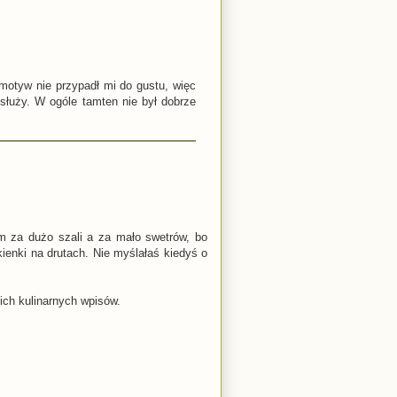
 motyw nie przypadł mi do gustu, więc
osłuży. W ogóle tamten nie był dobrze
m za dużo szali a za mało swetrów, bo
ienki na drutach. Nie myślałaś kiedyś o
ich kulinarnych wpisów.