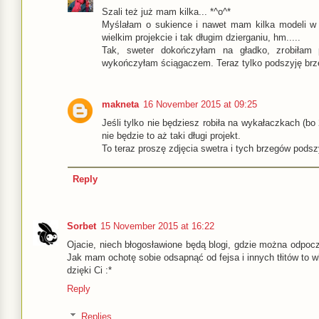
Szali też już mam kilka... *^o^*
Myślałam o sukience i nawet mam kilka modeli w k
wielkim projekcie i tak długim dzierganiu, hm.....
Tak, sweter dokończyłam na gładko, zrobiłam 
wykończyłam ściągaczem. Teraz tylko podszyję brze
makneta
16 November 2015 at 09:25
Jeśli tylko nie będziesz robiła na wykałaczkach (bo
nie będzie to aż taki długi projekt.
To teraz proszę zdjęcia swetra i tych brzegów podsz
Reply
Sorbet
15 November 2015 at 16:22
Ojacie, niech błogosławione będą blogi, gdzie można odpocząć
Jak mam ochotę sobie odsapnąć od fejsa i innych tłitów to wb
dzięki Ci :*
Reply
Replies