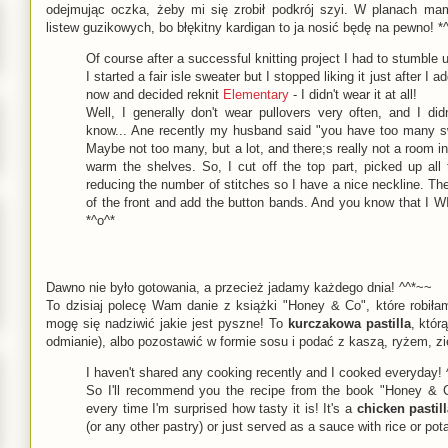
odejmując oczka, żeby mi się zrobił podkrój szyi. W planach mam
listew guzikowych, bo błękitny kardigan to ja nosić będę na pewno! *
Of course after a successful knitting project I had to stumble u
I started a fair isle sweater but I stopped liking it just after I 
now and decided reknit
Elementary
- I didn't wear it at all!
Well, I generally don't wear pullovers very often, and I didn
know... Ane recently my husband said "you have too many swe
Maybe not too many, but a lot, and there;s really not a room i
warm the shelves. So, I cut off the top part, picked up all 
reducing the number of stitches so I have a nice neckline. Then
of the front and add the button bands. And you know that I WI
*^o^*
Dawno nie było gotowania, a przecież jadamy każdego dnia! ^^*~~
To dzisiaj polecę Wam danie z książki "Honey & Co", które robiła
mogę się nadziwić jakie jest pyszne! To
kurczakowa pastilla
, któr
odmianie), albo pozostawić w formie sosu i podać z kaszą, ryżem, zi
I haven't shared any cooking recently and I cooked everyday!
So I'll recommend you the recipe from the book "Honey & 
every time I'm surprised how tasty it is! It's a
chicken pastil
(or any other pastry) or just served as a sauce with rice or pot