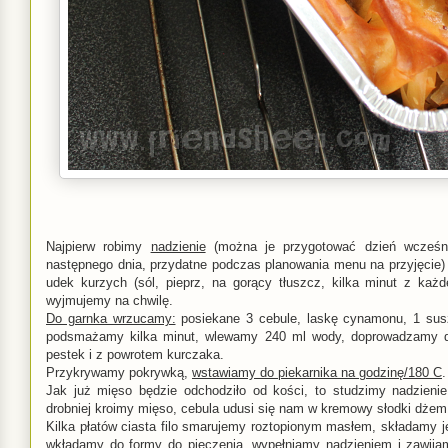
Najpierw robimy
nadzienie
(można je przygotować dzień wcześniej
następnego dnia, przydatne podczas planowania menu na przyjęcie
udek kurzych (sól, pieprz, na gorący tłuszcz, kilka minut z każd
wyjmujemy na chwilę.
Do garnka wrzucamy:
posiekane 3 cebule, laskę cynamonu, 1 susz
podsmażamy kilka minut, wlewamy 240 ml wody, doprowadzamy do
pestek i z powrotem kurczaka.
Przykrywamy pokrywką,
wstawiamy do piekarnika na godzinę/180 C
.
Jak już mięso będzie odchodziło od kości, to studzimy nadzienie
drobniej kroimy mięso, cebula udusi się nam w kremowy słodki dżem i
Kilka płatów ciasta filo smarujemy roztopionym masłem, składamy je
wkładamy do formy do pieczenia, wypełniamy nadzieniem i zawij