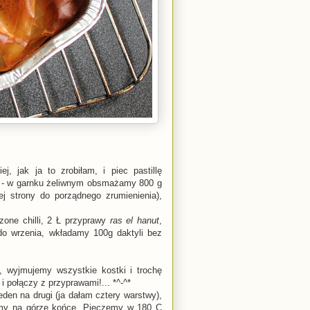
, jak ja to zrobiłam, i piec pastillę
) - w garnku żeliwnym obsmażamy 800 g
ej strony do porządnego zrumienienia),
one chilli, 2 Ł przyprawy
ras el hanut
,
 wrzenia, wkładamy 100g daktyli bez
, wyjmujemy wszystkie kostki i trochę
 połączy z przyprawami!... *^-^*
den na drugi (ja dałam cztery warstwy),
amy na górze końce. Pieczemy w 180 C