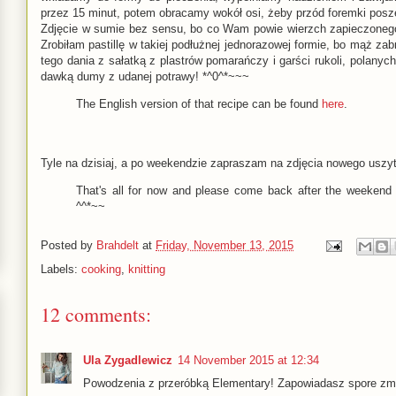
przez 15 minut, potem obracamy wokół osi, żeby przód foremki poszed
Zdjęcie w sumie bez sensu, bo co Wam powie wierzch zapieczonego c
Zrobiłam pastillę w takiej podłużnej jednorazowej formie, bo mąż zab
tego dania z sałatką z plastrów pomarańczy i garści rukoli, polanych
dawką dumy z udanej potrawy! *^0^*~~~
The English version of that recipe can be found
here
.
Tyle na dzisiaj, a po weekendzie zapraszam na zdjęcia nowego uszy
That's all for now and please come back after the weekend 
^^*~~
Posted by
Brahdelt
at
Friday, November 13, 2015
Labels:
cooking
,
knitting
12 comments:
Ula Zygadlewicz
14 November 2015 at 12:34
Powodzenia z przeróbką Elementary! Zapowiadasz spore zmi