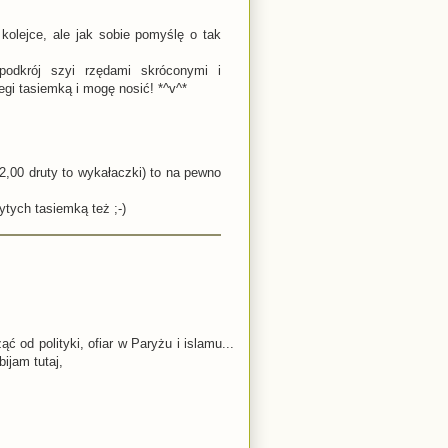
olejce, ale jak sobie pomyślę o tak
podkrój szyi rzędami skróconymi i
gi tasiemką i mogę nosić! *^v^*
 2,00 druty to wykałaczki) to na pewno
ytych tasiemką też ;-)
 od polityki, ofiar w Paryżu i islamu...
ijam tutaj,