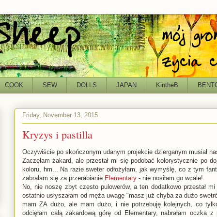
COOK
SEW
DOLLS
JAPAN
KintheB
BENT
Friday, November 13, 2015
Kryzys i pastilla
Oczywiście po skończonym udanym projekcie dzierganym musiał nast
Zaczęłam żakard, ale przestał mi się podobać kolorystycznie po do
koloru, hm... Na razie sweter odłożyłam, jak wymyślę, co z tym fant
zabrałam się za przerabianie
Elementary
- nie nosiłam go wcale!
No, nie noszę zbyt często pulowerów, a ten dodatkowo przestał mi 
ostatnio usłyszałam od męża uwagę "masz już chyba za dużo swetrów
mam ZA dużo, ale mam dużo, i nie potrzebuję kolejnych, co tyl
odcięłam całą żakardową górę od Elementary, nabrałam oczka z 