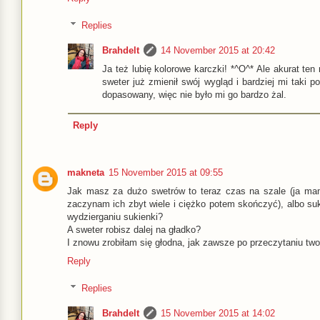
Replies
Brahdelt
14 November 2015 at 20:42
Ja też lubię kolorowe karczki! *^O^* Ale akurat ten
sweter już zmienił swój wygląd i bardziej mi taki p
dopasowany, więc nie było mi go bardzo żal.
Reply
makneta
15 November 2015 at 09:55
Jak masz za dużo swetrów to teraz czas na szale (ja ma
zaczynam ich zbyt wiele i ciężko potem skończyć), albo suk
wydzierganiu sukienki?
A sweter robisz dalej na gładko?
I znowu zrobiłam się głodna, jak zawsze po przeczytaniu two
Reply
Replies
Brahdelt
15 November 2015 at 14:02