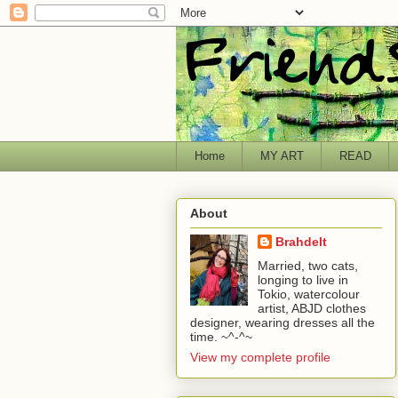
Home
MY ART
READ
About
Brahdelt
Married, two cats,
longing to live in
Tokio, watercolour
artist, ABJD clothes
designer, wearing dresses all the
time. ~^-^~
View my complete profile