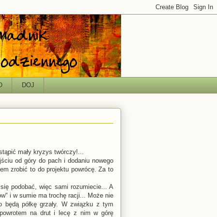
O
DOJ
ąpić mały kryzys twórczy!...
jściu od góry do pach i dodaniu nowego
em zrobić to do projektu powrócę. Za to
się podobać, więc sami rozumiecie... A
" i w sumie ma trochę racji... Może nie
ko będą półkę grzały. W związku z tym
powrotem na drut i lecę z nim w górę