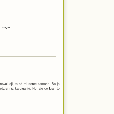
. *^V^*
wolucji, to aż mi serce zamarlo. Bo ja
ziej niz kardiganki. No, ale co kraj, to