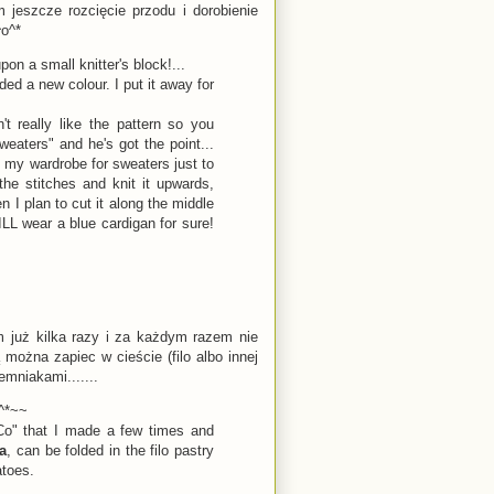
 jeszcze rozcięcie przodu i dorobienie
^o^*
pon a small knitter's block!...
added a new colour. I put it away for
't really like the pattern so you
aters" and he's got the point...
n my wardrobe for sweaters just to
the stitches and knit it upwards,
 I plan to cut it along the middle
LL wear a blue cardigan for sure!
m już kilka razy i za każdym razem nie
ą można zapiec w cieście (filo albo innej
emniakami.......
 ^*~~
Co" that I made a few times and
la
, can be folded in the filo pastry
atoes.