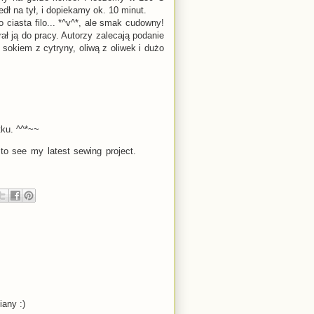
ł na tył, i dopiekamy ok. 10 minut.
iasta filo... *^v^*, ale smak cudowny!
rał ją do pracy. Autorzy zalecają podanie
 sokiem z cytryny, oliwą z oliwek i dużo
tku. ^^*~~
to see my latest sewing project.
any :)