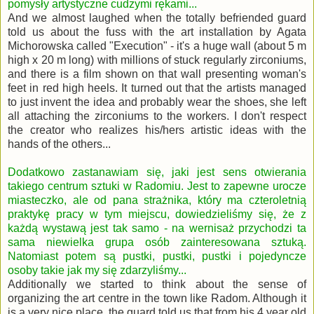
pomysły artystyczne cudzymi rękami...
And we almost laughed when the totally befriended guard
told us about the fuss with the art installation by Agata
Michorowska called "Execution" - it's a huge wall (about 5 m
high x 20 m long) with millions of stuck regularly zirconiums,
and there is a film shown on that wall presenting woman's
feet in red high heels. It turned out that the artists managed
to just invent the idea and probably wear the shoes, she left
all attaching the zirconiums to the workers. I don't respect
the creator who realizes his/hers artistic ideas with the
hands of the others...
Dodatkowo zastanawiam się, jaki jest sens otwierania
takiego centrum sztuki w Radomiu. Jest to zapewne urocze
miasteczko, ale od pana strażnika, który ma czteroletnią
praktykę pracy w tym miejscu, dowiedzieliśmy się, że z
każdą wystawą jest tak samo - na wernisaż przychodzi ta
sama niewielka grupa osób zainteresowana sztuką.
Natomiast potem są pustki, pustki, pustki i pojedyncze
osoby takie jak my się zdarzyliśmy...
Additionally we started to think about the sense of
organizing the art centre in the town like Radom. Although it
is a very nice place, the guard told us that from his 4 year old