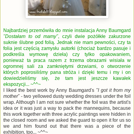
Najbardziej przemówiła do mnie instalacja Anny Baumgard
"Dostałam to od mamy"
, czyli dwie pożółkłe zakurzone
suknie ślubne pod folią. Jednak nie mam pewności, czy ta
folia jest częścią zamysłu autorki (chociaż bardzo pasuje i
podkreśla wymowę dzieła) czy tylko opakowaniem,
ponieważ ta praca razem z trzema obrazami wisiała w
ogromnej sali za zamkniętymi drzwiami, o otworzenie
których poprosiliśmy pana stróża i dzięki temu i my i on
dowiedzieliśmy się, że tam jest jeszcze kawałek
ekspozycji... ~^^~
I liked the best work by Anny Baumgard's
"I got it from my
mother
" - two yellowed dusty wedding dresses under the foil
wrap. Although I am not sure whether the foil was the artist's
idea or it was just a way to pack the mannequins, because
this work together with three acrylic paintings were hidden in
the closed room and we asked the guard to open it for us so
we and him found out that there was a piece of the
exhibition, too... ~^^~