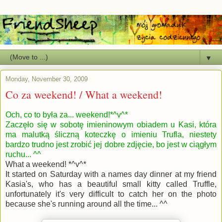
▼
Monday, November 30, 2009
Co za weekend! / What a weekend!
Och, co to była za... weekend!*^v^*
Zaczęło się w sobotę imieninowym obiadem u Kasi, która
ma malutką śliczną koteczkę o imieniu Trufla, niestety
bardzo trudno jest zrobić jej dobre zdjęcie, bo jest w ciągłym
ruchu... ^^
What a weekend! *^v^*
It started on Saturday with a names day dinner at my friend
Kasia's, who has a beautiful small kitty called Truffle,
unfortunately it's very difficult to catch her on the photo
because she's running around all the time... ^^