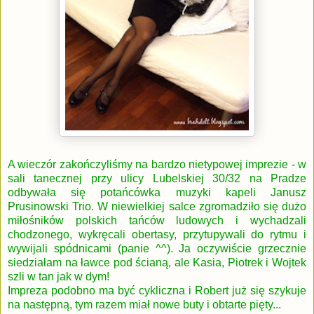
A wieczór zakończyliśmy na bardzo nietypowej imprezie - w
sali tanecznej przy ulicy Lubelskiej 30/32 na Pradze
odbywała się potańcówka muzyki kapeli Janusz
Prusinowski Trio. W niewielkiej salce zgromadziło się dużo
miłośników polskich tańców ludowych i wychadzali
chodzonego, wykręcali obertasy, przytupywali do rytmu i
wywijali spódnicami (panie ^^). Ja oczywiście grzecznie
siedziałam na ławce pod ścianą, ale Kasia, Piotrek i Wojtek
szli w tan jak w dym!
Impreza podobno ma być cykliczna i Robert już się szykuje
na następną, tym razem miał nowe buty i obtarte pięty...