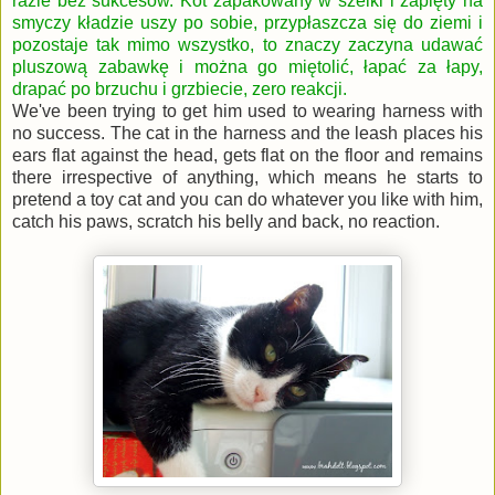
razie bez sukcesów. Kot zapakowany w szelki i zapięty na
smyczy kładzie uszy po sobie, przypłaszcza się do ziemi i
pozostaje tak mimo wszystko, to znaczy zaczyna udawać
pluszową zabawkę i można go miętolić, łapać za łapy,
drapać po brzuchu i grzbiecie, zero reakcji.
We've been trying to get him used to wearing harness with
no success. The cat in the harness and the leash places his
ears flat against the head, gets flat on the floor and remains
there irrespective of anything, which means he starts to
pretend a toy cat and you can do whatever you like with him,
catch his paws, scratch his belly and back, no reaction.