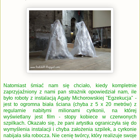
Natomiast śmiać nam się chciało, kiedy kompletnie
zaprzyjaźniony z nami pan strażnik opowiedział nam, ile
było roboty z instalacją Agaty Michorowskiej "Egzekucja" -
jest to ogromna biała ściana (chyba z 5 x 20 metrów) z
regularnie nabitymi milionami cyrkonii, na której
wyświetlany jest film - stopy kobiece w czerwonych
szpilkach. Okazało się, że pani artystka ograniczyła się do
wymyślenia instalacji i chyba założenia szpilek, a cyrkonie
nabijała siła robocza. Nie cenię twórcy, który realizuje swoje