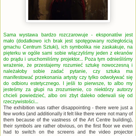
Sama wystawa bardzo rozczarowuje - eksponatów jest
mało (dodatkowo ich brak jest spotęgowany rozległością
gmachu Centrum Sztuki), ich symbolika nie zaskakuje, na
pięterku w ogóle sami sobie włączyliśmy jeden z ekranów
do prądu i uruchomiliśmy projektor... Poza tym odnieśliśmy
wrażenie, że przestajemy rozumieć sztukę nowoczesną i
należałoby sobie zadać pytanie, czy sztuka ma
manifestować przekonania artysty czy tylko odwoływać się
do odbioru estetycznego. I jeśli to pierwsze, to albo my
jesteśmy za głupi na zrozumienie, co niektórzy autorzy
chcieli powiedzieć, albo oni zbyt daleko oderwali się od
rzeczywistości...
The exhibition was rather disappointing - there were just a
few works (and additionally it felt like there were not many of
them because of the vastness of the Art Centre building),
their symbols are rather obvious, on the first floor we even
had to switch on the screens and the video projector