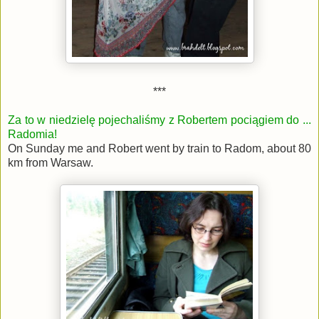
***
Za to w niedzielę pojechaliśmy z Robertem pociągiem do ...
Radomia!
On Sunday me and Robert went by train to Radom, about 80
km from Warsaw.