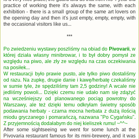
practice of working there it's always the same, with each
exhibition - there is a small group of the same art lovers on
the opening day
and then it's just empty, empty, empty, with
the occasional visitors like us...
***
Po zwiedzeniu wystawy poszliśmy na obiad do
Pivovarii
, w
której działa własny minibrowar, i to był dobry pomysł ze
względu na piwo, ale zły ze względu na czas oczekiwania
na posiłek...
W restauracji było prawie pusto, ale tylko piwo dostaliśmy
od razu. Na zupkę, drugie danie i kawę/herbatę czekaliśmy
w sumie tyle, że spędziliśmy tam 2,5 godziny! A wcale nie
jedliśmy powoli... Dzięki czemu nie udało nam się zdążyć
na wcześniejszy od planowanego pociąg powrotny do
Warszawy, ale też dzięki temu odkryłam świetny sposób
podawania herbaty - czarna mocna herbata z dużą ilością
miodu gryczanego i pomarańczą, nazwana "Po Cygańsku".
Z przyjemnością dodałabym do niej kieliszek rumu! ~^^~
After some sightseeing we went for some lunch at the
Pivovaria restaurant famous for its mini-brewery, and it was