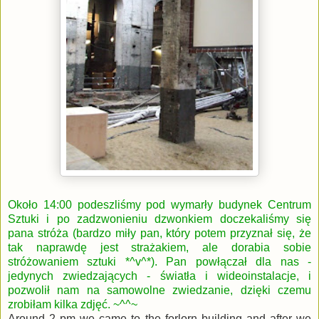
Około 14:00 podeszliśmy pod wymarły budynek Centrum
Sztuki i po zadzwonieniu dzwonkiem doczekaliśmy się
pana stróża (bardzo miły pan, który potem przyznał się, że
tak naprawdę jest strażakiem, ale dorabia sobie
stróżowaniem sztuki *^v^*). Pan powłączał dla nas -
jedynych zwiedzających - światła i wideoinstalacje, i
pozwolił nam na samowolne zwiedzanie, dzięki czemu
zrobiłam kilka zdjęć. ~^^~
Around 2 pm we came to the forlorn building and after we