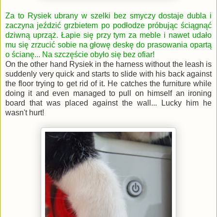
Za to Rysiek ubrany w szelki bez smyczy dostaje dubla i
zaczyna jeździć grzbietem po podłodze próbując ściągnąć
dziwną uprząż. Łapie się przy tym za meble i nawet udało
mu się zrzucić sobie na głowę deskę do prasowania opartą
o ścianę... Na szczęście obyło się bez ofiar!
On the other hand Rysiek in the harness without the leash is
suddenly very quick and starts to slide with his back against
the floor trying to get rid of it. He catches the furniture while
doing it and even managed to pull on himself an ironing
board that was placed against the wall... Lucky him he
wasn't hurt!