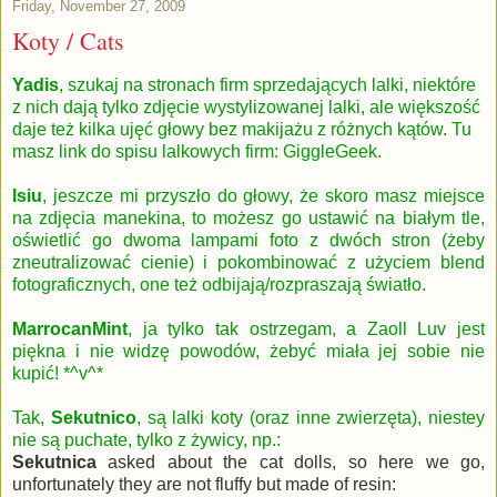
Friday, November 27, 2009
Koty / Cats
Y
adis
, szukaj na stronach firm sprzedających lalki, niektóre
z nich dają tylko zdjęcie wystylizowanej lalki, ale większość
daje też kilka ujęć głowy bez makijażu z różnych kątów. Tu
masz link do spisu lalkowych firm:
GiggleGeek
.
Isiu
, jeszcze mi przyszło do głowy, że skoro masz miejsce
na zdjęcia manekina, to możesz go ustawić na białym tle,
oświetlić go dwoma lampami foto z dwóch stron (żeby
zneutralizować cienie) i pokombinować z użyciem blend
fotograficznych, one też odbijają/rozpraszają światło.
MarrocanMint
, ja tylko tak ostrzegam, a Zaoll Luv jest
piękna i nie widzę powodów, żebyć miała jej sobie nie
kupić! *^v^*
Tak,
Sekutnico
, są lalki koty (oraz inne zwierzęta), niestey
nie są puchate, tylko z żywicy, np.:
Sekutnica
asked about the cat dolls, so here we go,
unfortunately they are not fluffy but made of resin: