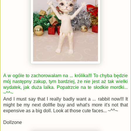
A w ogóle to zachorowałam na ... królika!!! To chyba będzie
mój następny zakup, tym bardziej, że nie jest aż tak wielki
wydatek, jak duża lalka. Popatrzcie na te słodkie mordki...
~^^~
And I must say that I really badly want a ... rabbit now!!! It
might be my next dollfie buy and what's more it's not that
expensive as a big doll. Look at those cute faces... ~^^~
Dollzone