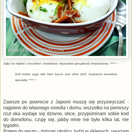
Jajka na miękko z boczkiem i dodatkami, mężowska specjalność śniadaniowa. ^^*~~
Soft boiled eggs with fried bacon and other stuff, husband's breakfast
speciality. ^^*~~
Zawsze po powrocie z Japonii muszę się przyzwyczaić -
najpierw do własnego osiedla i domu, wszystko na pierwszy
rzut oka wydaje się dziwne, obce, przypominam sobie kod
do domofonu, czuję się, jakby mnie nie było kilka lat, nie
tygodni.
Potem do reszty - dalszej okolicy, ludzi w sklepach, uważam