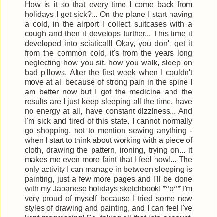
How is it so that every time I come back from
holidays I get sick?... On the plane I start having
a cold, in the airport I collect suitcases with a
cough and then it develops further... This time it
developed into
sciatica
!!! Okay, you don't get it
from the common cold, it's from the years long
neglecting how you sit, how you walk, sleep on
bad pillows. After the first week when I couldn't
move at all because of strong pain in the spine I
am better now but I got the medicine and the
results are I just keep sleeping all the time, have
no energy at all, have constant dizziness... And
I'm sick and tired of this state, I cannot normally
go shopping, not to mention sewing anything -
when I start to think about working with a piece of
cloth, drawing the pattern, ironing, trying on... it
makes me even more faint that I feel now!... The
only activity I can manage in between sleeping is
painting, just a few more pages and I'll be done
with my Japanese holidays sketchbook! *^o^* I'm
very proud of myself because I tried some new
styles of drawing and painting, and I can feel I've