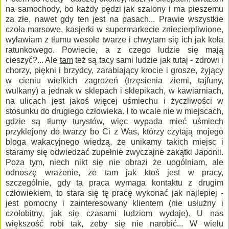
na samochody, bo każdy pędzi jak szalony i ma pieszemu
za złe, nawet gdy ten jest na pasach... Prawie wszystkie
czoła marsowe, kasjerki w supermarkecie zniecierpliwione,
wyławiam z tłumu wesołe twarze i chwytam się ich jak koła
ratunkowego. Powiecie, a z czego ludzie się mają
cieszyć?... Ale
tam
też są tacy sami ludzie jak tutaj - zdrowi i
chorzy, piękni i brzydcy, zarabiający krocie i grosze, żyjący
w cieniu wielkich zagrożeń (trzęsienia ziemi, tajfuny,
wulkany) a jednak w sklepach i sklepikach, w kawiarniach,
na ulicach jest jakoś więcej uśmiechu i życzliwości w
stosunku do drugiego człowieka. I to wcale nie w miejscach,
gdzie są tłumy turystów, więc wypada mieć uśmiech
przyklejony do twarzy bo Ci z Was, którzy czytają mojego
bloga wakacyjnego wiedzą, że unikamy takich miejsc i
staramy się odwiedzać zupełnie zwyczajne zakątki Japonii.
Poza tym, niech nikt się nie obrazi że uogólniam, ale
odnoszę wrażenie, że tam jak ktoś jest w pracy,
szczególnie, gdy ta praca wymaga kontaktu z drugim
człowiekiem, to stara się tę pracę wykonać jak najlepiej -
jest pomocny i zainteresowany klientem (nie usłużny i
czołobitny, jak się czasami ludziom wydaje). U nas
większość robi tak, żeby się nie narobić... W wielu