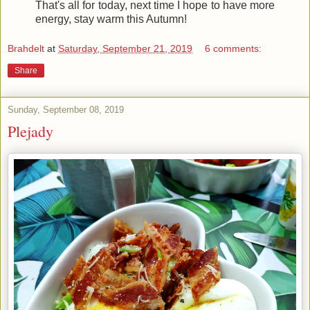
That's all for today, next time I hope to have more
energy, stay warm this Autumn!
Brahdelt
at
Saturday, September 21, 2019
6 comments:
Share
Sunday, September 08, 2019
Plejady