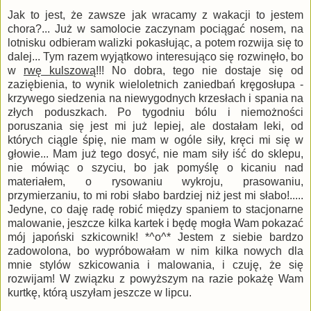
Jak to jest, że zawsze jak wracamy z wakacji to jestem
chora?... Już w samolocie zaczynam pociągać nosem, na
lotnisku odbieram walizki pokasłując, a potem rozwija się to
dalej... Tym razem wyjątkowo interesująco się rozwinęło, bo
w
rwę kulszową
!!! No dobra, tego nie dostaje się od
zaziębienia, to wynik wieloletnich zaniedbań kręgosłupa -
krzywego siedzenia na niewygodnych krzesłach i spania na
złych poduszkach. Po tygodniu bólu i niemożności
poruszania się jest mi już lepiej, ale dostałam leki, od
których ciągle śpię, nie mam w ogóle siły, kręci mi się w
głowie... Mam już tego dosyć, nie mam siły iść do sklepu,
nie mówiąc o szyciu, bo jak pomyślę o kicaniu nad
materiałem, o rysowaniu wykroju, prasowaniu,
przymierzaniu, to mi robi słabo bardziej niż jest mi słabo!.....
Jedyne, co daję radę robić między spaniem to stacjonarne
malowanie, jeszcze kilka kartek i będę mogła Wam pokazać
mój japoński szkicownik! *^o^* Jestem z siebie bardzo
zadowolona, bo wypróbowałam w nim kilka nowych dla
mnie stylów szkicowania i malowania, i czuję, że się
rozwijam! W związku z powyższym na razie pokażę Wam
kurtkę, którą uszyłam jeszcze w lipcu.