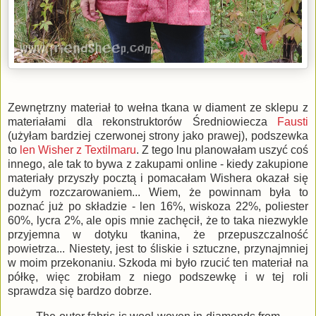
Zewnętrzny materiał to wełna tkana w diament ze sklepu z
materiałami dla rekonstruktorów Średniowiecza
Fausti
(użyłam bardziej czerwonej strony jako prawej), podszewka
to
len Wisher z Textilmaru
. Z tego lnu planowałam uszyć coś
innego, ale tak to bywa z zakupami online - kiedy zakupione
materiały przyszły pocztą i pomacałam Wishera okazał się
dużym rozczarowaniem... Wiem, że powinnam była to
poznać już po składzie - len 16%, wiskoza 22%, poliester
60%, lycra 2%, ale opis mnie zachęcił, że to taka niezwykle
przyjemna w dotyku tkanina, że przepuszczalność
powietrza... Niestety, jest to śliskie i sztuczne, przynajmniej
w moim przekonaniu. Szkoda mi było rzucić ten materiał na
półkę, więc zrobiłam z niego podszewkę i w tej roli
sprawdza się bardzo dobrze.