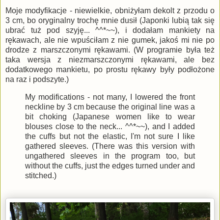
Moje modyfikacje - niewielkie, obniżyłam dekolt z przodu o
3 cm, bo oryginalny trochę mnie dusił (Japonki lubią tak się
ubrać tuż pod szyję... ^^*~~), i dodałam mankiety na
rękawach, ale nie wpuściłam z nie gumek, jakoś mi nie po
drodze z marszczonymi rękawami. (W programie była też
taka wersja z niezmarszczonymi rękawami, ale bez
dodatkowego mankietu, po prostu rękawy były podłożone
na raz i podszyte.)
My modifications - not many, I lowered the front
neckline by 3 cm because the original line was a
bit choking (Japanese women like to wear
blouses close to the neck... ^^*~~), and I added
the cuffs but not the elastic, I'm not sure I like
gathered sleeves. (There was this version with
ungathered sleeves in the program too, but
without the cuffs, just the edges turned under and
stitched.)