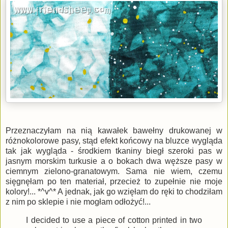
Przeznaczyłam na nią kawałek bawełny drukowanej w
różnokolorowe pasy, stąd efekt końcowy na bluzce wygląda
tak jak wygląda - środkiem tkaniny biegł szeroki pas w
jasnym morskim turkusie a o bokach dwa węższe pasy w
ciemnym zielono-granatowym. Sama nie wiem, czemu
sięgnęłam po ten materiał, przecież to zupełnie nie moje
kolory!... *^v^* A jednak, jak go wzięłam do ręki to chodziłam
z nim po sklepie i nie mogłam odłożyć!...
I decided to use a piece of cotton printed in two