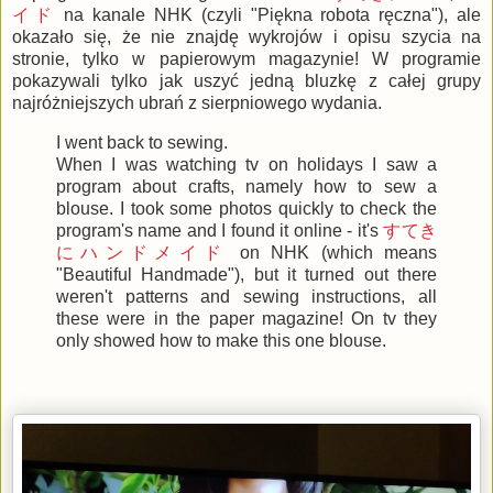
イド
na kanale NHK (czyli "Piękna robota ręczna"), ale
okazało się, że nie znajdę wykrojów i opisu szycia na
stronie, tylko w papierowym magazynie! W programie
pokazywali tylko jak uszyć jedną bluzkę z całej grupy
najróżniejszych ubrań z sierpniowego wydania.
I went back to sewing.
When I was watching tv on holidays I saw a
program about crafts, namely how to sew a
blouse. I took some photos quickly to check the
program's name and I found it online - it's
すてき
にハンドメイド
on NHK (which means
"Beautiful Handmade"), but it turned out there
weren't patterns and sewing instructions, all
these were in the paper magazine! On tv they
only showed how to make this one blouse.