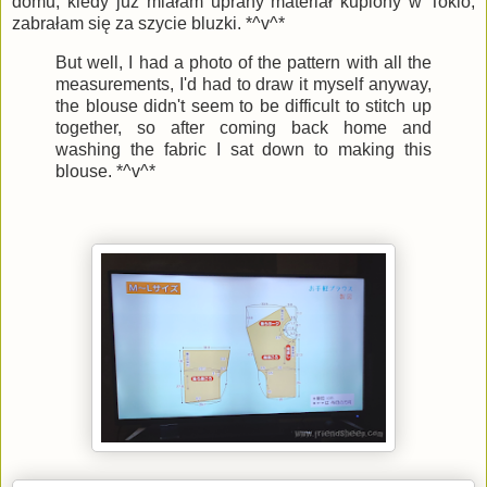
domu, kiedy już miałam uprany materiał kupiony w Tokio,
zabrałam się za szycie bluzki. *^v^*
But well, I had a photo of the pattern with all the
measurements, I'd had to draw it myself anyway,
the blouse didn't seem to be difficult to stitch up
together, so after coming back home and
washing the fabric I sat down to making this
blouse. *^v^*