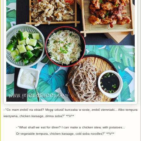
- "Co mam zrobić na obiad? Mogę udusić kurczaka w sosie, zrobić ziemniaki... Albo tempura
warzywna, chicken karaage, zimna soba?" *^V^*
- "What shall we eat for diner? I can make a chicken stew, with potatoes...
Or vegetable tempura, chicken karaage, cold soba noodles?" *^V^*