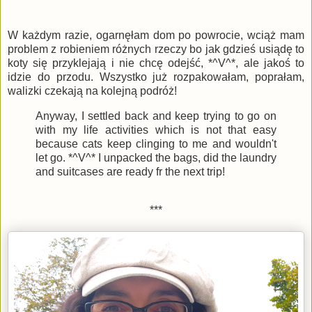
W każdym razie, ogarnęłam dom po powrocie, wciąż mam
problem z robieniem różnych rzeczy bo jak gdzieś usiądę to
koty się przyklejają i nie chcę odejść, *^V^*, ale jakoś to
idzie do przodu. Wszystko już rozpakowałam, poprałam,
walizki czekają na kolejną podróż!
Anyway, I settled back and keep trying to go on
with my life activities which is not that easy
because cats keep clinging to me and wouldn't
let go. *^V^* I unpacked the bags, did the laundry
and suitcases are ready fr the next trip!
***