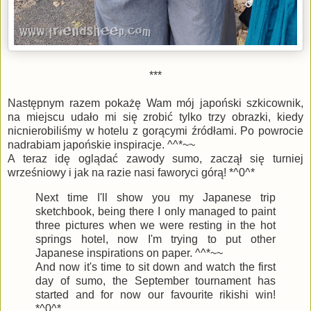
***
Następnym razem pokażę Wam mój japoński szkicownik,
na miejscu udało mi się zrobić tylko trzy obrazki, kiedy
nicnierobiliśmy w hotelu z gorącymi źródłami. Po powrocie
nadrabiam japońskie inspiracje. ^^*~~
A teraz idę oglądać zawody sumo, zaczął się turniej
wrześniowy i jak na razie nasi faworyci górą! *^0^*
Next time I'll show you my Japanese trip
sketchbook, being there I only managed to paint
three pictures when we were resting in the hot
springs hotel, now I'm trying to put other
Japanese inspirations on paper. ^^*~~
And now it's time to sit down and watch the first
day of sumo, the September tournament has
started and for now our favourite rikishi win!
*^0^*