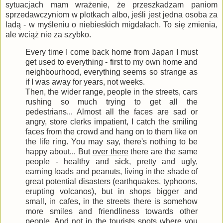
sytuacjach mam wrażenie, że przeszkadzam paniom
sprzedawczyniom w plotkach albo, jeśli jest jedna osoba za
ladą - w myśleniu o niebieskich migdałach. To się zmienia,
ale wciąż nie za szybko.
Every time I come back home from Japan I must
get used to everything - first to my own home and
neighbourhood, everything seems so strange as
if I was away for years, not weeks.
Then, the wider range, people in the streets, cars
rushing so much trying to get all the
pedestrians... Almost all the faces are sad or
angry, store clerks impatient, I catch the smiling
faces from the crowd and hang on to them like on
the life ring. You may say, there's nothing to be
happy about... But
over there
there are the same
people - healthy and sick, pretty and ugly,
earning loads and peanuts, living in the shade of
great potential disasters (earthquakes, typhoons,
erupting volcanos), but in shops bigger and
small, in cafes, in the streets there is somehow
more smiles and friendliness towards other
people. And not in the tourists spots where you