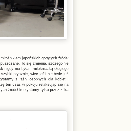
m miłośnikiem japońskich gorących źródeł
 wpuszczane. To się zmienia, szczególnie
ak nigdy nie byłam miłośniczką długiego
zybki prysznic, więc jeśli nie będę już
zystamy z łaźni osobnych dla kobiet i
zę ten czas w pokoju relaksując się na
ących źródeł korzystamy tylko przez kilka