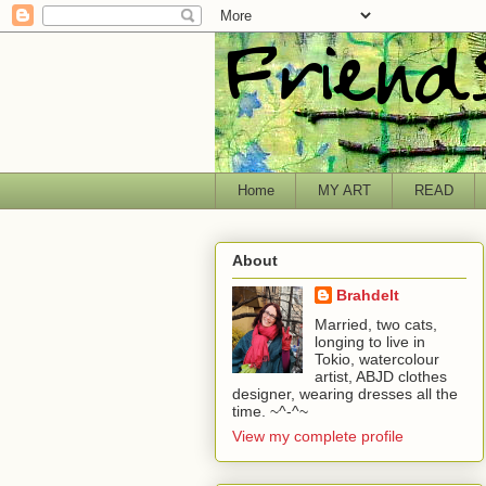
Home
MY ART
READ
About
Brahdelt
Married, two cats,
longing to live in
Tokio, watercolour
artist, ABJD clothes
designer, wearing dresses all the
time. ~^-^~
View my complete profile