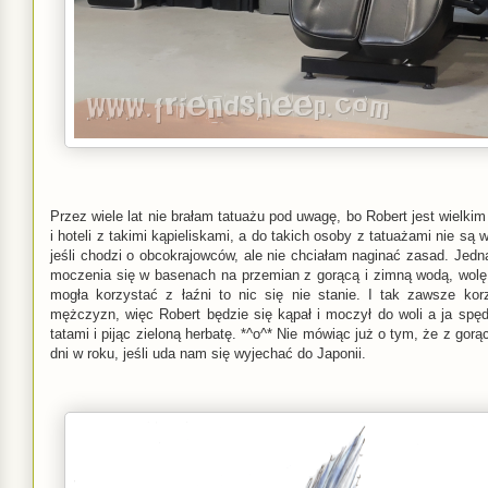
Przez wiele lat nie brałam tatuażu pod uwagę, bo Robert jest wielki
i hoteli z takimi kąpieliskami, a do takich osoby z tatuażami nie są
jeśli chodzi o obcokrajowców, ale nie chciałam naginać zasad. Jedn
moczenia się w basenach na przemian z gorącą i zimną wodą, wolę s
mogła korzystać z łaźni to nic się nie stanie. I tak zawsze kor
mężczyzn, więc Robert będzie się kąpał i moczył do woli a ja spęd
tatami i pijąc zieloną herbatę. *^o^* Nie mówiąc już o tym, że z gor
dni w roku, jeśli uda nam się wyjechać do Japonii.