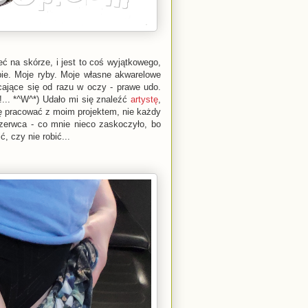
ć na skórze, i jest to coś wyjątkowego,
bie. Moje ryby. Moje własne akwarelowe
cające się od razu w oczy - prawe udo.
e!... *^W^*) Udało mi się znaleźć
artystę
,
się pracować z moim projektem, nie każdy
 czerwca - co mnie nieco zaskoczyło, bo
, czy nie robić...