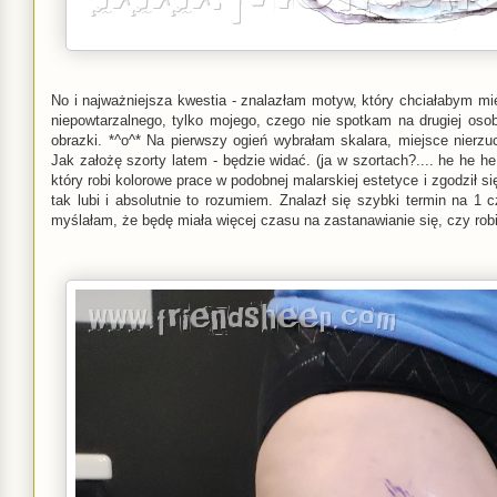
No i najważniejsza kwestia - znalazłam motyw, który chciałabym mie
niepowtarzalnego, tylko mojego, czego nie spotkam na drugiej oso
obrazki. *^o^* Na pierwszy ogień wybrałam skalara, miejsce nierzu
Jak założę szorty latem - będzie widać. (ja w szortach?.... he he h
który robi kolorowe prace w podobnej malarskiej estetyce i zgodził 
tak lubi i absolutnie to rozumiem. Znalazł się szybki termin na 1
myślałam, że będę miała więcej czasu na zastanawianie się, czy robić