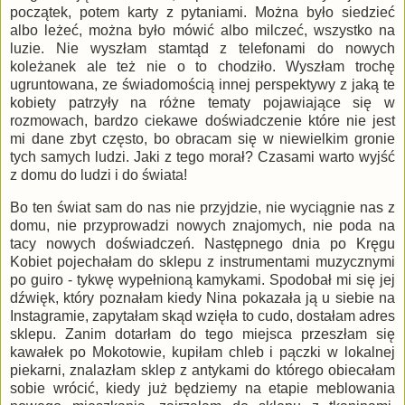
początek, potem karty z pytaniami. Można było siedzieć
albo leżeć, można było mówić albo milczeć, wszystko na
luzie. Nie wyszłam stamtąd z telefonami do nowych
koleżanek ale też nie o to chodziło. Wyszłam trochę
ugruntowana, ze świadomością innej perspektywy z jaką te
kobiety patrzyły na różne tematy pojawiające się w
rozmowach, bardzo ciekawe doświadczenie które nie jest
mi dane zbyt często, bo obracam się w niewielkim gronie
tych samych ludzi. Jaki z tego morał? Czasami warto wyjść
z domu do ludzi i do świata!
Bo ten świat sam do nas nie przyjdzie, nie wyciągnie nas z
domu, nie przyprowadzi nowych znajomych, nie poda na
tacy nowych doświadczeń. Następnego dnia po Kręgu
Kobiet pojechałam do sklepu z instrumentami muzycznymi
po guiro - tykwę wypełnioną kamykami. Spodobał mi się jej
dźwięk, który poznałam kiedy Nina pokazała ją u siebie na
Instagramie, zapytałam skąd wzięła to cudo, dostałam adres
sklepu. Zanim dotarłam do tego miejsca przeszłam się
kawałek po Mokotowie, kupiłam chleb i pączki w lokalnej
piekarni, znalazłam sklep z antykami do którego obiecałam
sobie wrócić, kiedy już będziemy na etapie meblowania