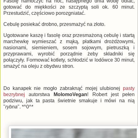
Fasolę namoczyć na noc, następnego dnia wodę odlać,
gotować do miękkości ze szczyptą soli ok. 60 minut.
Przestudzić, częściowo porozgniatać.
Cebulę posiekać drobno, przesmażyć na złoto.
Ugotowane kaszę i fasolę oraz przesmażoną cebulę i startą
marchewkę wymieszać z mąką, płatkami drożdżowymi,
nasionami, siemieniem, sosem sojowym, pietruszką i
przyprawami, wyrobić porządnie żeby składniki się
połączyły. Formować kotlety, schłodzić w lodówce 30 minut,
smażyć na oleju z obydwu stron.
Do kanapek nie mogło zabraknąć mojej ulubionej
pasty
bezrybnej
autorstwa
MolomoVegan
! Robert jest pełen
podziwu, jak ta pasta świetnie smakuje i mówi na nią
"
rybna
". *^0^*