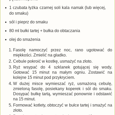
1 czubata łyżka czarnej soli kala namak (lub więcej,
do smaku)
sól i pieprz do smaku
80 ml bułki tartej + bułka do obtaczania
olej do smażenia
Fasolę namoczyć przez noc, rano ugotować do
miękkości. Zmielić na gładko.
Cebule pokroić w kostkę, usmażyć na złoto.
Ryż wsypać do 4 szklanek gotującej się wody.
Gotować 15 minut na małym ogniu. Zostawić na
kolejne 15 minut pod przykryciem.
W dużej misce wymieszać ryż, usmażoną cebulę,
zmieloną fasolę, posiekany koperek i sól do smaku.
Dosypać bułkę tartą, wymieszać ponownie i odstawić
na 15 minut.
Formować kotlety, obtoczyć w bułce tartej i smażyć na
złoto.