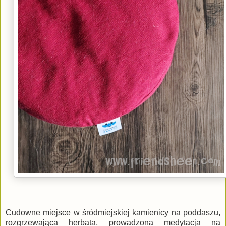
Cudowne miejsce w śródmiejskiej kamienicy na poddaszu,
rozgrzewająca herbata, prowadzona medytacja na