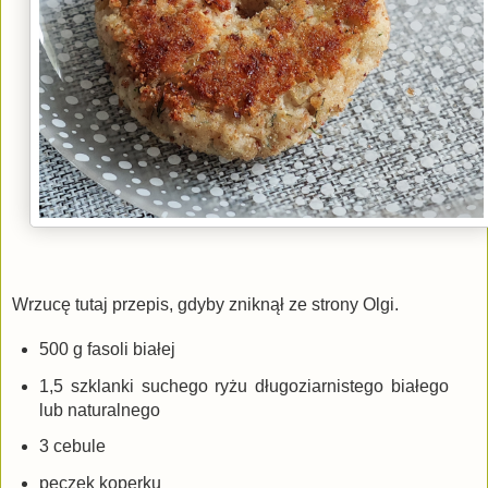
Wrzucę tutaj przepis, gdyby zniknął ze strony Olgi.
500 g fasoli białej
1,5 szklanki suchego ryżu długoziarnistego białego
lub naturalnego
3 cebule
pęczek koperku