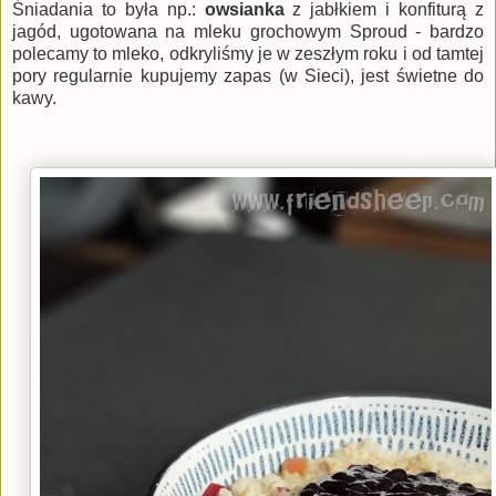
Śniadania to była np.:
owsianka
z jabłkiem i konfiturą z
jagód, ugotowana na mleku grochowym Sproud - bardzo
polecamy to mleko, odkryliśmy je w zeszłym roku i od tamtej
pory regularnie kupujemy zapas (w Sieci), jest świetne do
kawy.