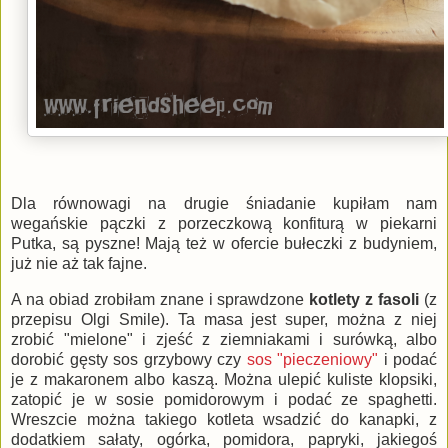
Dla równowagi na drugie śniadanie kupiłam nam
wegańskie pączki z porzeczkową konfiturą w piekarni
Putka, są pyszne! Mają też w ofercie bułeczki z budyniem,
już nie aż tak fajne.
A na obiad zrobiłam znane i sprawdzone
kotlety z fasoli
(z
przepisu Olgi Smile). Ta masa jest super, można z niej
zrobić "mielone" i zjeść z ziemniakami i surówką, albo
dorobić gęsty sos grzybowy czy
sos "pieczeniowy"
i podać
je z makaronem albo kaszą. Można ulepić kuliste klopsiki,
zatopić je w sosie pomidorowym i podać ze spaghetti.
Wreszcie można takiego kotleta wsadzić do kanapki, z
dodatkiem sałaty, ogórka, pomidora, papryki, jakiegoś