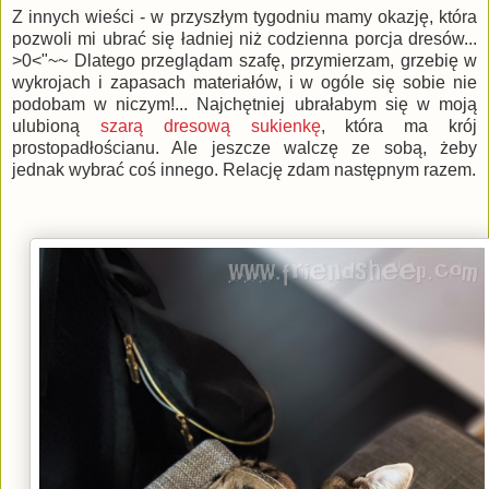
Z innych wieści - w przyszłym tygodniu mamy okazję, która
pozwoli mi ubrać się ładniej niż codzienna porcja dresów...
>0<"~~ Dlatego przeglądam szafę, przymierzam, grzebię w
wykrojach i zapasach materiałów, i w ogóle się sobie nie
podobam w niczym!... Najchętniej ubrałabym się w moją
ulubioną
szarą dresową sukienkę
, która ma krój
prostopadłościanu. Ale jeszcze walczę ze sobą, żeby
jednak wybrać coś innego. Relację zdam następnym razem.