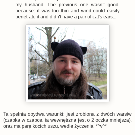
my husband. The previous one wasn't good,
because: it was too thin and wind could easily
penetrate it and didn't have a pair of cat's ears...
Ta spełnia obydwa warunki: jest zrobiona z dwóch warstw
(czapka w czapce, ta wewnętrzna jest o 2 oczka mniejsza),
oraz ma parę kocich uszu, wedle życzenia. *^v^*