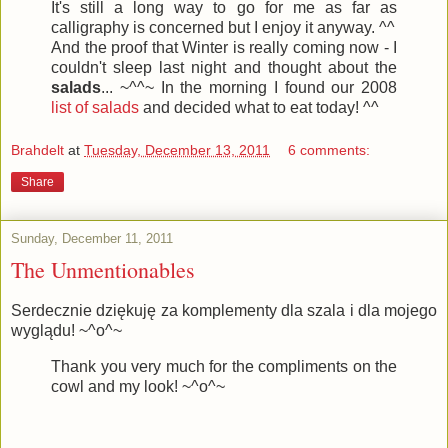
It's still a long way to go for me as far as
calligraphy is concerned but I enjoy it anyway. ^^
And the proof that Winter is really coming now - I
couldn't sleep last night and thought about the
salads
... ~^^~ In the morning I found our 2008
list of salads
and decided what to eat today! ^^
Brahdelt
at
Tuesday, December 13, 2011
6 comments:
Share
Sunday, December 11, 2011
The Unmentionables
Serdecznie dziękuję za komplementy dla szala i dla mojego
wyglądu! ~^o^~
Thank you very much for the compliments on the
cowl and my look! ~^o^~