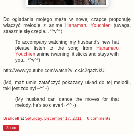
Do oglądania mojego męża w nowej czapce proponuję
włączyć melodię z anime
Hanamaru Youchien
(uwaga,
strasznie się czepia... *^v^*)
To accompany watching my husband's new hat
please listen to the song from
Hanamaru
Youchien
anime (warning, it sticks and stays with
you... *^v^*)
http://www.youtube.com/watch?v=ckJc2qazNkU
(Mój mąż umie zatańczyć pokazany układ do tej melodii,
taki jest zdolny! ~^^~)
(My husband can dance the moves for that
melody, he's so clever! ~^^~)
Brahdelt
at
Saturday, December 17, 2011
8 comments:
Share