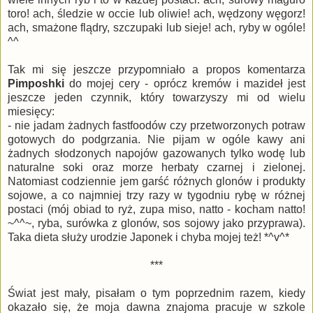
toro! ach, śledzie w occie lub oliwie! ach, wędzony węgorz!
ach, smażone flądry, szczupaki lub sieje! ach, ryby w ogóle!
^^
Tak mi się jeszcze przypomniało a propos komentarza
Pimposhki
do mojej cery - oprócz kremów i mazideł jest
jeszcze jeden czynnik, który towarzyszy mi od wielu
miesięcy:
- nie jadam żadnych fastfoodów czy przetworzonych potraw
gotowych do podgrzania. Nie pijam w ogóle kawy ani
żadnych słodzonych napojów gazowanych tylko wodę lub
naturalne soki oraz morze herbaty czarnej i zielonej.
Natomiast codziennie jem garść różnych glonów i produkty
sojowe, a co najmniej trzy razy w tygodniu rybę w różnej
postaci (mój obiad to ryż, zupa miso, natto - kocham natto!
~^^~, ryba, surówka z glonów, sos sojowy jako przyprawa).
Taka dieta służy urodzie Japonek i chyba mojej też! *^v^*
***
Świat jest mały, pisałam o tym poprzednim razem, kiedy
okazało się, że moja dawna znajoma pracuje w szkole