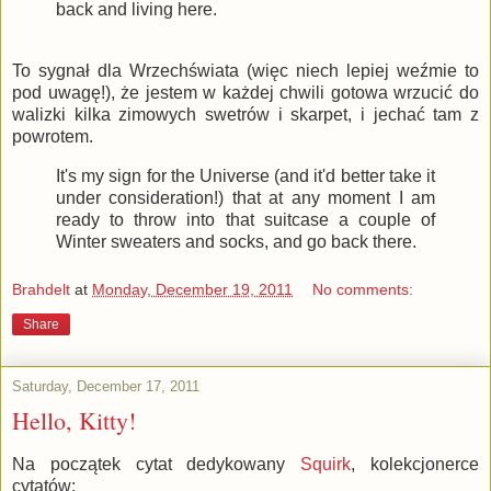
back and living here.
To sygnał dla Wrzechświata (więc niech lepiej weźmie to
pod uwagę!), że jestem w każdej chwili gotowa wrzucić do
walizki kilka zimowych swetrów i skarpet, i jechać tam z
powrotem.
It's my sign for the Universe (and it'd better take it
under consideration!) that at any moment I am
ready to throw into that suitcase a couple of
Winter sweaters and socks, and go back there.
Brahdelt
at
Monday, December 19, 2011
No comments:
Share
Saturday, December 17, 2011
Hello, Kitty!
Na początek cytat dedykowany
Squirk
, kolekcjonerce
cytatów: