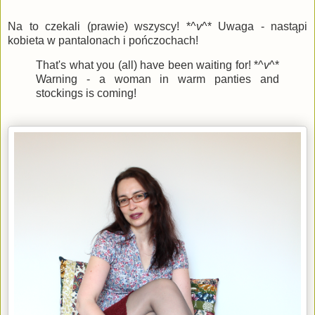
Na to czekali (prawie) wszyscy! *^
v
^* Uwaga - nastąpi
kobieta w pantalonach i pończochach!
That's what you (all) have been waiting for! *^
v
^*
Warning - a woman in warm panties and
stockings is coming!