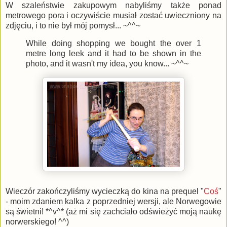
W szaleństwie zakupowym nabyliśmy także ponad
metrowego pora i oczywiście musiał zostać uwieczniony na
zdjęciu, i to nie był mój pomysł... ~^^~
While doing shopping we bought the over 1
metre long leek and it had to be shown in the
photo, and it wasn't my idea, you know... ~^^~
Wieczór zakończyliśmy wycieczką do kina na prequel "
Coś
"
- moim zdaniem kalka z poprzedniej wersji, ale Norwegowie
są świetni! *^v^* (aż mi się zachciało odświeżyć moją naukę
norwerskiego! ^^)