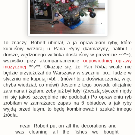
To znaczy, Robert ubierał, a ja oprawiałam ryby, które
kupiliśmy wczoraj u Pana Ryby (karmazyny, halibut i
dorsze, wędzonego witlinka dostaliśmy w prezencie ~^^~),
wszystko przy akompaniamencie
odpowiedniej oprawy
muzycznej
*^v^*. Okazuje się, że Pan Ryba wcale nie
będzie przyjeżdżał do Warszawy w styczniu, bo... ludzie w
styczniu nie kupują ryb!... (mówił to z doświadczenia, więc
chyba wiedział, co mówi) Jestem z tego powodu oficjalnie
załamana i żądam, żeby już był luty! (Zresztą styczeń nigdy
mi się jakoś szczególnie nie podobał.) Po oprawieniu ryb
zrobiłam w zamrażarce zapas na 6 obiadów, a jak ryby
wyjdą przed lutym, to będę kombinować i szukać innego
źródła.
I mean, Robert put on all the decorations and I
was cleaning all the fishes we bought,