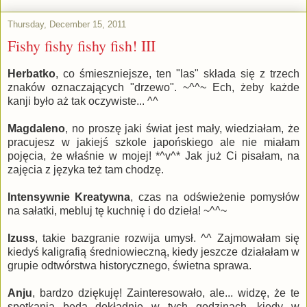
Thursday, December 15, 2011
Fishy fishy fishy fish! III
Herbatko
, co śmieszniejsze, ten "las" składa się z trzech
znaków oznaczających "drzewo". ~^^~ Ech, żeby każde
kanji było aż tak oczywiste... ^^
Magdaleno
, no proszę jaki świat jest mały, wiedziałam, że
pracujesz w jakiejś szkole japońskiego ale nie miałam
pojęcia, że właśnie w mojej! *^v^* Jak już Ci pisałam, na
zajęcia z języka też tam chodzę.
Intensywnie Kreatywna
, czas na odświeżenie pomysłów
na sałatki, mebluj tę kuchnię i do dzieła! ~^^~
Izuss
, takie bazgranie rozwija umysł. ^^ Zajmowałam się
kiedyś kaligrafią średniowieczną, kiedy jeszcze działałam w
grupie odtwórstwa historycznego, świetna sprawa.
Anju
, bardzo dziękuję! Zainteresowało, ale... widzę, że te
spotkania będą dokładnie w tych godzinach, kiedy w