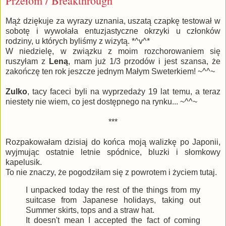
Przełom / Breakthrough
Mąż dziękuje za wyrazy uznania, uszatą czapkę testował w
sobotę i wywołała entuzjastyczne okrzyki u członków
rodziny, u których byliśmy z wizytą. *^v^*
W niedzielę, w związku z moim rozchorowaniem się
ruszyłam z
Leną
, mam już 1/3 przodów i jest szansa, że
zakończę ten rok jeszcze jednym Małym Sweterkiem! ~^^~
Zulko
, tacy faceci byli na wyprzedaży 19 lat temu, a teraz
niestety nie wiem, co jest dostępnego na rynku... ~^^~
***
Rozpakowałam dzisiaj do końca moją walizkę po Japonii,
wyjmując ostatnie letnie spódnice, bluzki i słomkowy
kapelusik.
To nie znaczy, że pogodziłam się z powrotem i życiem tutaj.
I unpacked today the rest of the things from my
suitcase from Japanese holidays, taking out
Summer skirts, tops and a straw hat.
It doesn't mean I accepted the fact of coming