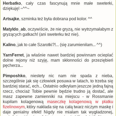
Herbatko
, cały czas fascynują mnie małe sweterki,
dziękuję! ~^^~
Artsajke
, szminka też była dobrana pod kolor. ^^
Matyldo_ab
, oczywiście, że nie gryzą, nie wytrzymałabym z
gryzących gatkach! (ani sweterku też nie).
Kalino
, jak to całe Szarotki?!... (się zarumieniłam... ^^)
YarnFerret
, ja właśnie nawet bardziej powinnam ocieplać
dolne rejony niż szyję, mam skłonności do przeziębień
pęcherza...
Pimposhko
, niestety nic nam nie spada z nieba,
szczególnie jak się człowiek posuwa w latach, to trzeba się
bardziej starać, ech... Ostatnio odkryłam jeszcze jedną fajną
rzecz, chociaż Tobie pewnie będzie trudno ją dostać, ale
masz zapewne zamienniki na miejscu - w Rossmanie
kupiłam kolagenową
maseczkę kolagenową w płatku
fizelinowym
, który nakłada się na całą twarz niczym maskę i
daje genialny efekt! Nigdy nie miałam tak wygładzonej,