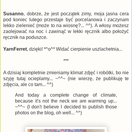
Susanno
, dobrze, że jest początek zimy, moja jasna cera
pod koniec lutego przestaje być porcelanowa i zaczynam
lekko zielenieć (może to na wiosnę?... ^^). A włosy możesz
zaolejować na noc i zawinąć w lekki ręcznik albo położyć
ręcznik na poduszce.
YarnFerret
, dzięki! *^o^* Widać cierpienie uszlachetnia...
***
A dzisiaj kompletnie zmieniamy klimat zdjęć i robótki, bo nie
szyję tutaj ocieplamy... ~^^~ (nie wierzę, że publikuję te
zdjęcia, ale co tam... ^^)
And today a complete change of climate,
because it's not the neck we are warming up...
~^^~ (I don't believe I decided to publish those
photos on the blog, oh well... ^^)