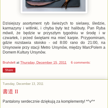
Dzisiejszy asortyment ryb świeżych to sielawy, śledzie,
karmazyny i witlinki, i chyba były też halibuty. Pan Ryba
mówił, że będzie w przyszłym tygodniu w środę i w
czwartek, i przed świętami ma mieć karpie. Przypominam,
gdzie rozstawia stoisko - od 8:00 rano do 21:00, na
Ursynowie przy stacji Metro Ursynów, między MarcPolem a
Domem Kultury Ursynów.
Brahdelt
at
Thursday, December 15, 2011
6 comments:
Share
Tuesday, December 13, 2011
書道 II
Pantalony serdecznie dziękują za komplementy! *^
v
^*