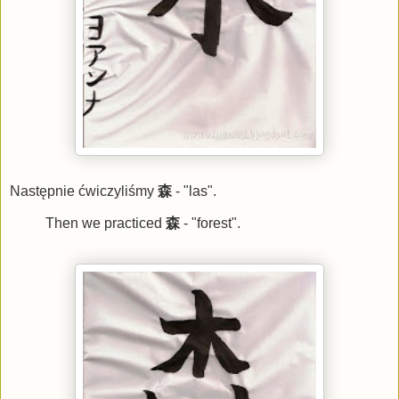
Następnie ćwiczyliśmy
森
- "las".
Then we practiced
森
- "forest".