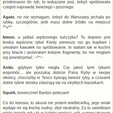
przekonania do ryb, to wskazane jest, żebyś spróbowała
czegoś naprawdę świeżego i pysznego.
Agato
, no nie wymagam, żebyś do Warszawy jechała po
rybkę, szczególnie, jeśli masz dobre źródło na miejscu!
*^v^*
Iwono
, a jadłaś wędzonego tuńczyka? To dopiero jest
boska wędzona ryba! Kiedy pierwszy raz go kupiłam i
urwałam kawałek na spróbowanie, to stałam tak w kuchni
przy blacie i pożerałam kolejne fragmenty, bo nie mogłam
się powstrzymać. ~^^~
Anito
, gdybym tylko mogła Cię jakoś tymi rybami
wspomóc... ale poszukaj dobrze Pana Ryby w swojej
okolicy, chociażby w Tesco bywają świeże ryby, a czasami
dobre rybne stoiska zdarzają się na zwykłych bazarkach.
Squirk
, koniecznie! Bardzo polecam!
Co do łososia, to akurat nie jestem wielbicielką, jego smak
wydaje mi się trochę nudny, zbyt neutralny. Za to uwielbiam
wiele innych ryb i to w każdej postaci: ach, surowy maguro