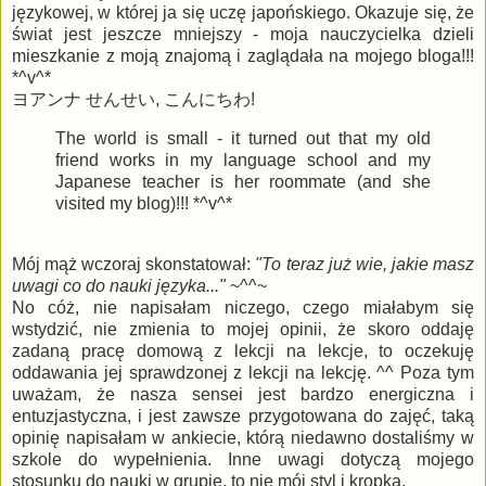
językowej, w której ja się uczę japońskiego. Okazuje się, że
świat jest jeszcze mniejszy - moja nauczycielka dzieli
mieszkanie z moją znajomą i zaglądała na mojego bloga!!!
*^v^*
ヨアンナ せんせい, こんにちわ!
The world is small - it turned out that my old
friend works in my language school and my
Japanese teacher is her roommate (and she
visited my blog)!!! *^v^*
Mój mąż wczoraj skonstatował:
"To teraz już wie, jakie masz
uwagi co do nauki języka..."
~^^~
No cóż, nie napisałam niczego, czego miałabym się
wstydzić, nie zmienia to mojej opinii, że skoro oddaję
zadaną pracę domową z lekcji na lekcje, to oczekuję
oddawania jej sprawdzonej z lekcji na lekcję. ^^ Poza tym
uważam, że nasza sensei jest bardzo energiczna i
entuzjastyczna, i jest zawsze przygotowana do zajęć, taką
opinię napisałam w ankiecie, którą niedawno dostaliśmy w
szkole do wypełnienia. Inne uwagi dotyczą mojego
stosunku do nauki w grupie, to nie mój styl i kropka.