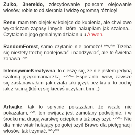
Zulko, 3nereido
, zdecydowanie polecam olejowanie
włosów, robię to od sierpnia i widzę ogromną różnicę!
Rene
, mam ten olejek w kolejce do kupienia, ale chwilowo
wykańczam zapasy innych, które nakupiłam jak szalona...
Czytałam o jego genialnym działaniu u
Anwen
.
RandomForest
, samo czytanie nie pomoże! *^v^* Trzeba
się niestety trochę naolejować i naodżywiać, ale to świetna
zabawa. ^^
IntensywnieKreatywna
, to cieszę się, że nie jestem jedyną
szaloną językomaniaczką. ~^^~ Esperanto, wow, zawsze
się zastanawiałam, jak działa taki język bez kraju, to trochę
jak z łaciną (której się kiedyś uczyłam, brrrr...).
Artsajke
, tak to sprytnie pokazałam, że wcale nie
pokazałam, ^^, ten owijacz jest zamotany podwójnie, i w
środku ma drugą warstwę ocieplenia tuż przy szyi. ~^^~ Nie
dla mnie wiatr hulający po gołej szyi! Brawo dla pielęgnacji
włosów, tak trzymać. *^v^*