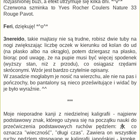
rozjaśnionej buzi, a efekt utrzymuje się kilka dni. *^v^*
Czerwona szminka to Yves Rocher Coulers Nature 33
Rouge Pavot.
Feri
, dziękuję! *^o^*
3nereido
, takie majtasy nie są trudne, robisz dwie tuby na
nogi zwiększając liczbę oczek w kierunku od kolan do ud
(na płasko albo na okrągło), potem dziergasz na płasko,
biorąc pod uwagę, że na pupie musi być więcej spodenek
(wyższy stan, niż z przodu), co osiągasz rzędami
skróconymi. Wzór jest bardzo czytelnie opisany.
W zasadzie mogłabym je nosić na wierzchu, ale nie na pas i
pończochy, bo pantalony są nieco prześwitujące i widać by
je było wyraźnie. ^^
***
Moje nieporadne kanji z niedzielnej kaligrafii - najpierw
podstawowy znak, którego używa się na początku nauki do
przećwiczenia podstawowych ruchów pędzlem:
永
co
oznacza "wieczność", "długi czas". Zawiera on wszystkie
ruchy pędzlem stosowane w kaligrafii japońskiej - kropkę,