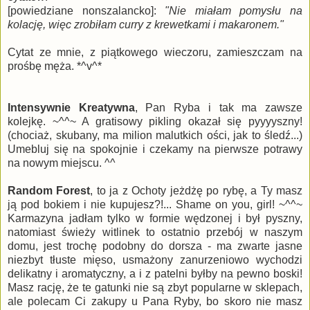
[powiedziane nonszalancko]:
"Nie miałam pomysłu na
kolację, więc zrobiłam curry z krewetkami i makaronem."
Cytat ze mnie, z piątkowego wieczoru, zamieszczam na
prośbę męża. *^v^*
Intensywnie Kreatywna
, Pan Ryba i tak ma zawsze
kolejkę. ~^^~ A gratisowy pikling okazał się pyyyyszny!
(chociaż, skubany, ma milion malutkich ości, jak to śledź...)
Umebluj się na spokojnie i czekamy na pierwsze potrawy
na nowym miejscu. ^^
Random Forest
, to ja z Ochoty jeżdżę po rybę, a Ty masz
ją pod bokiem i nie kupujesz?!... Shame on you, girl! ~^^~
Karmazyna jadłam tylko w formie wędzonej i był pyszny,
natomiast świeży witlinek to ostatnio przebój w naszym
domu, jest trochę podobny do dorsza - ma zwarte jasne
niezbyt tłuste mięso, usmażony zanurzeniowo wychodzi
delikatny i aromatyczny, a i z patelni byłby na pewno boski!
Masz rację, że te gatunki nie są zbyt popularne w sklepach,
ale polecam Ci zakupy u Pana Ryby, bo skoro nie masz