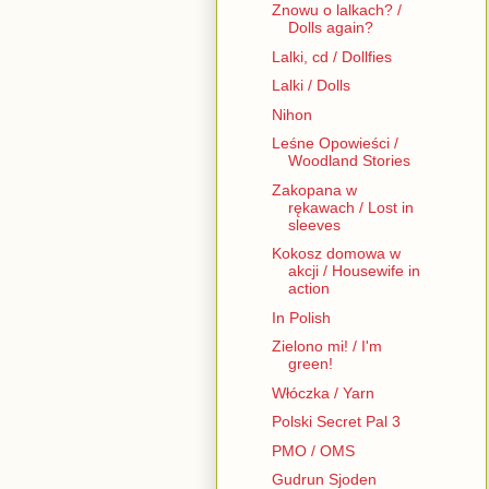
Znowu o lalkach? /
Dolls again?
Lalki, cd / Dollfies
Lalki / Dolls
Nihon
Leśne Opowieści /
Woodland Stories
Zakopana w
rękawach / Lost in
sleeves
Kokosz domowa w
akcji / Housewife in
action
In Polish
Zielono mi! / I'm
green!
Włóczka / Yarn
Polski Secret Pal 3
PMO / OMS
Gudrun Sjoden