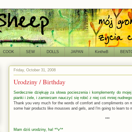
COOK
SEW
DOLLS
JAPAN
KintheB
BENT
Friday, October 31, 2008
Urodziny / Birthday
Serdecznie dziękuję za słowa pocieszenia i komplementy do mojej n
pianki i żele, i zamierzam nauczyć się robić z niej coś mniej nudnego
Thank you very much for the words of comfort and compliments on my
some hair products like mousses and gels, and I'm going to learn to m
***
Mam dziś urodziny, ha! *^v^*