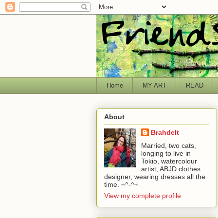
Home
MY ART
READ
About
Brahdelt
Married, two cats,
longing to live in
Tokio, watercolour
artist, ABJD clothes
designer, wearing dresses all the
time. ~^-^~
View my complete profile