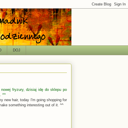
O
DOJ
owej fryzury, dzisiaj idę do sklepu po
. ^^
 new hair, today I'm going shopping for
ake something interesting out of it. ^^