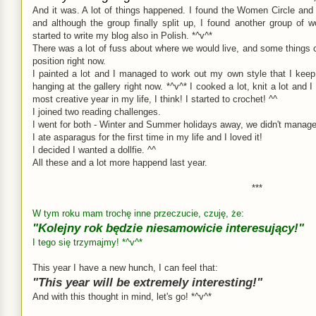
And it was. A lot of things happened. I found the Women Circle and 
and although the group finally split up, I found another group of 
started to write my blog also in Polish. *^v^*
There was a lot of fuss about where we would live, and some things c
position right now.
I painted a lot and I managed to work out my own style that I kee
hanging at the gallery right now. *^v^* I cooked a lot, knit a lot and I 
most creative year in my life, I think! I started to crochet! ^^
I joined two reading challenges.
I went for both - Winter and Summer holidays away, we didn't manage t
I ate asparagus for the first time in my life and I loved it!
I decided I wanted a dollfie. ^^
All these and a lot more happend last year.
***
W tym roku mam trochę inne przeczucie, czuję, że:
"Kolejny rok będzie niesamowicie interesujący!"
I tego się trzymajmy! *^v^*
This year I have a new hunch, I can feel that:
"This year will be extremely interesting!"
And with this thought in mind, let's go! *^v^*