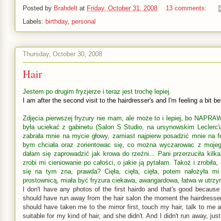
Posted by
Brahdelt
at
Friday, October 31, 2008
13 comments:
Labels:
birthday
,
personal
Thursday, October 30, 2008
Hair
Jestem po drugim fryzjerze i teraz jest trochę lepiej.
I am after the second visit to the hairdresser's and I'm feeling a bit bet
Zdjęcia pierwszej fryzury nie mam, ale może to i lepiej, bo NAP
była uciekać z gabinetu (Salon S Studio, na ursynowskim Leclerc'
zabrała mnie na mycie głowy, zamiast najpierw posadzić mnie na fo
bym chciała oraz zorientowac się, co można wyczarowac z mojego
dałam się zaprowadzić jak krowa do rzeźni... Pani przerzuciła kilk
zrobi mi cieniowanie po całości, o jakie ją pytałam. Takoż i zrobiła
się na tym zna, prawda?
Cięła, cięła, cięła, potem nałożyła m
prostownicą, miała być fryzura ciekawa, awangardowa, łatwa w utrzy
I don't have any photos of the first hairdo and that's good because
should have run away from the hair salon the moment the hairdresse
should have taken me to the mirror first, touch my hair, talk to me 
suitable for my kind of hair, and she didn't. And I didn't run away, ju