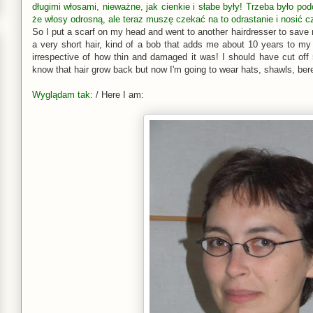
długimi włosami, nieważne, jak cienkie i słabe były! Trzeba było po
że włosy odrosną, ale teraz muszę czekać na to odrastanie i nosić cza
So I put a scarf on my head and went to another hairdresser to save
a very short hair, kind of a bob that adds me about 10 years to m
irrespective of how thin and damaged it was! I should have cut off 
know that hair grow back but now I'm going to wear hats, shawls, beret
Wyglądam tak:
/ Here I am: