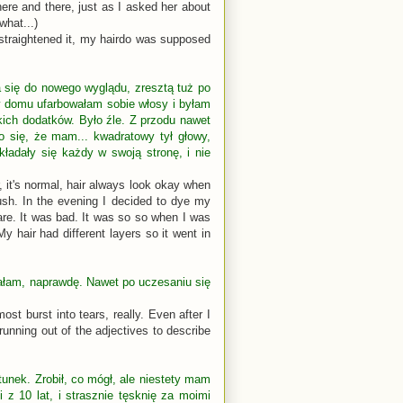
re and there, just as I asked her about
what...)
, straightened it, my hairdo was supposed
 się do nowego wyglądu, zresztą tuż po
w domu ufarbowałam sobie włosy i byłam
kich dodatków. Było źle. Z przodu nawet
ło się, że mam... kwadratowy tył głowy,
ładały się każdy w swoją stronę, i nie
, it's normal, hair always look okay when
ush. In the evening I decided to dye my
 care. It was bad. It was so so when I was
My hair had different layers so it went in
akałam, naprawdę. Nawet po uczesaniu się
ost burst into tears, really. Even after I
running out of the adjectives to describe
unek. Zrobił, co mógł, ale niestety mam
 z 10 lat, i strasznie tęsknię za moimi