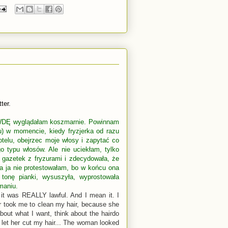
ter.
RAWDĘ wyglądałam koszmarnie. Powinnam
u) w momencie, kiedy fryzjerka od razu
telu, obejrzec moje włosy i zapytać co
 typu włosów. Ale nie uciekłam, tylko
a gazetek z fryzurami i zdecydowała, że
, a ja nie protestowałam, bo w końcu ona
i tonę pianki, wysuszyła, wyprostowała
maniu.
 it was REALLY lawful. And I mean it. I
r took me to clean my hair, because she
about what I want, think about the hairdo
st let her cut my hair... The woman looked