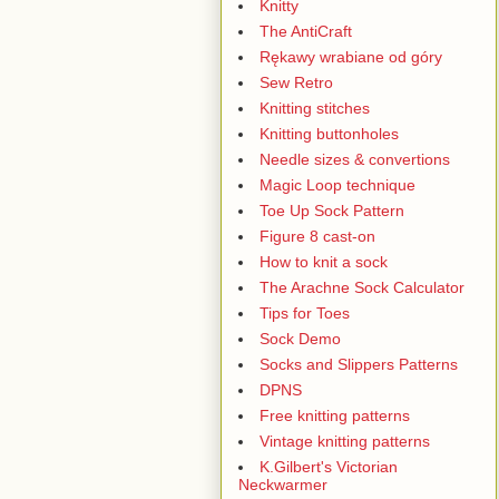
Knitty
The AntiCraft
Rękawy wrabiane od góry
Sew Retro
Knitting stitches
Knitting buttonholes
Needle sizes & convertions
Magic Loop technique
Toe Up Sock Pattern
Figure 8 cast-on
How to knit a sock
The Arachne Sock Calculator
Tips for Toes
Sock Demo
Socks and Slippers Patterns
DPNS
Free knitting patterns
Vintage knitting patterns
K.Gilbert's Victorian
Neckwarmer