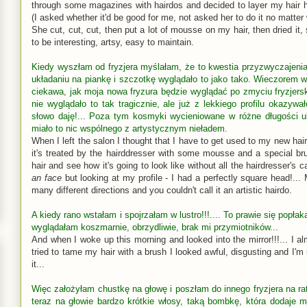
through some magazines with hairdos and decided to layer my hair he
(I asked whether it'd be good for me, not asked her to do it no matter 
She cut, cut, cut, then put a lot of mousse on my hair, then dried it
to be interesting, artsy, easy to maintain.
Kiedy wyszłam od fryzjera myślałam, że to kwestia przyzwyczajenia
układaniu na piankę i szczotkę wyglądało to jako tako. Wieczorem 
ciekawa, jak moja nowa fryzura będzie wyglądać po zmyciu fryzjers
nie wyglądało to tak tragicznie, ale już z lekkiego profilu okazywa
słowo daję!... Poza tym kosmyki wycieniowane w różne długości uk
miało to nic wspólnego z artystycznym nieładem.
When I left the salon I thought that I have to get used to my new hair
it's treated by the hairddresser with some mousse and a special br
hair and see how it's going to look like without all the hairdresser's
an face
but looking at my profile - I had a perfectly square head!... 
many different directions and you couldn't call it an artistic hairdo.
A kiedy rano wstałam i spojrzałam w lustro!!!.... To prawie się popł
wyglądałam koszmarnie, obrzydliwie, brak mi przymiotników...
And when I woke up this morning and looked into the mirror!!!... I alm
tried to tame my hair with a brush I looked awful, disgusting and I'm 
it...
Więc założyłam chustkę na głowę i poszłam do innego fryzjera na rat
teraz na głowie bardzo krótkie włosy, taką bombkę, która dodaje mi