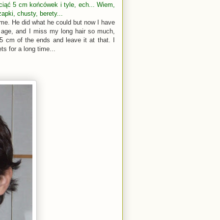
dciąć 5 cm końcówek i tyle, ech... Wiem,
pki, chusty, berety...
 me. He did what he could but now I have
y age, and I miss my long hair so much,
5 cm of the ends and leave it at that. I
s for a long time...