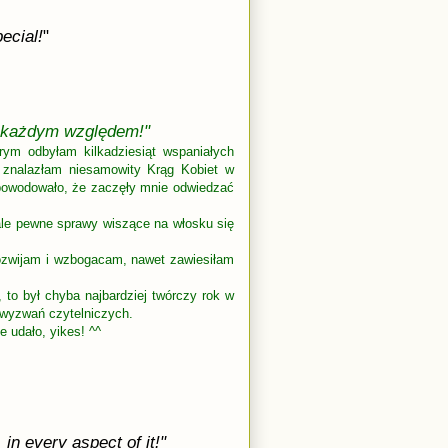
pecial!
"
d każdym względem!"
órym odbyłam kilkadziesiąt wspaniałych
e znalazłam niesamowity Krąg Kobiet w
spowodowało, że zaczęły mnie odwiedzać
le pewne sprawy wiszące na włosku się
rozwijam i wzbogacam, nawet zawiesiłam
 to był chyba najbardziej twórczy rok w
wyzwań czytelniczych.
 udało, yikes! ^^
 in every aspect of it!"