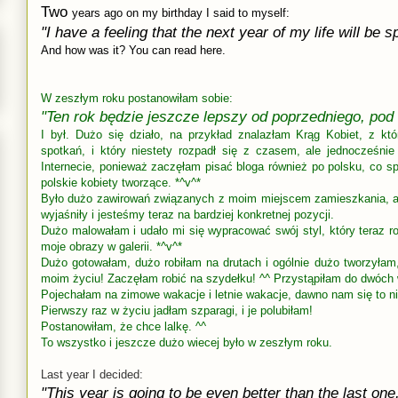
Two
years ago on my birthday I said to myself:
"I have a feeling that the next year of my life will be s
And how was it? You can read
here
.
W zeszłym roku postanowiłam sobie:
"Ten rok będzie jeszcze lepszy od poprzedniego, po
I był. Dużo się działo, na przykład znalazłam Krąg Kobiet, z kt
spotkań, i który niestety rozpadł się z czasem, ale jednocześni
Internecie, ponieważ zaczęłam pisać bloga również po polsku, co 
polskie kobiety tworzące. *^v^*
Było dużo zawirowań związanych z moim miejscem zamieszkania, a
wyjaśniły i jesteśmy teraz na bardziej konkretnej pozycji.
Dużo malowałam i udało mi się wypracować swój styl, który teraz 
moje obrazy w galerii. *^v^*
Dużo gotowałam, dużo robiłam na drutach i ogólnie dużo tworzyłam,
moim życiu! Zaczęłam robić na szydełku! ^^
Przystąpiłam do dwóch 
Pojechałam na zimowe wakacje i letnie wakacje, dawno nam się to nie
Pierwszy raz w życiu jadłam szparagi, i je polubiłam!
Postanowiłam, że chce lalkę. ^^
To wszystko i jeszcze dużo wiecej było w zeszłym roku.
Last year I decided:
"This year is going to be even better than the last one,