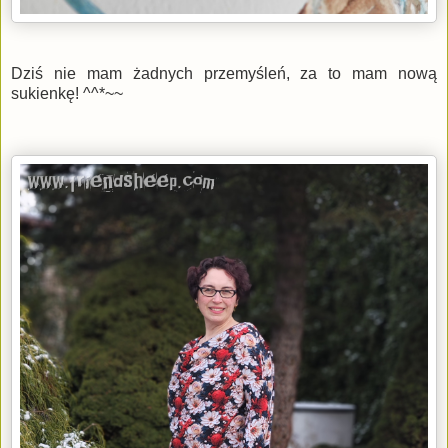
Dziś nie mam żadnych przemyśleń, za to mam nową
sukienkę! ^^*~~