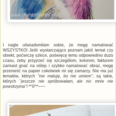
I nagle uświadomiłam sobie, że mogę namalować
WSZYSTKO! Jeśli wystarczająco poznam jakiś temat czy
obiekt, poćwiczę szkice, poświęcę temu odpowiednio dużo
czasu, żeby przyjrzeć się szczegółom, kolorom, fakturom
zamiast gnać na oślep i szybko namalować obraz, mogę
przenieść na papier cokolwiek mi się zamarzy. Nie ma już
tematów, których
"nie maluję, bo nie umiem"
, są takie,
których "
jeszcze nie spróbowałam, ale nic mnie nie
powstrzyma"
! *^0^*~~~