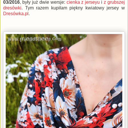
03/2016
, były już dwie wersje:
cienka z jerseyu
i
z grubszej
dresówki
. Tym razem kupiłam piękny kwiatowy jersey w
Dresówka.pl
.