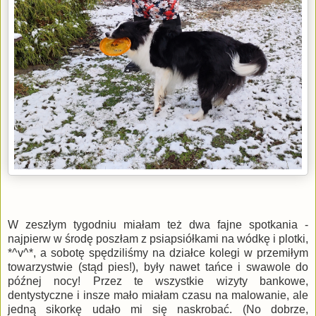
W zeszłym tygodniu miałam też dwa fajne spotkania -
najpierw w środę poszłam z psiapsiółkami na wódkę i plotki,
*^v^*, a sobotę spędziliśmy na działce kolegi w przemiłym
towarzystwie (stąd pies!), były nawet tańce i swawole do
późnej nocy! Przez te wszystkie wizyty bankowe,
dentystyczne i insze mało miałam czasu na malowanie, ale
jedną sikorkę udało mi się naskrobać. (No dobrze,