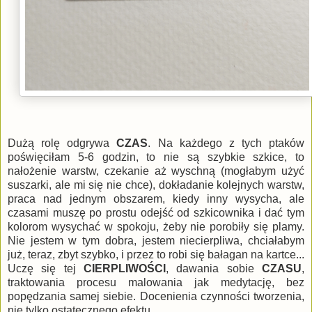
Dużą rolę odgrywa
CZAS
. Na każdego z tych ptaków
poświęciłam 5-6 godzin, to nie są szybkie szkice, to
nałożenie warstw, czekanie aż wyschną (mogłabym użyć
suszarki, ale mi się nie chce), dokładanie kolejnych warstw,
praca nad jednym obszarem, kiedy inny wysycha, ale
czasami muszę po prostu odejść od szkicownika i dać tym
kolorom wysychać w spokoju, żeby nie porobiły się plamy.
Nie jestem w tym dobra, jestem niecierpliwa, chciałabym
już, teraz, zbyt szybko, i przez to robi się bałagan na kartce...
Uczę się tej
CIERPLIWOŚCI
, dawania sobie
CZASU
,
traktowania procesu malowania jak medytację, bez
popędzania samej siebie. Docenienia czynności tworzenia,
nie tylko ostatecznego efektu.