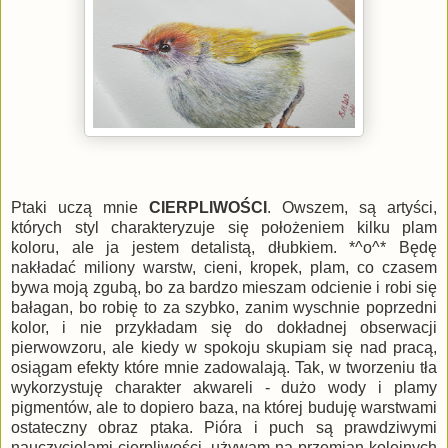
Ptaki uczą mnie
CIERPLIWOŚCI
. Owszem, są artyści,
których styl charakteryzuje się położeniem kilku plam
koloru, ale ja jestem detalistą, dłubkiem. *^o^* Będę
nakładać miliony warstw, cieni, kropek, plam, co czasem
bywa moją zgubą, bo za bardzo mieszam odcienie i robi się
bałagan, bo robię to za szybko, zanim wyschnie poprzedni
kolor, i nie przykładam się do dokładnej obserwacji
pierwowzoru, ale kiedy w spokoju skupiam się nad pracą,
osiągam efekty które mnie zadowalają. Tak, w tworzeniu tła
wykorzystuję charakter akwareli - dużo wody i plamy
pigmentów, ale to dopiero baza, na której buduję warstwami
ostateczny obraz ptaka. Pióra i puch są prawdziwymi
nauczycielami cierpliwości, używam na przemian kolejnych