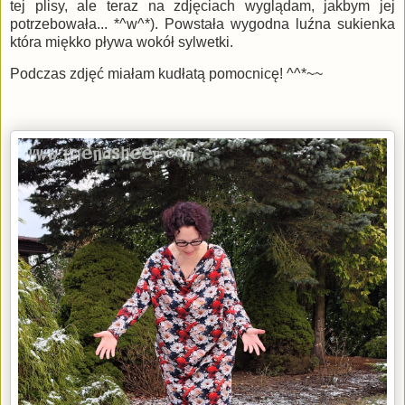
tej plisy, ale teraz na zdjęciach wyglądam, jakbym jej
potrzebowała... *^w^*). Powstała wygodna luźna sukienka
która miękko pływa wokół sylwetki.
Podczas zdjęć miałam kudłatą pomocnicę! ^^*~~