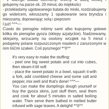
gotujemy na parze ok. 20 minut, do miękkości
- przekładamy ugotowanego batata do miski, rozdziabujemy
go widelcem, wkruszamy 1 opakowanie sera bryndza i
mieszamy, doprawiając solą i pieprzem
I już! ^^*~~
Ciasto do pierogów robimy sami albo kupujemy gotowe
kółka do pierogów gyoza (sklepy azjatyckie). Nadziewamy,
sklejamy, wrzucamy na osolony wrzątek na 5 minut i
podajemy polane rozpuszczonym masłem z zanurzonymi w
nim liśćmi szałwii. Coś pysznego! *^0^*
It's very easy to make the stuffing:
- peel one big sweet potato and cut into cubes,
then steam it till soft
- place the sweet potato in a bowl, squash it with
a fork, add crumbled cheese and some salt and
pepper, mix well and that's done! ^^*~~
You can make the dumplings dough yourself or
buy the gyoza skins, just stuff them, seal them
and cook for about 5 minutes in salted boiling
water. Then serve them bathed in melted butter
infused with sage leaves. A delight! *^0^*