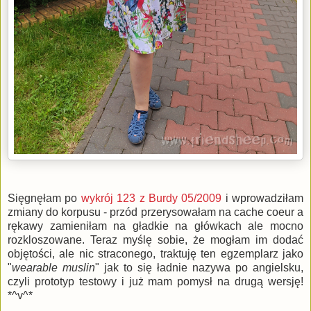
Sięgnęłam po
wykrój 123 z Burdy 05/2009
i wprowadziłam
zmiany do korpusu - przód przerysowałam na cache coeur a
rękawy zamieniłam na gładkie na główkach ale mocno
rozkloszowane. Teraz myślę sobie, że mogłam im dodać
objętości, ale nic straconego, traktuję ten egzemplarz jako
"
wearable muslin
" jak to się ładnie nazywa po angielsku,
czyli prototyp testowy i już mam pomysł na drugą wersję!
*^v^*