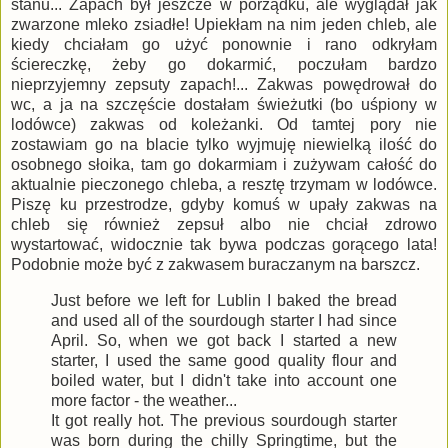
stanu... Zapach był jeszcze w porządku, ale wyglądał jak
zwarzone mleko zsiadłe! Upiekłam na nim jeden chleb, ale
kiedy chciałam go użyć ponownie i rano odkryłam
ściereczkę, żeby go dokarmić, poczułam bardzo
nieprzyjemny zepsuty zapach!... Zakwas powędrował do
wc, a ja na szczęście dostałam świeżutki (bo uśpiony w
lodówce) zakwas od koleżanki. Od tamtej pory nie
zostawiam go na blacie tylko wyjmuję niewielką ilość do
osobnego słoika, tam go dokarmiam i zużywam całość do
aktualnie pieczonego chleba, a resztę trzymam w lodówce.
Piszę ku przestrodze, gdyby komuś w upały zakwas na
chleb się również zepsuł albo nie chciał zdrowo
wystartować, widocznie tak bywa podczas gorącego lata!
Podobnie może być z zakwasem buraczanym na barszcz.
Just before we left for Lublin I baked the bread
and used all of the sourdough starter I had since
April. So, when we got back I started a new
starter, I used the same good quality flour and
boiled water, but I didn't take into account one
more factor - the weather...
It got really hot. The previous sourdough starter
was born during the chilly Springtime, but the