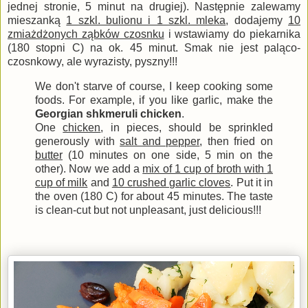
jednej stronie, 5 minut na drugiej). Następnie zalewamy
mieszanką
1 szkl. bulionu i 1 szkl. mleka
, dodajemy
10
zmiażdżonych ząbków czosnku
i wstawiamy do piekarnika
(180 stopni C) na ok. 45 minut. Smak nie jest paląco-
czosnkowy, ale wyrazisty, pyszny!!!
We don't starve of course, I keep cooking some
foods. For example, if you like garlic, make the
Georgian shkmeruli chicken
.
One
chicken
, in pieces, should be sprinkled
generously with
salt and pepper
, then fried on
butter
(10 minutes on one side, 5 min on the
other). Now we add a
mix of 1 cup of broth with 1
cup of milk
and
10 crushed garlic cloves
. Put it in
the oven (180 C) for about 45 minutes. The taste
is clean-cut but not unpleasant, just delicious!!!