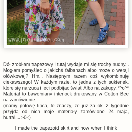
Dół zrobiłam trapezowy i tutaj wydaje mi się trochę nudny...
Mogłam pomyśleć o jakichś falbanach albo może o wersji
ołówkowej? Hm... Następnym razem coś wykombinuję
ciekawszego! W każdym razie, to jedna z tych sukienek,
które się narzuca i leci podbijać świat! Albo na zakupy. *^o^*
Materiał to bawełniany interlock drukowany w Cotton Bee
na zamówienie.
(mamy połowę lipca, to znaczy, że już za ok. 2 tygodnie
przyjdą od nich moje materiały zamówione 24 maja,
hurra!.... >0<)
I made the trapezoid skirt and now when I think