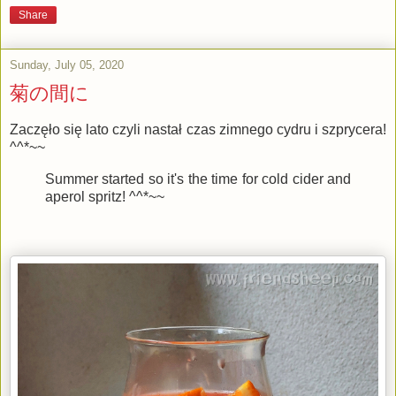
Share
Sunday, July 05, 2020
菊の間に
Zaczęło się lato czyli nastał czas zimnego cydru i szprycera!
^^*~~
Summer started so it's the time for cold cider and
aperol spritz! ^^*~~