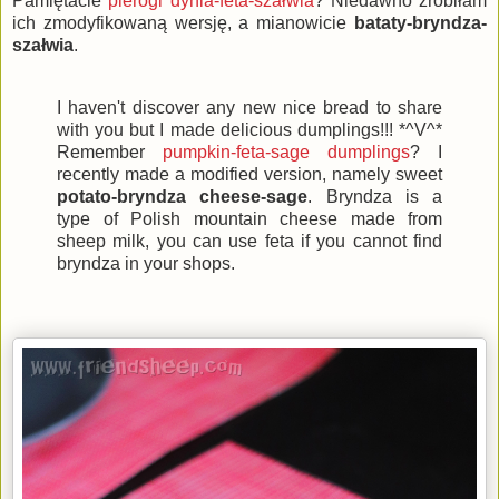
Pamiętacie
pierogi dynia-feta-szałwia
? Niedawno zrobiłam
ich zmodyfikowaną wersję, a mianowicie
bataty-bryndza-
szałwia
.
I haven't discover any new nice bread to share
with you but I made delicious dumplings!!! *^V^*
Remember
pumpkin-feta-sage dumplings
? I
recently made a modified version, namely sweet
potato-bryndza cheese-sage
. Bryndza is a
type of Polish mountain cheese made from
sheep milk, you can use feta if you cannot find
bryndza in your shops.