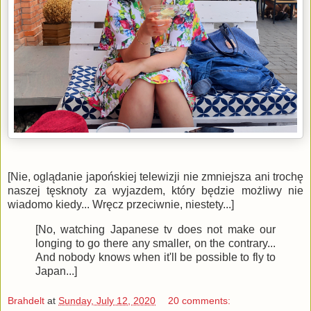
[Nie, oglądanie japońskiej telewizji nie zmniejsza ani trochę
naszej tęsknoty za wyjazdem, który będzie możliwy nie
wiadomo kiedy... Wręcz przeciwnie, niestety...]
[No, watching Japanese tv does not make our
longing to go there any smaller, on the contrary...
And nobody knows when it'll be possible to fly to
Japan...]
Brahdelt
at
Sunday, July 12, 2020
20 comments: