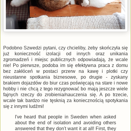
Podobno Szwedzi pytani, czy chcieliby, żeby skończyła się
już konieczność izolacji od innych oraz unikania
zgromadzeń i miejsc publicznych odpowiadają, że wcale
nie! Po pierwsze, podoba im się efektywna praca z domu
bez zakłóceń w postaci przerw na kawę i plotki czy
nieustanne spotkania biznesowe, po drugie - zyskany
brakiem dojazdów do biur czas poświęcają na stare i nowe
hobby i nie chcą z tego rezygnować bo mają jeszcze wiele
fajnych rzeczy do zrobienia/nauczenia się. A po trzecie,
wcale tak bardzo nie tęsknią za koniecznością spotykania
się z innymi ludźmi!
I've heard that people in Sweden when asked
about the end of isolation and avoiding others
answered that they don't want it at all! First, they