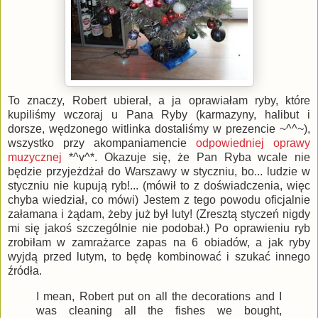
To znaczy, Robert ubierał, a ja oprawiałam ryby, które
kupiliśmy wczoraj u Pana Ryby (karmazyny, halibut i
dorsze, wędzonego witlinka dostaliśmy w prezencie ~^^~),
wszystko przy akompaniamencie
odpowiedniej oprawy
muzycznej
*^v^*. Okazuje się, że Pan Ryba wcale nie
będzie przyjeżdżał do Warszawy w styczniu, bo... ludzie w
styczniu nie kupują ryb!... (mówił to z doświadczenia, więc
chyba wiedział, co mówi) Jestem z tego powodu oficjalnie
załamana i żądam, żeby już był luty! (Zresztą styczeń nigdy
mi się jakoś szczególnie nie podobał.) Po oprawieniu ryb
zrobiłam w zamrażarce zapas na 6 obiadów, a jak ryby
wyjdą przed lutym, to będę kombinować i szukać innego
źródła.
I mean, Robert put on all the decorations and I
was cleaning all the fishes we bought,