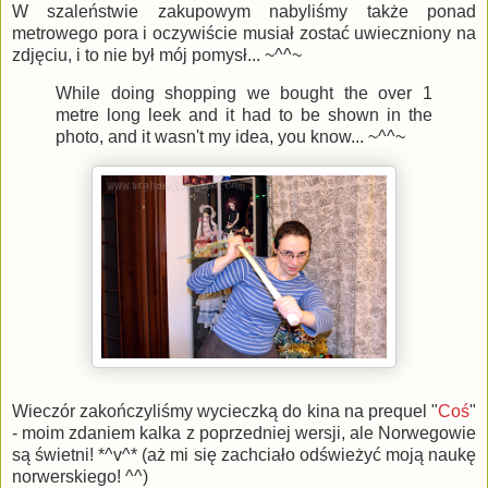
W szaleństwie zakupowym nabyliśmy także ponad
metrowego pora i oczywiście musiał zostać uwieczniony na
zdjęciu, i to nie był mój pomysł... ~^^~
While doing shopping we bought the over 1
metre long leek and it had to be shown in the
photo, and it wasn't my idea, you know... ~^^~
Wieczór zakończyliśmy wycieczką do kina na prequel "
Coś
"
- moim zdaniem kalka z poprzedniej wersji, ale Norwegowie
są świetni! *^v^* (aż mi się zachciało odświeżyć moją naukę
norwerskiego! ^^)