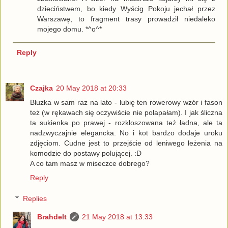
dzieciństwem, bo kiedy Wyścig Pokoju jechał przez
Warszawę, to fragment trasy prowadził niedaleko
mojego domu. *^o^*
Reply
Czajka
20 May 2018 at 20:33
Bluzka w sam raz na lato - lubię ten rowerowy wzór i fason
też (w rękawach się oczywiście nie połapałam). I jak śliczna
ta sukienka po prawej - rozkloszowana też ładna, ale ta
nadzwyczajnie elegancka. No i kot bardzo dodaje uroku
zdjęciom. Cudne jest to przejście od leniwego leżenia na
komodzie do postawy polującej. :D
A co tam masz w miseczce dobrego?
Reply
Replies
Brahdelt
21 May 2018 at 13:33