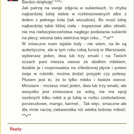
Bardzo dziękuję! ^^*~
Jak patrzę na swoje zdjęcia w sukienkach, to chyba
najbardziej lubię siebie w rozkloszowanych albo z
dołem z pełnego koła (tak wizualnie). Bo nosić lubię
najbardziej takie bliżej ciała - trapezowe albo ołówki,
nie ma niebezpieczeństwa nagłego podwiania sukienki
na plecy, wiosna taka wietrzna tego roku... *^w^*
W miseczce mam tajskie lody - nie wiem, na ile są
autentyczne, ale w tym roku robią furorę w Warszawie,
wybierasz jeden, dwa lub trzy smaki i na Twoich
oczach pani miesza owoce ze słodkim mlekiem,
dziabie je i rozprowadza na chłodzonej płycie i potem
zwija w ruloniki, można dodać posypki czy polewy.
Plusem jest to, że to tylko mleko i świeże owoce.
Minusem - możesz mieć jeden, dwa lub trzy smaki, ale
wszystko jest zmieszane ze sobą, nie ma opcji
osobnych kilku rolek a ja lubię w rożku czekoladowe,
porzeczkowe, mango, karmel... Tak więc, smaczne ale
dla mnie raczej ciekawostka niż wielka lodowa miłość.
*^v^*
Reply