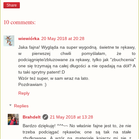
Share
10 comments:
wiewiórka
20 May 2018 at 20:28
Jaka fajna! Wygląda na super wygodną. świetne te rękawy,
w pierwszej chwili pomyślałam, że to
podciągnięte/zbluzowane za rękawy, tylko jak "zbuchcenia"
one się trzymają na całej długości a nie opadają na dół? A
tu taki sprytny patent!:D
Wzór też super, w sam wraz na lato.
Pozdrawiam :)
Reply
Replies
Brahdelt
21 May 2018 at 13:28
Bardzo dziękuję! ^^*~~ No właśnie fajne jest to, że nie
trzeba podciągać rękawów, one są tak na stałe
zbufkowane. A wzór na materiale kojarzy mi się z