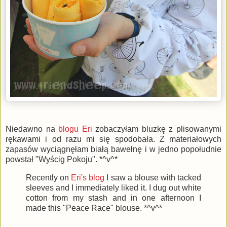
Niedawno na
blogu Eri
zobaczyłam bluzkę z plisowanymi
rękawami i od razu mi się spodobała. Z materiałowych
zapasów wyciągnęłam białą bawełnę i w jedno popołudnie
powstał "Wyścig Pokoju". *^v^*
Recently on
Eri's blog
I saw a blouse with tacked
sleeves and I immediately liked it. I dug out white
cotton from my stash and in one afternoon I
made this "Peace Race" blouse. *^v^*