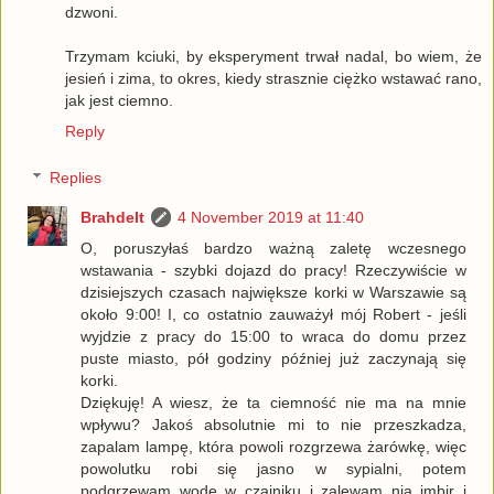
dzwoni.
Trzymam kciuki, by eksperyment trwał nadal, bo wiem, że
jesień i zima, to okres, kiedy strasznie ciężko wstawać rano,
jak jest ciemno.
Reply
Replies
Brahdelt
4 November 2019 at 11:40
O, poruszyłaś bardzo ważną zaletę wczesnego
wstawania - szybki dojazd do pracy! Rzeczywiście w
dzisiejszych czasach największe korki w Warszawie są
około 9:00! I, co ostatnio zauważył mój Robert - jeśli
wyjdzie z pracy do 15:00 to wraca do domu przez
puste miasto, pół godziny później już zaczynają się
korki.
Dziękuję! A wiesz, że ta ciemność nie ma na mnie
wpływu? Jakoś absolutnie mi to nie przeszkadza,
zapalam lampę, która powoli rozgrzewa żarówkę, więc
powolutku robi się jasno w sypialni, potem
podgrzewam wodę w czajniku i zalewam nią imbir i