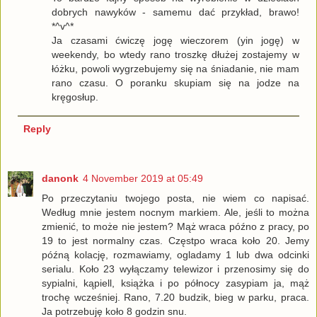
dobrych nawyków - samemu dać przykład, brawo!
*^v^*
Ja czasami ćwiczę jogę wieczorem (yin jogę) w
weekendy, bo wtedy rano troszkę dłużej zostajemy w
łóżku, powoli wygrzebujemy się na śniadanie, nie mam
rano czasu. O poranku skupiam się na jodze na
kręgosłup.
Reply
danonk
4 November 2019 at 05:49
Po przeczytaniu twojego posta, nie wiem co napisać.
Według mnie jestem nocnym markiem. Ale, jeśli to można
zmienić, to może nie jestem? Mąż wraca późno z pracy, po
19 to jest normalny czas. Częstpo wraca koło 20. Jemy
późną kolację, rozmawiamy, ogladamy 1 lub dwa odcinki
serialu. Koło 23 wyłączamy telewizor i przenosimy się do
sypialni, kąpiell, książka i po północy zasypiam ja, mąż
trochę wcześniej. Rano, 7.20 budzik, bieg w parku, praca.
Ja potrzebuję koło 8 godzin snu.