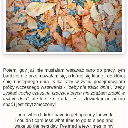
Potem, gdy już nie musiałam wstawać rano do pracy, tym
bardziej nie przejmowałam się, o której się kładę i do której
śpię następnego dnia. Kilka razy w życiu podejmowałam
próby wczesnego wstawania -
"żeby nie tracić dnia", "żeby
zyskać trochę czasu na rzeczy, których nie zdążam zrobić w
trakcie dnia",
ale to się nie uda, jeśli człowiek idzie późno
spać i jest zbyt zmęczony!
Then, when I didn't have to get up early for work,
I couldn't care less what time to go to sleep and
wake up the next day. I've tried a few times in my