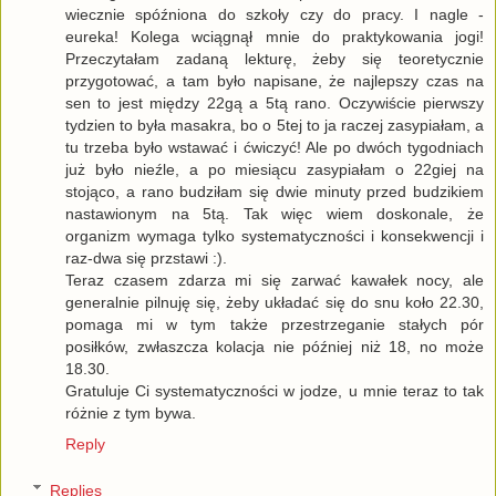
wiecznie spóźniona do szkoły czy do pracy. I nagle -
eureka! Kolega wciągnął mnie do praktykowania jogi!
Przeczytałam zadaną lekturę, żeby się teoretycznie
przygotować, a tam było napisane, że najlepszy czas na
sen to jest między 22gą a 5tą rano. Oczywiście pierwszy
tydzien to była masakra, bo o 5tej to ja raczej zasypiałam, a
tu trzeba było wstawać i ćwiczyć! Ale po dwóch tygodniach
już było nieźle, a po miesiącu zasypiałam o 22giej na
stojąco, a rano budziłam się dwie minuty przed budzikiem
nastawionym na 5tą. Tak więc wiem doskonale, że
organizm wymaga tylko systematyczności i konsekwencji i
raz-dwa się przstawi :).
Teraz czasem zdarza mi się zarwać kawałek nocy, ale
generalnie pilnuję się, żeby układać się do snu koło 22.30,
pomaga mi w tym także przestrzeganie stałych pór
posiłków, zwłaszcza kolacja nie później niż 18, no może
18.30.
Gratuluje Ci systematyczności w jodze, u mnie teraz to tak
różnie z tym bywa.
Reply
Replies