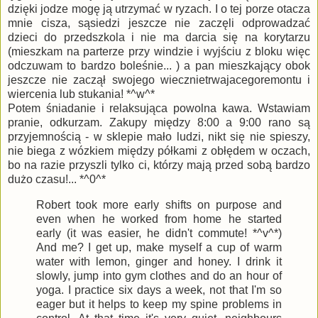
dzięki jodze mogę ją utrzymać w ryzach. I o tej porze otacza
mnie cisza, sąsiedzi jeszcze nie zaczęli odprowadzać
dzieci do przedszkola i nie ma darcia się na korytarzu
(mieszkam na parterze przy windzie i wyjściu z bloku więc
odczuwam to bardzo boleśnie... ) a pan mieszkający obok
jeszcze nie zaczął swojego wiecznietrwajacegoremontu i
wiercenia lub stukania! *^w^*
Potem śniadanie i relaksująca powolna kawa. Wstawiam
pranie, odkurzam. Zakupy między 8:00 a 9:00 rano są
przyjemnością - w sklepie mało ludzi, nikt się nie spieszy,
nie biega z wózkiem między półkami z obłędem w oczach,
bo na razie przyszli tylko ci, którzy mają przed sobą bardzo
dużo czasu!... *^0^*
Robert took more early shifts on purpose and
even when he worked from home he started
early (it was easier, he didn't commute! *^v^*)
And me? I get up, make myself a cup of warm
water with lemon, ginger and honey. I drink it
slowly, jump into gym clothes and do an hour of
yoga. I practice six days a week, not that I'm so
eager but it helps to keep my spine problems in