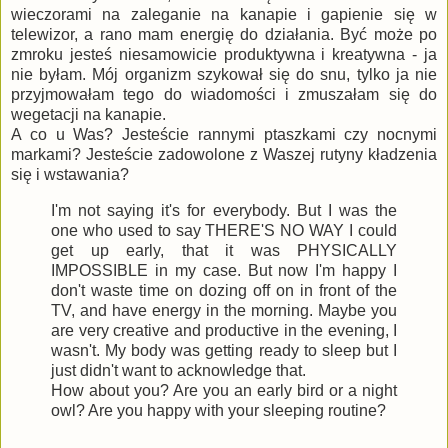
wieczorami na zaleganie na kanapie i gapienie się w
telewizor, a rano mam energię do działania. Być może po
zmroku jesteś niesamowicie produktywna i kreatywna - ja
nie byłam. Mój organizm szykował się do snu, tylko ja nie
przyjmowałam tego do wiadomości i zmuszałam się do
wegetacji na kanapie.
A co u Was? Jesteście rannymi ptaszkami czy nocnymi
markami? Jesteście zadowolone z Waszej rutyny kładzenia
się i wstawania?
I'm not saying it's for everybody. But I was the
one who used to say THERE'S NO WAY I could
get up early, that it was PHYSICALLY
IMPOSSIBLE in my case. But now I'm happy I
don't waste time on dozing off on in front of the
TV, and have energy in the morning. Maybe you
are very creative and productive in the evening, I
wasn't. My body was getting ready to sleep but I
just didn't want to acknowledge that.
How about you? Are you an early bird or a night
owl? Are you happy with your sleeping routine?