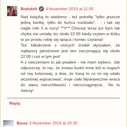
Brahdelt
4 November 2019 at 11:05
Nad książką to wiadomo - też potrafię "tylko jeszcze
jedną kartkę, tylko do końca rozdziału"... - i tak się
nagle robi 3 w nocy! *^V^* Chociaż teraz już bym tak
chyba nie umiała, bo około 22:00 kiedy czytam w łóżku
to po prostu robię się śpiąca i koniec czytania!
Też kilkakrotnie z różnych źródeł słyszałam, że
najlepszy jakościowo jest sen zaczynający się około
22:00 i coś w tym jest!
A z ćwiczeniami to jak pisałam - nie mam wyboru. Jak
odpuszczę, to raz, że znowu budzi mnie ból w nogach
od rwy kulszowej, a dwa, że tracę to co mi się udało
wcześniej wypracować, moje ciało błyskawicznie wraca
do stanu nieruchliwości i nierozciągnięcia... No to
ćwiczę!
Reply
Basia
3 November 2019 at 20:30