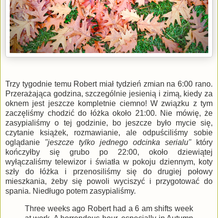
Trzy tygodnie temu Robert miał tydzień zmian na 6:00 rano.
Przerażająca godzina, szczególnie jesienią i zimą, kiedy za
oknem jest jeszcze kompletnie ciemno! W związku z tym
zaczęliśmy chodzić do łóżka około 21:00. Nie mówię, że
zasypialiśmy o tej godzinie, bo jeszcze było mycie się,
czytanie książek, rozmawianie, ale odpuściliśmy sobie
oglądanie
"jeszcze tylko jednego odcinka serialu"
który
kończyłby się grubo po 22:00, około dziewiątej
wyłączaliśmy telewizor i światła w pokoju dziennym, koty
szły do łóżka i przenosiliśmy się do drugiej połowy
mieszkania, żeby się powoli wyciszyć i przygotować do
spania. Niedługo potem zasypialiśmy.
Three weeks ago Robert had a 6 am shifts week