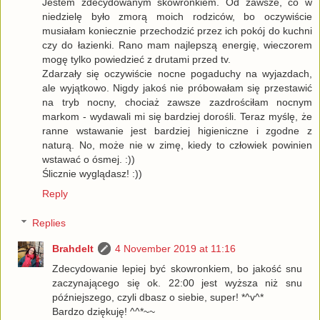
Jestem zdecydowanym skowronkiem. Od zawsze, co w
niedzielę było zmorą moich rodziców, bo oczywiście
musiałam koniecznie przechodzić przez ich pokój do kuchni
czy do łazienki. Rano mam najlepszą energię, wieczorem
mogę tylko powiedzieć z drutami przed tv.
Zdarzały się oczywiście nocne pogaduchy na wyjazdach,
ale wyjątkowo. Nigdy jakoś nie próbowałam się przestawić
na tryb nocny, chociaż zawsze zazdrościłam nocnym
markom - wydawali mi się bardziej dorośli. Teraz myślę, że
ranne wstawanie jest bardziej higieniczne i zgodne z
naturą. No, może nie w zimę, kiedy to człowiek powinien
wstawać o ósmej. :))
Ślicznie wyglądasz! :))
Reply
Replies
Brahdelt
4 November 2019 at 11:16
Zdecydowanie lepiej być skowronkiem, bo jakość snu
zaczynającego się ok. 22:00 jest wyższa niż snu
późniejszego, czyli dbasz o siebie, super! *^v^*
Bardzo dziękuję! ^^*~~