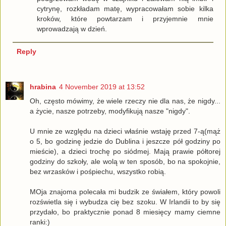
cytrynę, rozkładam matę, wypracowałam sobie kilka
kroków, które powtarzam i przyjemnie mnie
wprowadzają w dzień.
Reply
hrabina
4 November 2019 at 13:52
Oh, często mówimy, że wiele rzeczy nie dla nas, że nigdy...
a życie, nasze potrzeby, modyfikują nasze "nigdy".
U mnie ze względu na dzieci właśnie wstaję przed 7-ą(mąż
o 5, bo godzinę jedzie do Dublina i jeszcze pół godziny po
mieście), a dzieci trochę po siódmej. Mają prawie półtorej
godziny do szkoły, ale wolą w ten sposób, bo na spokojnie,
bez wrzasków i pośpiechu, wszystko robią.
MOja znajoma polecała mi budzik ze świałem, który powoli
rozświetla się i wybudza cię bez szoku. W Irlandii to by się
przydało, bo praktycznie ponad 8 miesięcy mamy ciemne
ranki:)