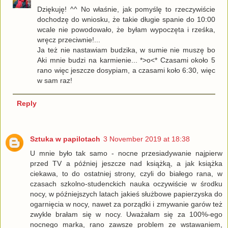
Dziękuję! ^^ No właśnie, jak pomyślę to rzeczywiście
dochodzę do wniosku, że takie długie spanie do 10:00
wcale nie powodowało, że byłam wypoczęta i rześka,
wręcz przeciwnie!...
Ja też nie nastawiam budzika, w sumie nie muszę bo
Aki mnie budzi na karmienie... *>o<* Czasami około 5
rano więc jeszcze dosypiam, a czasami koło 6:30, więc
w sam raz!
Reply
Sztuka w papilotach
3 November 2019 at 18:38
U mnie było tak samo - nocne przesiadywanie najpierw
przed TV a później jeszcze nad książką, a jak książka
ciekawa, to do ostatniej strony, czyli do białego rana, w
czasach szkolno-studenckich nauka oczywiście w środku
nocy, w późniejszych latach jakieś służbowe papierzyska do
ogarnięcia w nocy, nawet za porządki i zmywanie garów też
zwykle brałam się w nocy. Uważałam się za 100%-ego
nocnego marka, rano zawsze problem ze wstawaniem,