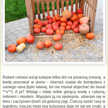
Robert celowo wziął kolejne kilka dni na poranną zmianę, a
kiedy pracował w domu - również siadał do komputera z
samego rana (było łatwiej, bo nie musiał dojechać do biura!
*^v^*). A ja? Wstaję i robię sobie gorącą wodę z cytryną,
imbirem i miodem. Wypijam ją na spokojnie, ubieram się w
dres i zaczynam dzień od godziny jogi. Ćwiczę sześć razy w
tygodniu, inaczej moja rwa kulszowa daje mi się we znaki, a