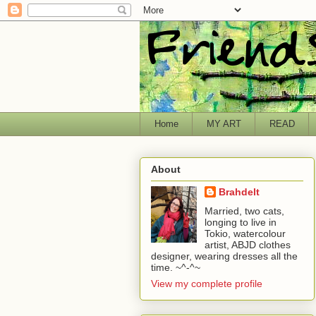
Home
MY ART
READ
About
Brahdelt
Married, two cats,
longing to live in
Tokio, watercolour
artist, ABJD clothes
designer, wearing dresses all the
time. ~^-^~
View my complete profile