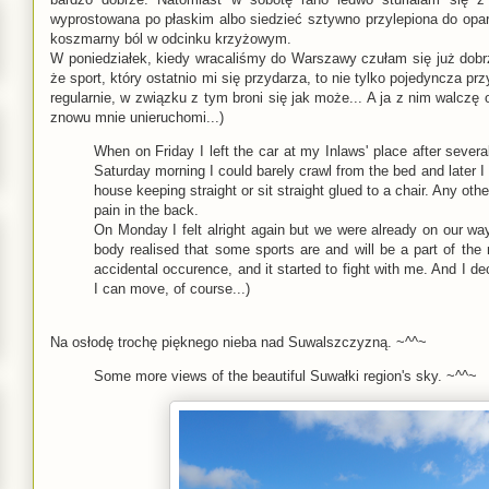
wyprostowana po płaskim albo siedzieć sztywno przylepiona do opar
koszmarny ból w odcinku krzyżowym.
W poniedziałek, kiedy wracaliśmy do Warszawy czułam się już dobrz
że sport, który ostatnio mi się przydarza, to nie tylko pojedyncza p
regularnie, w związku z tym broni się jak może... A ja z nim walczę
znowu mnie unieruchomi...)
When on Friday I left the car at my Inlaws' place after several 
Saturday morning I could barely crawl from the bed and later I
house keeping straight or sit straight glued to a chair. Any o
pain in the back.
On Monday I felt alright again but we were already on our w
body realised that some sports are and will be a part of the 
accidental occurence, and it started to fight with me. And I de
I can move, of course...)
Na osłodę trochę pięknego nieba nad Suwalszczyzną. ~^^~
Some more views of the beautiful Suwałki region's sky. ~^^~