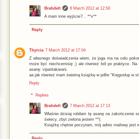
Brahdelt
8 March 2012 at 12:50
A mam inne wyjście?... *^v^*
Reply
Thyrcia
7 March 2012 at 17:04
Z własnego doświadczenia wiem, że joga ma na celu pokon
może być niechcemisię ;) ale również ból po praktyce. Na 
asanę: viparitakarani.
aa jak również mam świetną książkę w pdfie "Kręgosłup w str
Reply
Replies
Brahdelt
7 March 2012 at 17:13
Właśnie dzisiaj robiłam tę asanę na zakończenie se
świecy, zbyt zielona jestem ^^).
Książkę chętnie poczytam, mój adres mailowy jest w
Reply