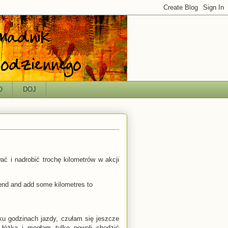
O
DOJ
ć i nadrobić trochę kilometrów w akcji
kend and add some kilometres to
u godzinach jazdy, czułam się jeszcze
 łóżka i mogłam tylko powoli chodzić