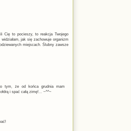
li Cię to pocieszy, to reakcja Twojego
, widziałam, jak się zachowuje organizm
spodziewanych miejscach. Ślubny zawsze
uż o tym, że od końca grudnia mam
ołdrą i spać całą zimę!... ~^^~
mać!