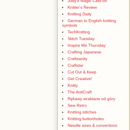
Judy's Magic Cast-on
Knitter's Review
Knitting Daily
German to English knitting
symbols
TechKnitting
Stitch Tuesday
Inspire Me Thursday
Crafting Japanese
Craftsanity
Craftster
Cut Out & Keep
Get Creative!
Knitty
The AntiCraft
Rękawy wrabiane od góry
Sew Retro
Knitting stitches
Knitting buttonholes
Needle sizes & convertions