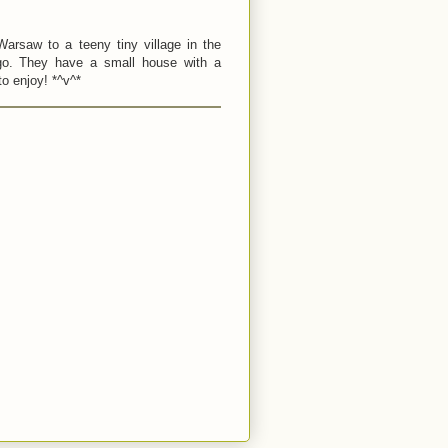
arsaw to a teeny tiny village in the
ago. They have a small house with a
o enjoy! *^v^*