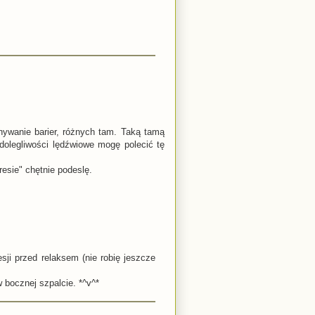
ywanie barier, różnych tam. Taką tamą
dolegliwości lędźwiowe mogę polecić tę
esie" chętnie podeslę.
sji przed relaksem (nie robię jeszcze
 bocznej szpalcie. *^v^*