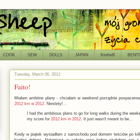
COOK
SEW
DOLLS
JAPAN
KintheB
BENT
Tuesday, March 06, 2012
Faito!
Miałam ambitne plany - chciałam w weekend porządnie pospacerowa
2012 km w 2012
. Niestety!...
I had the ambitious plans to go for long walks during the wee
my score for
2012 km in 2012
. It just wasn't meant to be...
Kiedy w piątek wysiadłam z samochodu pod domem teściów po kilk
bardzo dobrze. Natomiast w sobotę rano ledwo sturlałam się z