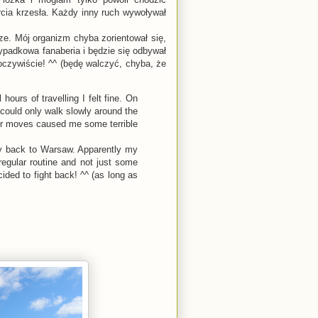
cia krzesła. Każdy inny ruch wywoływał
e. Mój organizm chyba zorientował się,
rzypadkowa fanaberia i będzie się odbywał
 oczywiście! ^^ (będę walczyć, chyba, że
hours of travelling I felt fine. On
 could only walk slowly around the
ther moves caused me some terrible
ay back to Warsaw. Apparently my
regular routine and not just some
cided to fight back! ^^ (as long as