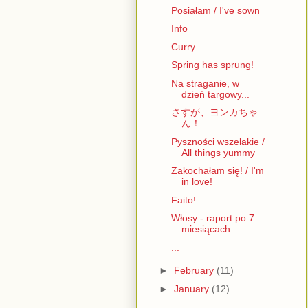
Posiałam / I've sown
Info
Curry
Spring has sprung!
Na straganie, w
dzień targowy...
さすが、ヨンカちゃ
ん！
Pyszności wszelakie /
All things yummy
Zakochałam się! / I'm
in love!
Faito!
Włosy - raport po 7
miesiącach
...
►
February
(11)
►
January
(12)