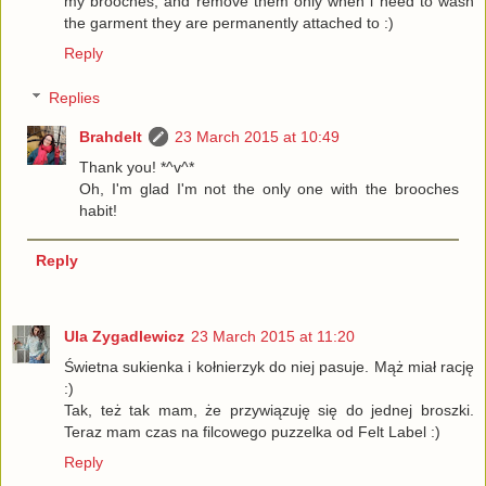
my brooches, and remove them only when i need to wash
the garment they are permanently attached to :)
Reply
Replies
Brahdelt
23 March 2015 at 10:49
Thank you! *^v^*
Oh, I'm glad I'm not the only one with the brooches
habit!
Reply
Ula Zygadlewicz
23 March 2015 at 11:20
Świetna sukienka i kołnierzyk do niej pasuje. Mąż miał rację
:)
Tak, też tak mam, że przywiązuję się do jednej broszki.
Teraz mam czas na filcowego puzzelka od Felt Label :)
Reply