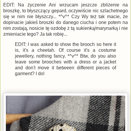
EDIT: Na życzenie Ani wrzucam jeszcze zbliżenie na
broszkę, to błyszczący gepard, oczywiście nic szlachetnego
się w nim nie błyszczy... *^v^* Czy Wy też tak macie, że
dopinacie jakieś broszki do danego ciucha i one potem na
nim zostają, nosicie tę ozdobę z tą sukienką/marynarką i nie
zmieniacie tego? Ja tak robię...
EDIT: I was asked to show the brooch so here it
is, it's a cheetah. Of course it's a costume
jewellery, nothing fancy. *^v^* Btw, do you also
leave some brooches with a dress or a jacket
and don't move it between different pieces of
garment? I do!