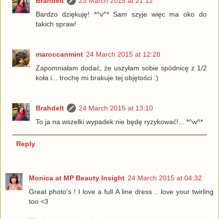
Brahdelt
23 March 2015 at 21:12
Bardzo dziękuję! *^v^* Sam szyje więc ma oko do
takich spraw!
maroccanmint
24 March 2015 at 12:28
Zapomniałam dodać, że uszyłam sobie spódnicę z 1/2
koła i... trochę mi brakuje tej objętości :)
Brahdelt
24 March 2015 at 13:10
To ja na wszelki wypadek nie będę ryzykować!... *^w^*
Reply
Monica at MP Beauty Insight
24 March 2015 at 04:32
Great photo's ! I love a full A line dress .. love your twirling
too <3