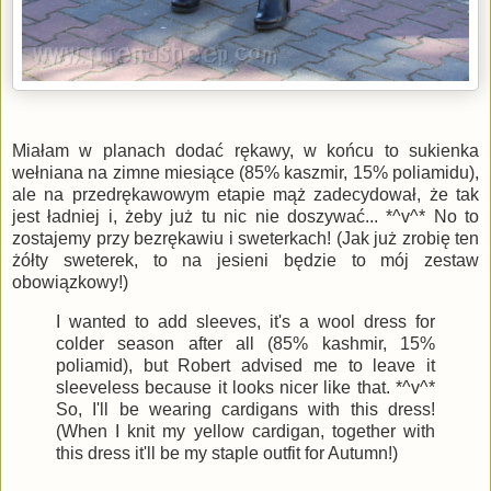
Miałam w planach dodać rękawy, w końcu to sukienka
wełniana na zimne miesiące (85% kaszmir, 15% poliamidu),
ale na przedrękawowym etapie mąż zadecydował, że tak
jest ładniej i, żeby już tu nic nie doszywać... *^v^* No to
zostajemy przy bezrękawiu i sweterkach! (Jak już zrobię ten
żółty sweterek, to na jesieni będzie to mój zestaw
obowiązkowy!)
I wanted to add sleeves, it's a wool dress for
colder season after all (85% kashmir, 15%
poliamid), but Robert advised me to leave it
sleeveless because it looks nicer like that. *^v^*
So, I'll be wearing cardigans with this dress!
(When I knit my yellow cardigan, together with
this dress it'll be my staple outfit for Autumn!)