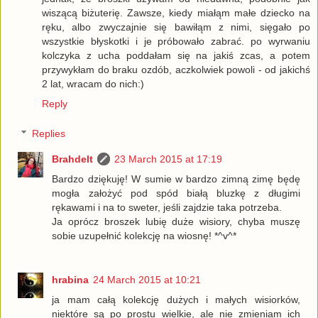
wiszącą biżuterię. Zawsze, kiedy miałąm małe dziecko na
ręku, albo zwyczajnie się bawiłąm z nimi, sięgało po
wszystkie błyskotki i je próbowało zabrać. po wyrwaniu
kolczyka z ucha poddałam się na jakiś zcas, a potem
przywykłam do braku ozdób, aczkolwiek powoli - od jakichś
2 lat, wracam do nich:)
Reply
Replies
Brahdelt
23 March 2015 at 17:19
Bardzo dziękuję! W sumie w bardzo zimną zimę będę
mogła założyć pod spód białą bluzkę z długimi
rękawami i na to sweter, jeśli zajdzie taka potrzeba.
Ja oprócz broszek lubię duże wisiory, chyba muszę
sobie uzupełnić kolekcję na wiosnę! *^v^*
hrabina
24 March 2015 at 10:21
ja mam całą kolekcję dużych i małych wisiorków,
niektóre są po prostu wielkie, ale nie zmieniam ich