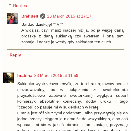
Replies
Brahdelt
23 March 2015 at 17:17
Bardzo dziękuję! *^V^*
A widzisz, czyli masz inaczej niż ja, bo ja wiążę daną
broszkę z daną sukienką czy swetrem, i ona tam
zostaje, i noszę ją wtedy gdy zakładam ten ciuch.
Reply
hrabina
23 March 2015 at 11:59
Sukienka wystrzałowa i myślę, że ten brak rękawów będzie
niezauważalny, bo w połączeniu ze sweterkiem(a
przyszłościowo zapewne sweterkami) wygląda super!
kołnierzyk absolutnie konieczny, dodał uroku i tego
"czegoś" co pasuje mi w sukienkach w kratę.
u mnie jest różnie z tymi dodatkami: albo przywiązuję się do
jednej rzeczy i ciągam ją niemalże do wszystkiego, albo coś
wpasuej mi się w jakieś ubranie i tam zostaje; przyznaję
jednak, że broszki używam od niedawna, podobnie jak