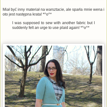
Miał być inny materiał na warsztacie, ale sparła mnie wena i
oto jest następna krata! *^o^*
I was supposed to sew with another fabric but I
suddenly felt an urge to use plaid again! *^o^*