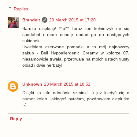
Replies
Brahdelt
23 March 2015 at 17:20
Bardzo dziękuję! *^o^* Teraz ten kołnierzyk mi się
spodobał i mam ochotę dodać go do następnych
sukienek...
Uwielbiam czerwone pomadki a to mój najnowszy
zakup - Bell Hypoallergenic Creamy w kolorze 07,
niesamowicie trwała, przetrwała na moich ustach tłusty
obiad i dwie herbaty!
Unknown
23 March 2015 at 18:52
Dzięki za info odnośnie szminki :-) już kiedyś cię o
numer koloru jakiegoś pytałam, pozdrawiam cieplutko
:-)
Reply