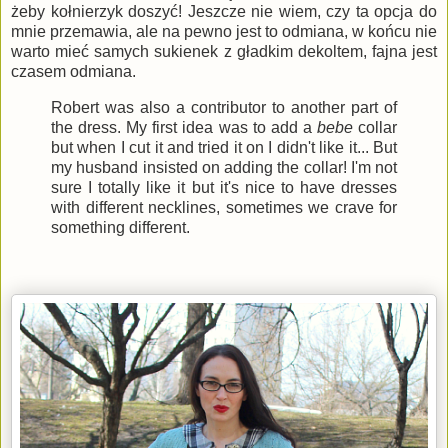
żeby kołnierzyk doszyć! Jeszcze nie wiem, czy ta opcja do
mnie przemawia, ale na pewno jest to odmiana, w końcu nie
warto mieć samych sukienek z gładkim dekoltem, fajna jest
czasem odmiana.
Robert was also a contributor to another part of
the dress. My first idea was to add a
bebe
collar
but when I cut it and tried it on I didn't like it... But
my husband insisted on adding the collar! I'm not
sure I totally like it but it's nice to have dresses
with different necklines, sometimes we crave for
something different.