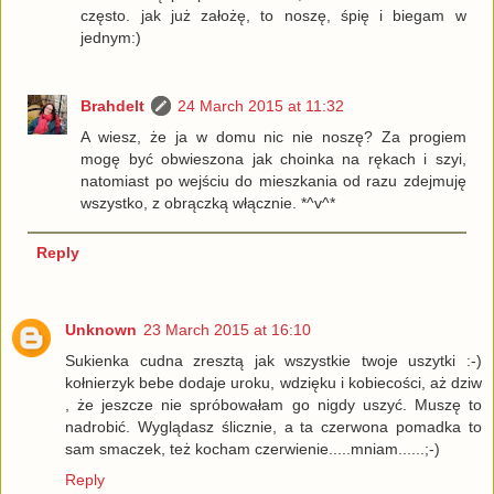
często. jak już założę, to noszę, śpię i biegam w
jednym:)
Brahdelt
24 March 2015 at 11:32
A wiesz, że ja w domu nic nie noszę? Za progiem
mogę być obwieszona jak choinka na rękach i szyi,
natomiast po wejściu do mieszkania od razu zdejmuję
wszystko, z obrączką włącznie. *^v^*
Reply
Unknown
23 March 2015 at 16:10
Sukienka cudna zresztą jak wszystkie twoje uszytki :-)
kołnierzyk bebe dodaje uroku, wdzięku i kobiecości, aż dziw
, że jeszcze nie spróbowałam go nigdy uszyć. Muszę to
nadrobić. Wyglądasz ślicznie, a ta czerwona pomadka to
sam smaczek, też kocham czerwienie.....mniam......;-)
Reply