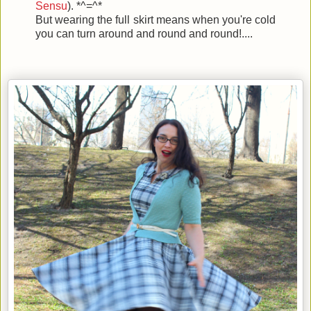
Sensu
). *^=^*
But wearing the full skirt means when you're cold
you can turn around and round and round!....