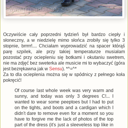
Oczywiście cały poprzedni tydzień był bardzo ciepły i
słoneczny, a w niedzielę mimo słońca zrobiły się tylko 3
stopnie, brrrrr!.... Chciałam wyprowadzić na spacer którąś
parę szpilek, ale przy takiej temperaturze musiałam
pozostać przy ociepleniu się botkami i okutaniu swetrem,
nie ma zdjęć bez sweterka ale musicie mi to wybaczyć (góra
jest bezrękawna jak w
Sensu
). *^=^*
Za to dla ocieplenia można się w spódnicy z pełnego koła
pokręcić!
Of course last whole week was very warm and
sunny, and today was only 3 degrees C!... I
wanted to wear some peeptoes but I had to put
on the tights, and boots and a cardigan which I
didn't dare to remove even for a moment so you
have to forgive me the lack of photos of the top
part of the dress (it's just a sleeveless top like in