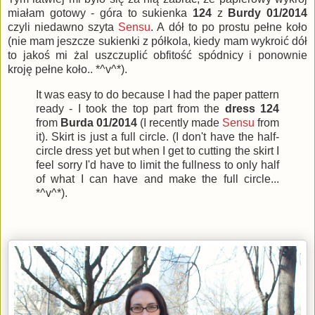
miałam gotowy - góra to sukienka
124
z
Burdy 01/2014
czyli niedawno szyta
Sensu
. A dół to po prostu pełne koło
(nie mam jeszcze sukienki z półkola, kiedy mam wykroić dół
to jakoś mi żal uszczuplić obfitość spódnicy i ponownie
kroję pełne koło.. *^v^*).
It was easy to do because I had the paper pattern
ready - I took the top part from the
dress 124
from
Burda 01/2014
(I recently made
Sensu
from
it). Skirt is just a full circle. (I don't have the half-
circle dress yet but when I get to cutting the skirt I
feel sorry I'd have to limit the fullness to only half
of what I can have and make the full circle...
*^v^*).