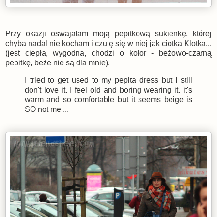
Przy okazji oswajałam moją pepitkową sukienkę, której
chyba nadal nie kocham i czuję się w niej jak ciotka Klotka...
(jest ciepła, wygodna, chodzi o kolor - beżowo-czarną
pepitkę, beże nie są dla mnie).
I tried to get used to my pepita dress but I still
don't love it, I feel old and boring wearing it, it's
warm and so comfortable but it seems beige is
SO not me!...