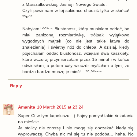
z Marszałkowskiej, Jasnej i Nowego Światu.
Czyli powinnam w tej sukience chodzić tylko w słońcu!
*^o^*
Nabyłam! ^^*~~ Biustonosz, który musiałam oddać, bo
miał zaniżoną rozmiarówkę, trójpak wyjątkowo
wygodnych majtek (co nie jest takie łatwe do
znalezienia) i świetny nóż do chleba. A dzisiaj, kiedy
pojechałam oddać biustonosz, wzięłam dwa kaszkiety,
które wczoraj przymierzałam przez 15 minut i w końcu
odwiesiłam, a potem cały wieczór myślałam o tym, że
bardzo bardzo muszę je mieć!... *^-^*~~~
Reply
Amanita
10 March 2015 at 23:24
Super Ci w tym kapeluszu. :) Fajny pomysł takie śniadania
na mieście.
Ja stolicy nie znoszę i nie mogę się doczekać kiedy się
wyprowadzę. Chyba nic mi się tu nie podoba... haha. No