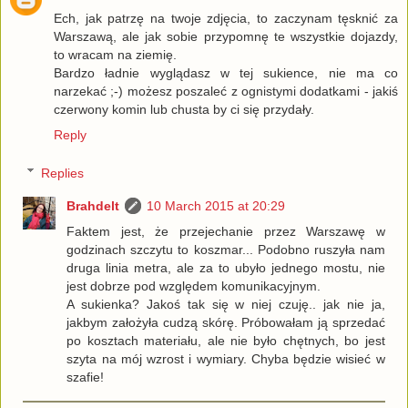
Ech, jak patrzę na twoje zdjęcia, to zaczynam tęsknić za
Warszawą, ale jak sobie przypomnę te wszystkie dojazdy,
to wracam na ziemię.
Bardzo ładnie wyglądasz w tej sukience, nie ma co
narzekać ;-) możesz poszaleć z ognistymi dodatkami - jakiś
czerwony komin lub chusta by ci się przydały.
Reply
Replies
Brahdelt
10 March 2015 at 20:29
Faktem jest, że przejechanie przez Warszawę w
godzinach szczytu to koszmar... Podobno ruszyła nam
druga linia metra, ale za to ubyło jednego mostu, nie
jest dobrze pod względem komunikacyjnym.
A sukienka? Jakoś tak się w niej czuję.. jak nie ja,
jakbym założyła cudzą skórę. Próbowałam ją sprzedać
po kosztach materiału, ale nie było chętnych, bo jest
szyta na mój wzrost i wymiary. Chyba będzie wisieć w
szafie!