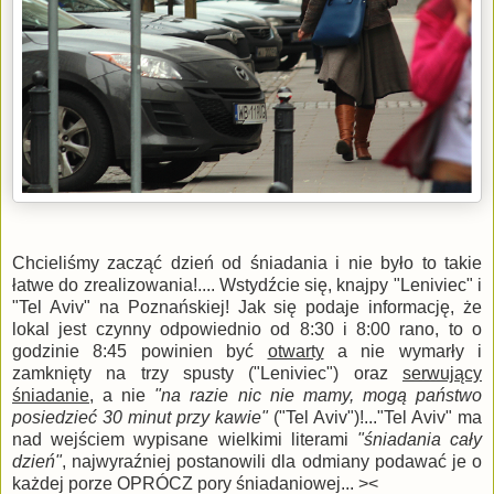
Chcieliśmy zacząć dzień od śniadania i nie było to takie
łatwe do zrealizowania!.... Wstydźcie się, knajpy "Leniviec" i
"Tel Aviv" na Poznańskiej! Jak się podaje informację, że
lokal jest czynny odpowiednio od 8:30 i 8:00 rano, to o
godzinie 8:45 powinien być
otwarty
a nie wymarły i
zamknięty na trzy spusty ("Leniviec") oraz
serwujący
śniadanie
, a nie
"na razie nic nie mamy, mogą państwo
posiedzieć 30 minut przy kawie"
("Tel Aviv")!..."Tel Aviv" ma
nad wejściem wypisane wielkimi literami
"śniadania cały
dzień"
, najwyraźniej postanowili dla odmiany podawać je o
każdej porze OPRÓCZ pory śniadaniowej... ><