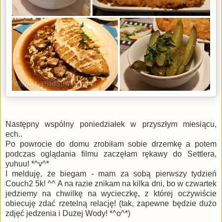
Następny wspólny poniedziałek w przyszłym miesiącu,
ech..
Po powrocie do domu zrobiłam sobie drzemkę a potem
podczas oglądania filmu zaczęłam rękawy do Settlera,
yuhuu! *^v^*
I melduję, że biegam - mam za sobą pierwszy tydzień
Couch2 5k! ^^ A na razie znikam na kilka dni, bo w czwartek
jedziemy na chwilkę na wycieczkę, z której oczywiście
obiecuję zdać rzetelną relację! (tak, zapewne będzie dużo
zdjęć jedzenia i Dużej Wody! *^o^*)