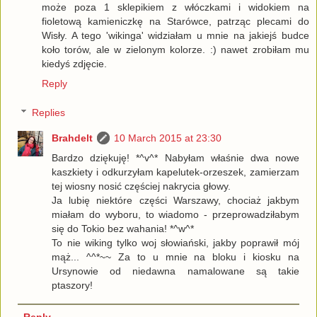
może poza 1 sklepikiem z włóczkami i widokiem na
fioletową kamieniczkę na Starówce, patrząc plecami do
Wisły. A tego 'wikinga' widziałam u mnie na jakiejś budce
koło torów, ale w zielonym kolorze. :) nawet zrobiłam mu
kiedyś zdjęcie.
Reply
Replies
Brahdelt
10 March 2015 at 23:30
Bardzo dziękuję! *^v^* Nabyłam właśnie dwa nowe
kaszkiety i odkurzyłam kapelutek-orzeszek, zamierzam
tej wiosny nosić częściej nakrycia głowy.
Ja lubię niektóre części Warszawy, chociaż jakbym
miałam do wyboru, to wiadomo - przeprowadziłabym
się do Tokio bez wahania! *^w^*
To nie wiking tylko woj słowiański, jakby poprawił mój
mąż... ^^*~~ Za to u mnie na bloku i kiosku na
Ursynowie od niedawna namalowane są takie
ptaszory!