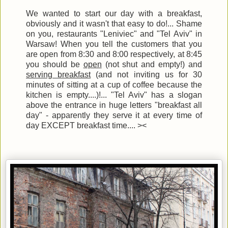
We wanted to start our day with a breakfast,
obviously and it wasn't that easy to do!... Shame
on you, restaurants "Leniviec" and "Tel Aviv" in
Warsaw! When you tell the customers that you
are open from 8:30 and 8:00 respectively, at 8:45
you should be
open
(not shut and empty!) and
serving breakfast
(and not inviting us for 30
minutes of sitting at a cup of coffee because the
kitchen is empty....)!... "Tel Aviv" has a slogan
above the entrance in huge letters "breakfast all
day" - apparently they serve it at every time of
day EXCEPT breakfast time.... ><