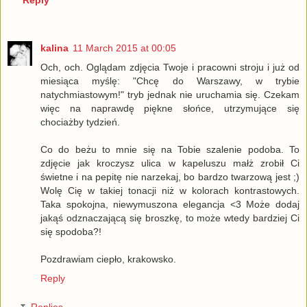
Reply
kalina
11 March 2015 at 00:05
Och, och. Oglądam zdjęcia Twoje i pracowni stroju i już od
miesiąca myślę: "Chcę do Warszawy, w trybie
natychmiastowym!" tryb jednak nie uruchamia się. Czekam
więc na naprawdę piękne słońce, utrzymujące się
chociażby tydzień.
Co do beżu to mnie się na Tobie szalenie podoba. To
zdjęcie jak kroczysz ulica w kapeluszu małż zrobił Ci
świetne i na pepitę nie narzekaj, bo bardzo twarzową jest ;)
Wolę Cię w takiej tonacji niż w kolorach kontrastowych.
Taka spokojna, niewymuszona elegancja <3 Może dodaj
jakąś odznaczającą się broszkę, to może wtedy bardziej Ci
się spodoba?!
Pozdrawiam ciepło, krakowsko.
Reply
Replies