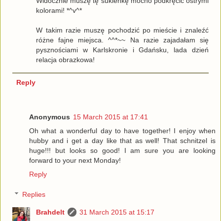
Widocznie muszę tę sukienkę mocno podkręcić ostrymi
kolorami! *^v^*
W takim razie muszę pochodzić po mieście i znaleźć
różne fajne miejsca. ^^*~~ Na razie zajadałam się
pysznościami w Karlskronie i Gdańsku, lada dzień
relacja obrazkowa!
Reply
Anonymous
15 March 2015 at 17:41
Oh what a wonderful day to have together! I enjoy when
hubby and i get a day like that as well! That schnitzel is
huge!!! but looks so good! I am sure you are looking
forward to your next Monday!
Reply
Replies
Brahdelt
31 March 2015 at 15:17