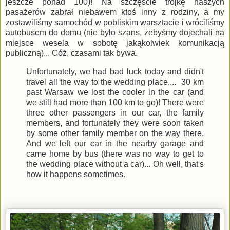
jeszcze ponad 100)! Na szczęście trójkę naszych
pasażerów zabrał niebawem ktoś inny z rodziny, a my
zostawiliśmy samochód w pobliskim warsztacie i wróciliśmy
autobusem do domu (nie było szans, żebyśmy dojechali na
miejsce wesela w sobotę jakąkolwiek komunikacją
publiczną)... Cóż, czasami tak bywa.
Unfortunately, we had bad luck today and didn't
travel all the way to the wedding place.... 30 km
past Warsaw we lost the cooler in the car (and
we still had more than 100 km to go)! There were
three other passengers in our car, the family
members, and fortunately they were soon taken
by some other family member on the way there.
And we left our car in the nearby garage and
came home by bus (there was no way to get to
the wedding place without a car)... Oh well, that's
how it happens sometimes.