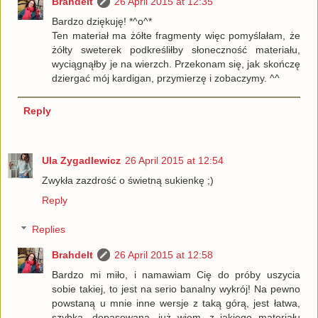
Brahdelt
26 April 2015 at 12:35
Bardzo dziękuję! *^o^*
Ten materiał ma żółte fragmenty więc pomyślałam, że
żółty sweterek podkreśliłby słoneczność materiału,
wyciągnąłby je na wierzch. Przekonam się, jak skończę
dziergać mój kardigan, przymierzę i zobaczymy. ^^
Reply
Ula Zygadlewicz
26 April 2015 at 12:54
Zwykła zazdrość o świetną sukienkę ;)
Reply
Replies
Brahdelt
26 April 2015 at 12:58
Bardzo mi miło, i namawiam Cię do próby uszycia
sobie takiej, to jest na serio banalny wykrój! Na pewno
powstaną u mnie inne wersje z taką górą, jest łatwa,
szybka, dopasowana, już wiem, z jakiego materiału