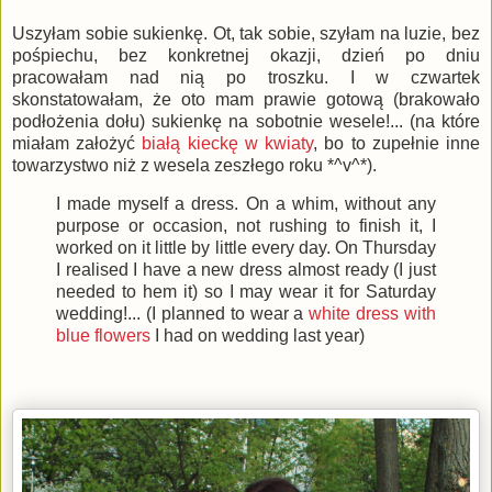
Uszyłam sobie sukienkę. Ot, tak sobie, szyłam na luzie, bez
pośpiechu, bez konkretnej okazji, dzień po dniu
pracowałam nad nią po troszku. I w czwartek
skonstatowałam, że oto mam prawie gotową (brakowało
podłożenia dołu) sukienkę na sobotnie wesele!... (na które
miałam założyć
białą kieckę w kwiaty
, bo to zupełnie inne
towarzystwo niż z wesela zeszłego roku *^v^*).
I made myself a dress. On a whim, without any
purpose or occasion, not rushing to finish it, I
worked on it little by little every day. On Thursday
I realised I have a new dress almost ready (I just
needed to hem it) so I may wear it for Saturday
wedding!... (I planned to wear a
white dress with
blue flowers
I had on wedding last year)