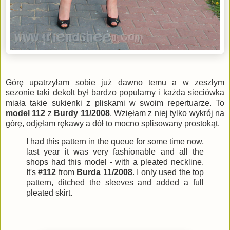
Górę upatrzyłam sobie już dawno temu a w zeszłym
sezonie taki dekolt był bardzo popularny i każda sieciówka
miała takie sukienki z pliskami w swoim repertuarze. To
model 112
z
Burdy 11/2008
. Wzięłam z niej tylko wykrój na
górę, odjęłam rękawy a dół to mocno splisowany prostokąt.
I had this pattern in the queue for some time now,
last year it was very fashionable and all the
shops had this model - with a pleated neckline.
It's
#112
from
Burda 11/2008
. I only used the top
pattern, ditched the sleeves and added a full
pleated skirt.