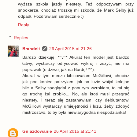
wyższa szkoła jazdy niestety. Też odpoczywam przy
snookerze, chociaż troszkę mi szkoda, że Mark Selby już
odpadł. Pozdrawiam serdecznie :)
Reply
Replies
Brahdelt
26 April 2015 at 21:26
Bardzo dziękuję! *^v^* Akurat ten model jest bardzo
łatwy, wystarczy odrysować wykrój i zszyć, nie ma
poprawek (o dziwo, jak na Burdę! ^^).
Akurat w tym meczu kibicowałam McGillowi, chociaż
jak pod koniec patrzyłam, jak na luzie wbijał kolejne
bile a Selby spoglądał z ponurym wzrokiem, to mi się
go trochę żal zrobiło... No, ale ktoś musi przegrać
niestety. I teraz się zastanawiam, czy debiutantowi
McGillowi wystarczy umiejętności i luzu, żeby zdobyć
mistrzostwo, to by była niewiarygodna niespodzianka!
Gniazdowanie
26 April 2015 at 21:41