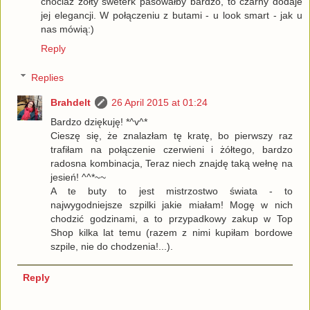
chociaż żółty sweterk pasowałby bardzo, to czarny dodaje
jej elegancji. W połączeniu z butami - u look smart - jak u
nas mówią:)
Reply
Replies
Brahdelt
26 April 2015 at 01:24
Bardzo dziękuję! *^v^*
Cieszę się, że znalazłam tę kratę, bo pierwszy raz
trafiłam na połączenie czerwieni i żółtego, bardzo
radosna kombinacja, Teraz niech znajdę taką wełnę na
jesień! ^^*~~
A te buty to jest mistrzostwo świata - to
najwygodniejsze szpilki jakie miałam! Mogę w nich
chodzić godzinami, a to przypadkowy zakup w Top
Shop kilka lat temu (razem z nimi kupiłam bordowe
szpile, nie do chodzenia!...).
Reply