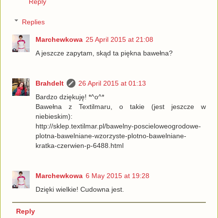
Reply
Replies
Marchewkowa
25 April 2015 at 21:08
A jeszcze zapytam, skąd ta piękna bawełna?
Brahdelt
26 April 2015 at 01:13
Bardzo dziękuję! *^o^*
Bawełna z Textilmaru, o takie (jest jeszcze w
niebieskim):
http://sklep.textilmar.pl/bawelny-poscieloweogrodowe-
plotna-bawelniane-wzorzyste-plotno-bawelniane-
kratka-czerwien-p-6488.html
Marchewkowa
6 May 2015 at 19:28
Dzięki wielkie! Cudowna jest.
Reply