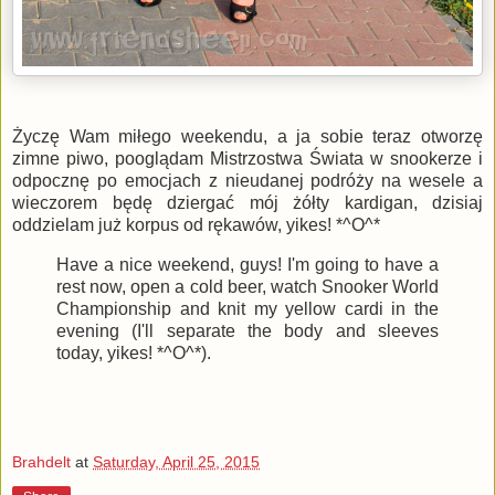
Życzę Wam miłego weekendu, a ja sobie teraz otworzę
zimne piwo, pooglądam Mistrzostwa Świata w snookerze i
odpocznę po emocjach z nieudanej podróży na wesele a
wieczorem będę dziergać mój żółty kardigan, dzisiaj
oddzielam już korpus od rękawów, yikes! *^O^*
Have a nice weekend, guys! I'm going to have a
rest now, open a cold beer, watch Snooker World
Championship and knit my yellow cardi in the
evening (I'll separate the body and sleeves
today, yikes! *^O^*).
Brahdelt
at
Saturday, April 25, 2015