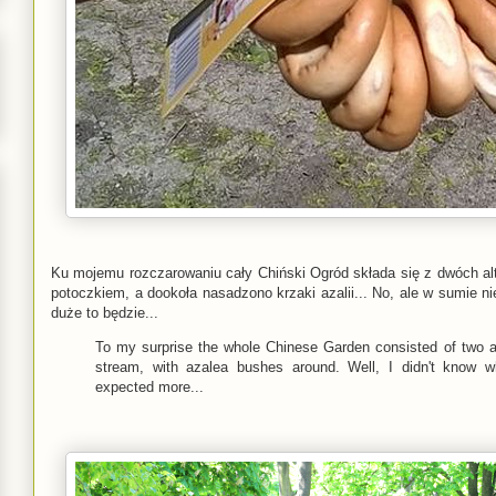
Ku mojemu rozczarowaniu cały Chiński Ogród składa się z dwóch a
potoczkiem, a dookoła nasadzono krzaki azalii... No, ale w sumie n
duże to będzie...
To my surprise the whole Chinese Garden consisted of two a
stream, with azalea bushes around. Well, I didn't know w
expected more...