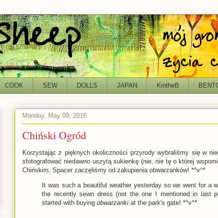
COOK
SEW
DOLLS
JAPAN
KintheB
BENT
Monday, May 09, 2016
Chiński Ogród
Korzystając z pięknych okoliczności przyrody wybraliśmy się w ni
sfotografować niedawno uszytą sukienkę (nie, nie tę o której wspo
Chińskim. Spacer zaczęliśmy od zakupienia obwarzanków! *^v^*
It was such a beautiful weather yesterday so we went for a wa
the recently sewn dress (not the one I mentioned in last 
started with buying
obwarzanki
at the park's gate! *^v^*