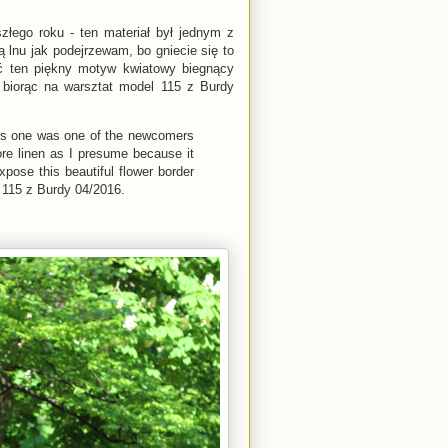
łego roku - ten materiał był jednym z
lnu jak podejrzewam, bo gniecie się to
ać ten piękny motyw kwiatowy biegnący
, biorąc na warsztat model 115 z Burdy
his one was one of the newcomers
more linen as I presume because it
expose this beautiful flower border
 115 z Burdy 04/2016.