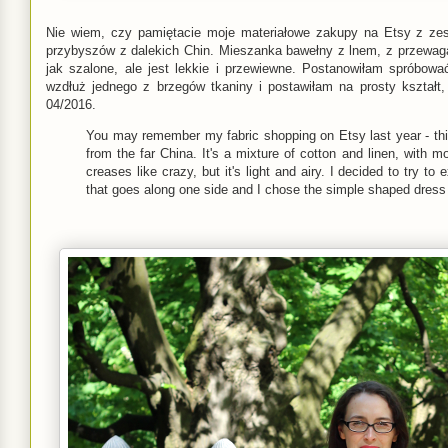
Nie wiem, czy pamiętacie moje materiałowe zakupy na Etsy z zesz
przybyszów z dalekich Chin. Mieszanka bawełny z lnem, z przewagą 
jak szalone, ale jest lekkie i przewiewne. Postanowiłam spróbow
wzdłuż jednego z brzegów tkaniny i postawiłam na prosty kształt
04/2016.
You may remember my fabric shopping on Etsy last year - t
from the far China. It's a mixture of cotton and linen, with 
creases like crazy, but it's light and airy. I decided to try to 
that goes along one side and I chose the simple shaped dress