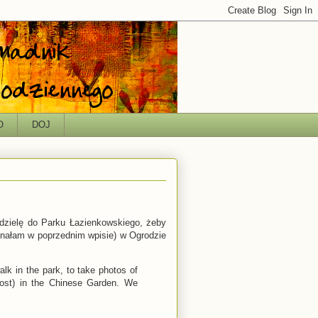
O
DOJ
edzielę do Parku Łazienkowskiego, żeby
minałam w poprzednim wpisie) w Ogrodzie
lk in the park, to take photos of
post) in the Chinese Garden. We