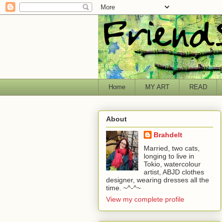
Home
MY ART
READ
About
Brahdelt
Married, two cats,
longing to live in
Tokio, watercolour
artist, ABJD clothes
designer, wearing dresses all the
time. ~^-^~
View my complete profile