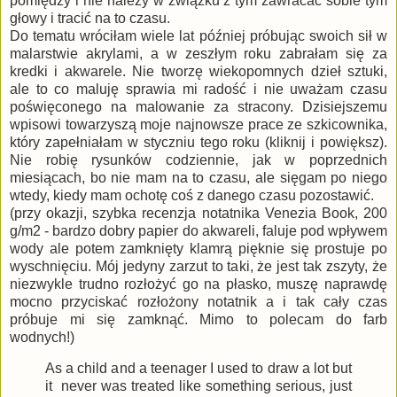
pomiędzy i nie należy w związku z tym zawracać sobie tym
głowy i tracić na to czasu.
Do tematu wróciłam wiele lat później próbując swoich sił w
malarstwie akrylami, a w zeszłym roku zabrałam się za
kredki i akwarele. Nie tworzę wiekopomnych dzieł sztuki,
ale to co maluję sprawia mi radość i nie uważam czasu
poświęconego na malowanie za stracony. Dzisiejszemu
wpisowi towarzyszą moje najnowsze prace ze szkicownika,
który zapełniałam w styczniu tego roku (kliknij i powiększ).
Nie robię rysunków codziennie, jak w poprzednich
miesiącach, bo nie mam na to czasu, ale sięgam po niego
wtedy, kiedy mam ochotę coś z danego czasu pozostawić.
(przy okazji, szybka recenzja notatnika Venezia Book, 200
g/m2 - bardzo dobry papier do akwareli, faluje pod wpływem
wody ale potem zamknięty klamrą pięknie się prostuje po
wyschnięciu. Mój jedyny zarzut to taki, że jest tak zszyty, że
niezwykle trudno rozłożyć go na płasko, muszę naprawdę
mocno przyciskać rozłożony notatnik a i tak cały czas
próbuje mi się zamknąć. Mimo to polecam do farb
wodnych!)
As a child and a teenager I used to draw a lot but
it never was treated like something serious, just