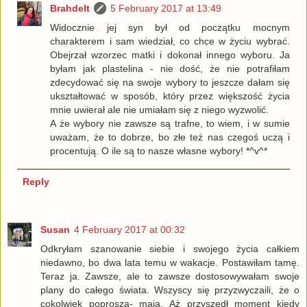
Brahdelt
5 February 2017 at 13:49
Widocznie jej syn był od początku mocnym
charakterem i sam wiedział, co chce w życiu wybrać.
Obejrzał wzorzec matki i dokonał innego wyboru. Ja
byłam jak plastelina - nie dość, że nie potrafiłam
zdecydować się na swoje wybory to jeszcze dałam się
ukształtować w sposób, który przez większość życia
mnie uwierał ale nie umiałam się z niego wyzwolić.
A że wybory nie zawsze są trafne, to wiem, i w sumie
uważam, że to dobrze, bo złe też nas czegoś uczą i
procentują. O ile są to nasze własne wybory! *^v^*
Reply
Susan
4 February 2017 at 00:32
Odkryłam szanowanie siebie i swojego życia całkiem
niedawno, bo dwa lata temu w wakacje. Postawiłam tamę.
Teraz ja. Zawsze, ale to zawsze dostosowywałam swoje
plany do całego świata. Wszyscy się przyzwyczaili, że o
cokolwiek poproszą- mają. Aż przyszedł moment kiedy