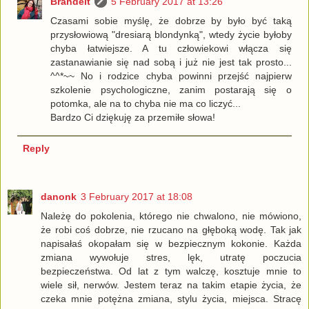
Brahdelt
5 February 2017 at 13:26
Czasami sobie myślę, że dobrze by było być taką
przysłowiową "dresiarą blondynką", wtedy życie byłoby
chyba łatwiejsze. A tu człowiekowi włącza się
zastanawianie się nad sobą i już nie jest tak prosto...
^^*~~ No i rodzice chyba powinni przejść najpierw
szkolenie psychologiczne, zanim postarają się o
potomka, ale na to chyba nie ma co liczyć...
Bardzo Ci dziękuję za przemiłe słowa!
Reply
danonk
3 February 2017 at 18:08
Należę do pokolenia, którego nie chwalono, nie mówiono,
że robi coś dobrze, nie rzucano na głęboką wodę. Tak jak
napisałaś okopałam się w bezpiecznym kokonie. Każda
zmiana wywołuje stres, lęk, utratę poczucia
bezpieczeństwa. Od lat z tym walczę, kosztuje mnie to
wiele sił, nerwów. Jestem teraz na takim etapie życia, że
czeka mnie potężna zmiana, stylu życia, miejsca. Stracę