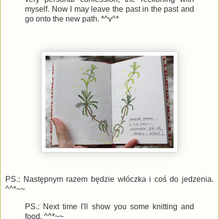
myself. Now I may leave the past in the past and
go onto the new path. *^v^*
PS.: Następnym razem będzie włóczka i coś do jedzenia.
^^*~~
PS.: Next time I'll show you some knitting and
food. ^^*~~