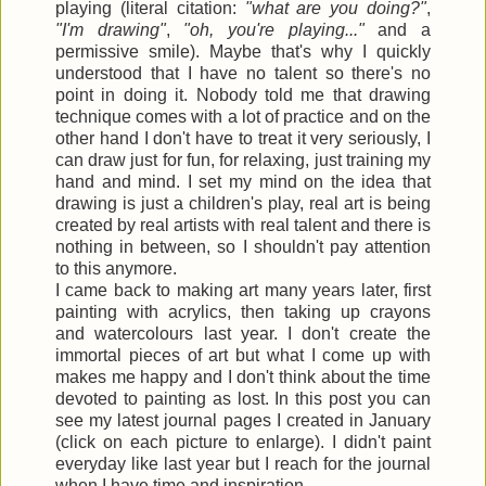
playing (literal citation:
"what are you doing?"
,
"I'm drawing"
,
"oh, you're playing..."
and a
permissive smile). Maybe that's why I quickly
understood that I have no talent so there's no
point in doing it. Nobody told me that drawing
technique comes with a lot of practice and on the
other hand I don't have to treat it very seriously, I
can draw just for fun, for relaxing, just training my
hand and mind. I set my mind on the idea that
drawing is just a children's play, real art is being
created by real artists with real talent and there is
nothing in between, so I shouldn't pay attention
to this anymore.
I came back to making art many years later, first
painting with acrylics, then taking up crayons
and watercolours last year. I don't create the
immortal pieces of art but what I come up with
makes me happy and I don't think about the time
devoted to painting as lost. In this post you can
see my latest journal pages I created in January
(click on each picture to enlarge). I didn't paint
everyday like last year but I reach for the journal
when I have time and inspiration.