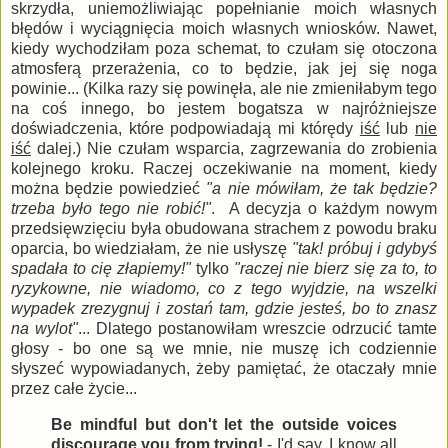
skrzydła, uniemożliwiając popełnianie moich własnych
błędów i wyciągnięcia moich własnych wniosków. Nawet,
kiedy wychodziłam poza schemat, to czułam się otoczona
atmosferą przerażenia, co to będzie, jak jej się noga
powinie... (Kilka razy się powinęła, ale nie zmieniłabym tego
na coś innego, bo jestem bogatsza w najróżniejsze
doświadczenia, które podpowiadają mi którędy
iść
lub
nie
iść
dalej.) Nie czułam wsparcia, zagrzewania do zrobienia
kolejnego kroku. Raczej oczekiwanie na moment, kiedy
można będzie powiedzieć
"a nie mówiłam, że tak będzie?
trzeba było tego nie robić!"
. A decyzja o każdym nowym
przedsięwzięciu była obudowana strachem z powodu braku
oparcia, bo wiedziałam, że nie usłyszę
"tak! próbuj i gdybyś
spadała to cię złapiemy!"
tylko
"raczej nie bierz się za to, to
ryzykowne, nie wiadomo, co z tego wyjdzie, na wszelki
wypadek zrezygnuj i zostań tam, gdzie jesteś, bo to znasz
na wylot"
... Dlatego postanowiłam wreszcie odrzucić tamte
głosy - bo one są we mnie, nie muszę ich codziennie
słyszeć wypowiadanych, żeby pamiętać, że otaczały mnie
przez całe życie...
Be mindful but don't let the outside voices
discourage you from trying!
- I'd say. I know all