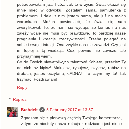
potrzebowałam ja... I cóż. Jak to w życiu. Świat okazał się
mnie mieć w odwłoku. Zostałam sama, samiuteńka z
problemem. I dalej z nim jestem sama, ale już na moich
warunkach. Można powiedzieć, że świat się sam
zweryfikował. To, że nam się wydaje, że komuś na nas
zależy wcale nie musi być prawdziwe. To bardziej nasze
pragnienia i kreacje rzeczywistości. Trzeba polegać na
sobie i swojej intuicji. Ona zwykle nas nie zawodzi. Czy jest
mi lepiej z tą wiedzą... Cóż, pewnie nie zawsze, ale
przynajmniej wiem.
Co do Twoich niewątpliwych talentów! Kobieto, przecież Ty
od nich aż kipisz! Malujesz, rysujesz, szyjesz, robisz na
drutach, jesteś oczytana, ŁADNA! I o czym my tu! Tak
trzymać! Pozdrawiam!
Reply
Replies
Brahdelt
5 February 2017 at 13:57
Zgadzam się z pierwszą częścią Twojego komentarza,
z tym, że niestety nasza relacja z rodzicami jest nieco