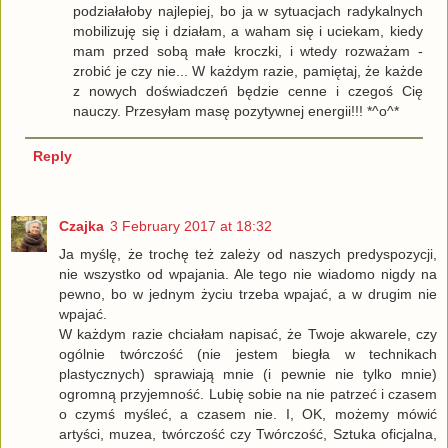
podziałałoby najlepiej, bo ja w sytuacjach radykalnych
mobilizuję się i działam, a waham się i uciekam, kiedy
mam przed sobą małe kroczki, i wtedy rozważam -
zrobić je czy nie... W każdym razie, pamiętaj, że każde
z nowych doświadczeń będzie cenne i czegoś Cię
nauczy. Przesyłam masę pozytywnej energii!!! *^o^*
Reply
Czajka
3 February 2017 at 18:32
Ja myślę, że trochę też zależy od naszych predyspozycji,
nie wszystko od wpajania. Ale tego nie wiadomo nigdy na
pewno, bo w jednym życiu trzeba wpajać, a w drugim nie
wpajać.
W każdym razie chciałam napisać, że Twoje akwarele, czy
ogólnie twórczość (nie jestem biegła w technikach
plastycznych) sprawiają mnie (i pewnie nie tylko mnie)
ogromną przyjemność. Lubię sobie na nie patrzeć i czasem
o czymś myśleć, a czasem nie. I, OK, możemy mówić
artyści, muzea, twórczość czy Twórczość, Sztuka oficjalna,