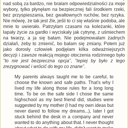
nad sobą za bardzo, nie brałam odpowiedzialności za moje
wybory, tylko płynęłam na bezpiecznej fali środkiem rzeki,
bez przyspieszania, bez gwałtownych ruchów, bez ryzyka.
Nie mówię, że tak jest źle, jeśli to ci się właśnie podoba, ale
mnie to uwierało. Patrzyłam czasami na koleżanki, które
łapały życie za gardło i wyciskały jak cytrynę, z uśmiechem
na twarzy, a ja się bałam. Nie podejmowałam żadnych
działań, żeby to zmienić, bo bałam się zmiany. Potem już
jako dorosły człowiek podjęłam kilka odważniejszych
decyzji i zawsze reakcją mojego otoczenia rodzinnego było
"to nie jest bezpieczna opcja"
,
"lepiej by było z tego
zrezygnować i wrócić do tego co znane"
.
My parents always taught me to be careful, to
choose the known and safe paths. That's why I
lived my life along those rules for a long long
time. To be on the safe side I chose the same
highschool as my best friend did, studies were
suggested by my mother (I had my own ideas but
never dared to follow my dreams...), later I got
stuck behind the desk in a company and never
wanted to do anything about that. I never thought