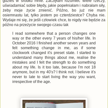
gdzieś w środku mnie. Zaczęłam rozumieć wiele rzeczy,
uświadamiać sobie błędy, jakie popełniałam i nabrałam siły,
żeby moje życie zmienić. Późno, bo już nie mam
osiemnastu lat, tylko jestem po czterdziestce? Chyba nie.
Wydaje mi się, że jeśli człowiek chce, to nigdy nie będzie za
późno na przeżycie swojego czasu tak
I read somewhere that a person changes one
way or the other every 7 years of his/her life. In
October 2016 I finished another seven years and
felt something change in me, as if some
clockwork changed it's preset state. I started to
understand many things about me, realise the
mistakes and I felt the strength to do something
about my life. Is it too late, because I'm not 18
anymore, but in my 40's? I think not. I believe it's
never to late to start living the way you want,
irrespective of the age.