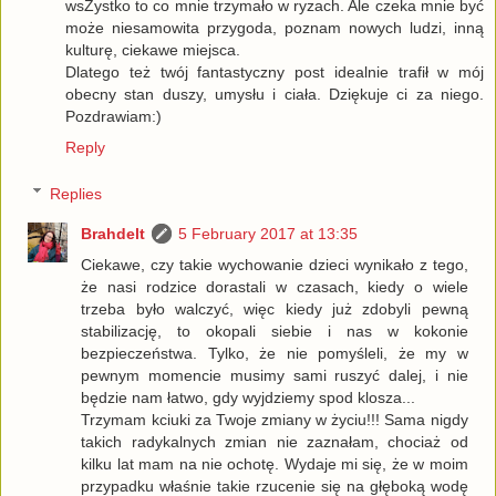
wsZystko to co mnie trzymało w ryzach. Ale czeka mnie być
może niesamowita przygoda, poznam nowych ludzi, inną
kulturę, ciekawe miejsca.
Dlatego też twój fantastyczny post idealnie trafił w mój
obecny stan duszy, umysłu i ciała. Dziękuje ci za niego.
Pozdrawiam:)
Reply
Replies
Brahdelt
5 February 2017 at 13:35
Ciekawe, czy takie wychowanie dzieci wynikało z tego,
że nasi rodzice dorastali w czasach, kiedy o wiele
trzeba było walczyć, więc kiedy już zdobyli pewną
stabilizację, to okopali siebie i nas w kokonie
bezpieczeństwa. Tylko, że nie pomyśleli, że my w
pewnym momencie musimy sami ruszyć dalej, i nie
będzie nam łatwo, gdy wyjdziemy spod klosza...
Trzymam kciuki za Twoje zmiany w życiu!!! Sama nigdy
takich radykalnych zmian nie zaznałam, chociaż od
kilku lat mam na nie ochotę. Wydaje mi się, że w moim
przypadku właśnie takie rzucenie się na głęboką wodę