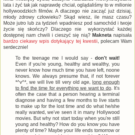
lata i żyć tak jak naprawdę chciał, oglądaliśmy to w milionie
hollywoodzkich filmów. A dlaczego nie zacząć już dzisiaj,
młody zdrowy człowieku? Skąd wiesz, ile masz czasu?
Może jutro lub za tydzień wpadniesz pod samochód i twoje
życie się skończy? Dlaczego nie wykorzystać każdej
dostępnej nam chwili i cieszyć się nią?
Makneta
napisała
bardzo ciekawy wpis dotykający tej kwestii
, polecam Wam
serdecznie!
To the teenage me I would say -
don't wait!
Even if you're young, healthy and wealthy, you
never know how much time you have left, noone
knows. We always presume that, if not forever
*^v^*, we will live till very old age,
long enough
to find the time for everything we want to do
. It's
often the case that a person hearing a terminal
diagnose and having a few months to live starts
to make up for the lost time and do what he/she
really wanted, we've seen it in many Hollywood
movies. But why not start today when you're still
young and healthy? How do you know you have
plenty of time? Maybe your life ends tomorrow or