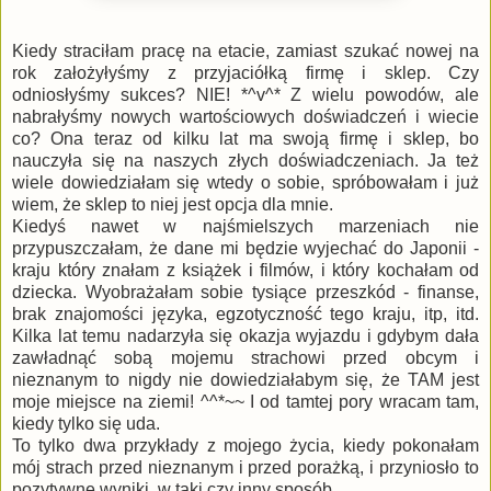
Kiedy straciłam pracę na etacie, zamiast szukać nowej na
rok założyłyśmy z przyjaciółką firmę i sklep. Czy
odniosłyśmy sukces? NIE! *^v^* Z wielu powodów, ale
nabrałyśmy nowych wartościowych doświadczeń i wiecie
co? Ona teraz od kilku lat ma swoją firmę i sklep, bo
nauczyła się na naszych złych doświadczeniach. Ja też
wiele dowiedziałam się wtedy o sobie, spróbowałam i już
wiem, że sklep to niej jest opcja dla mnie.
Kiedyś nawet w najśmielszych marzeniach nie
przypuszczałam, że dane mi będzie wyjechać do Japonii -
kraju który znałam z książek i filmów, i który kochałam od
dziecka. Wyobrażałam sobie tysiące przeszkód - finanse,
brak znajomości języka, egzotyczność tego kraju, itp, itd.
Kilka lat temu nadarzyła się okazja wyjazdu i gdybym dała
zawładnąć sobą mojemu strachowi przed obcym i
nieznanym to nigdy nie dowiedziałabym się, że TAM jest
moje miejsce na ziemi! ^^*~~ I od tamtej pory wracam tam,
kiedy tylko się uda.
To tylko dwa przykłady z mojego życia, kiedy pokonałam
mój strach przed nieznanym i przed porażką, i przyniosło to
pozytywne wyniki, w taki czy inny sposób.