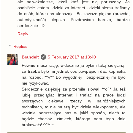
ale najważniejsze, jeżeli ktoś jest nią poruszony. Ja
osobiście jestem i dzięki za Internet - dzięki niemu trafiamy
do osób, które nas ulepszają. Bo zawsze piękno (prawda,
autentyczność) ulepsza. Pozdrawiam bardzo, bardzo
serdecznie. :D
Reply
Replies
Brahdelt
5 February 2017 at 13:40
Pewnie masz rację, widocznie ja byłam taką cielęciną,
że trzeba było mi jednak coś powpajać i dać kopniaka
na rozpęd. *^v^* Bo wygodniej i bezpieczniej mi było
nie ryzykować.
Serdecznie dziękuję za przemiłe słowa! *^o^* Ja też
lubię przeglądać Internet i trafiać na prace ludzi
tworzących ciekawe rzeczy, w najróżniejszych
technikach, to nie muszą być dzieła wiekopomne, ale
właśnie poruszające nas w jakiś sposób, niech to
będzie chociaż uśmiech, którego nam tego dnia
brakowało! ^^*~~