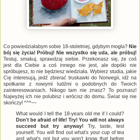
Co powiedziałabym sobie 18-stoletniej, gdybym mogła?
Nie
bój się życia! Próbuj! Nie wszystko się uda, ale próbuj!
Testuj, smakuj, sprawdzaj siebie. Przekonasz się, że coś
jest dla Ciebie a coś innego nie jest, ale dopóki nie
spróbujesz, to nie będziesz wiedziała. Wybierz studia, jakie
Cię interesują, jedź zbierać truskawki do Norwegii, idź na
spotkanie z nowymi ludźmi o podobnych do Twoich
zainteresowaniach. Nikogo tam nie znasz? To poznasz!
Najwyżej ich nie polubisz i wrócisz do domu. Świat się nie
skończy! ^^*~~
What would I tell the 18-years old me if I could?
Don't be afraid of life! Try! You will not always
succeed but try anyway!
Try, taste, test
yourself. You will find out what's your cup of tea
and what's not but you won't know that before