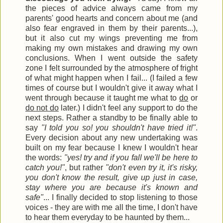
the pieces of advice always came from my
parents' good hearts and concern about me (and
also fear engraved in them by their parents...),
but it also cut my wings preventing me from
making my own mistakes and drawing my own
conclusions. When I went outside the safety
zone I felt surrounded by the atmosphere of fright
of what might happen when I fail... (I failed a few
times of course but I wouldn't give it away what I
went through because it taught me what to
do
or
do not do
later.) I didn't feel any support to do the
next steps. Rather a standby to be finally able to
say
"I told you so! you shouldn't have tried it!"
.
Every decision about any new undertaking was
built on my fear because I knew I wouldn't hear
the words:
"yes! try and if you fall we'll be here to
catch you!"
, but rather
"don't even try it, it's risky,
you don't know the result, give up just in case,
stay where you are because it's known and
safe"
... I finally decided to stop listening to those
voices - they are with me all the time, I don't have
to hear them everyday to be haunted by them...