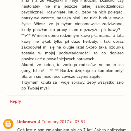
inna niż ze wszystkimi innymi ludźmi. Dziecko czy
nastolatek nie ma jeszcze takiej samodzielności
psychicznej i rozwiniętej intuicji, żeby na nich polegać,
patrzy we wzorce, nasiąka nimi i na nich buduje swoje
życie. Wiesz, że ja byłam niesamowicie zadziwiona,
kiedy poszłam do pracy i tam mężczyźni pili kawę?...
*^v^* W moim domu rodzinnym kawę piła mama, a tata
kawy nie tykał, tylko pił dużo herbaty, i taki obraz
zakodował mi się na długie lata! Skoro taka bzdurka
została w mojej podświadomości, to co dopiero
powiedzieć o poważniejszych sprawach...
Akurat, że ładna, to zasługa rodziców, no bo to ich
geny, hihihi!.... *^-^* Bardzo dziękuję za komplementy!
Staram się mieć ręce zawsze czymś zajęte.
Trzymam kciuki za Twoje sprawy, żeby wszystko szło
po Twojej myśli!
Reply
Unknown
4 February 2017 at 07:51
Coś jest z tym zmienianiem się co 7 lat! Jak to policzyłam,