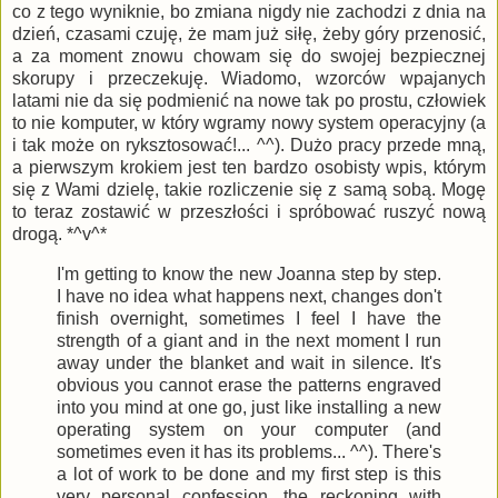
co z tego wyniknie, bo zmiana nigdy nie zachodzi z dnia na
dzień, czasami czuję, że mam już siłę, żeby góry przenosić,
a za moment znowu chowam się do swojej bezpiecznej
skorupy i przeczekuję. Wiadomo, wzorców wpajanych
latami nie da się podmienić na nowe tak po prostu, człowiek
to nie komputer, w który wgramy nowy system operacyjny (a
i tak może on ryksztosować!... ^^). Dużo pracy przede mną,
a pierwszym krokiem jest ten bardzo osobisty wpis, którym
się z Wami dzielę, takie rozliczenie się z samą sobą. Mogę
to teraz zostawić w przeszłości i spróbować ruszyć nową
drogą. *^v^*
I'm getting to know the new Joanna step by step.
I have no idea what happens next, changes don't
finish overnight, sometimes I feel I have the
strength of a giant and in the next moment I run
away under the blanket and wait in silence. It's
obvious you cannot erase the patterns engraved
into you mind at one go, just like installing a new
operating system on your computer (and
sometimes even it has its problems... ^^). There's
a lot of work to be done and my first step is this
very personal confession, the reckoning with