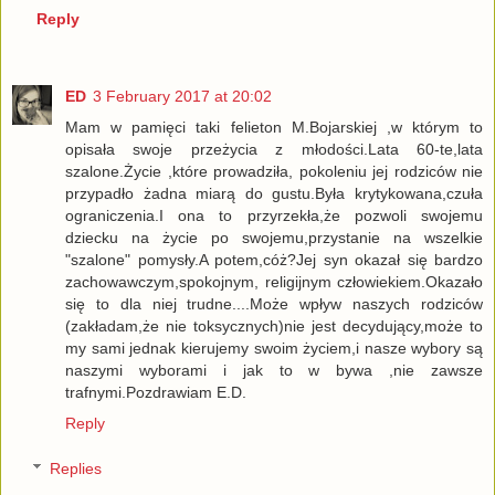
Reply
ED
3 February 2017 at 20:02
Mam w pamięci taki felieton M.Bojarskiej ,w którym to
opisała swoje przeżycia z młodości.Lata 60-te,lata
szalone.Życie ,które prowadziła, pokoleniu jej rodziców nie
przypadło żadna miarą do gustu.Była krytykowana,czuła
ograniczenia.I ona to przyrzekła,że pozwoli swojemu
dziecku na życie po swojemu,przystanie na wszelkie
"szalone" pomysły.A potem,cóż?Jej syn okazał się bardzo
zachowawczym,spokojnym, religijnym człowiekiem.Okazało
się to dla niej trudne....Może wpływ naszych rodziców
(zakładam,że nie toksycznych)nie jest decydujący,może to
my sami jednak kierujemy swoim życiem,i nasze wybory są
naszymi wyborami i jak to w bywa ,nie zawsze
trafnymi.Pozdrawiam E.D.
Reply
Replies