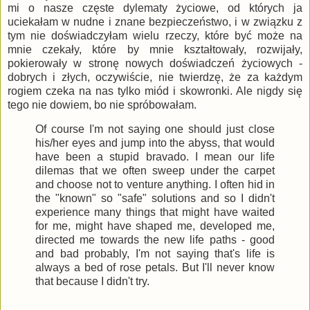
mi o nasze częste dylematy życiowe, od których ja
uciekałam w nudne i znane bezpieczeństwo, i w związku z
tym nie doświadczyłam wielu rzeczy, które być może na
mnie czekały, które by mnie kształtowały, rozwijały,
pokierowały w stronę nowych doświadczeń życiowych -
dobrych i złych, oczywiście, nie twierdzę, że za każdym
rogiem czeka na nas tylko miód i skowronki. Ale nigdy się
tego nie dowiem, bo nie spróbowałam.
Of course I'm not saying one should just close
his/her eyes and jump into the abyss, that would
have been a stupid bravado. I mean our life
dilemas that we often sweep under the carpet
and choose not to venture anything. I often hid in
the "known" so "safe" solutions and so I didn't
experience many things that might have waited
for me, might have shaped me, developed me,
directed me towards the new life paths - good
and bad probably, I'm not saying that's life is
always a bed of rose petals. But I'll never know
that because I didn't try.