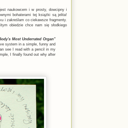
 jest naukowcem i w prosty, dowcipny i
nymi bohaterami tej książki są jelita!
ku i zakreślam co ciekawsze fragmenty.
fitym obiedzie chce nam się słodkiego
 Body's Most Underrated Organ"
tive system in a simple, funny and
an see I read with a pencil in my
ple, I finally found out why after