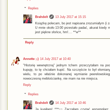
Replies
Brahdelt
13 July 2017 at 15:15
Książkę polecam, bo jest napisana zrozumiałym (i 
U mnie około 13:00 przestało padać, akurat kiedy m
jest piękne słońce, hm!.... *^w^*
Reply
Annette ;-)
14 July 2017 at 10:40
"Historię wewnętrzną" jednym tchem przeczytałam na poc
kupuję, to tę chciałam kupić. Na szczęście to był słomia
wielu, to po właśnie dokonanej wymianie peerelowsk
nowoczesną meblościankę, nie mam na nie miejsca.
Reply
Replies
Brahdelt
14 July 2017 at 10:46
Ja kupiłam! ^^*~~ Zaczęłam czytać egzemplarz z