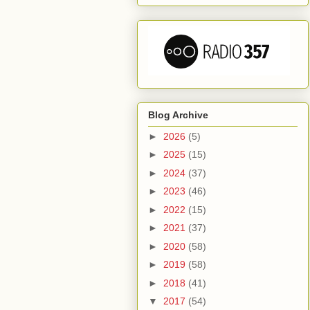
Blog Archive
►
2026
(5)
►
2025
(15)
►
2024
(37)
►
2023
(46)
►
2022
(15)
►
2021
(37)
►
2020
(58)
►
2019
(58)
►
2018
(41)
▼
2017
(54)