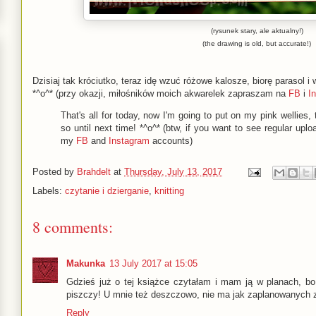
(rysunek stary, ale aktualny!)
(the drawing is old, but accurate!)
Dzisiaj tak króciutko, teraz idę wzuć różowe kalosze, biorę parasol
*^o^* (przy okazji, miłośników moich akwarelek zapraszam na
FB
i
I
That's all for today, now I'm going to put on my pink wellies
so until next time! *^o^* (btw, if you want to see regular up
my
FB
and
Instagram
accounts)
Posted by
Brahdelt
at
Thursday, July 13, 2017
Labels:
czytanie i dzierganie
,
knitting
8 comments:
Makunka
13 July 2017 at 15:05
Gdzieś już o tej książce czytałam i mam ją w planach, b
piszczy! U mnie też deszczowo, nie ma jak zaplanowanych zd
Reply