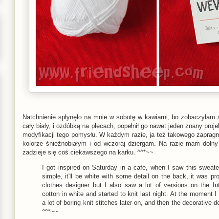
Natchnienie spłynęło na mnie w sobotę w kawiarni, bo zobaczyłam s
cały biały, i ozdóbką na plecach, popełnił go nawet jeden znany proj
modyfikacji tego pomysłu. W każdym razie, ja też takowego zapra
kolorze śnieżnobiałym i od wczoraj dziergam. Na razie mam doln
zadzieje się coś ciekawszego na karku. ^^*~~
I got inspired on Saturday in a cafe, when I saw this swe
simple, it'll be white with some detail on the back, it was
clothes designer but I also saw a lot of versions on the In
cotton in white and started to knit last night. At the moment I 
a lot of boring knit stitches later on, and then the decorative d
^^*~~