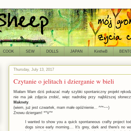
COOK
SEW
DOLLS
JAPAN
KintheB
BENT
Thursday, July 13, 2017
Czytanie o jelitach i dzierganie w bieli
Miałam Wam dziś pokazać mały szybki spontaniczny projekt rękodziel
nie ma jak zdjęcia zrobić, więc nadrobię przy najbliższej słonec
Maknety
.
(wiem, już jest czwartek, mam małe opóźnienie... ^^*~~)
Znowu dziergam! *^V^*
I wanted to show you a quick spontaneous crafty project tod
dogs since early morning.... It's grey, dark and there's no 