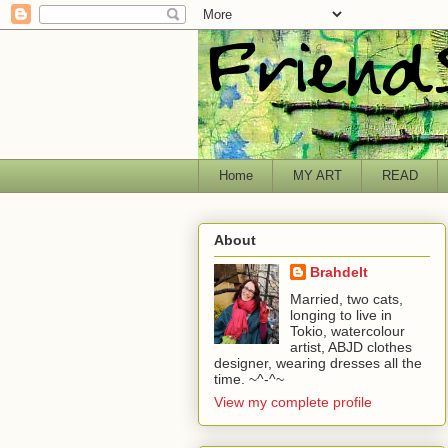
Home
MY ART
READ
About
Brahdelt
Married, two cats,
longing to live in
Tokio, watercolour
artist, ABJD clothes
designer, wearing dresses all the
time. ~^-^~
View my complete profile