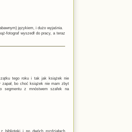
zabawnym) językiem, i dużo wyjaśnia.
ąż-fotograf wyszedł do pracy, a teraz
zątku tego roku i tak jak książek nie
ny zapał, bo choć książek nie mam zbyt
iego segmentu z mnóstwem szafek na
 biblioteki i po dwóch rozdziałach