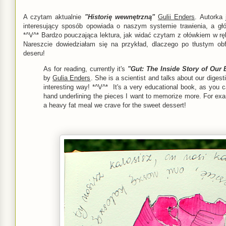
A czytam aktualnie
"Historię wewnętrzną"
Gulii Enders
. Autorka
interesujący sposób opowiada o naszym systemie trawienia, a głów
*^V^* Bardzo pouczająca lektura, jak widać czytam z ołówkiem w rę
Nareszcie dowiedziałam się na przykład, dlaczego po tłustym ob
deseru!
As for reading, currently it's
"Gut: The Inside Story of Our
by
Gulia Enders
. She is a scientist and talks about our diges
interesting way! *^V^* It's a very educational book, as you c
hand underlining the pieces I want to memorize more. For exam
a heavy fat meal we crave for the sweet dessert!