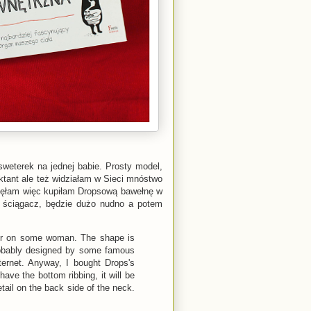
weterek na jednej babie. Prosty model,
ektant ale też widziałam w Sieci mnóstwo
gnęłam więc kupiłam Dropsową bawełnę w
y ściągacz, będzie dużo nudno a potem
ater on some woman. The shape is
 probably designed by some famous
ternet. Anyway, I bought Drops's
have the bottom ribbing, it will be
etail on the back side of the neck.