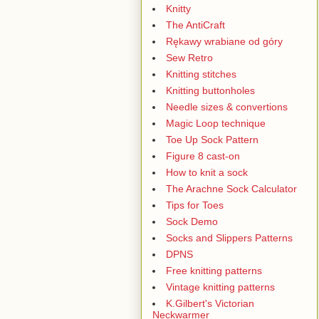
Knitty
The AntiCraft
Rękawy wrabiane od góry
Sew Retro
Knitting stitches
Knitting buttonholes
Needle sizes & convertions
Magic Loop technique
Toe Up Sock Pattern
Figure 8 cast-on
How to knit a sock
The Arachne Sock Calculator
Tips for Toes
Sock Demo
Socks and Slippers Patterns
DPNS
Free knitting patterns
Vintage knitting patterns
K.Gilbert's Victorian
Neckwarmer