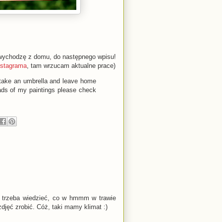
 i wychodzę z domu, do następnego wpisu!
nstagrama
, tam wrzucam aktualne prace)
, take an umbrella and leave home
loads of my paintings please check
o trzeba wiedzieć, co w hmmm w trawie
jęć zrobić. Cóż, taki mamy klimat :)