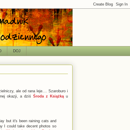
O
DOJ
niczy, ale od rana leje.... Szaroburo i
znej okazji, a dziś
Środa z Książką
u
ay but it's been raining cats and
way I could take decent photos so