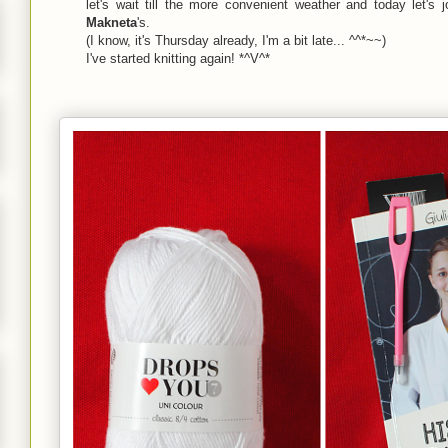
let's wait till the more convenient weather and today let's 
Makneta
's.
(I know, it's Thursday already, I'm a bit late... ^^*~~)
I've started knitting again! *^V^*