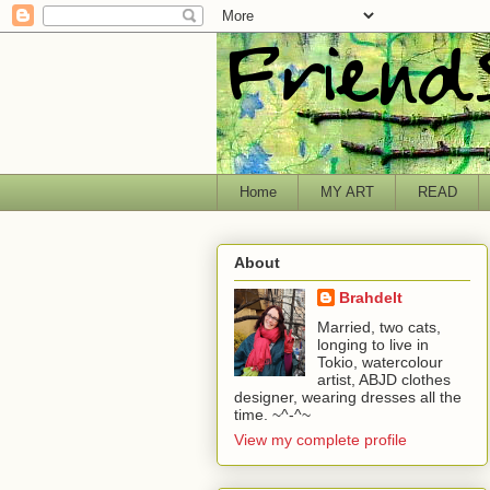
Home
MY ART
READ
About
Brahdelt
Married, two cats,
longing to live in
Tokio, watercolour
artist, ABJD clothes
designer, wearing dresses all the
time. ~^-^~
View my complete profile