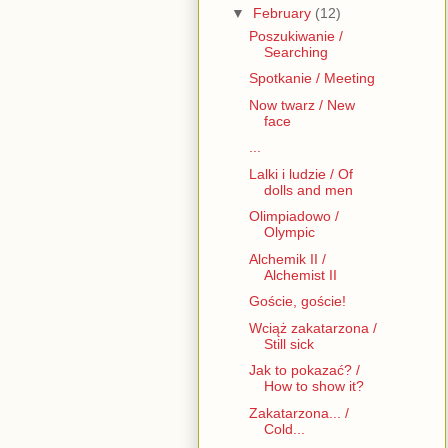
▼
February
(12)
Poszukiwanie /
Searching
Spotkanie / Meeting
Now twarz / New
face
...
Lalki i ludzie / Of
dolls and men
Olimpiadowo /
Olympic
Alchemik II /
Alchemist II
Goście, goście!
Wciąż zakatarzona /
Still sick
Jak to pokazać? /
How to show it?
Zakatarzona... /
Cold...