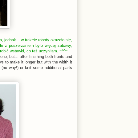
 jednak... w trakcie roboty okazało się,
le z poszerzaniem było więcej zabawy,
orobić wstawki, co też uczyniłam. ~^^~
ne, but... after finishing both fronts and
s to make it longer but with the width it
 (no way!) or knit some additional parts