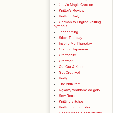
Judy's Magic Cast-on
Knitter's Review
Knitting Daily
German to English knitting
symbols
TechKnitting
Stitch Tuesday
Inspire Me Thursday
Crafting Japanese
Craftsanity
Craftster
Cut Out & Keep
Get Creative!
Knitty
The AntiCraft
Rękawy wrabiane od góry
Sew Retro
Knitting stitches
Knitting buttonholes
Needle sizes & convertions