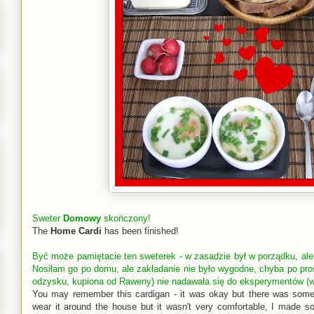
Sweter
Domowy
skończony!
The
Home Cardi
has been finished!
Być może pamiętacie ten sweterek - w zasadzie był w porządku, ale
Nosiłam go po domu, ale zakładanie nie było wygodne, chyba po pro
odzysku, kupiona od Raweny) nie nadawała się do eksperymentów (wie
You may remember this cardigan - it was okay but there was somet
wear it around the house but it wasn't very comfortable, I made s