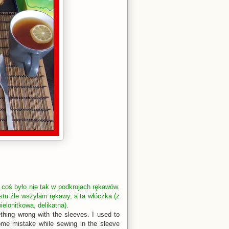
 coś było nie tak w podkrojach rękawów.
stu źle wszyłam rękawy, a ta włóczka (z
lonitkowa, delikatna).
hing wrong with the sleeves. I used to
ome mistake while sewing in the sleeve