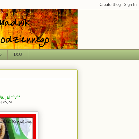
O
DOJ
, ja! *^v^*
! *^v^*