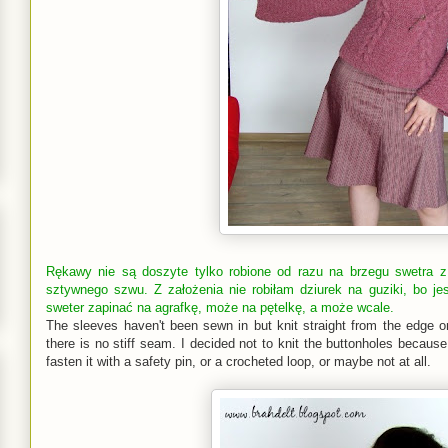
Rękawy nie są doszyte tylko robione od razu na brzegu swetra 
sztywnego szwu. Z założenia nie robiłam dziurek na guziki, bo j
sweter zapinać na agrafkę, może na pętelkę, a może wcale.
The sleeves haven't been sewn in but knit straight from the edge on
there is no stiff seam. I decided not to knit the buttonholes because 
fasten it with a safety pin, or a crocheted loop, or maybe not at all.