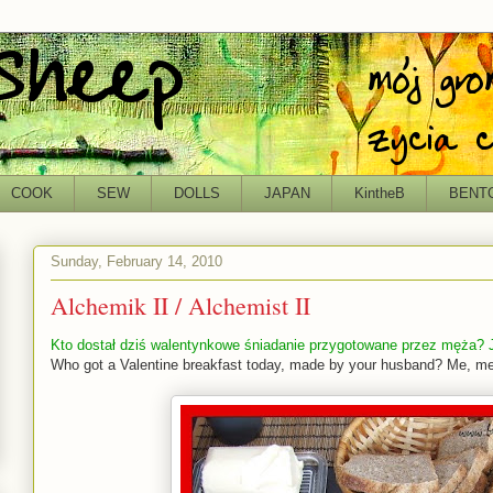
COOK
SEW
DOLLS
JAPAN
KintheB
BENT
Sunday, February 14, 2010
Alchemik II / Alchemist II
Kto dostał dziś walentynkowe śniadanie przygotowane przez męża? Ja
Who got a Valentine breakfast today, made by your husband? Me, me