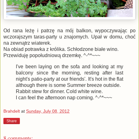
Od rana leżę i patrzę na mój balkon, wypoczywając po
wczorajszym taras-party u znajomych. Upał w domu, choć
na zewnątrz wiaterek.
Na obiad potrawka z królika. Schłodzone białe wino.
Przewiduję popołudniową drzemkę. ^-^*~~~
I've been laying on the sofa and looking at my
balcony since the morning, resting after last
night's patio-party at our friends'. It's hot in the flat
although there is some Summer breeze outside.
Rabbit stew for dinner. Cold white wine.
I can feel the afternoon nap coming. ^-^*~~~
Brahdelt
at
Sunday, July 08, 2012
Share
8 comments: