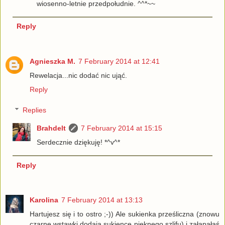
wiosenno-letnie przedpołudnie. ^^*~~
Reply
Agnieszka M.
7 February 2014 at 12:41
Rewelacja...nic dodać nic ująć.
Reply
Replies
Brahdelt
7 February 2014 at 15:15
Serdecznie dziękuję! *^v^*
Reply
Karolina
7 February 2014 at 13:13
Hartujesz się i to ostro ;-)) Ale sukienka prześliczna (znowu
czarne wstawki dodają sukience pięknego szlifu) i załapałaś