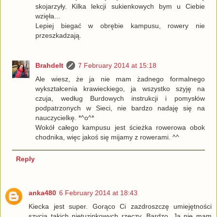
skojarzyły. Kilka lekcji sukienkowych bym u Ciebie
wzięła...
Lepiej biegać w obrębie kampusu, rowery nie
przeszkadzają.
Brahdelt
7 February 2014 at 15:18
Ale wiesz, że ja nie mam żadnego formalnego
wykształcenia krawieckiego, ja wszystko szyję na
czuja, według Burdowych instrukcji i pomysłów
podpatrzonych w Sieci, nie bardzo nadaję się na
nauczycielkę. *^o^*
Wokół całego kampusu jest ścieżka rowerowa obok
chodnika, więc jakoś się mijamy z rowerami. ^^
Reply
anka480
6 February 2014 at 18:43
Kiecka jest super. Gorąco Ci zazdroszczę umiejętności
szycia takich nietuzinkowych rzeczy. Bardzo. Ja nie mam