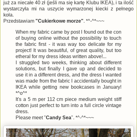
już za niecałe 40 zł (jeśli ma się kartę Klubu IKEA), i ta ilość
wystarczyła mi na uszycie wymarzonej kiecki z pełnego
koła.
Przedstawiam
"Cukierkowe morze"
. *^-^*~~~
When my fabric came by post I found out the con
of buying online without the possibility to touch
the fabric first - it was way too delicate for my
project! It was beautiful, of great quality, but too
etheral for my dress ideas written above!...
I struggled two weeks, thinking about different
solutions, but finally I gave up and decided to
use it in a different dress, and the dress I wanted
was made from the fabric I accidentally bought in
IKEA while getting new bookcases in January!
*^o^*
It's a 5 m per 112 cm piece medium weight stiff
cotton just perfect to turn into a full circle vintage
dress.
Please meet "
Candy Sea
". *^-^*~~~