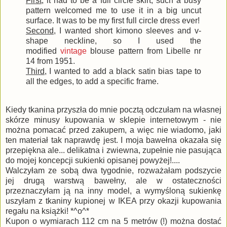
First
, it had to be a full circle skirt, such a busy
pattern welcomed me to use it in a big uncut
surface. It was to be my first full circle dress ever!
Second
, I wanted short kimono sleeves and v-
shape neckline, so I used the
modified
vintage
blouse pattern from Libelle nr
14 from 1951.
Third
, I wanted to add a black satin bias tape to
all the edges, to add a specific frame.
Kiedy tkanina przyszła do mnie pocztą odczułam na własnej
skórze minusy kupowania w sklepie internetowym - nie
można pomacać przed zakupem, a więc nie wiadomo, jaki
ten materiał tak naprawdę jest. I moja bawełna okazała się
przepiękna ale... delikatna i zwiewna, zupełnie nie pasująca
do mojej koncepcji sukienki opisanej powyżej!....
Walczyłam ze sobą dwa tygodnie, rozważałam podszycie
jej drugą warstwą bawełny, ale w ostateczności
przeznaczyłam ją na inny model, a wymyśloną sukienkę
uszyłam z tkaniny kupionej w IKEA przy okazji kupowania
regału na książki! *^o^*
Kupon o wymiarach 112 cm na 5 metrów (!) można dostać