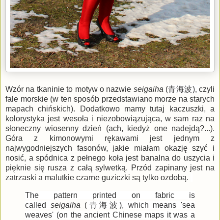
Wzór na tkaninie to motyw o nazwie
seigaiha
(
青海波),
czyli
fale morskie (w ten sposób przedstawiano morze na starych
mapach chińskich). Dodatkowo mamy tutaj kaczuszki, a
kolorystyka jest wesoła i niezobowiązująca, w sam raz na
słoneczny wiosenny dzień (ach, kiedyż one nadejdą?...).
Góra z kimonowymi rękawami jest jednym z
najwygodniejszych fasonów, jakie miałam okazję szyć i
nosić, a spódnica z pełnego koła jest banalna do uszycia i
pięknie się rusza z całą sylwetką. Przód zapinany jest na
zatrzaski a malutkie czarne guziczki są tylko ozdobą.
The pattern printed on fabric is
called
seigaiha
(
青海波),
which means 'sea
weaves' (on the ancient Chinese maps it was a