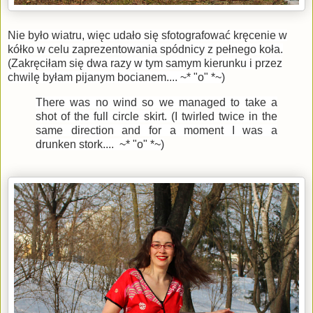
Nie było wiatru, więc udało się sfotografować kręcenie w
kółko w celu zaprezentowania spódnicy z pełnego koła.
(Zakręciłam się dwa razy w tym samym kierunku i przez
chwilę byłam pijanym bocianem.... ~* "o" *~)
There was no wind so we managed to take a
shot of the full circle skirt. (I twirled twice in the
same direction and for a moment I was a
drunken stork....
~* "o" *~)