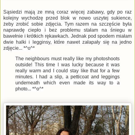
Sąsiedzi mają ze mną coraz więcej zabawy, gdy po raz
kolejny wychodzę przed blok w nowo uszytej sukience,
żeby zrobić sobie zdjęcia. Tym razem na szczęście była
naprawdę ciepło i bez problemu stałam na śniegu w
bawełnie i krótkich rękawkach. Jednak pod spodem miałam
dwie halki i legginsy, które nawet załapały się na jedno
zdjęcie... *^o^*
The neighbours must really like my photoshoots
outside! This time I was lucky because it was
really warm and I could stay like that for a few
minutes. I had a slip, a petticoat and leggings
underneath which even made its way to a
photo... *^o^*