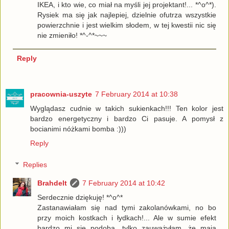
IKEA, i kto wie, co miał na myśli jej projektant!... *^o^*).
Rysiek ma się jak najlepiej, dzielnie ofutrza wszystkie
powierzchnie i jest wielkim słodem, w tej kwestii nic się
nie zmieniło! *^-^*~~~
Reply
pracownia-uszyte
7 February 2014 at 10:38
Wyglądasz cudnie w takich sukienkach!!! Ten kolor jest
bardzo energetyczny i bardzo Ci pasuje. A pomysł z
bocianimi nóżkami bomba :)))
Reply
Replies
Brahdelt
7 February 2014 at 10:42
Serdecznie dziękuję! *^o^*
Zastanawiałam się nad tymi zakolanówkami, no bo
przy moich kostkach i łydkach!... Ale w sumie efekt
bardzo mi się podoba, tylko zauważyłam, że mają