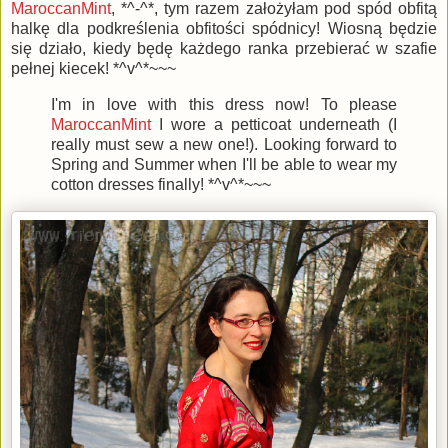
MaroccanMint
, *^-^*, tym razem założyłam pod spód obfitą
halkę dla podkreślenia obfitości spódnicy! Wiosną będzie
się działo, kiedy będę każdego ranka przebierać w szafie
pełnej kiecek! *^v^*~~~
I'm in love with this dress now! To please
MaroccanMint
I wore a petticoat underneath (I
really must sew a new one!). Looking forward to
Spring and Summer when I'll be able to wear my
cotton dresses finally! *^v^*~~~