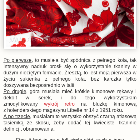
Po pierwsze
, to musiała być spódnica z pełnego koła, tak
intensywny nadruk prosił się o wykorzystanie tkaniny w
dużym nieciętym formacie. Zresztą, to jest moja pierwsza w
życiu sukienka z pełnego koła, bez karczka tylko
doszywana bezpośrednio w talii.
Po drugie
, góra musiała mieć krótkie kimonowe rękawy i
dekolt w serek, i do tego wykorzystałam
zmodyfikowany
wykrój retro
na bluzkę kimonową
z holenderskiego magazynu Libelle nr 14 z 1951 roku.
A po trzecie
, musiałam to wszystko obszyć czarną atłasową
tasiemką ze skosu, żeby dodać tej kwiecistej tkaninie
definicji, obramowania.