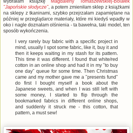
wybrałam książkę
Magdaleny Tomaszewskiej-Bolałek
"Japońskie słodycze"
, a potem zmieniłam sklep z książkami
na sklepy z tkaninami, szybko przejrzałam zapamiętane na
później w przeglądarce materiały, które mi kiedyś wpadły w
oko i nagle doznałam olśnienia - ta bawełna, taki model, ten
sposób wykończenia.
I very rarely buy fabric with a specific project in
mind, usually I spot some fabric, like it, buy it and
then it keeps waiting in my stash for its pattern.
This time it was different. I found that white/red
cotton in an online shop and had it in my "to buy
one day" queue for some time. Then Christmas
came and my mother gave me a "presents fund"
do first I bought myself a book about the
Japanese sweets, and when I was still left with
some money, I started to flip through the
bookmarked fabrics in different online shops,
and suddenly it struck me - this cotton, that
pattern, a must sew!