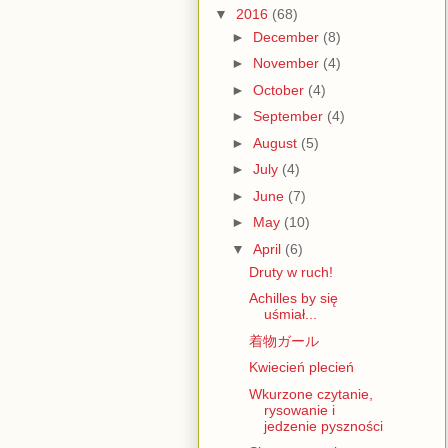
▼
2016
(68)
►
December
(8)
►
November
(4)
►
October
(4)
►
September
(4)
►
August
(5)
►
July
(4)
►
June
(7)
►
May
(10)
▼
April
(6)
Druty w ruch!
Achilles by się
uśmiał...
着物ガール
Kwiecień plecień
Wkurzone czytanie,
rysowanie i
jedzenie pyszności