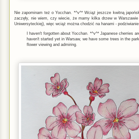
Nie zapominam też o Yocchan. *^v^* Wciąż jeszcze kwitną japoński
zaczęły, nie wiem, czy wiecie, że mamy kilka drzew w Warszawie 
Uniwersyteckiej), więc wciąż można chodzić na hanami - podziwianie
I haven't forgotten about Yocchan. *^v^* Japanese cherries are
haven't started yet in Warsaw, we have some trees in the parks 
flower viewing and admiring.