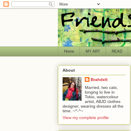
Home
MY ART
READ
About
Brahdelt
Married, two cats,
longing to live in
Tokio, watercolour
artist, ABJD clothes
designer, wearing dresses all the
time. ~^-^~
View my complete profile