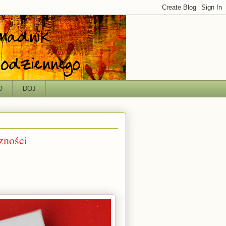
O
DOJ
zności