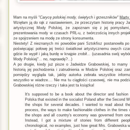
Mam na myśli
"Carycę polskiej mody, świętych i grzeszników"
Marty
Wzięłam ją do rąk z nastawieniem, że przeczytam historię pracy Ja
artystycznej Mody Polskiej, że zapoznam się z jej pomysłami,
prezentowania mody w czasach PRL-u, z twórczością innych projek
ze spojrzeniem na modę ze strony konsumenta.
Niestety! Z nieznanych mi powodów pani Sztokfisz postanowiła po 
poświęcając połowę jej treści światkowi artystycznemu owych cza
gdzie ile wypił i jaką burdę w knajpie zrobił... (uzasadnia swój wyb
Mody Polskiej"... no, naprawdę?...)
A po drugie, kiedy już pisze o Jadwidze Grabowskiej, to mamy l
historią jej pochodzenia i zatrudnienia w Modzie Polskiej oraz za
pomiędzy wygląda tak, jakby autorka zebrała wszystkie inform
wszystko w wiadrze.... Nie ma tu ciągłości czasowej, nie ma podzi
Grabowskiej różne rzeczy i taka jest ta książka!
It's supposed to be a book about the director and fashio
Polska that existed in the socialist Poland after the Second 
the shops for several decades. I wanted to read about the
process, the ways to make fashionable clothes in the times 
the shops and all country's economy was governed from one 
Instead, I got a mixture of stories from different peop
chronological, no examples, just how great Mrs. Grabowska 