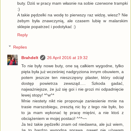
buty. Dziś w pracy mam własnie na sobie czerwone trampki
:)
A takie pędzelki na wodę to pierwszy raz widzę, wiesz? Nie
żebym była znawczynią, ale czasem lubię w malarskim
sklepie popatrzeć i podotykać :)
Reply
Replies
Brahdelt
26 April 2016 at 19:32
To nie były nowe buty, one są całkiem wygodne, tylko
pięta była już wcześniej nadgryziona innym obuwiem, a
potem jeszcze ten nieszczęsny plaster, który odciął
dostęp powietrza zewsząd..... Szkoda gadać,
najważniejsze, że już się goi i nie grozi mi odpadnięcie
lewej stopy! *^w^*
Mnie niestety nikt nie proponuje zaniesienie mnie na
trasie marszobiegu, zresztą nic by z tego nie było, bo
to ja mam wykonać tę pracę mięśni, a nie ktoś z
obciążeniem w mojej postaci! ^^*~~
Ja też takie pędzelki znam od niedawna, ale już wiem,
że to bardzo wygodna sprawa, nawet nie używam