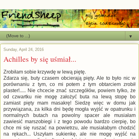
▼
Sunday, April 24, 2016
Achilles by się uśmiał...
Zrobiłam sobie krzywdę w lewą piętę.
Zdarza się, buty czasem obcierają pięty. Ale to było nic w
porównaniu z tym, co mi potem z tym obtarciem zrobił
plaster!..... Nie chcecie znać szczegółów, powiem tylko, że
od czwartku nie mogę założyć buta na lewą stopę bo
zamiast pięty mam masakrę! Siedzę więc w domu jak
przywiązana, za kilka dni będę mogła wyjść w opatrunku i
normalnych butach na powolny spacer ale musiałam
zawiesić marszobiegi i z tego powodu bardzo cierpię, bo
chce mi się ruszać na powietrzu, ale musiałabym chodzić
na rękach... Uszyłam sukienkę, ale nie mogę wyjść na