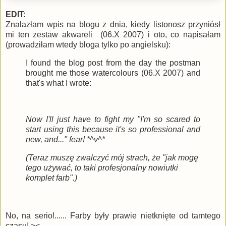
EDIT:
Znalazłam wpis na blogu z dnia, kiedy listonosz przyniósł
mi ten zestaw akwareli (06.X 2007) i oto, co napisałam
(prowadziłam wtedy bloga tylko po angielsku):
I found the blog post from the day the postman
brought me those watercolours (06.X 2007) and
that's what I wrote:
Now I'll just have to fight my "I'm so scared to
start using this because it's so professional and
new, and..." fear! *^v^*
(Teraz muszę zwalczyć mój strach, że "jak mogę
tego używać, to taki profesjonalny nowiutki
komplet farb".)
No, na serio!...... Farby były prawie nietknięte od tamtego
czasu! ><