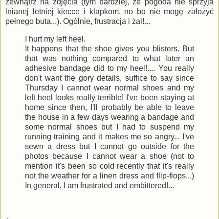
zewnątrz na zdjęcia (tym bardziej, że pogoda nie sprzyja
lnianej letniej kiecce i klapkom, no bo nie mogę założyć
pełnego buta...). Ogólnie, frustracja i żal!...
I hurt my left heel.
It happens that the shoe gives you blisters. But
that was nothing compared to what later an
adhesive bandage did to my heel!.... You really
don't want the gory details, suffice to say since
Thursday I cannot wear normal shoes and my
left heel looks really terrible! I've been staying at
home since then, I'll probably be able to leave
the house in a few days wearing a bandage and
some normal shoes but I had to suspend my
running training and it makes me so angry... I've
sewn a dress but I cannot go outside for the
photos because I cannot wear a shoe (not to
mention it's been so cold recently that it's really
not the weather for a linen dress and flip-flops...)
In general, I am frustrated and embittered!...