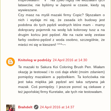
inspirowałam! *^V^* Na żywo nigdy nie widziałam tych
latawców, nie byliśmy w Japonii w czasie, kiedy są
wywieszane.
Czy masz na myśli mazaki firmy Copic? Słyszałam o
nich i wydaje mi się, że zasada ich budowy jest
podobna do tych pędzli wodnych które mam - mamy
dokręcany pojemnik na wodę lub kolorowy tusz a na
drugim końcu jest pędzel. Ale na razie wolę zestaw
farby osobno-pędzel z woda osobno, szczególnie, że
mieści mi się w kieszeni! ^^*~~
Knitolog w podróży
24 April 2016 at 14:30
Te mazaki to Sakura Koi Coloring Brush Pen. Miałam
okazję je testować i to coś daje efekt (moim zdaniem)
pomiędzy mazakiem a pędzelkiem. Ta końcówka nie
jest taka miękka jak pędzel ani taka sztywna jak
mazak. Coś pomiędzy. I jeszcze ponoć są ciekawe z
też japońskiej firmy Kuretake, ale tych nie testowałam.
Brahdelt
24 April 2016 at 14:37