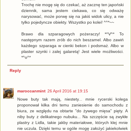
Trochę nie mogę się do czekać, aż zacznę ten japoński
dziennik, sama jestem ciekawa, co się odważę
narysować, może porwę się na jakiś widok ulicy, a nie
tylko pojedyncze obiekty. Wszystko po kolei! ^^*~~
Brawo dla szparagowych pożeraczy! *^V^* To
następnym razem zrób do nich beszamel. Albo zawiń
każdego szparaga w cienki bekon i podsmaż. Albo w
plaster szynki i zalej galaretą! Jest wiele możliwości.
*^o^*
Reply
maroccanmint
26 April 2016 at 19:15
Nowe buty tak mają, niestety... mnie rycerski kolega
proponował kilka dni temu zaniesienie do samochodu z
biura, ze względu na obtarte "do żywego mięsa" pięty. A
niby buty z delikatnego nubuku... Na szczęście są zwykłe
plastry z Lidla, takie jakby materiałowe, których klej mnie
nie uczula. Dzięki temu w ogóle mogę założyć jakiekolwiek