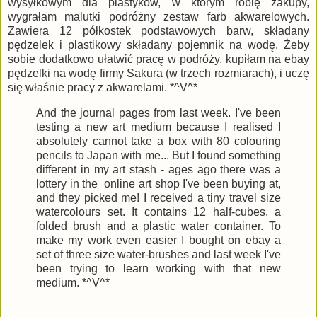
wysyłkowym dla plastyków, w którym robię zakupy,
wygrałam malutki podróżny zestaw farb akwarelowych.
Zawiera 12 półkostek podstawowych barw, składany
pędzelek i plastikowy składany pojemnik na wodę. Żeby
sobie dodatkowo ułatwić pracę w podróży, kupiłam na ebay
pędzelki na wodę firmy Sakura (w trzech rozmiarach), i uczę
się właśnie pracy z akwarelami. *^V^*
And the journal pages from last week. I've been
testing a new art medium because I realised I
absolutely cannot take a box with 80 colouring
pencils to Japan with me... But I found something
different in my art stash - ages ago there was a
lottery in the online art shop I've been buying at,
and they picked me! I received a tiny travel size
watercolours set. It contains 12 half-cubes, a
folded brush and a plastic water container. To
make my work even easier I bought on ebay a
set of three size water-brushes and last week I've
been trying to learn working with that new
medium. *^V^*