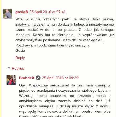
gosiaB
25 April 2016 at 07:41
Witaj w klubie "obtartych pięt". Ja stwoją, tylko prawą,
załatwiłam tydzień temu i do dzisiaj kuleję, a niestety nie ma
szans zostać w domu, bo praca... Chodze jak łamaga.
Masakra. Każdy but to cierpienie... a wypróbowałam już
chyba wszystkie posiadane. Mam dziurę w ścięgnie :(
Pozdrawiam i podziwiam talent rysowniczy :)
Gosia
Reply
Replies
Brahdelt
25 April 2016 at 09:29
Ojej! Współczuję serdecznie! Ja też mam dziurę w
pięcie, od przebijania i oczyszczania wielkiego bąbla...
Wczoraj mocno spuchłam, na szczęście maść z
antybiotykiem chyba zaczęła działać bo dziś już
opuchlizna mniejsza. I dzisiaj muszę wyjść z domu,
więc będę kombinować z delikatnym opatrunkiem plus
Crocsy, które można założyć jak klapki.