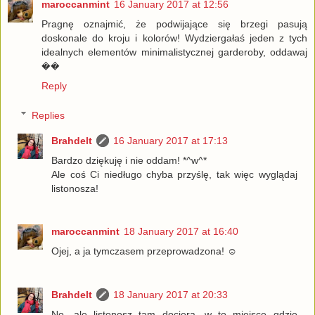
maroccanmint
16 January 2017 at 12:56
Pragnę oznajmić, że podwijające się brzegi pasują
doskonale do kroju i kolorów! Wydziergałaś jeden z tych
idealnych elementów minimalistycznej garderoby, oddawaj
��
Reply
Replies
Brahdelt
16 January 2017 at 17:13
Bardzo dziękuję i nie oddam! *^w^*
Ale coś Ci niedługo chyba przyślę, tak więc wyglądaj
listonosza!
maroccanmint
18 January 2017 at 16:40
Ojej, a ja tymczasem przeprowadzona! ☺
Brahdelt
18 January 2017 at 20:33
No, ale listonosz tam dociera, w to miejsce gdzie