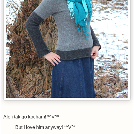
Ale i tak go kocham! *^V^*
But I love him anyway! *^V^*