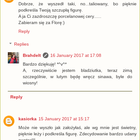
Dobrze, że wyszedł taki, no...taliowany, bo pięknie
podkreśla Twoją szczupłą figurę.
A ja Ci zazdroszczę porcelanowej cery......
Zabieram się za Florę:)
Reply
Replies
Brahdelt
16 January 2017 at 17:08
Bardzo dziękuję! *^v^*
A, rzeczywiście jestem bladziutka, teraz zimą
szczególnie, w lutym będę wręcz sinawa, byle do
wiosny!
Reply
kasiorka
15 January 2017 at 15:17
Może nie wyszło jak założyłaś, ale wg mnie jest świetny,
pięknie leży i podkreśla figurę. Zdecydowanie bardzo udany