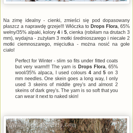
Na zimę idealny - cienki, zmieści się pod dopasowany
płaszcz a naprawdę grzeje!!! Włóczka to
Drops Flora
, 65%
wełny/35% alpaki, kolory
4
i
5
, cienka (robiłam na drutach 3
mm), wydajna - zużyłam 3 motki średnioszarego i niecałe 2
motki ciemnoszarego, mięciutka - można nosić na gołe
ciało!
Perfect for Winter - slim so fits under fitted coats
but very warm!!! The yarn is
Drops Flora
, 65%
wool/35% alpaca, I used colours
4
and
5
on 3
mm needles. One skein goes a long way, I only
used 3 skeins of middle grey's and almost 2
skeins of dark grey's. The yarn is so soft that you
can wear it next to naked skin!