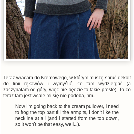
Teraz wracam do Kremowego, w którym muszę spruć dekolt
do linii rękawów i wymyślić, co tam wydziergać (a
zaczynałam od góry, więc nie będzie to takie proste). To co
teraz tam jest wcale mi się nie podoba, hm...
Now I'm going back to the cream pullover, I need
to frog the top part till the armpits, I don't like the
neckline at all (and I started from the top down,
so it won't be that easy, well...).