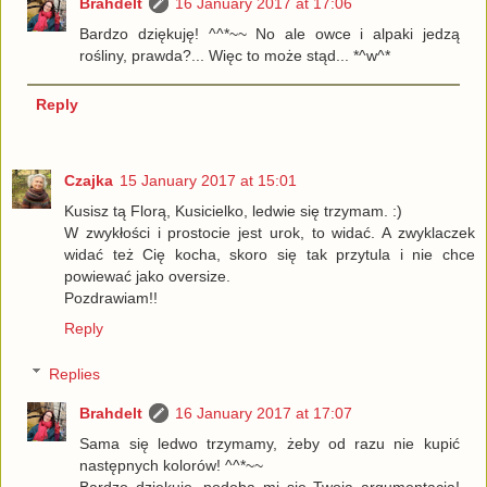
Brahdelt
16 January 2017 at 17:06
Bardzo dziękuję! ^^*~~ No ale owce i alpaki jedzą
rośliny, prawda?... Więc to może stąd... *^w^*
Reply
Czajka
15 January 2017 at 15:01
Kusisz tą Florą, Kusicielko, ledwie się trzymam. :)
W zwykłości i prostocie jest urok, to widać. A zwyklaczek
widać też Cię kocha, skoro się tak przytula i nie chce
powiewać jako oversize.
Pozdrawiam!!
Reply
Replies
Brahdelt
16 January 2017 at 17:07
Sama się ledwo trzymamy, żeby od razu nie kupić
następnych kolorów! ^^*~~
Bardzo dziękuję, podoba mi się Twoja argumentacja!