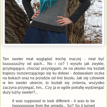
Ten sweter miał wyglądać trochę inaczej - miał być
luuuuuuuźny od pach... No i co? I wyszło jak zwykle,
przylegająco, chociaż przysięgam, że na płasko ma kształt
trapezu rozszerzającego się ku dołowi - dodawałam oczka
na bokach oraz na przodzie od linii biustu. Jak się człowiek
w ten sweter ubierze, to kształt się zmienia, wszystko
zaczyna przylegać, hm... Czy ja w ogóle potrafię wydziergać
duży luźny sweter?...
It was supposed to look different - it was to be
loooooooose from the armpits... So? So it turned