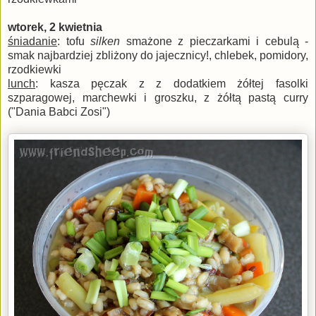
wtorek, 2 kwietnia
śniadanie
: tofu
silken
smażone z pieczarkami i cebulą -
smak najbardziej zbliżony do jajecznicy!, chlebek, pomidory,
rzodkiewki
lunch
: kasza pęczak z z dodatkiem żółtej fasolki
szparagowej, marchewki i groszku, z żółtą pastą curry
("Dania Babci Zosi")