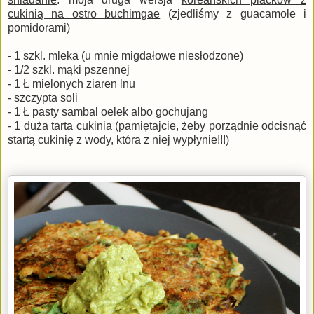
cukinią na ostro buchimgae
(zjedliśmy z guacamole i
pomidorami)
- 1 szkl. mleka (u mnie migdałowe niesłodzone)
- 1/2 szkl. mąki pszennej
- 1 Ł mielonych ziaren lnu
- szczypta soli
- 1 Ł pasty sambal oelek albo gochujang
- 1 duża tarta cukinia (pamiętajcie, żeby porządnie odcisnąć
startą cukinię z wody, która z niej wypłynie!!!)