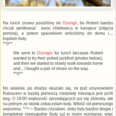
Na lunch znowu poszliśmy do
Dżungli
, bo Robert bardzo
chciał spróbować owoc chlebowca w kanapce (zdjęcia
poniżej), a potem spacerkiem wróciliśmy do domu i....
kupiłam buty.
*^0^*
We went to
Dżungla
for lunch because Robert
wanted to try their pulled jackfruit (photos below),
and then we started to slowly walk towards home
and... I bought a pair of shoes on the way.
*^0^*
No właśnie, po drodze okazało się, że pod ursynowskim
Ratuszem w każdą pierwszą niedzielę miesiąca jest pchli
targ. O 16:00 większość sprzedających już się zbierała, ale
na jednym ze stoisk zobaczyłam buty. Miłość od pierwszego
wejrzenia. ^^*~~ Bardzo chciałam, żeby były bardzo drogie i
kompletnie niewygodne (były już w moim rozmiarze, więc