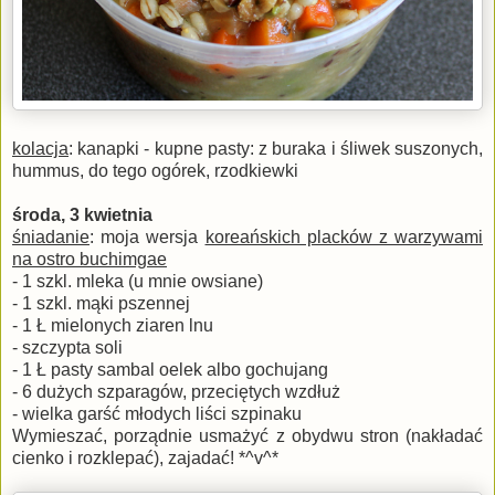
kolacja
: kanapki - kupne pasty: z buraka i śliwek suszonych,
hummus, do tego ogórek, rzodkiewki
środa, 3 kwietnia
śniadanie
: moja wersja
koreańskich placków z warzywami
na ostro buchimgae
- 1 szkl. mleka (u mnie owsiane)
- 1 szkl. mąki pszennej
- 1 Ł mielonych ziaren lnu
- szczypta soli
- 1 Ł pasty sambal oelek albo gochujang
- 6 dużych szparagów, przeciętych wzdłuż
- wielka garść młodych liści szpinaku
Wymieszać, porządnie usmażyć z obydwu stron (nakładać
cienko i rozklepać), zajadać! *^v^*