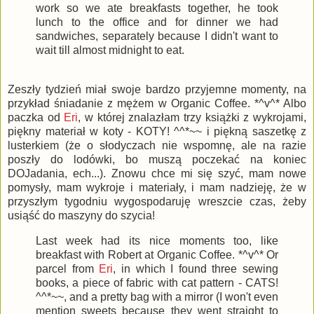
work so we ate breakfasts together, he took
lunch to the office and for dinner we had
sandwiches, separately because I didn't want to
wait till almost midnight to eat.
Zeszły tydzień miał swoje bardzo przyjemne momenty, na
przykład śniadanie z mężem w Organic Coffee. *^v^* Albo
paczka od
Eri
, w której znalazłam trzy książki z wykrojami,
piękny materiał w koty - KOTY! ^^*~~ i piękną saszetkę z
lusterkiem (że o słodyczach nie wspomnę, ale na razie
poszły do lodówki, bo muszą poczekać na koniec
DOJadania, ech...). Znowu chce mi się szyć, mam nowe
pomysły, mam wykroje i materiały, i mam nadzieję, że w
przyszłym tygodniu wygospodaruję wreszcie czas, żeby
usiąść do maszyny do szycia!
Last week had its nice moments too, like
breakfast with Robert at Organic Coffee. *^v^* Or
parcel from
Eri
, in which I found three sewing
books, a piece of fabric with cat pattern - CATS!
^^*~~, and a pretty bag with a mirror (I won't even
mention sweets because they went straight to