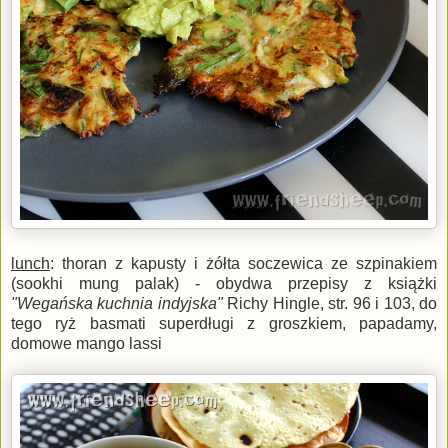
lunch
: thoran z kapusty i żółta soczewica ze szpinakiem
(sookhi mung palak) - obydwa przepisy z książki
"Wegańska kuchnia indyjska"
Richy Hingle, str. 96 i 103, do
tego ryż basmati superdługi z groszkiem, papadamy,
domowe mango lassi