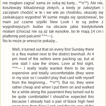
nie mogłam zagrać sama ze sobą tej karty... *^n^*). Ale nie,
kosztowały kilkadziesiąt złotych, a kiedy je założyłam i
zaczęłam chodzić w te i we wte po chodniku, okazały się
zaskakująco wygodne! W sumie mogła się spodziewać, bo
mam już czarne szpilki New Look i to są jedne z
wygodniejszych butów na obcasie jakie kiedykolwiek
miałam (chociaż nie są aż tak wysokie, bo te mają 14 cm i
platformę pod palcami! ^^*~~).
No to może je wreszcie pokażę...
Well, it turned out that on every first Sunday there
is a flea market next to the district townhall. At 4
pm most of the sellers were packing up, but at
one stall I saw the shoes. Love at first sight.
^^*~~ I really really wanted them to be very
expensive and totally uncomfortable (they were
in my size so I couldn't play that card with myself
from the beginning... *^n^*). But no, they were
rather cheap and when I put them on and walked
for a while along the pavement they turned out to
be quite comfortable! I should've expected this
because I already had a pair of black high heel