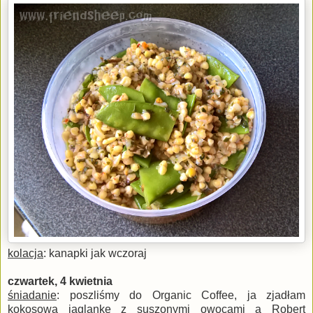
kolacja
: kanapki jak wczoraj
czwartek, 4 kwietnia
śniadanie
: poszliśmy do Organic Coffee, ja zjadłam
kokosową jaglankę z suszonymi owocami a Robert