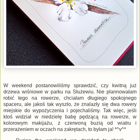
W weekend postanowiliśmy sprawdzić, czy kwitną już
drzewa wiśniowe w parku na Służewiu. Nie plannowałam
robić tego na rowerze, chciałam długiego spokojnego
spaceru, ale jakoś tak wyszło, że znalazły się dwa rowery
miejskie do wypożyczenia i pojechaliśmy. Tak więc, jeśli
ktoś widział w niedzielę babę pędzącą na rowerze, w
kolorowym makijażu, z czerwoną buzią od wiatru i
przerażeniem w oczach na zakrętach, to byłam ja! *^v^*