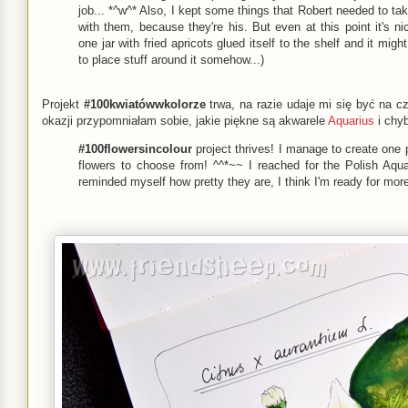
job... *^w^* Also, I kept some things that Robert needed to ta
with them, because they're his. But even at this point it's n
one jar with fried apricots glued itself to the shelf and it migh
to place stuff around it somehow...)
Projekt
#100kwiatówwkolorze
trwa, na razie udaje mi się być na cz
okazji przypomniałam sobie, jakie piękne są akwarele
Aquarius
i chyb
#100flowersincolour
project thrives! I manage to create one p
flowers to choose from! ^^*~~ I reached for the Polish Aqua
reminded myself how pretty they are, I think I'm ready for mor