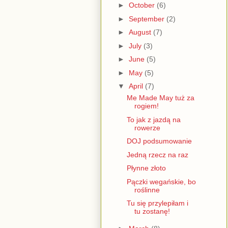
►
October
(6)
►
September
(2)
►
August
(7)
►
July
(3)
►
June
(5)
►
May
(5)
▼
April
(7)
Me Made May tuż za
rogiem!
To jak z jazdą na
rowerze
DOJ podsumowanie
Jedną rzecz na raz
Płynne złoto
Pączki wegańskie, bo
roślinne
Tu się przylepiłam i
tu zostanę!