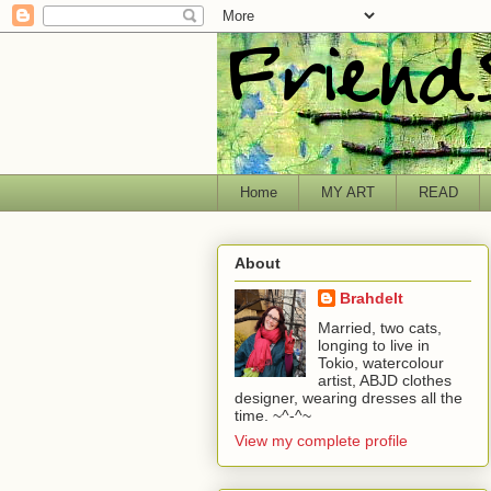
Home
MY ART
READ
About
Brahdelt
Married, two cats,
longing to live in
Tokio, watercolour
artist, ABJD clothes
designer, wearing dresses all the
time. ~^-^~
View my complete profile