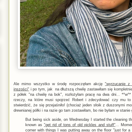
Ale mimo wszystko w środę rozpoczęłam akcję
"wyrzucanie z 
inszości"
i po tym, jak na dłuższą chwilę zastawiłam się kompletni
z półek "na chwilę na bok", rozłożyłam pracę na dwa dni... *^w^
rzeczy, na które musi spojrzeć Robert i zdecydować czy mu to
stwierdzić, że się przejaśniło! (chociaż jeden słoik z duszonymi mo
drewnianej półki i na razie go tam zostawiłam, bo nie byłam w stanie 
But being sick aside, on Wednesday I started the cleaning t
known as
"get rid of tons of old pickles and stuff"
... Momen
corner with things I was putting away on the floor "just for 