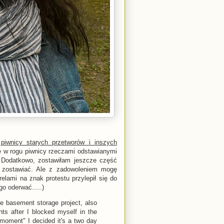
piwnicy starych przetworów i inszych
e w rogu piwnicy rzeczami odstawianymi
* Dodatkowo, zostawiłam jeszcze część
 zostawiać. Ale z zadowoleniem mogę
relami na znak protestu przylepił się do
go oderwać.....)
he basement storage project, also
ts after I blocked myself in the
a moment" I decided it's a two day