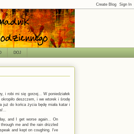
O
DOJ
, i robi mi się gorzej... W poniedziałek
 okropiło deszczem, i we wtorek i środę
 już do końca życia będę miała katar i
!...
 day, and I get worse again... On
 through me and the rain drizzled
peak and kept on coughing. I've