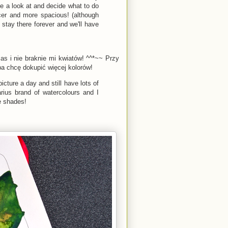
ke a look at and decide what to do
icer and more spacious! (although
t stay there forever and we'll have
as i nie braknie mi kwiatów! ^^*~~ Przy
a chcę dokupić więcej kolorów!
icture a day and still have lots of
rius brand of watercolours and I
e shades!