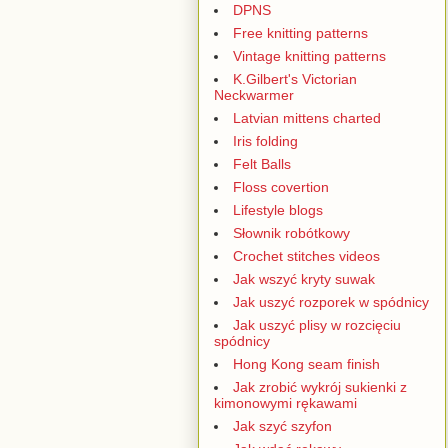
DPNS
Free knitting patterns
Vintage knitting patterns
K.Gilbert's Victorian
Neckwarmer
Latvian mittens charted
Iris folding
Felt Balls
Floss covertion
Lifestyle blogs
Słownik robótkowy
Crochet stitches videos
Jak wszyć kryty suwak
Jak uszyć rozporek w spódnicy
Jak uszyć plisy w rozcięciu
spódnicy
Hong Kong seam finish
Jak zrobić wykrój sukienki z
kimonowymi rękawami
Jak szyć szyfon