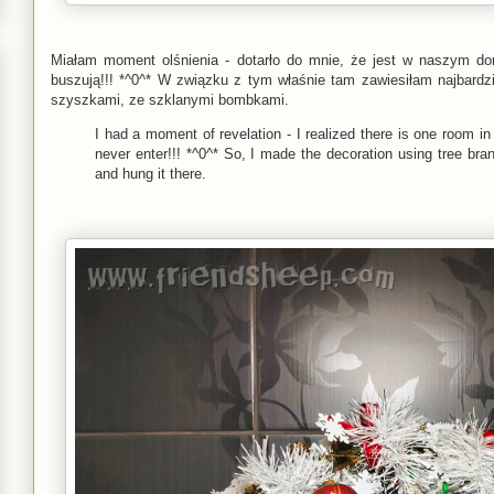
Miałam moment olśnienia - dotarło do mnie, że jest w naszym d
buszują!!! *^0^* W związku z tym właśnie tam zawiesiłam najbardzi
szyszkami, ze szklanymi bombkami.
I had a moment of revelation - I realized there is one room 
never enter!!! *^0^* So, I made the decoration using tree bra
and hung it there.