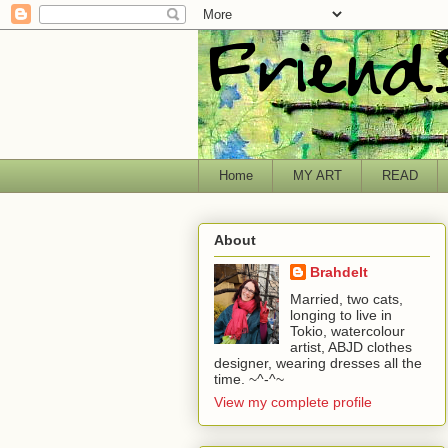
Home
MY ART
READ
About
Brahdelt
Married, two cats,
longing to live in
Tokio, watercolour
artist, ABJD clothes
designer, wearing dresses all the
time. ~^-^~
View my complete profile