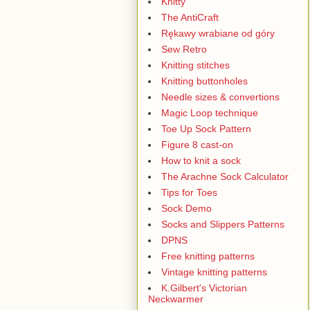
Knitty
The AntiCraft
Rękawy wrabiane od góry
Sew Retro
Knitting stitches
Knitting buttonholes
Needle sizes & convertions
Magic Loop technique
Toe Up Sock Pattern
Figure 8 cast-on
How to knit a sock
The Arachne Sock Calculator
Tips for Toes
Sock Demo
Socks and Slippers Patterns
DPNS
Free knitting patterns
Vintage knitting patterns
K.Gilbert's Victorian
Neckwarmer