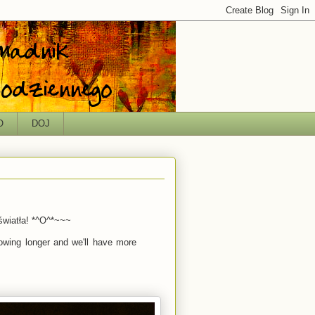
O
DOJ
światła! *^O^*~~~
owing longer and we'll have more