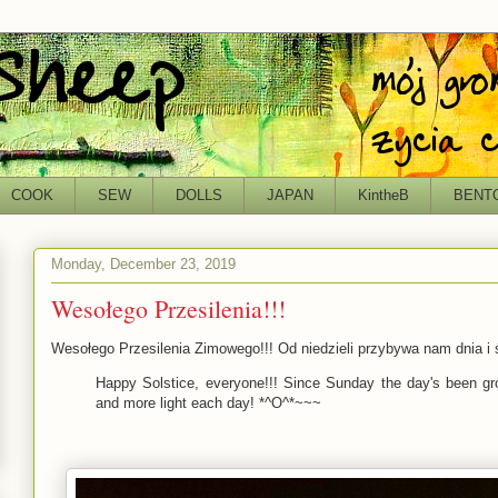
COOK
SEW
DOLLS
JAPAN
KintheB
BENT
Monday, December 23, 2019
Wesołego Przesilenia!!!
Wesołego Przesilenia Zimowego!!! Od niedzieli przybywa nam dnia i 
Happy Solstice, everyone!!! Since Sunday the day's been gr
and more light each day! *^O^*~~~