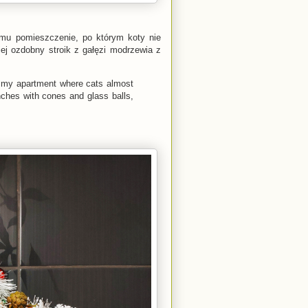
omu pomieszczenie, po którym koty nie
ej ozdobny stroik z gałęzi modrzewia z
in my apartment where cats almost
nches with cones and glass balls,