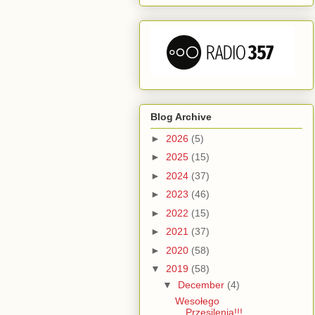
Blog Archive
►
2026
(5)
►
2025
(15)
►
2024
(37)
►
2023
(46)
►
2022
(15)
►
2021
(37)
►
2020
(58)
▼
2019
(58)
▼
December
(4)
Wesołego
Przesilenia!!!