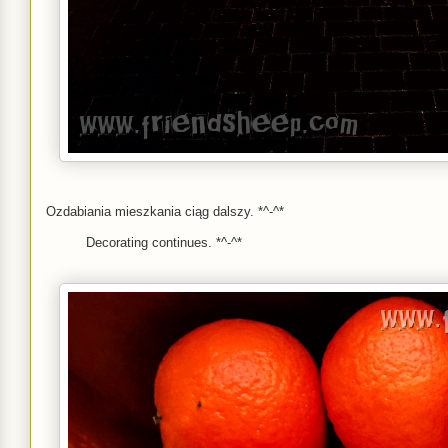
Ozdabiania mieszkania ciąg dalszy. *^-^*
Decorating continues. *^-^*