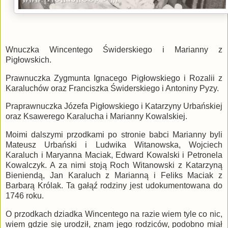
Wnuczka Wincentego Świderskiego i Marianny z
Pigłowskich.
Prawnuczka Zygmunta Ignacego Pigłowskiego i Rozalii z
Karaluchów oraz Franciszka Świderskiego i Antoniny Pyzy.
Praprawnuczka Józefa Pigłowskiego i Katarzyny Urbańskiej
oraz Ksawerego Karalucha i Marianny Kowalskiej.
Moimi dalszymi przodkami po stronie babci Marianny byli
Mateusz Urbański i Ludwika Witanowska, Wojciech
Karaluch i Maryanna Maciak, Edward Kowalski i Petronela
Kowalczyk. A za nimi stoją Roch Witanowski z Katarzyną
Bieniendą, Jan Karaluch z Marianną i Feliks Maciak z
Barbarą Królak. Ta gałąź rodziny jest udokumentowana do
1746 roku.
O przodkach dziadka Wincentego na razie wiem tyle co nic,
wiem gdzie się urodził, znam jego rodziców, podobno miał