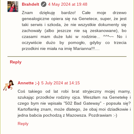
Brahdelt
4 May 2024 at 19:48
Znam dziękuję bardzo! Całe moje drzewo
genealogiczne opiera się na Genetece, super, że jest
taki serwis i szkoda, że nie wszystkie dokumenty się
zachowały (albo jeszcze nie są zeskanowane), bo
czasami mam duże luki w rodzinie... ^^*~~ No i
oczywiście dużo by pomogło, gdyby co trzecia
przodkini nie miała na imię Marianna!!!....
Reply
Annette ;-)
5 July 2024 at 14:15
Coś takiego od lat robi brat stryjeczny mojej mamy,
szukając przodków rodziny ojca. Weszłam na Genetekę i
czego bym nie wpisała "502 Bad Gateway" - popsuła się?
Kartoflankę znam, może dlatego, że obaj moi dziadkowie i
jedna babcia pochodzą z Mazowsza. Pozdrawiam :-)
Reply