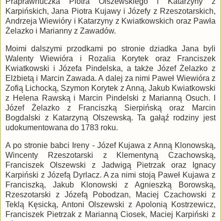
Praprawnuczka Piotra Olszewskiego i Katarzyny z
Karpińskich, Jana Piotra Kujawy i Józefy z Rzeszotarskich,
Andrzeja Wiewióry i Katarzyny z Kwiatkowskich oraz Pawła
Żelazko i Marianny z Zawadów.
Moimi dalszymi przodkami po stronie dziadka Jana byli
Walenty Wiewióra i Rozalia Korytek oraz Franciszek
Kwiatkowski i Józefa Pindelska, a także Józef Żelazko z
Elżbietą i Marcin Zawada. A dalej za nimi Paweł Wiewióra z
Zofią Lichocką, Szymon Korytek z Anną, Jakub Kwiatkowski
z Helena Rawską i Marcin Pindelski z Marianną Osuch. I
Józef Żelazko z Franciszką Sierpińską oraz Marcin
Bogdalski z Katarzyną Olszewską. Ta gałąź rodziny jest
udokumentowana do 1783 roku.
A po stronie babci Ireny - Józef Kujawa z Anną Klonowską,
Wincenty Rzeszotarski z Klementyną Czachowską,
Franciszek Olszewski z Jadwigą Pietrzak oraz Ignacy
Karpiński z Józefą Dyrlacz. A za nimi stoją Paweł Kujawa z
Franciszką, Jakub Klonowski z Agnieszką Borowską,
Rzeszotarski z Józefą Pobodzan, Maciej Czachowski z
Teklą Kęsicką, Antoni Olszewski z Apolonią Kostrzewicz,
Franciszek Pietrzak z Marianną Ciosek, Maciej Karpiński z