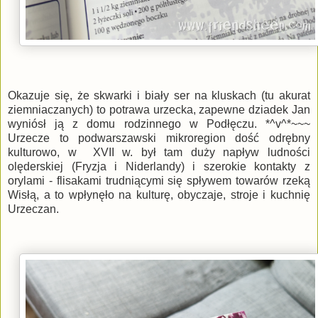
Okazuje się, że skwarki i biały ser na kluskach (tu akurat
ziemniaczanych) to potrawa urzecka, zapewne dziadek Jan
wyniósł ją z domu rodzinnego w Podłęczu. *^v^*~~~
Urzecze to podwarszawski mikroregion dość odrębny
kulturowo, w XVII w. był tam duży napływ ludności
olęderskiej (Fryzja i Niderlandy) i szerokie kontakty z
orylami - flisakami trudniącymi się spływem towarów rzeką
Wisłą, a to wpłynęło na kulturę, obyczaje, stroje i kuchnię
Urzeczan.