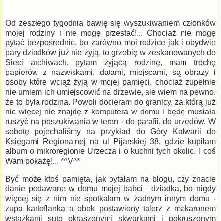
Od zeszłego tygodnia bawię się wyszukiwaniem członków
mojej rodziny i nie mogę przestać!... Chociaż nie mogę
pytać bezpośrednio, bo zarówno moi rodzice jak i obydwie
pary dziadków już nie żyją, to grzebię w zeskanowanych do
Sieci archiwach, pytam żyjącą rodzinę, mam trochę
papierów z nazwiskami, datami, miejscami, są obrazy i
osoby które wciąż żyją w mojej pamięci, chociaż zupełnie
nie umiem ich umiejscowić na drzewie, ale wiem na pewno,
że to była rodzina. Powoli docieram do granicy, za którą już
nic więcej nie znajdę z komputera w domu i będę musiała
ruszyć na poszukiwania w teren - do parafii, do urzędów. W
sobotę pojechaliśmy na przykład do Góry Kalwarii do
Księgarni Regionalnej na ul Pijarskiej 38, gdzie kupiłam
album o mikroregionie Urzecza i o kuchni tych okolic. I coś
Wam pokażę!... *^V^*
Być może ktoś pamięta, jak pytałam na blogu, czy znacie
danie podawane w domu mojej babci i dziadka, bo nigdy
więcej się z nim nie spotkałam w żadnym innym domu -
zupa kartoflanka a obok postawiony talerz z makaronem
wstążkami suto okraszonymi skwarkami i pokruszonym