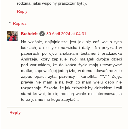
rodzina, jakiś wspólny praszczur był :).
Reply
Replies
Brahdelt
30 April 2024 at 04:31
No właśnie, najfajniejsze jest jak się coś wie o tych
ludziach, a nie tylko nazwiska i daty... Na przykład w
papierach po ojcu znalazłam testament pradziadka
Andrzeja, który zapisuje swój majątek dwójce dzieci
pod warunkiem, że do końca życia mają utrzymywać
matkę, zapewnić jej jedną izbę w domu i dawać rocznie
zapas opału, żyta, pszenicy i kartofli!... *^V^* Zdjęć
prawie nie mam a na tych co mam wielu osób nie
rozpoznaję. Szkoda, że jak człowiek był dzieckiem i żyli
starsi krewni, to się rodziną wcale nie interesował, a
teraz już nie ma kogo zapytać...
Reply