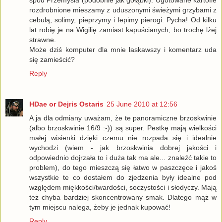
spod Przemyśla (podobnie jak gołąbki). Ugotowane kartofle
rozdrobnione mieszamy z uduszonymi świeżymi grzybami z
cebulą, solimy, pieprzymy i lepimy pierogi. Pycha! Od kilku
lat robię je na Wigilię zamiast kapuścianych, bo trochę lżej
strawne.
Może dziś komputer dla mnie łaskawszy i komentarz uda
się zamieścić?
Reply
HDae or Dejris Ostaris
25 June 2010 at 12:56
A ja dla odmiany uważam, że te panoramiczne brzoskwinie
(albo brzoskwinie 16/9 :-)) są super. Pestkę mają wielkości
małej wisienki dzięki czemu nie rozpada się i idealnie
wychodzi (wiem - jak brzoskwinia dobrej jakości i
odpowiednio dojrzała to i duża tak ma ale... znaleźć takie to
problem), do tego mieszczą się łatwo w paszczęce i jakoś
wszystkie te co dostałem do zjedzenia były idealne pod
względem miękkości/twardości, soczystości i słodyczy. Mają
też chyba bardziej skoncentrowany smak. Dlatego mąż w
tym miejscu nalega, żeby je jednak kupować!
Reply