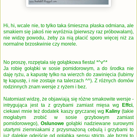
Hi, hi, wcale nie, to tylko taka śmieszna płaska odmiana, ale
smakiem się jakoś nie wyróżnia (pierwszy raz próbowałam),
nie widzę powodu, żeby za nią płacić sporo więcej niż za
normalne brzoskwinie czy morele.
No proszę, rozpętała się gołąbkowa fiesta! *^v^*
Ja robię gołąbki w sosie pomidorowym, a do środka nie
daję ryżu, a kapustę tylko na wierzch do zawinięcia (lubimy
tę kapustę, i nie zostaje na talerzach ^^). Z różnych domów
rodzinnych znam wersje z ryżem i bez.
Natomiast widzę, że objawiają się różne smakowite wersje -
intrygująca jest ta z grzybami zamiast mięsa wg
Effci
,
ciekawi mnie też dodatek kaszy gryczanej wg
Kaliny
(takie
mogłabym zrobić w sosie grzybowym zamiast
pomidorowego),
Oslunowe
gołąbki nadziewane
surowymi
utartymi ziemniakami z przysmażoną cebulą i grzybami to
już dalekie odejście od gołąbka sensu stricto, ale brzmi to