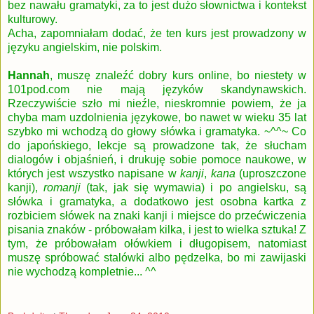
bez nawału gramatyki, za to jest dużo słownictwa i kontekst
kulturowy.
Acha, zapomniałam dodać, że ten kurs jest prowadzony w
języku angielskim, nie polskim.
Hannah
, muszę znaleźć dobry kurs online, bo niestety w
101pod.com nie mają języków skandynawskich.
Rzeczywiście szło mi nieźle, nieskromnie powiem, że ja
chyba mam uzdolnienia językowe, bo nawet w wieku 35 lat
szybko mi wchodzą do głowy słówka i gramatyka. ~^^~ Co
do japońskiego, lekcje są prowadzone tak, że słucham
dialogów i objaśnień, i drukuję sobie pomoce naukowe, w
których jest wszystko napisane w
kanji
,
kana
(uproszczone
kanji),
romanji
(tak, jak się wymawia) i po angielsku, są
słówka i gramatyka, a dodatkowo jest osobna kartka z
rozbiciem słówek na znaki kanji i miejsce do przećwiczenia
pisania znaków - próbowałam kilka, i jest to wielka sztuka! Z
tym, że próbowałam ołówkiem i długopisem, natomiast
muszę spróbować stalówki albo pędzelka, bo mi zawijaski
nie wychodzą kompletnie... ^^