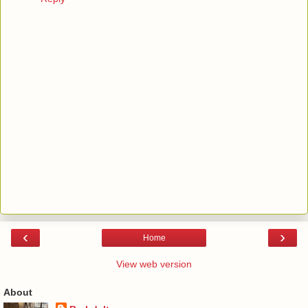
‹
›
Home
View web version
About