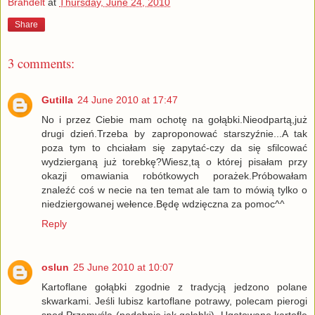
Brahdelt
at
Thursday, June 24, 2010
Share
3 comments:
Gutilla
24 June 2010 at 17:47
No i przez Ciebie mam ochotę na gołąbki.Nieodpartą,już
drugi dzień.Trzeba by zaproponować starszyźnie...A tak
poza tym to chciałam się zapytać-czy da się sfilcować
wydzierganą już torebkę?Wiesz,tą o której pisałam przy
okazji omawiania robótkowych porażek.Próbowałam
znaleźć coś w necie na ten temat ale tam to mówią tylko o
niedziergowanej wełence.Będę wdzięczna za pomoc^^
Reply
oslun
25 June 2010 at 10:07
Kartoflane gołąbki zgodnie z tradycją jedzono polane
skwarkami. Jeśli lubisz kartoflane potrawy, polecam pierogi