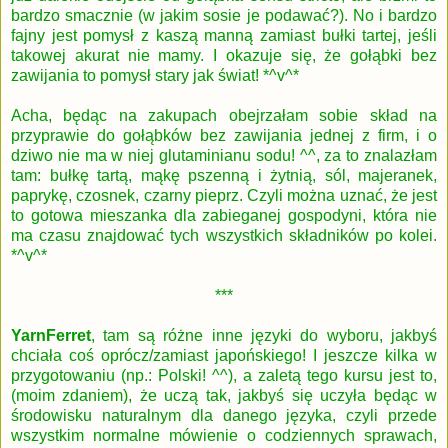
bardzo smacznie (w jakim sosie je podawać?). No i bardzo
fajny jest pomysł z kaszą manną zamiast bułki tartej, jeśli
takowej akurat nie mamy. I okazuje się, że gołąbki bez
zawijania to pomysł stary jak świat! *^v^*
Acha, będąc na zakupach obejrzałam sobie skład na
przyprawie do gołąbków bez zawijania jednej z firm, i o
dziwo nie ma w niej glutaminianu sodu! ^^, za to znalazłam
tam: bułkę tartą, mąkę pszenną i żytnią, sól, majeranek,
paprykę, czosnek, czarny pieprz. Czyli można uznać, że jest
to gotowa mieszanka dla zabieganej gospodyni, która nie
ma czasu znajdować tych wszystkich składników po kolei.
*^v^*
***
YarnFerret
, tam są różne inne języki do wyboru, jakbyś
chciała coś oprócz/zamiast japońskiego! I jeszcze kilka w
przygotowaniu (np.: Polski! ^^), a zaletą tego kursu jest to,
(moim zdaniem), że uczą tak, jakbyś się uczyła będąc w
środowisku naturalnym dla danego języka, czyli przede
wszystkim normalne mówienie o codziennych sprawach,