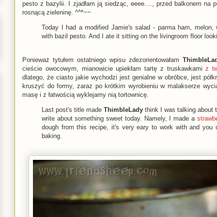
pesto z bazylii. I zjadłam ją siedząc, eeee...., przed balkonem na
rosnącą zieleninę. ^^*~~
Today I had a modified Jamie's salad - parma ham, melon, 
with bazil pesto. And I ate it sitting on the livingroom floor l
Ponieważ tytułem ostatniego wpisu zdezorientowałam
ThimbleLa
cieście owocowym, mianowicie upiekłam tartę z truskawkami
z t
dlatego, że ciasto jakie wychodzi jest genialne w obróbce, jest półk
kruszyć do formy, zaraz po krótkim wyrobieniu w malakserze wyci
masę i z łatwością wyklejamy nią tortownicę.
Last post's title made
ThimbleLady
think I was talking about
write about something sweet today. Namely, I made a
strawbe
dough from this recipe, it's very eary to work with and you 
baking.