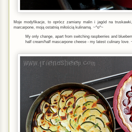
Moje modyfikacje, to oprócz zamiany malin i jagód na truskawki
marcarpone, moją ostatnią miłością kulinarną. ~^o^~
My only change, apart from switching raspberries and blueberr
half cream/half mascarpone cheese - my latest culinary love.