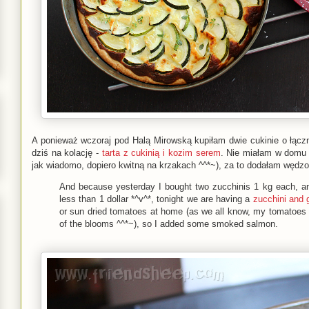
A ponieważ wczoraj pod Halą Mirowską kupiłam dwie cukinie o łączne
dziś na kolację -
tarta z cukinią i kozim serem
. Nie miałam w domu 
jak wiadomo, dopiero kwitną na krzakach ^^*~), za to dodałam wędz
And because yesterday I bought two zucchinis 1 kg each, and
less than 1 dollar *^v^*, tonight we are having a
zucchini and 
or sun dried tomatoes at home (as we all know, my tomatoes ar
of the blooms ^^*~), so I added some smoked salmon.