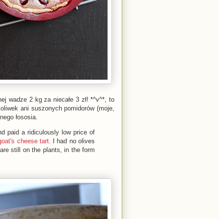
j wadze 2 kg za niecałe 3 zł! *^v^*, to
oliwek ani suszonych pomidorów (moje,
onego łososia.
 paid a ridiculously low price of
goat's cheese tart
. I had no olives
e still on the plants, in the form