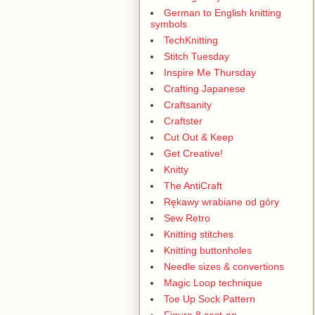
German to English knitting
symbols
TechKnitting
Stitch Tuesday
Inspire Me Thursday
Crafting Japanese
Craftsanity
Craftster
Cut Out & Keep
Get Creative!
Knitty
The AntiCraft
Rękawy wrabiane od góry
Sew Retro
Knitting stitches
Knitting buttonholes
Needle sizes & convertions
Magic Loop technique
Toe Up Sock Pattern
Figure 8 cast-on