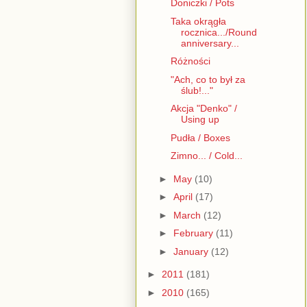
Doniczki / Pots
Taka okrągła
rocznica.../Round
anniversary...
Różności
"Ach, co to był za
ślub!..."
Akcja "Denko" /
Using up
Pudła / Boxes
Zimno... / Cold...
►
May
(10)
►
April
(17)
►
March
(12)
►
February
(11)
►
January
(12)
►
2011
(181)
►
2010
(165)