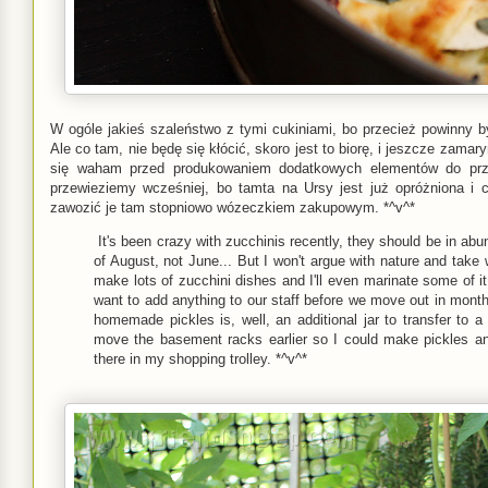
W ogóle jakieś szaleństwo z tymi cukiniami, bo przecież powinny by
Ale co tam, nie będę się kłócić, skoro jest to biorę, i jeszcze zamar
się waham przed produkowaniem dodatkowych elementów do prze
przewieziemy wcześniej, bo tamta na Ursy jest już opróżniona i c
zawozić je tam stopniowo wózeczkiem zakupowym. *^v^*
It's been crazy with zucchinis recently, they should be in ab
of August, not June... But I won't argue with nature and take wh
make lots of zucchini dishes and I'll even marinate some of it
want to add anything to our staff before we move out in month'
homemade pickles is, well, an additional jar to transfer to
move the basement racks earlier so I could make pickles a
there in my shopping trolley. *^v^*