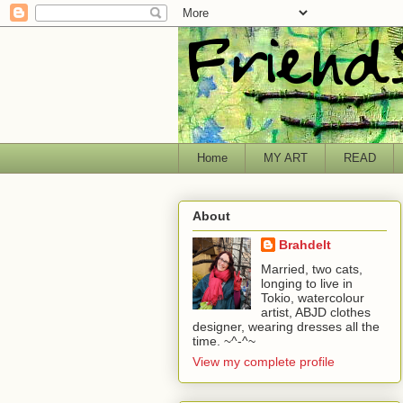
Home
MY ART
READ
About
Brahdelt
Married, two cats,
longing to live in
Tokio, watercolour
artist, ABJD clothes
designer, wearing dresses all the
time. ~^-^~
View my complete profile