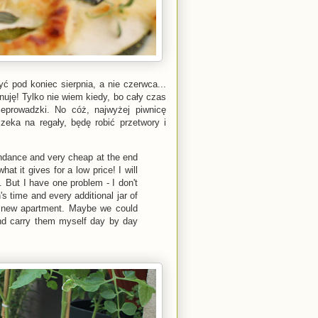
ć pod koniec sierpnia, a nie czerwca...
ynuję! Tylko nie wiem kiedy, bo cały czas
prowadzki. No cóż, najwyżej piwnicę
zeka na regały, będę robić przetwory i
undance and very cheap at the end
at it gives for a low price! I will
. But I have one problem - I don't
s time and every additional jar of
 a new apartment. Maybe we could
nd carry them myself day by day