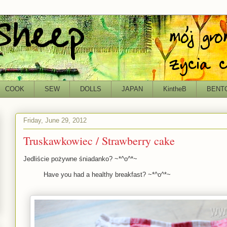
COOK
SEW
DOLLS
JAPAN
KintheB
BENT
Friday, June 29, 2012
Truskawkowiec / Strawberry cake
Jedliście pożywne śniadanko? ~*^o^*~
Have you had a healthy breakfast? ~*^o^*~