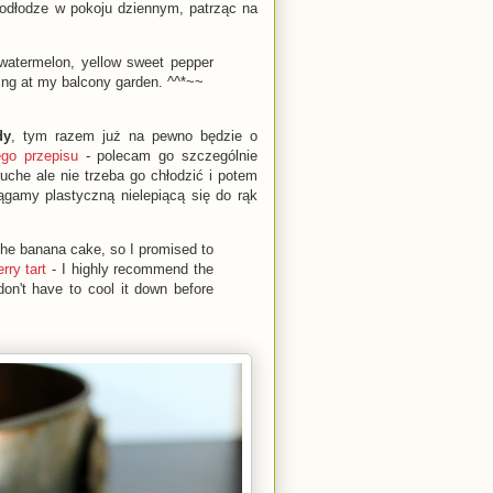
 podłodze w pokoju dziennym, patrząc na
watermelon, yellow sweet pepper
ooking at my balcony garden. ^^*~~
dy
, tym razem już na pewno będzie o
ego przepisu
- polecam go szczególnie
ruche ale nie trzeba go chłodzić i potem
ągamy plastyczną nielepiącą się do rąk
 the banana cake, so I promised to
rry tart
- I highly recommend the
don't have to cool it down before