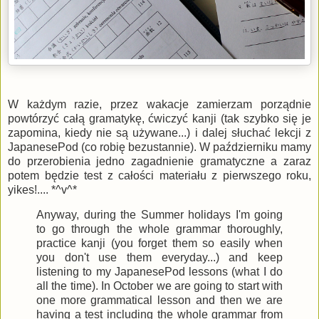
W każdym razie, przez wakacje zamierzam porządnie
powtórzyć całą gramatykę, ćwiczyć kanji (tak szybko się je
zapomina, kiedy nie są używane...) i dalej słuchać lekcji z
JapanesePod (co robię bezustannie). W październiku mamy
do przerobienia jedno zagadnienie gramatyczne a zaraz
potem będzie test z całości materiału z pierwszego roku,
yikes!.... *^v^*
Anyway, during the Summer holidays I'm going
to go through the whole grammar thoroughly,
practice kanji (you forget them so easily when
you don't use them everyday...) and keep
listening to my JapanesePod lessons (what I do
all the time). In October we are going to start with
one more grammatical lesson and then we are
having a test including the whole grammar from