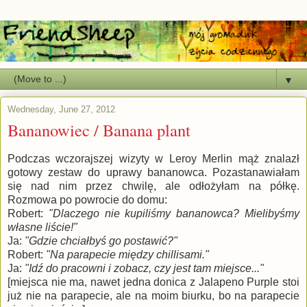
▼
Wednesday, June 27, 2012
Bananowiec / Banana plant
Podczas wczorajszej wizyty w Leroy Merlin mąż znalazł
gotowy zestaw do uprawy bananowca. Pozastanawiałam
się nad nim przez chwilę, ale odłożyłam na półkę.
Rozmowa po powrocie do domu:
Robert:
"Dlaczego nie kupiliśmy bananowca? Mielibyśmy
własne liście!"
Ja:
"Gdzie chciałbyś go postawić?"
Robert:
"Na parapecie między chillisami."
Ja:
"Idź do pracowni i zobacz, czy jest tam miejsce..."
[miejsca nie ma, nawet jedna donica z Jalapeno Purple stoi
już nie na parapecie, ale na moim biurku, bo na parapecie