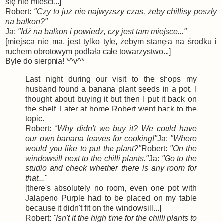
się nie mieści...]
Robert:
"Czy to już nie najwyższy czas, żeby chillisy poszły
na balkon?"
Ja:
"Idź na balkon i powiedz, czy jest tam miejsce..."
[miejsca nie ma, jest tylko tyle, żebym stanęła na środku i
ruchem obrotowym podlała całe towarzystwo...]
Byle do sierpnia! *^v^*
Last night during our visit to the shops my
husband found a banana plant seeds in a pot. I
thought about buying it but then I put it back on
the shelf. Later at home Robert went back to the
topic.
Robert:
"Why didn't we buy it? We could have
our own banana leaves for cooking!"
Ja:
"Where
would you like to put the plant?"
Robert:
"On the
windowsill next to the chilli plants."
Ja:
"Go to the
studio and check whether there is any room for
that..."
[there's absolutely no room, even one pot with
Jalapeno Purple had to be placed on my table
because it didn't fit on the windowsill...]
Robert:
"Isn't it the high time for the chilli plants to