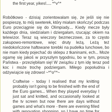
the first year, yikes!..... *^v^*
Robótkowo - dzisiaj zorientowałam się, że jeśli się nie
pospieszę, to mój sweterek, który miałam skończyć podczas
Euro przeciągnie się do Olimpiady.... Kiedy mecze były
każdego dnia, siedziałam i dziergałam, rzucając okiem na
telewizor. Teraz są wieczory bezmeczowe, za to często
zakupowo-remontowe, więc druty leżą. Leżą też
niedokończone haftowane torebki na pudełka lunchowe, bo
nie mam kiedy pojechać do sklepu z tkaninami, ech... Może
ogarnę się jakoś w przyszłym tygodniu, bo w tym, proszę
Państwa - przeziębiłam się! W związku z tym idę teraz pod
koc i może trochę podziergam. Miłego popołudnia i
odżywiajcie się zdrowo! ~*^o^*~
Craftwise - today I realised that my knitting
probably isn't going to be finished with the end of
the Euro games... When they played everyday I
just sat and knitted, and occasionally looked at
the tv screen but now there are days without
games and what's more - there are evening filled
with renovation shopping, so I have no time for