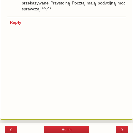
przekazywane Przystojną Pocztą mają podwójną moc
sprawczą! *^v^*
Reply
‹
›
Home