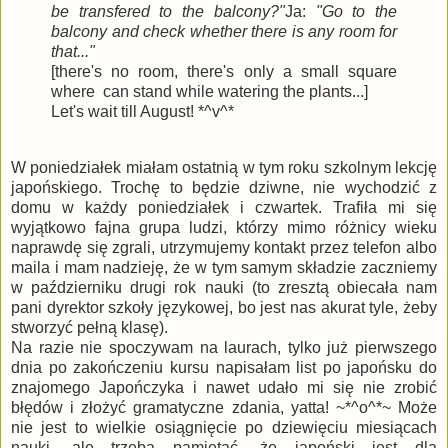
be transfered to the balcony?"
Ja:
"
Go to the
balcony and check whether there is any room for
that...
"
[there's no room, there's only a small square
where can stand while watering the plants...]
Let's wait till August! *^v^*
W poniedziałek miałam ostatnią w tym roku szkolnym lekcję
japońskiego. Trochę to będzie dziwne, nie wychodzić z
domu w każdy poniedziałek i czwartek. Trafiła mi się
wyjątkowo fajna grupa ludzi, którzy mimo różnicy wieku
naprawdę się zgrali, utrzymujemy kontakt przez telefon albo
maila i mam nadzieję, że w tym samym składzie zaczniemy
w październiku drugi rok nauki (to zresztą obiecała nam
pani dyrektor szkoły językowej, bo jest nas akurat tyle, żeby
stworzyć pełną klasę).
Na razie nie spoczywam na laurach, tylko już pierwszego
dnia po zakończeniu kursu napisałam list po japońsku do
znajomego Japończyka i nawet udało mi się nie zrobić
błędów i złożyć gramatyczne zdania, yatta! ~*^o^*~ Może
nie jest to wielkie osiągnięcie po dziewięciu miesiącach
nauki, ale trzeba pamiętać, że japoński jest dla