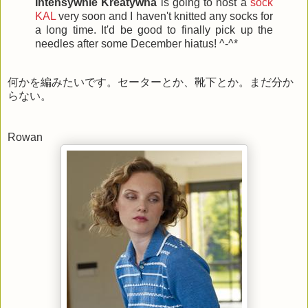
Intensywnie Kreatywna
is going to host a
sock
KAL
very soon and I haven't knitted any socks for
a long time. It'd be good to finally pick up the
needles after some December hiatus! ^-^*
何かを編みたいです。セーターとか、靴下とか。まだ分か
らない。
Rowan