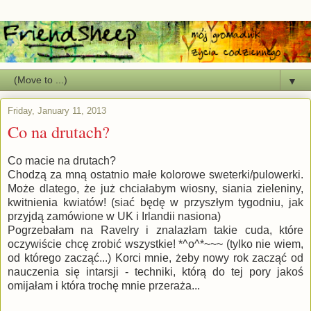
▼
Friday, January 11, 2013
Co na drutach?
Co macie na drutach?
Chodzą za mną ostatnio małe kolorowe sweterki/pulowerki.
Może dlatego, że już chciałabym wiosny, siania zieleniny,
kwitnienia kwiatów! (siać będę w przyszłym tygodniu, jak
przyjdą zamówione w UK i Irlandii nasiona)
Pogrzebałam na Ravelry i znalazłam takie cuda, które
oczywiście chcę zrobić wszystkie! *^o^*~~~ (tylko nie wiem,
od którego zacząć...) Korci mnie, żeby nowy rok zacząć od
nauczenia się intarsji - techniki, którą do tej pory jakoś
omijałam i która trochę mnie przeraża...