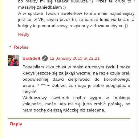
bo marzy mi się taaaka duuuuża :) Przez te druty to i
maszynę zaniedbałam :)
A w sprawie Twoich sweterków to dla mnie najładniejszy
jest ten z VK, chyba przez to, że bardzo lubię warkocze, a
kolejny to pomarańczowy, rozpinany z Rowana chyba :))
Reply
Replies
Brahdelt
12 January 2013 at 22:21
Popełniłam kilka chust w moim drutowym życiu i może
kiedyś jeszcze się za jakąś wezmę, na razie czuję brak
odpowiedniej dawki cierpliwości do koronkowego
wzoru. ^-^*~~ Dobrze, że mogę je sobie pooglądać u
innych!
Warkoczowy sweterek chyba wygra w rankingu
kolejności, może uda mi się jutro zrobić próbkę, bo
mam trochę cieńszą włóczkę niż zalecana.
Reply