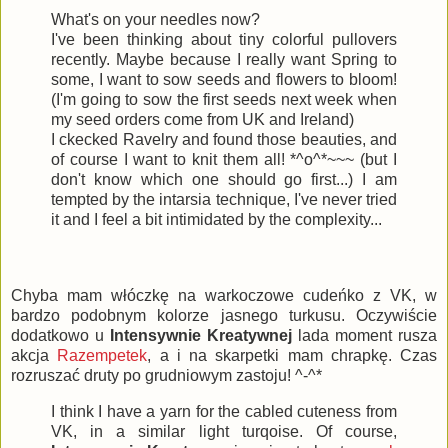
What's on your needles now?
I've been thinking about tiny colorful pullovers
recently. Maybe because I really want Spring to
some, I want to sow seeds and flowers to bloom!
(I'm going to sow the first seeds next week when
my seed orders come from UK and Ireland)
I ckecked Ravelry and found those beauties, and
of course I want to knit them all! *^o^*~~~ (but I
don't know which one should go first...) I am
tempted by the intarsia technique, I've never tried
it and I feel a bit intimidated by the complexity...
Chyba mam włóczkę na warkoczowe cudeńko z VK, w
bardzo podobnym kolorze jasnego turkusu. Oczywiście
dodatkowo u
Intensywnie Kreatywnej
lada moment rusza
akcja
Razempetek
, a i na skarpetki mam chrapkę. Czas
rozruszać druty po grudniowym zastoju! ^-^*
I think I have a yarn for the cabled cuteness from
VK, in a similar light turqoise. Of course,