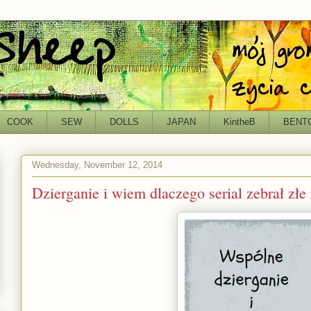
COOK
SEW
DOLLS
JAPAN
KintheB
BENT
Wednesday, November 12, 2014
Dzierganie i wiem dlaczego serial zebrał złe