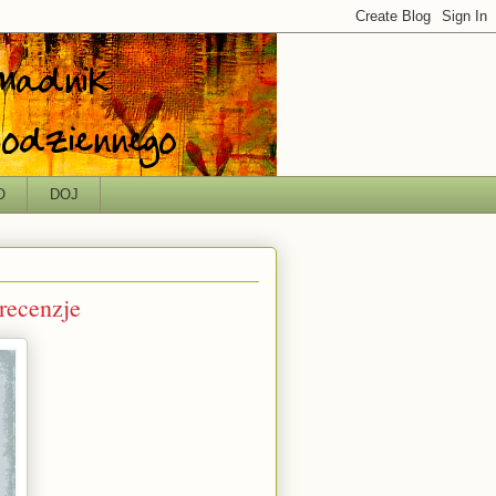
O
DOJ
 recenzje