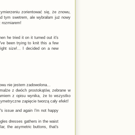
zymierzeniu zorientować się, że znowu,
ad tym swetrem, ale wybrałam już nowy
 z rozmiarem!
n he tried it on it turned out it's
've been trying to knit this a few
ight size!... I decided on a new
owu nie jestem zadowolona...
iemalże z dwóch prostokątów, zebrane w
ozumiem z opisu wynika, że to wszystko
 asymetryczne zapięcie tworzą cały efekt!
s issue and again I'm not happy
gles dresses gathers in the waist
lar, the asymetric buttons, that's