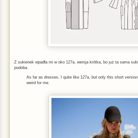
Z sukienek wpadła mi w oko 127a, wersja krótka, bo już ta sama suk
podoba.
As far as dresses, I quite like 127a, but only this short versio
weird for me.