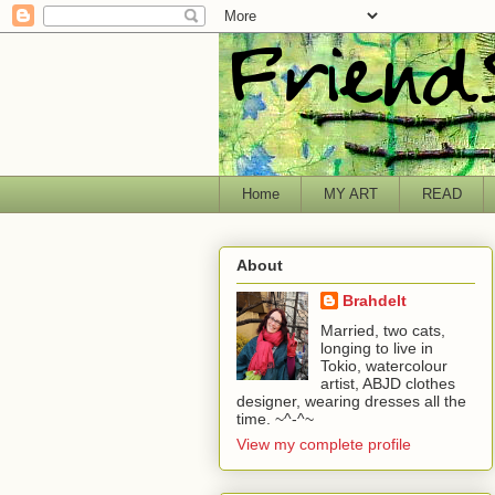
Home
MY ART
READ
About
Brahdelt
Married, two cats,
longing to live in
Tokio, watercolour
artist, ABJD clothes
designer, wearing dresses all the
time. ~^-^~
View my complete profile