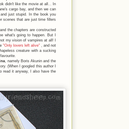
didn't like the movie at all... In
lane's cargo bay, and then we can
 and just stupid. In the book you
 scenes that are just time fillers
 and the chapters are constructed
ee what's going to happen. But I
t my vision of vampires at all! I
ie
"Only lovers left alive"
, and not
hapeless creature with a sucking
favourite.
ina
, namely Boris Akunin and the
ory. (When I googled this author I
 to read it anyway, I also have the