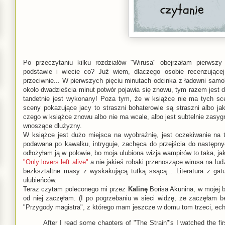
Po przeczytaniu kilku rozdziałów "Wirusa" obejrzałam pierwszy
podstawie i wiecie co? Już wiem, dlaczego osobie recenzującej
przeciwnie... W pierwszych pięciu minutach odcinka z ładowni sam
około dwadzieścia minut potwór pojawia się znowu, tym razem jest dł
tandetnie jest wykonany! Poza tym, że w książce nie ma tych sce
sceny pokazujące jacy to straszni bohaterowie są straszni albo ja
czego w książce znowu albo nie ma wcale, albo jest subtelnie zasygn
wnoszące dłużyzny.
W książce jest dużo miejsca na wyobraźnię, jest oczekiwanie na to
podawana po kawałku, intryguje, zachęca do przejścia do następnyc
odłożyłam ją w połowie, bo moja ulubiona wizja wampirów to taka, 
"Only lovers left alive"
a nie jakieś robaki przenoszące wirusa na ludz
bezkształtne masy z wyskakującą tutką ssącą... Literatura z ga
ulubieńców.
Teraz czytam poleconego mi przez
Kalinę
Borisa Akunina, w mojej b
od niej zaczęłam. (I po pogrzebaniu w sieci widzę, że zaczęłam b
"Przygody magistra", z którego mam jeszcze w domu tom trzeci, ech.
After I read some chapters of "The Strain"'s I watched the fi