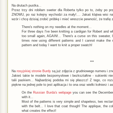
Na drutach pustka...
Przez trzy dni robiłam sweter dla Roberta tylko po to, żeby po pr
ZNOWU, po raz kolejny wychodzi za mały!.... Jakaś klątwa wisi n
wzór i chcę dzisiaj zrobić próbkę i mieć wreszcie pewność, że trafię
There's nothing on my needles at the moment...
For three days I've been knitting a cardigan for Robert and whe
too small again, AGAIN!... There's a curse on this sweater, I
times now using different patterns and I cannot make the r
pattern and today I want to knit a proper swatch!
***
Na
rosyjskiej stronie Burdy
są już zdjęcia z grudniowego numeru i zn
Jakieś takie te modele bezpomysłowe i bezkształtne - sukienki n
talii paskiem... Najbardziej podoba mi się płaszcz! Z tego, co r
piękne na jednej pole to jest aplikacja i to ona oraz wielki kołnierz i
On the
Russian Burda's webpage
you can see the December'
with it...
Most of the patterns is very simple and shapeless, two rectan
with the belt... I love that coat though! The applique, the col
what creates the effect!