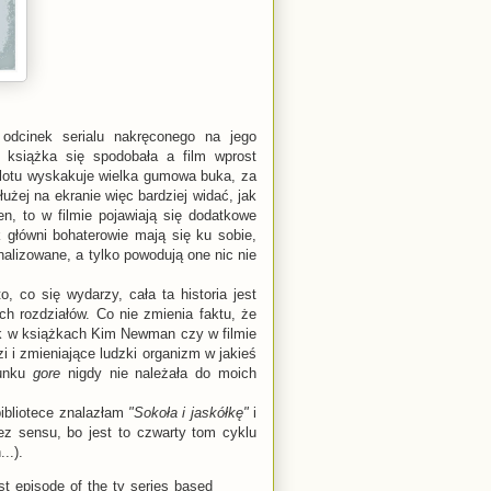
 odcinek serialu nakręconego na jego
 książka się spodobała a film wprost
olotu wyskakuje wielka gumowa buka, za
użej na ekranie więc bardziej widać, jak
n, to w filmie pojawiają się dodatkowe
k główni bohaterowie mają się ku sobie,
alizowane, a tylko powodują one nic nie
, co się wydarzy, cała ta historia jest
h rozdziałów. Co nie zmienia faktu, że
jak w książkach Kim Newman czy w filmie
i i zmieniające ludzki organizm w jakieś
tunku
gore
nigdy nie należała do moich
ibliotece znalazłam
"Sokoła i jaskółkę"
i
ez sensu, bo jest to czwarty tom cyklu
..).
rst episode of the tv series based