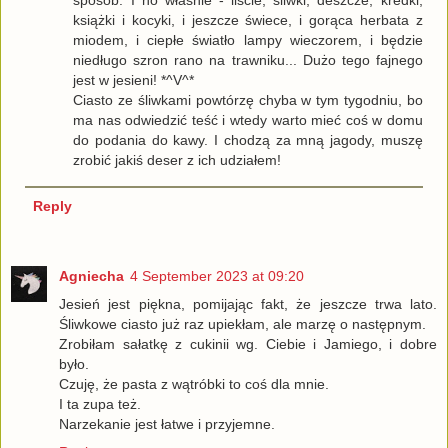
sposób. I no właśnie - liście, śliwki, deszcze, kredki,
książki i kocyki, i jeszcze świece, i gorąca herbata z
miodem, i ciepłe światło lampy wieczorem, i będzie
niedługo szron rano na trawniku... Dużo tego fajnego
jest w jesieni! *^V^*
Ciasto ze śliwkami powtórzę chyba w tym tygodniu, bo
ma nas odwiedzić teść i wtedy warto mieć coś w domu
do podania do kawy. I chodzą za mną jagody, muszę
zrobić jakiś deser z ich udziałem!
Reply
Agniecha
4 September 2023 at 09:20
Jesień jest piękna, pomijając fakt, że jeszcze trwa lato.
Śliwkowe ciasto już raz upiekłam, ale marzę o następnym.
Zrobiłam sałatkę z cukinii wg. Ciebie i Jamiego, i dobre
było.
Czuję, że pasta z wątróbki to coś dla mnie.
I ta zupa też.
Narzekanie jest łatwe i przyjemne.