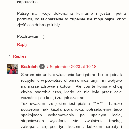
cappuccino.
Patrzę na Twoje dokonania kulinarne i jestem pełna
podziwu, bo kucharzenie to zupełnie nie moja bajka, choć
zjeść coś dobrego lubię.
Pozdrawiam :-)
Reply
Replies
Brahdelt
7 September 2023 at 10:18
Staram się unikać włączania fumigatora, bo to jednak
rozpylenie w powietrzu chemii o nieznanym mi wpływie
na nasze zdrowie i kotów... Ale coś te komary chcą
chyba nadrobić czas, kiedy ich nie było przez całe
wcześniejsze lato, i żrą jak szalone!
Też uważam, że jesień jest piękna. *^V^* I bardzo
potrzebna, jak każda pora roku, potrzebujemy tego
spokojnego wyhamowania po upalnym lecie,
stopniowego wycofania się, zwolnienia trochę,
zakopania się pod tym kocem z kubkiem herbaty i