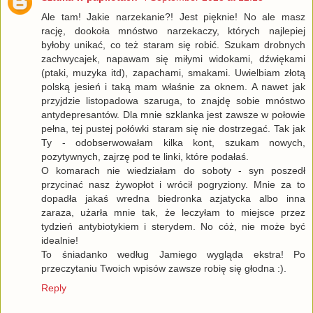
Ale tam! Jakie narzekanie?! Jest pięknie! No ale masz
rację, dookoła mnóstwo narzekaczy, których najlepiej
byłoby unikać, co też staram się robić. Szukam drobnych
zachwycajek, napawam się miłymi widokami, dźwiękami
(ptaki, muzyka itd), zapachami, smakami. Uwielbiam złotą
polską jesień i taką mam właśnie za oknem. A nawet jak
przyjdzie listopadowa szaruga, to znajdę sobie mnóstwo
antydepresantów. Dla mnie szklanka jest zawsze w połowie
pełna, tej pustej połówki staram się nie dostrzegać. Tak jak
Ty - odobserwowałam kilka kont, szukam nowych,
pozytywnych, zajrzę pod te linki, które podałaś.
O komarach nie wiedziałam do soboty - syn poszedł
przycinać nasz żywopłot i wrócił pogryziony. Mnie za to
dopadła jakaś wredna biedronka azjatycka albo inna
zaraza, użarła mnie tak, że leczyłam to miejsce przez
tydzień antybiotykiem i sterydem. No cóż, nie może być
idealnie!
To śniadanko według Jamiego wygląda ekstra! Po
przeczytaniu Twoich wpisów zawsze robię się głodna :).
Reply