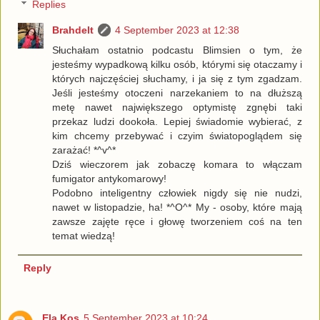
Replies
Brahdelt
4 September 2023 at 12:38
Słuchałam ostatnio podcastu Blimsien o tym, że
jesteśmy wypadkową kilku osób, którymi się otaczamy i
których najczęściej słuchamy, i ja się z tym zgadzam.
Jeśli jesteśmy otoczeni narzekaniem to na dłuższą
metę nawet największego optymistę zgnębi taki
przekaz ludzi dookoła. Lepiej świadomie wybierać, z
kim chcemy przebywać i czyim światopoglądem się
zarażać! *^v^*
Dziś wieczorem jak zobaczę komara to włączam
fumigator antykomarowy!
Podobno inteligentny człowiek nigdy się nie nudzi,
nawet w listopadzie, ha! *^O^* My - osoby, które mają
zawsze zajęte ręce i głowę tworzeniem coś na ten
temat wiedzą!
Reply
Ela Kos
5 September 2023 at 10:24