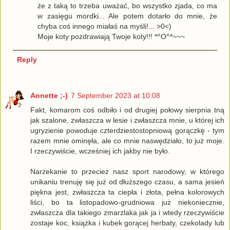
że z taką to trzeba uważać, bo wszystko zjada, co ma
w zasięgu mordki... Ale potem dotarło do mnie, że
chyba coś innego miałaś na myśli!... >0<)
Moje koty pozdrawiają Twoje koty!!! *^O^*~~~
Reply
Annette ;-)
7 September 2023 at 10:08
Fakt, komarom coś odbiło i od drugiej połowy sierpnia tną
jak szalone, zwłaszcza w lesie i zwłaszcza mnie, u której ich
ugryzienie powoduje czterdziestostopniową gorączkę - tym
razem mnie ominęła, ale co mnie naswędziało, to już moje.
I rzeczywiście, wcześniej ich jakby nie było.
Narzekanie to przecież nasz sport narodowy, w którego
unikaniu trenuję się już od dłuższego czasu, a sama jesień
piękna jest, zwłaszcza ta ciepła i złota, pełna kolorowych
liści, bo ta listopadowo-grudniowa już niekoniecznie,
zwłaszcza dla takiego zmarzlaka jak ja i wtedy rzeczywiście
zostaje koc, książka i kubek gorącej herbaty, czekolady lub