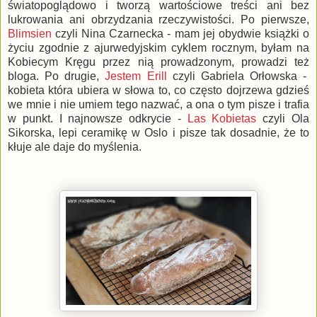
światopoglądowo i tworzą wartościowe treści ani bez
lukrowania ani obrzydzania rzeczywistości. Po pierwsze,
Blimsien
czyli Nina Czarnecka - mam jej obydwie książki o
życiu zgodnie z ajurwedyjskim cyklem rocznym, byłam na
Kobiecym Kręgu przez nią prowadzonym, prowadzi też
bloga. Po drugie,
Jestem Erill
czyli Gabriela Orłowska -
kobieta która ubiera w słowa to, co często dojrzewa gdzieś
we mnie i nie umiem tego nazwać, a ona o tym pisze i trafia
w punkt. I najnowsze odkrycie -
Las Kobietas
czyli Ola
Sikorska, lepi ceramikę w Oslo i pisze tak dosadnie, że to
kłuje ale daje do myślenia.