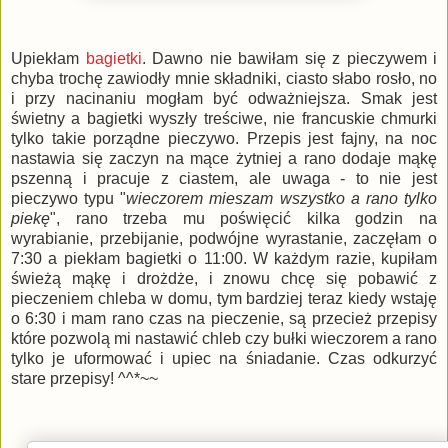
Upiekłam
bagietki
. Dawno nie bawiłam się z pieczywem i
chyba trochę zawiodły mnie składniki, ciasto słabo rosło, no
i przy nacinaniu mogłam być odważniejsza. Smak jest
świetny a bagietki wyszły treściwe, nie francuskie chmurki
tylko takie porządne pieczywo. Przepis jest fajny, na noc
nastawia się zaczyn na mące żytniej a rano dodaje mąkę
pszenną i pracuje z ciastem, ale uwaga - to nie jest
pieczywo typu "
wieczorem mieszam wszystko a rano tylko
piekę
", rano trzeba mu poświęcić kilka godzin na
wyrabianie, przebijanie, podwójne wyrastanie, zaczęłam o
7:30 a piekłam bagietki o 11:00. W każdym razie, kupiłam
świeżą mąkę i drożdże, i znowu chcę się pobawić z
pieczeniem chleba w domu, tym bardziej teraz kiedy wstaję
o 6:30 i mam rano czas na pieczenie, są przecież przepisy
które pozwolą mi nastawić chleb czy bułki wieczorem a rano
tylko je uformować i upiec na śniadanie. Czas odkurzyć
stare przepisy! ^^*~~