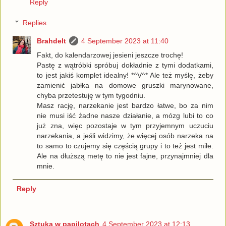
Reply
Replies
Brahdelt
4 September 2023 at 11:40
Fakt, do kalendarzowej jesieni jeszcze trochę!
Pastę z wątróbki spróbuj dokładnie z tymi dodatkami,
to jest jakiś komplet idealny! *^V^* Ale też myślę, żeby
zamienić jabłka na domowe gruszki marynowane,
chyba przetestuję w tym tygodniu.
Masz rację, narzekanie jest bardzo łatwe, bo za nim
nie musi iść żadne nasze działanie, a mózg lubi to co
już zna, więc pozostaje w tym przyjemnym uczuciu
narzekania, a jeśli widzimy, że więcej osób narzeka na
to samo to czujemy się częścią grupy i to też jest miłe.
Ale na dłuższą metę to nie jest fajne, przynajmniej dla
mnie.
Reply
Sztuka w papilotach
4 September 2023 at 12:13