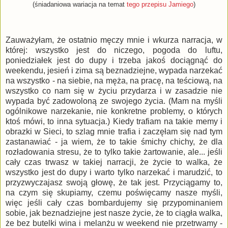
(śniadaniowa wariacja na temat
tego przepisu Jamiego
)
Zauważyłam, że ostatnio męczy mnie i wkurza narracja, w
której: wszystko jest do niczego, pogoda do luftu,
poniedziałek jest do dupy i trzeba jakoś dociągnąć do
weekendu, jesień i zima są beznadziejne, wypada narzekać
na wszystko - na siebie, na męża, na pracę, na teściową, na
wszystko co nam się w życiu przydarza i w zasadzie nie
wypada być zadowoloną ze swojego życia. (Mam na myśli
ogólnikowe narzekanie, nie konkretne problemy, o których
ktoś mówi, to inna sytuacja.) Kiedy trafiam na takie memy i
obrazki w Sieci, to szlag mnie trafia i zaczęłam się nad tym
zastanawiać - ja wiem, że to takie śmichy chichy, że dla
rozładowania stresu, że to tylko takie żartowanie, ale... jeśli
cały czas trwasz w takiej narracji, że życie to walka, że
wszystko jest do dupy i warto tylko narzekać i marudzić, to
przyzwyczajasz swoją głowę, że tak jest. Przyciągamy to,
na czym się skupiamy, czemu poświęcamy nasze myśli,
więc jeśli cały czas bombardujemy się przypominaniem
sobie, jak beznadziejne jest nasze życie, że to ciągła walka,
że bez butelki wina i melanżu w weekend nie przetrwamy -