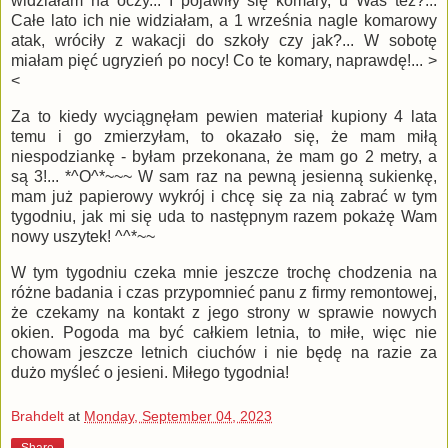
widziałam na oczy... I pojawiły się komary, u Was też?...
Całe lato ich nie widziałam, a 1 września nagle komarowy
atak, wróciły z wakacji do szkoły czy jak?... W sobotę
miałam pięć ugryzień po nocy! Co te komary, naprawdę!... >
<
Za to kiedy wyciągnęłam pewien materiał kupiony 4 lata
temu i go zmierzyłam, to okazało się, że mam miłą
niespodziankę - byłam przekonana, że mam go 2 metry, a
są 3!... *^O^*~~~ W sam raz na pewną jesienną sukienkę,
mam już papierowy wykrój i chcę się za nią zabrać w tym
tygodniu, jak mi się uda to następnym razem pokażę Wam
nowy uszytek! ^^*~~
W tym tygodniu czeka mnie jeszcze trochę chodzenia na
różne badania i czas przypomnieć panu z firmy remontowej,
że czekamy na kontakt z jego strony w sprawie nowych
okien. Pogoda ma być całkiem letnia, to miłe, więc nie
chowam jeszcze letnich ciuchów i nie będę na razie za
dużo myśleć o jesieni. Miłego tygodnia!
Brahdelt
at
Monday, September 04, 2023
Share