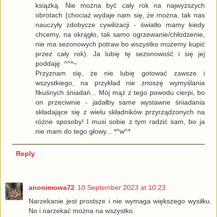
książką. Nie można być cały rok na najwyższych
obrotach (chociaż wydaje nam się, że można, tak nas
nauczyły zdobycze cywilizacji - światło mamy kiedy
chcemy, na okrągło, tak samo ogrzewanie/chłodzenie,
nie ma sezonowych potraw bo wszystko możemy kupić
przez cały rok). Ja lubię tę sezonowość i się jej
poddaję. ^^*~
Przyznam się, że nie lubię gotować zawsze i
wszystkiego, na przykład nie znoszę wymyślania
fikuśnych śniadań... Mój mąż z tego powodu cierpi, bo
on przeciwnie - jadałby same wystawne śniadania
składające się z wielu składników przyrządzonych na
różne sposoby! I musi sobie z tym radzić sam, bo ja
nie mam do tego głowy... *^w^*
Reply
anonimowa72
10 September 2023 at 10:23
Narzekanie jest prostsze i nie wymaga większego wysiłku.
No i narzekać można na wszystko.