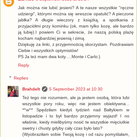
Jak można nie lubić jesieni? A te nasze wszystkie "ręczne
udziergi", którymi można się wreszcie opatulić? A pieczone
jabłka? A długie wieczory z książką, a spotkania z
przyjaciółmi przy kominku (ok, mam tylko kozę, ale bardzo
ją lubię).I powiem Ci w sekrecie, że naszą polską plażę
kocham najbardziej jesienią i zimą.
Dziękuję za linki, z przyjemnością skorzystam. Pozdrawiam
Ciebie i wszystkich optymistów!
PS Ja też mam dwa koty.....Monte i Carlo:)
Reply
Replies
Brahdelt
5 September 2023 at 10:30
Też tego nie rozumiem, ale ja jestem osobą, która lubi
wszystkie pory roku, więc nie jestem obiektywna...
*^w^* Spędziłam kiedyś tydzień nad Bałtykiem w
listopadzie i to był bardzo przyjemny wyjazd! I no
właśnie, kiedy mielibyśmy nosić te wszystkie mięciutkie
swetry i chusty gdyby cały czas było lato?
(Wyobraziłam sobie Twoją kozę i od razu pomyślałam,