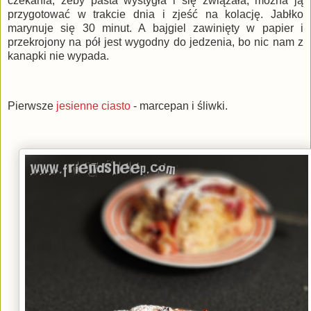
czekania, żeby pasta wystygła i się związała, można ją
przygotować w trakcie dnia i zjeść na kolację. Jabłko
marynuje się 30 minut. A bajgiel zawinięty w papier i
przekrojony na pół jest wygodny do jedzenia, bo nic nam z
kanapki nie wypada.
Pierwsze
jesienne ciasto
- marcepan i śliwki.