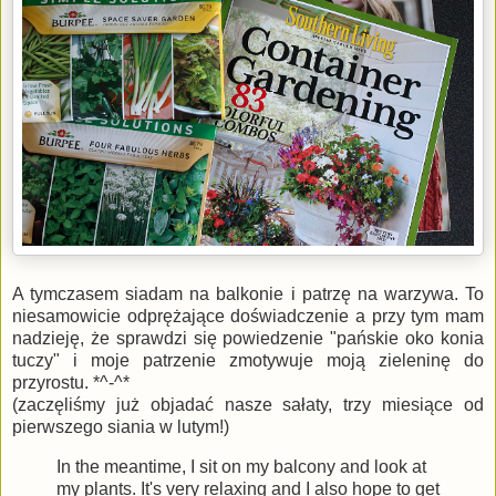
A tymczasem siadam na balkonie i patrzę na warzywa. To
niesamowicie odprężające doświadczenie a przy tym mam
nadzieję, że sprawdzi się powiedzenie "pańskie oko konia
tuczy" i moje patrzenie zmotywuje moją zieleninę do
przyrostu. *^-^*
(zaczęliśmy już objadać nasze sałaty, trzy miesiące od
pierwszego siania w lutym!)
In the meantime, I sit on my balcony and look at
my plants. It's very relaxing and I also hope to get