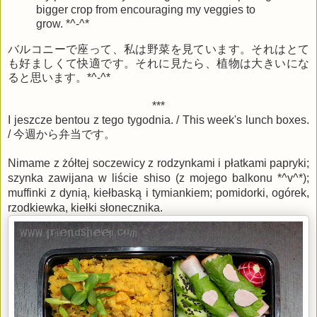
bigger crop from encouraging my veggies to
grow. *^-^*
バルコニーで座って、私は野菜を見ています。それはとて
も好ましくて快適です。それに見たら、植物は大きいにな
ると思います。*^-^*
***
I jeszcze bentou z tego tygodnia. / This week's lunch boxes.
/ 今週から弁当です。
Nimame z żółtej soczewicy z rodzynkami i płatkami papryki;
szynka zawijana w liście shiso (z mojego balkonu *^v^*);
muffinki z dynią, kiełbaską i tymiankiem; pomidorki, ogórek,
rzodkiewka, kiełki słonecznika.