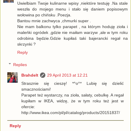
Uwielbiam Twoje kulinarne wpisy ,niektóre testuję .Na stale
weszła do mojego menu i stało się daniem popisowym
wołowina po chińsku .Poezja.
Bantou mnie zachwyca ,chmurki super .
Nie mam balkonu tylko parapet , na którym hoduję zioła i
maleńki ogródek ,gdzie nie maiłam warzyw ,ale w tym roku
odrobina będzie.Gdzie kupiłaś taki bajerancki regał na
skrzynki ?
Reply
Replies
Brahdelt
29 April 2013 at 12:21
Strasznie się cieszę! *^o^* Lubię się dzielić
smacznościami!
Parapet też wystarczy, na zioła, sałaty, cebulkę. A regał
kupiłam w IKEA, widzę, że w tym roku też jest w
ofercie:
http://www.ikea.com/pl/pl/catalog/products/20151837/
Reply