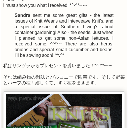
I must show you what I received! *^-^*~~~
Sandra
sent me some great gifts - the latest
issues of Knit Wear's and Interweave Knit's, and
a special issue of Southern Living's about
container gardening! Also - the seeds. Just when
I planned to get some non-Asian lettuces, I
received some. ^^*~~ There are also herbs,
onions and special small cucumber and beans.
I'll be sowing soon! *^v^*
私はサンヅラからプレゼントを貰いました！*^-^*~~~
それは編み物の雑誌とバルコニーで園芸です。そして野菜
とハーブの種！嬉しくて、すぐ種をまきます。