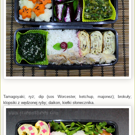
Tamagoyaki; ryż; dip (sos Worcester, ketchup, majonez); brokuły;
klopsiki z wędzonej ryby; daikon, kiełki słonecznika.