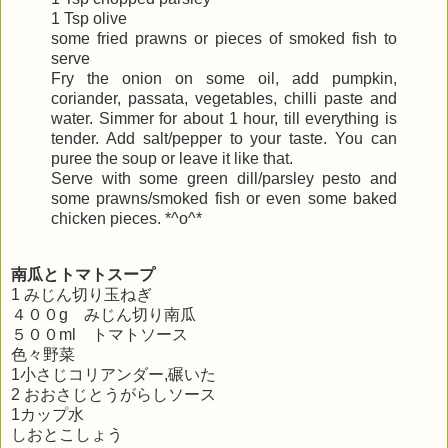
1 Tsp olive
some fried prawns or pieces of smoked fish to
serve
Fry the onion on some oil, add pumpkin,
coriander, passata, vegetables, chilli paste and
water. Simmer for about 1 hour, till everything is
tender. Add salt/pepper to your taste. You can
puree the soup or leave it like that.
Serve with some green dill/parsley pesto and
some prawns/smoked fish or even some baked
chicken pieces. *^o^*
南瓜とトマトスープ
1 みじん切り玉ねぎ
４００g みじん切り南瓜
５００ml トマトソース
色々野菜
1小さじコリアンダー,碾いた
2 おおさじとうがらしソース
1カップ水
しおとこしょう