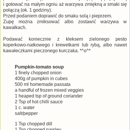
i gotować na małym ogniu aż warzywa zmiękną a smaki się
połączą (ok. 1 godziny).
Przed podaniem doprawić do smaku solą i pieprzem.
Zupę można zmiksować albo zostawić warzywa w
kawałkach.
Podawać koniecznie z kleksem zielonego pesto
koperkowo-natkowego i krewetkami lub rybą, albo nawet
kawałeczkami pieczonego kurczaka. *^o^*
Pumpkin-tomato soup
1 finely chopped onion
400g of pumpkin in cubes
500 ml homemade passata
a handful of frozen mixed veggies
1 heaped tsp of ground coriander
2 Tsp of hot chilli sauce
1 c. water
salt/pepper
1 Tsp chopped dill
1 Tsp chopped parsley