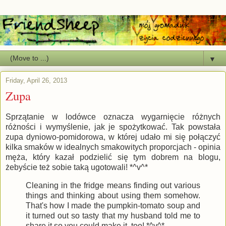
▼
Friday, April 26, 2013
Zupa
Sprzątanie w lodówce oznacza wygarnięcie różnych
różności i wymyślenie, jak je spożytkować. Tak powstała
zupa dyniowo-pomidorowa, w której udało mi się połączyć
kilka smaków w idealnych smakowitych proporcjach - opinia
męża, który kazał podzielić się tym dobrem na blogu,
żebyście też sobie taką ugotowali! *^v^*
Cleaning in the fridge means finding out various
things and thinking about using them somehow.
That's how I made the pumpkin-tomato soup and
it turned out so tasty that my husband told me to
share it so you could make it, too! *^v^*