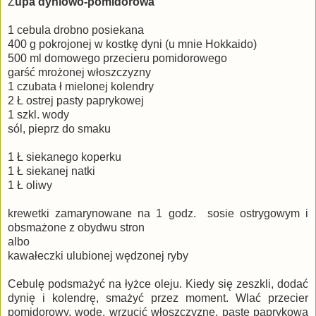
Z
upa dyniowo-pomidorowa
1 cebula drobno posiekana
400 g pokrojonej w kostkę dyni (u mnie Hokkaido)
500 ml domowego przecieru pomidorowego
garść mrożonej włoszczyzny
1 czubata ł mielonej kolendry
2 Ł ostrej pasty paprykowej
1 szkl. wody
sól, pieprz do smaku
1 Ł siekanego koperku
1 Ł siekanej natki
1 Ł oliwy
krewetki zamarynowane na 1 godz. sosie ostrygowym i
obsmażone z obydwu stron
albo
kawałeczki ulubionej wędzonej ryby
Cebulę podsmażyć na łyżce oleju. Kiedy się zeszkli, dodać
dynię i kolendrę, smażyć przez moment. Wlać przecier
pomidorowy, wodę, wrzucić włoszczyznę, pastę paprykową