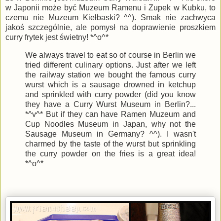
w Japonii może być Muzeum Ramenu i Zupek w Kubku, to
czemu nie Muzeum Kiełbaski? ^^). Smak nie zachwyca
jakoś szczególnie, ale pomysł na doprawienie proszkiem
curry frytek jest świetny! *^o^*
We always travel to eat so of course in Berlin we
tried different culinary options. Just after we left
the railway station we bought the famous curry
wurst which is a sausage drowned in ketchup
and sprinkled with curry powder (did you know
they have a Curry Wurst Museum in Berlin?...
*^v^* But if they can have Ramen Muzeum and
Cup Noodles Museum in Japan, why not the
Sausage Museum in Germany? ^^). I wasn't
charmed by the taste of the wurst but sprinkling
the curry powder on the fries is a great idea!
*^o^*