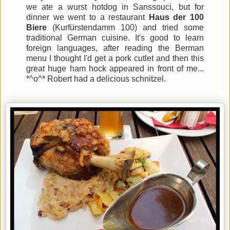
we ate a wurst hotdog in Sanssouci, but for
dinner we went to a restaurant
Haus der 100
Biere
(Kurfürstendamm 100) and tried some
traditional German cuisine. It's good to learn
foreign languages, after reading the Berman
menu I thought I'd get a pork cutlet and then this
great huge ham hock appeared in front of me...
*^o^* Robert had a delicious schnitzel.