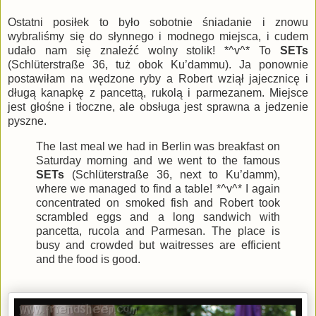
Ostatni posiłek to było sobotnie śniadanie i znowu
wybraliśmy się do słynnego i modnego miejsca, i cudem
udało nam się znaleźć wolny stolik! *^v^* To
SETs
(Schlüterstraße 36, tuż obok Ku’dammu). Ja ponownie
postawiłam na wędzone ryby a Robert wziął jajecznicę i
długą kanapkę z pancettą, rukolą i parmezanem. Miejsce
jest głośne i tłoczne, ale obsługa jest sprawna a jedzenie
pyszne.
The last meal we had in Berlin was breakfast on
Saturday morning and we went to the famous
SETs
(Schlüterstraße 36, next to Ku’damm),
where we managed to find a table! *^v^* I again
concentrated on smoked fish and Robert took
scrambled eggs and a long sandwich with
pancetta, rucola and Parmesan. The place is
busy and crowded but waitresses are efficient
and the food is good.