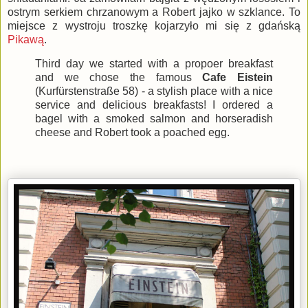
ostrym serkiem chrzanowym a Robert jajko w szklance. To
miejsce z wystroju troszkę kojarzyło mi się z gdańską
Pikawą
.
Third day we started with a propoer breakfast
and we chose the famous
Cafe Eistein
(Kurfürstenstraße 58) - a stylish place with a nice
service and delicious breakfasts! I ordered a
bagel with a smoked salmon and horseradish
cheese and Robert took a poached egg.