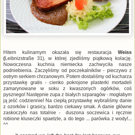
Hitem kulinarnym okazała się restauracja
Weiss
(
Leibnizstraße 31)
, w której zjedliśmy piątkową kolację.
Nowoczesna kuchnia niemiecka zachwyciła nasze
podniebienia. Zaczęliśmy od poczekalników - pieczywo z
ostrym serkiem chrzanowym. Potem dostaliśmy od kucharza
przystawkę gratis - cienko pokrojone plasterki mortadeli
zamarynowane w soku z kwaszonych ogórków, coś
pysznego! Następnie zupa z białych szparagów - mogłabym
ją jeść codziennie! Na ciepłą przystawkę wybraliśmy danie
z ozorków i grasicy, bardzo ciekawy smak. A danie główne
zaskoczyło nas totalnie - duszona soczewica i ręcznie
robione kluseczki spaetzle, a do tego ... parówka z wody!...
^^