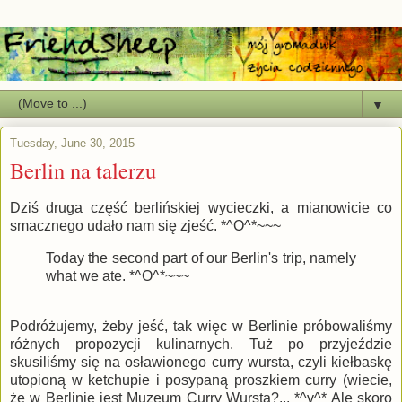
▼
Tuesday, June 30, 2015
Berlin na talerzu
Dziś druga część berlińskiej wycieczki, a mianowicie co
smacznego udało nam się zjeść. *^O^*~~~
Today the second part of our Berlin's trip, namely
what we ate. *^O^*~~~
Podróżujemy, żeby jeść, tak więc w Berlinie próbowaliśmy
różnych propozycji kulinarnych. Tuż po przyjeździe
skusiliśmy się na osławionego curry wursta, czyli kiełbaskę
utopioną w ketchupie i posypaną proszkiem curry (wiecie,
że w Berlinie jest Muzeum Curry Wursta?... *^v^* Ale skoro