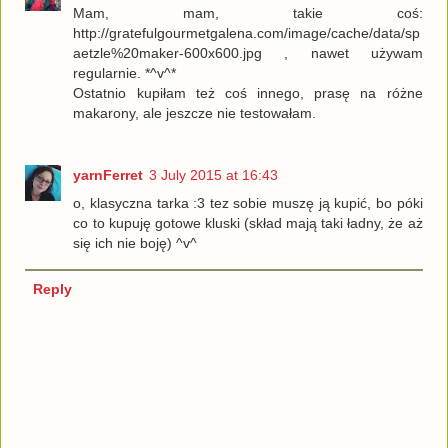
Mam, mam, takie coś:
http://gratefulgourmetgalena.com/image/cache/data/sp
aetzle%20maker-600x600.jpg , nawet używam
regularnie. *^v^*
Ostatnio kupiłam też coś innego, prasę na różne
makarony, ale jeszcze nie testowałam.
yarnFerret
3 July 2015 at 16:43
o, klasyczna tarka :3 tez sobie muszę ją kupić, bo póki
co to kupuję gotowe kluski (skład mają taki ładny, że aż
się ich nie boję) ^v^
Reply