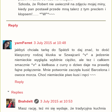
Szkoda, że Robert nie uwiecznił na zdjęciu mojej miny,
kiedy pan postawił przede mną talerz z tym preclem i
klopsem!...... *^W^*~~~
Reply
yarnFerret
3 July 2015 at 10:48
jakbyś chciała tarkę do Spätzli to daj znać, to dość
klasyczny rodzaj kluska w Szwajcarii ^v^ a jedzenie
niemieckie wygląda wybitnie ciężko, ale tez i całkiem
smacznie ^v^ a kiełbasa z curry o dziwo daje na prawdę
fajne połączenie. Mnie potwornie zaczęła kusić Barcelona i
owoce morza. Choć niemieckie piwo kusi i nęci ~~~
Reply
Replies
Brahdelt
3 July 2015 at 10:53
Masz rację, też mi się wydaje, że tradycyjna kuchnia