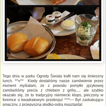
Tego dnia w parku Ogrody Świata trafił nam się śmieszny
lunch. *^v^* Kiedy dostaliśmy nasze zamówienie przez
moment myślałam, że z powodu pomyłki językowej
zamówiliśmy precla z chlebem z grilla..... ale szybko
okazało się, że to tradycyjny niemiecki klops, pieczony w
foremce o kwadratowym przekroju! ^^*~~ Był zaskakująco
smaczny, z przepyszną słodko-ostrą musztardą!