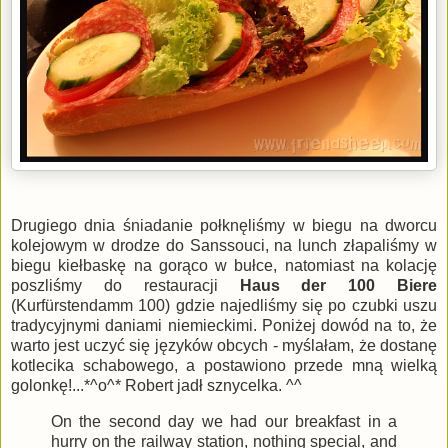
Drugiego dnia śniadanie połknęliśmy w biegu na dworcu
kolejowym w drodze do Sanssouci, na lunch złapaliśmy w
biegu kiełbaskę na gorąco w bułce, natomiast na kolację
poszliśmy do restauracji
Haus der 100 Biere
(Kurfürstendamm 100) gdzie najedliśmy się po czubki uszu
tradycyjnymi daniami niemieckimi. Poniżej dowód na to, że
warto jest uczyć się języków obcych - myślałam, że dostanę
kotlecika schabowego, a postawiono przede mną wielką
golonkę!...*^o^* Robert jadł sznycelka. ^^
On the second day we had our breakfast in a
hurry on the railway station, nothing special, and