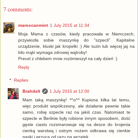
7 comments:
maroccanmint
1 July 2015 at 11:34
Moja Mama z czasów, kiedy pracowała w Niemczech,
przywiozła sobie maszynkę do "szpecli". Kapitalne
urządzenie, kluski jak kropelki :) Ale tuzin lub więcej jaj na
kilo mąki wymaga zdrowej wątroby!
Precel z chlebem mnie rozśmieszył na cały dzień :)
Reply
Replies
Brahdelt
1 July 2015 at 12:00
Mam taką maszynkę! *^o^* Kupiona kilka lat temu,
więc produkt współczesny, ale działanie pewnie takie
samo, robię szpecle raz na jakiś czas. Natomiast te
szpecle w Berlinie były robione innym sposobem, dość
gęste ciasto rozsmarowuje się na desce do krojenia
cienką warstwą i ostrym nożem odkrawa się cienkie
paski i wrzuca od razu na wrzątek.