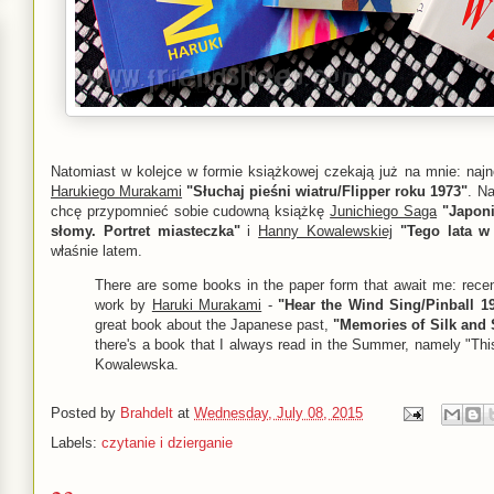
Natomiast w kolejce w formie książkowej czekają już na mnie: najn
Harukiego Murakami
"Słuchaj pieśni wiatru/Flipper roku 1973"
. N
chcę przypomnieć sobie cudowną książkę
Junichiego Saga
"Japon
słomy. Portret miasteczka"
i
Hanny Kowalewskiej
"Tego lata w
właśnie latem.
There are some books in the paper form that await me: recent
work by
Haruki Murakami
-
"Hear the Wind Sing/Pinball 1
great book about the Japanese past,
"Memories of Silk and 
there's a book that I always read in the Summer, namely "T
Kowalewska.
Posted by
Brahdelt
at
Wednesday, July 08, 2015
Labels:
czytanie i dzierganie