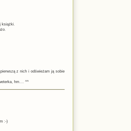
 książki.
użo.
pierwszą z nich i odświeżam ją sobie
eterka, hm.... ^^
m :-)