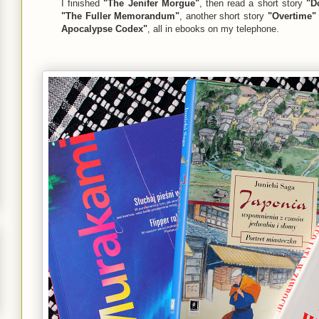
I finished
"The Jenifer Morgue"
, then read a short story
"D
"The Fuller Memorandum"
, another short story
"Overtime"
Apocalypse Codex"
, all in ebooks on my telephone.