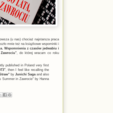
owsza (u nas) chociaż najstarsza praca
aszło mnie też na książkowe wspominki i
ia. Wspomnienia z czasów jedwabiu i
 Zawrociu"
, do której wracam co roku
ly published in Poland very first
973"
, then I feel like recalling the
Straw"
by
Junichi Saga
and also
his Summer in Zawrocie" by Hanna