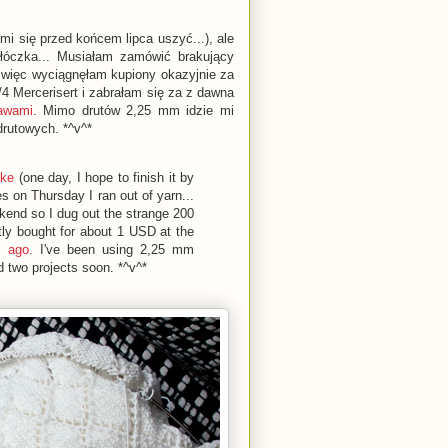
i się przed końcem lipca uszyć...), ale
óczka... Musiałam zamówić brakujący
 więc wyciągnęłam kupiony okazyjnie za
4 Mercerisert i zabrałam się za z dawna
awami
. Mimo drutów 2,25 mm idzie mi
drutowych. *^v^*
ake
(one day, I hope to finish it by
es on Thursday I ran out of yarn...
ekend so I dug out the strange 200
tly bought for about 1 USD at the
s ago.
I've been using 2,25 mm
d two projects soon. *^v^*