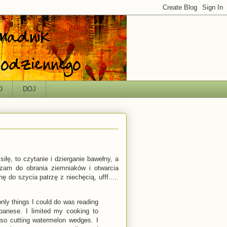
O
DOJ
łę, to czytanie i dzierganie bawełny, a
czam do obrania ziemniaków i otwarcia
do szycia patrzę z niechęcią, ufff.....
only things I could do was reading
apanese. I limited my cooking to
lso cutting watermelon wedges. I