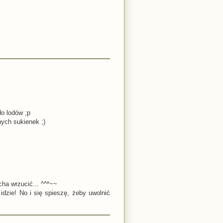
do lodów ;p
nych sukienek ;)
ha wrzucić... ^^*~~
 idzie! No i się spieszę, żeby uwolnić