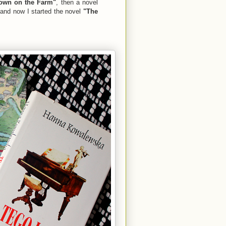
own on the Farm"
, then a novel
and now I started the novel
"The