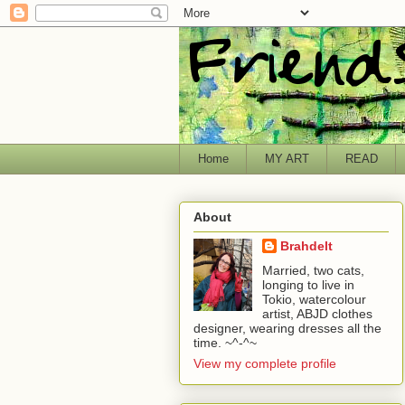
Home
MY ART
READ
About
Brahdelt
Married, two cats,
longing to live in
Tokio, watercolour
artist, ABJD clothes
designer, wearing dresses all the
time. ~^-^~
View my complete profile