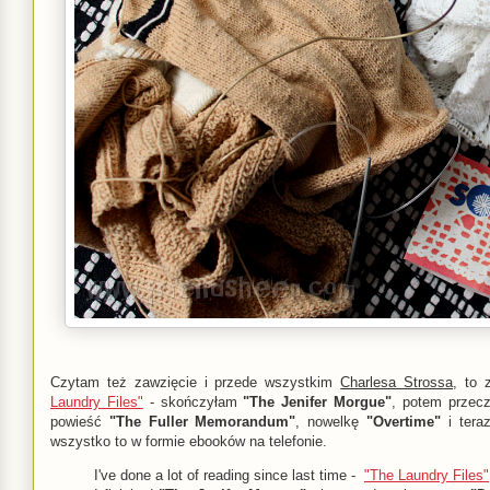
Czytam też zawzięcie i przede wszystkim
Charlesa Strossa
, to 
Laundry Files"
- skończyłam
"The Jenifer Morgue"
, potem przec
powieść
"The Fuller Memorandum"
, nowelkę
"Overtime"
i tera
wszystko to w formie ebooków na telefonie.
I've done a lot of reading since last time -
"The Laundry Files"