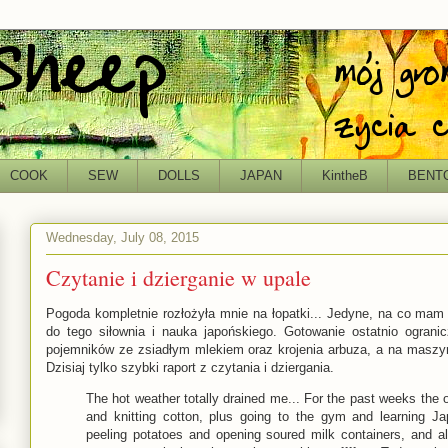
COOK
SEW
DOLLS
JAPAN
KintheB
BENT
Wednesday, July 08, 2015
Czytanie i dzierganie w upale
Pogoda kompletnie rozłożyła mnie na łopatki... Jedyne, na co mam si
do tego siłownia i nauka japońskiego. Gotowanie ostatnio ograni
pojemników ze zsiadłym mlekiem oraz krojenia arbuza, a na maszynę 
Dzisiaj tylko szybki raport z czytania i dziergania.
The hot weather totally drained me... For the past weeks the 
and knitting cotton, plus going to the gym and learning J
peeling potatoes and opening soured milk containers, and a