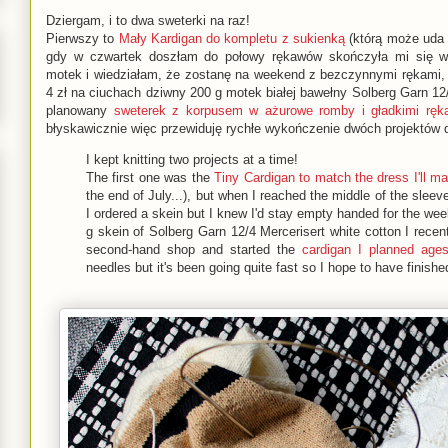
Dziergam, i to dwa sweterki na raz!
Pierwszy to
Mały Kardigan do kompletu z sukienką
(którą może uda m
gdy w czwartek doszłam do połowy rękawów skończyła mi się wł
motek i wiedziałam, że zostanę na weekend z bezczynnymi rękami,
4 zł na ciuchach dziwny 200 g motek białej bawełny Solberg Garn 12/
planowany
sweterek z korpusem w ażurowe romby i gładkimi ręk
błyskawicznie więc przewiduję rychłe wykończenie dwóch projektów 
I kept knitting two projects at a time!
The first one was the
Tiny Cardigan to match the dress I'll m
the end of July...), but when I reached the middle of the sleev
I ordered a skein but I knew I'd stay empty handed for the we
g skein of Solberg Garn 12/4 Mercerisert white cotton I recen
second-hand shop and started the
cardigan I planned age
needles but it's been going quite fast so I hope to have finishe