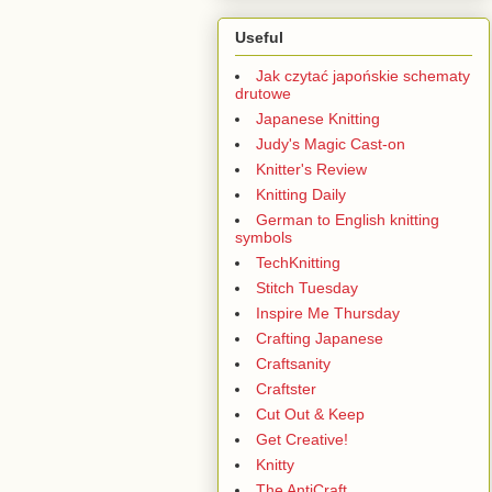
Useful
Jak czytać japońskie schematy
drutowe
Japanese Knitting
Judy's Magic Cast-on
Knitter's Review
Knitting Daily
German to English knitting
symbols
TechKnitting
Stitch Tuesday
Inspire Me Thursday
Crafting Japanese
Craftsanity
Craftster
Cut Out & Keep
Get Creative!
Knitty
The AntiCraft