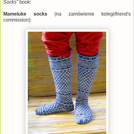
Socks"
book:
Mameluke socks
(na zamówienie kolegi/friend's
commission):