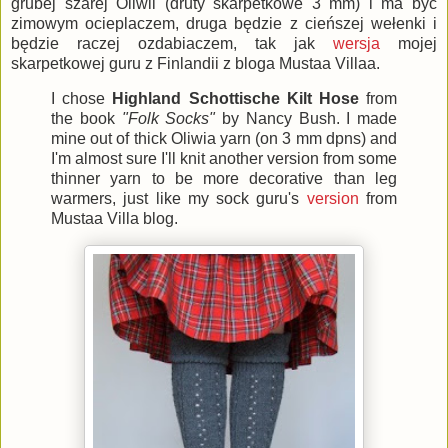
grubej szarej Oliwii (druty skarpetkowe 3 mm) i ma być
zimowym ocieplaczem, druga będzie z cieńszej wełenki i
będzie raczej ozdabiaczem, tak jak
wersja
mojej
skarpetkowej guru z Finlandii z bloga Mustaa Villaa.
I chose
Highland Schottische Kilt Hose
from
the book
"Folk Socks"
by Nancy Bush. I made
mine out of thick Oliwia yarn (on 3 mm dpns) and
I'm almost sure I'll knit another version from some
thinner yarn to be more decorative than leg
warmers, just like my sock guru's
version
from
Mustaa Villa blog.