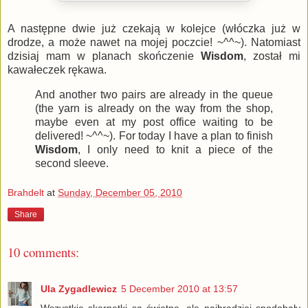
A następne dwie już czekają w kolejce (włóczka już w
drodze, a może nawet na mojej poczcie! ~^^~). Natomiast
dzisiaj mam w planach skończenie
Wisdom
, został mi
kawałeczek rękawa.
And another two pairs are already in the queue
(the yarn is already on the way from the shop,
maybe even at my post office waiting to be
delivered! ~^^~). For today I have a plan to finish
Wisdom
, I only need to knit a piece of the
second sleeve.
Brahdelt
at
Sunday, December 05, 2010
Share
10 comments:
Ula Zygadlewicz
5 December 2010 at 13:57
Wszystkie skarpetki są świetne, ale najbradziej spodobały