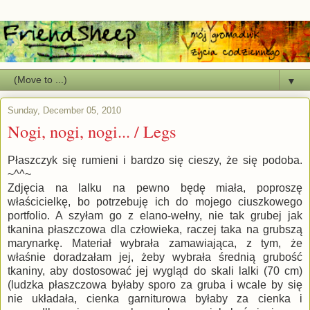
▼
Sunday, December 05, 2010
Nogi, nogi, nogi... / Legs
Płaszczyk się rumieni i bardzo się cieszy, że się podoba.
~^^~
Zdjęcia na lalku na pewno będę miała, poproszę
właścicielkę, bo potrzebuję ich do mojego ciuszkowego
portfolio. A szyłam go z elano-wełny, nie tak grubej jak
tkanina płaszczowa dla człowieka, raczej taka na grubszą
marynarkę. Materiał wybrała zamawiająca, z tym, że
właśnie doradzałam jej, żeby wybrała średnią grubość
tkaniny, aby dostosować jej wygląd do skali lalki (70 cm)
(ludzka płaszczowa byłaby sporo za gruba i wcale by się
nie układała, cienka garniturowa byłaby za cienka i