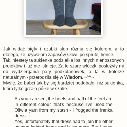
Jak widać pięty i czubki stóp różnią się kolorem, a to
dlatego, że używałam zapasów Oliwii po sprutej Irence.
Tak, niestety ta sukienka podzieliła los innych nienoszonych
projektów i już nie istnieje. Za to szare włóczki posłużyły mi
do wydziergania pary podkolanówek, a ta w kolorze
naturalnym - przerodziła się w
Wisdom
. ~^^~
Myślę, że babci tak by się bardziej podobało, niż sukienka,
która tylko grzała półkę w szafie.
As you can see, the heels and half of the feet are
in different colour, that's because I've used the
Oliwia yarn from my stash - I frogged the Irenka
dress.
Yes, unfortunately that dress had to join the other