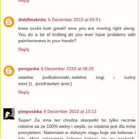
Reply
diddlinaknits
6 December 2010 at 04:51
knee socks look great!! wow you are moving right along.
You do a lot of knitting do you ever have problems with
pain/soreness in your hands?
Reply
persjanka
6 December 2010 at 08:25
swietne podkalonowki..swietne nogi i cudny
wzor:))...pozdrawiam ania:)
Reply
pimposhka
6 December 2010 at 10:12
Super! Za mna tez chodza skarpetki bo tylko recznie
robione sa ze 100% welny i cieple, co ostatnio jest dla mnie
priorytetem. Natomiast w dalszym ciagu boje sie kolorow i
tyle. Moje polaczenie kolorow konczy sie na paskach,