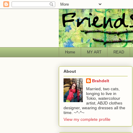
Home
MY ART
READ
About
Brahdelt
Married, two cats,
longing to live in
Tokio, watercolour
artist, ABJD clothes
designer, wearing dresses all the
time. ~^-^~
View my complete profile