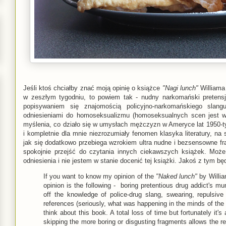
Jeśli ktoś chciałby znać moją opinię o książce
"Nagi lunch"
Williama
w zeszłym tygodniu, to powiem tak - nudny narkomański pretensj
popisywaniem się znajomością policyjno-narkomańskiego slangu
odniesieniami do homoseksualizmu (homoseksualnych scen jest w 
myślenia, co działo się w umysłach mężczyzn w Ameryce lat 1950-tych
i kompletnie dla mnie niezrozumiały fenomen klasyka literatury, na 
jak się dodatkowo przebiega wzrokiem ultra nudne i bezsensowne f
spokojnie przejść do czytania innych ciekawszych książek. Moż
odniesienia i nie jestem w stanie docenić tej książki. Jakoś z tym bę
If you want to know my opinion of the
"Naked lunch"
by Willia
opinion is the following - boring pretentious drug addict's 
off the knowledge of police-drug slang, swearing, repulsi
references (seriously, what was happening in the minds of the m
think about this book. A total loss of time but fortunately it's 
skipping the more boring or disgusting fragments allows the re