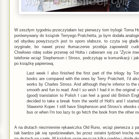
W zeszłym tygodniu przeczytałam też pierwszy tom trylogii Toma Holt
porównywany do książek Terryego Pratchetta, ja bym dodała analogie
od obydwu powyższych jest to sporo słabsze, to czyta się gład
oryginale, bo nawet przez tłumaczenie przebija zapowiedź cudn
Chwilowo robię sobie przerwę od Holta i zabieram się za
"Życie tow
telefonie wciąż Stephenson i Stross, podczytuję w komunikacji i jak
po książkę papierową.
Last week I also finished the first part of the trilogy by T
books are compared with the ones by Terry Pratchett, I'd als
works by Charles Stross. And although they're inferior to the
smooth and fun to read. And I so wish I had it in the original
(good) translation to Polish I can feel a good old British En
decided to take a break from the world of Holt's and I start
Sławomir Koper. I still have Stephenson and Stross's ebooks
bus or when I'm too lazy to go fetch the book from the other r
A na drutach niezmiennie rękawiczka Old Runo, wciąż pierwsza z pary
tak bardzo jak się spodziewałam, bo przez ostatni tydzień trochę n
na drutach na czele. W każdym razie jeszcze kilka rzędów i dojdę do