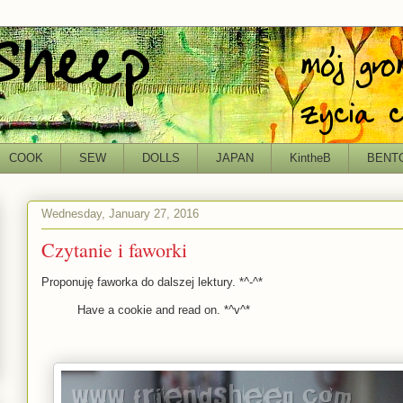
COOK
SEW
DOLLS
JAPAN
KintheB
BENT
Wednesday, January 27, 2016
Czytanie i faworki
Proponuję faworka do dalszej lektury. *^-^*
Have a cookie and read on. *^v^*