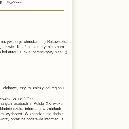
ł!... *^w^*~~~
 nazywano je chrustami. :) Rękawiczka
ę dziwić. Książek niestety nie znam...
ył autor i z jakiej perspektywy pisał. ;)
, ciekawe, czy to zależy od regionu
iczki, rośnie! ^^*~~
znanych osobach z Polski XX wieku,
kładnie szuka informacji w źródłach -
ami wydarzeń. W zasadzie nie dodaje
 tworzy obraz na podstawie informacji z