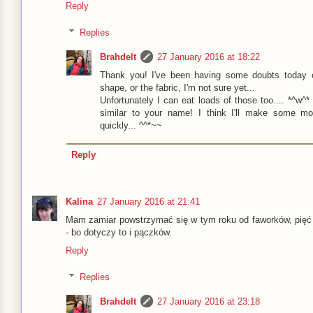
Reply
Replies
Brahdelt
27 January 2016 at 18:22
Thank you! I've been having some doubts today co
shape, or the fabric, I'm not sure yet...
Unfortunately I can eat loads of those too.... *^w^*
similar to your name! I think I'll make some m
quickly... ^^*~~
Reply
Kalina
27 January 2016 at 21:41
Mam zamiar powstrzymać się w tym roku od faworków, pięć a
- bo dotyczy to i pączków.
Reply
Replies
Brahdelt
27 January 2016 at 23:18