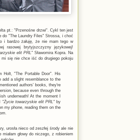
a pt.: "Przenośne drzwi". Cykl ten jest
 do "The Laundry Files" Strossa, i choć
ko i bardzo żałuję, że nie mam tego w
ej rasowej brytyjszczyzny językowej!
arzyskie elit PRL"
Sławomira Kopra. Na
 mi się nie chce iść do drugiego pokoju
om Holt, "The Portable Door". His
o add a slight resemblance to the
 mentioned authors' books, they're
 version, because even through the
glish underneath! At the moment I
ed
"Życie towarzyskie elit PRL"
by
 on my phone, reading them on the
oom.
, urosła nieco od zeszłej środy ale nie
ie miałam głowy do niczego, z robieniem
 palców.