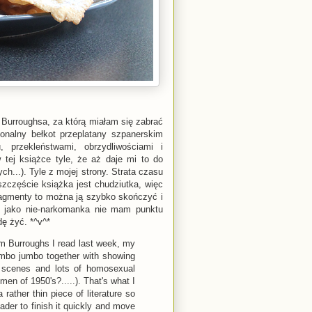
 Burroughsa, za którą miałam się zabrać
onalny bełkot przeplatany szpanerskim
, przekleństwami, obrzydliwościami i
tej książce tyle, że aż daje mi to do
...). Tyle z mojej strony. Strata czasu
szczęście książka jest chudziutka, więc
ragmenty to można ją szybko skończyć i
e jako nie-narkomanka nie mam punktu
dę żyć. *^v^*
m Burroughs I read last week, my
mumbo jumbo together with showing
ve scenes and lots of homosexual
en of 1950's?.....). That's what I
a rather thin piece of literature so
ader to finish it quickly and move