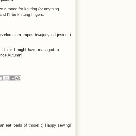
ve a mood for knitting (or anything
 I'll be knitting fingers.
rzełamałam impas trwający od jesieni i
, I think I might have managed to
since Autumn!
can eat loads of those! :) Happy sewing!