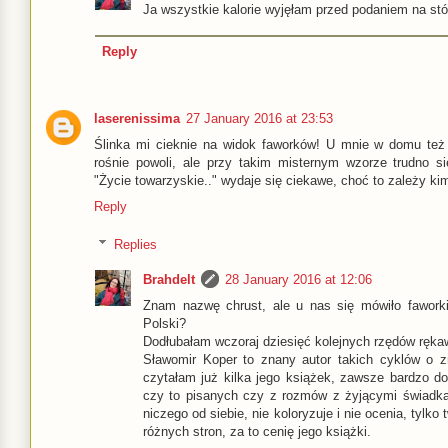
Ja wszystkie kalorie wyjęłam przed podaniem na stó
Reply
laserenissima
27 January 2016 at 23:53
Ślinka mi cieknie na widok faworków! U mnie w domu też
rośnie powoli, ale przy takim misternym wzorze trudno si
"Życie towarzyskie.." wydaje się ciekawe, choć to zależy kim b
Reply
Replies
Brahdelt
28 January 2016 at 12:06
Znam nazwę chrust, ale u nas się mówiło faworki
Polski?
Dodłubałam wczoraj dziesięć kolejnych rzędów rękaw
Sławomir Koper to znany autor takich cyklów o 
czytałam już kilka jego książek, zawsze bardzo do
czy to pisanych czy z rozmów z żyjącymi świadk
niczego od siebie, nie koloryzuje i nie ocenia, tylko
różnych stron, za to cenię jego książki.