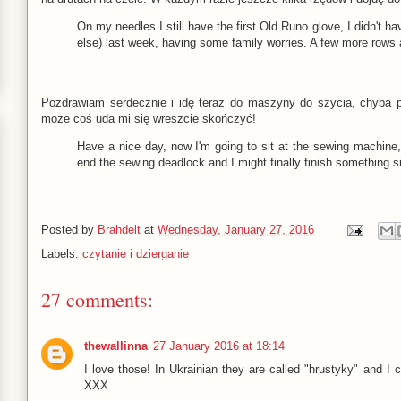
On my needles I still have the first Old Runo glove, I didn't ha
else) last week, having some family worries. A few more rows and
Pozdrawiam serdecznie i idę teraz do maszyny do szycia, chyba p
może coś uda mi się wreszcie skończyć!
Have a nice day, now I'm going to sit at the sewing machine
end the sewing deadlock and I might finally finish something 
Posted by
Brahdelt
at
Wednesday, January 27, 2016
Labels:
czytanie i dzierganie
27 comments:
thewallinna
27 January 2016 at 18:14
I love those! In Ukrainian they are called "hrustyky" and I 
XXX