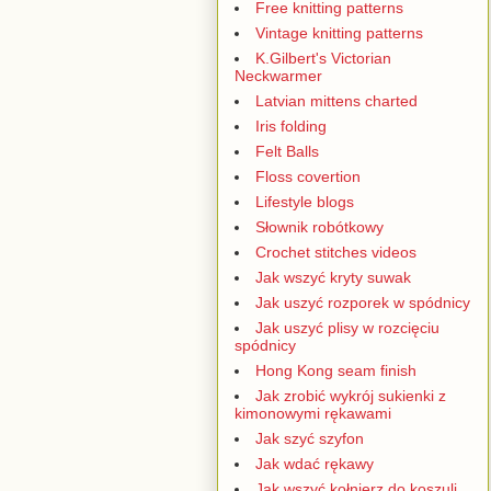
Free knitting patterns
Vintage knitting patterns
K.Gilbert's Victorian
Neckwarmer
Latvian mittens charted
Iris folding
Felt Balls
Floss covertion
Lifestyle blogs
Słownik robótkowy
Crochet stitches videos
Jak wszyć kryty suwak
Jak uszyć rozporek w spódnicy
Jak uszyć plisy w rozcięciu
spódnicy
Hong Kong seam finish
Jak zrobić wykrój sukienki z
kimonowymi rękawami
Jak szyć szyfon
Jak wdać rękawy
Jak wszyć kołnierz do koszuli