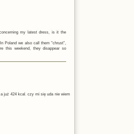
ncerning my latest dress, is it the
 In Poland we also call them "chrust",
ore this weekend, they disappear so
 już 424 kcal. czy mi się uda nie wiem