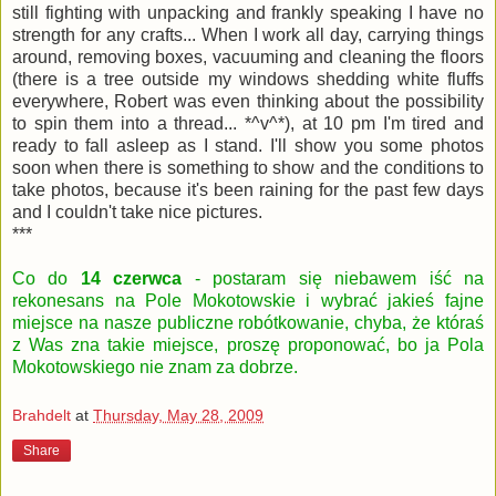
still fighting with unpacking and frankly speaking I have no
strength for any crafts... When I work all day, carrying things
around, removing boxes, vacuuming and cleaning the floors
(there is a tree outside my windows shedding white fluffs
everywhere, Robert was even thinking about the possibility
to spin them into a thread... *^v^*), at 10 pm I'm tired and
ready to fall asleep as I stand. I'll show you some photos
soon when there is something to show and the conditions to
take photos, because it's been raining for the past few days
and I couldn't take nice pictures.
***
Co do
14 czerwca
- postaram się niebawem iść na
rekonesans na Pole Mokotowskie i wybrać jakieś fajne
miejsce na nasze publiczne robótkowanie, chyba, że któraś
z Was zna takie miejsce, proszę proponować, bo ja Pola
Mokotowskiego nie znam za dobrze.
Brahdelt
at
Thursday, May 28, 2009
Share