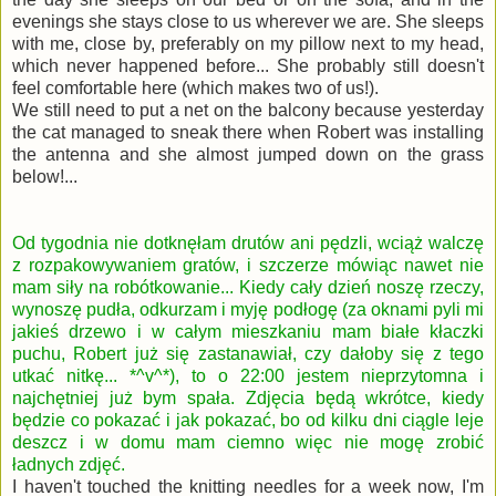
evenings she stays close to us wherever we are. She sleeps
with me, close by, preferably on my pillow next to my head,
which never happened before... She probably still doesn't
feel comfortable here (which makes two of us!).
We still need to put a net on the balcony because yesterday
the cat managed to sneak there when Robert was installing
the antenna and she almost jumped down on the grass
below!...
Od tygodnia nie dotknęłam drutów ani pędzli, wciąż walczę
z rozpakowywaniem gratów, i szczerze mówiąc nawet nie
mam siły na robótkowanie... Kiedy cały dzień noszę rzeczy,
wynoszę pudła, odkurzam i myję podłogę (za oknami pyli mi
jakieś drzewo i w całym mieszkaniu mam białe kłaczki
puchu, Robert już się zastanawiał, czy dałoby się z tego
utkać nitkę... *^v^*), to o 22:00 jestem nieprzytomna i
najchętniej już bym spała. Zdjęcia będą wkrótce, kiedy
będzie co pokazać i jak pokazać, bo od kilku dni ciągle leje
deszcz i w domu mam ciemno więc nie mogę zrobić
ładnych zdjęć.
I haven't touched the knitting needles for a week now, I'm