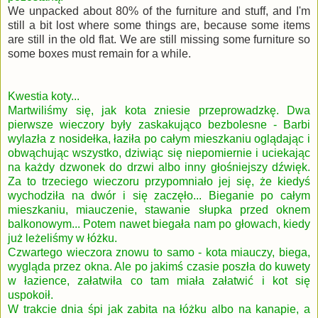
We unpacked about 80% of the furniture and stuff, and I'm
still a bit lost where some things are, because some items
are still in the old flat. We are still missing some furniture so
some boxes must remain for a while.
Kwestia koty...
Martwiliśmy się, jak kota zniesie przeprowadzkę. Dwa
pierwsze wieczory były zaskakująco bezbolesne - Barbi
wylazła z nosidełka, łaziła po całym mieszkaniu oglądając i
obwąchując wszystko, dziwiąc się niepomiernie i uciekając
na każdy dzwonek do drzwi albo inny głośniejszy dźwięk.
Za to trzeciego wieczoru przypomniało jej się, że kiedyś
wychodziła na dwór i się zaczęło... Bieganie po całym
mieszkaniu, miauczenie, stawanie słupka przed oknem
balkonowym... Potem nawet biegała nam po głowach, kiedy
już leżeliśmy w łóżku.
Czwartego wieczora znowu to samo - kota miauczy, biega,
wygląda przez okna. Ale po jakimś czasie poszła do kuwety
w łazience, załatwiła co tam miała załatwić i kot się
uspokoił.
W trakcie dnia śpi jak zabita na łóżku albo na kanapie, a