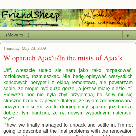
▼
Thursday, May 28, 2009
W oparach Ajax'u/In the mists of Ajax's
Ufff, wreszcie udało się nam jako tako rozpakować,
rozlokować, rozmieszkać. Nie będę opisywać wszystkich
końcowych perypetii z ekipą remontową, ale powtarzam
sobie, że mogło być dużo gorzej, a jest w miarę nieźle. ^^
Pierwsza noc nie była zbyt przyjemna, bo śniły mi się
straszne bzdury, zapewne dlatego, że byłam zdenerwowana
nowym miejscem, za to drugiej nocy spałam już bardzo
dobrze, tym bardziej, że na nowym wygodnym materacu.
*^v^*
Phew, we finally managed to unpack and settle in. I'm not
going to describe all the final problems with the renovation