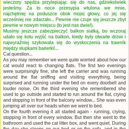
wieczory spędza przylepiając się do nas, gdziekolwiek
jesteśmy. Za to noce przesypia wtulona we mnie,
najchętniej na poduszce obok mojej głowy, co jej się
wcześniej nie zdarzało... Pewnie nie czuje się jeszcze zbyt
pewnie w nowym miejscu (to jest nas dwie!).
Musimy jeszcze zabezpieczyć balkon siatką, bo wczoraj
udało się kotu wyjść na balkon, kiedy były otwarte drzwi i
najwyraźniej szykowała się do wyskoczenia na trawnik
między słupkami barierki!...
Cat question...
As you may remember we were quite worried about how our
cat would react to changing flats. The first two evenings
were surprisingly fine, she left the carrier and was running
around the flat sniffing and visiting everything, being
surprised and running under the bed on every doorbell and
louder noise. On the third evening she remembered she
used to go outside and started to run around the flat, crying
and stopping in front of the balcony window... She was even
jumping all over our heads when we went to bed.
On the fourth evening it all started again - running, crying,
stopping in front of every window. But then she went to the
bathroom and used the cat litter box, and went quiet. During
the day she sleeps on our bed or on the sofa, and in the