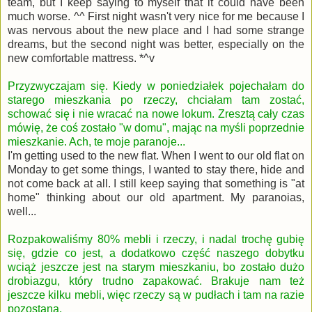
team, but I keep saying to myself that it could have been
much worse. ^^ First night wasn't very nice for me because I
was nervous about the new place and I had some strange
dreams, but the second night was better, especially on the
new comfortable mattress. *^v
Przyzwyczajam się. Kiedy w poniedziałek pojechałam do
starego mieszkania po rzeczy, chciałam tam zostać,
schować się i nie wracać na nowe lokum. Zresztą cały czas
mówię, że coś zostało "w domu", mając na myśli poprzednie
mieszkanie. Ach, te moje paranoje...
I'm getting used to the new flat. When I went to our old flat on
Monday to get some things, I wanted to stay there, hide and
not come back at all. I still keep saying that something is "at
home" thinking about our old apartment. My paranoias,
well...
Rozpakowaliśmy 80% mebli i rzeczy, i nadal trochę gubię
się, gdzie co jest, a dodatkowo część naszego dobytku
wciąż jeszcze jest na starym mieszkaniu, bo zostało dużo
drobiazgu, który trudno zapakować. Brakuje nam też
jeszcze kilku mebli, więc rzeczy są w pudłach i tam na razie
pozostaną.