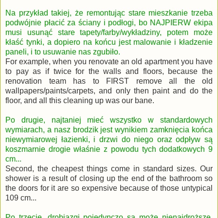
Na przykład takiej, że remontując stare mieszkanie trzeba
podwójnie płacić za ściany i podłogi, bo NAJPIERW ekipa
musi usunąć stare tapety/farby/wykładziny, potem może
kłaść tynki, a dopiero na końcu jest malowanie i kładzenie
paneli, i to usuwanie nas zgubiło.
For example, when you renovate an old apartment you have
to pay as if twice for the walls and floors, because the
renovation team has to FIRST remove all the old
wallpapers/paints/carpets, and only then paint and do the
floor, and all this cleaning up was our bane.
Po drugie, najtaniej mieć wszystko w standardowych
wymiarach, a nasz brodzik jest wynikiem zamknięcia końca
niewymiarowej łazienki, i drzwi do niego oraz odpływ są
koszmarnie drogie właśnie z powodu tych dodatkowych 9
cm...
Second, the cheapest things come in standard sizes. Our
shower is a result of closing up the end of the bathroom so
the doors for it are so expensive because of those untypical
109 cm...
Po trzecie, drobiazgi pojedynczo są może nienajdroższe,