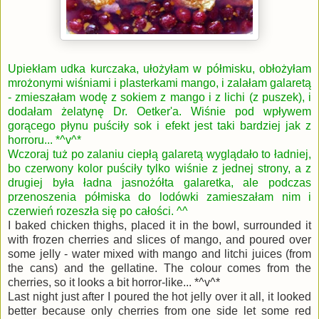
Upiekłam udka kurczaka, ułożyłam w półmisku, obłożyłam
mrożonymi wiśniami i plasterkami mango, i zalałam galaretą
- zmieszałam wodę z sokiem z mango i z lichi (z puszek), i
dodałam żelatynę Dr. Oetker'a. Wiśnie pod wpływem
gorącego płynu puściły sok i efekt jest taki bardziej jak z
horroru... *^v^*
Wczoraj tuż po zalaniu ciepłą galaretą wyglądało to ładniej,
bo czerwony kolor puściły tylko wiśnie z jednej strony, a z
drugiej była ładna jasnożółta galaretka, ale podczas
przenoszenia półmiska do lodówki zamieszałam nim i
czerwień rozeszła się po całości. ^^
I baked chicken thighs, placed it in the bowl, surrounded it
with frozen cherries and slices of mango, and poured over
some jelly - water mixed with mango and litchi juices (from
the cans) and the gellatine. The colour comes from the
cherries, so it looks a bit horror-like... *^v^*
Last night just after I poured the hot jelly over it all, it looked
better because only cherries from one side let some red