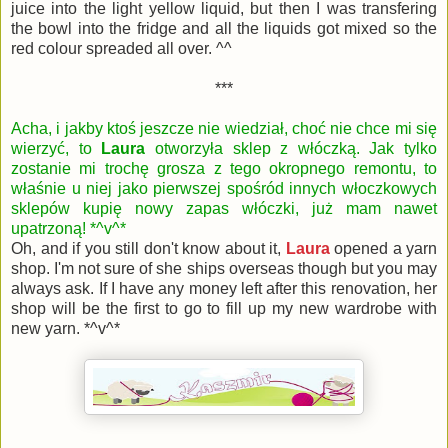
juice into the light yellow liquid, but then I was transfering
the bowl into the fridge and all the liquids got mixed so the
red colour spreaded all over. ^^
***
Acha, i jakby ktoś jeszcze nie wiedział, choć nie chce mi się
wierzyć, to
Laura
otworzyła sklep z włóczką. Jak tylko
zostanie mi trochę grosza z tego okropnego remontu, to
właśnie u niej jako pierwszej spośród innych włoczkowych
sklepów kupię nowy zapas włóczki, już mam nawet
upatrzoną! *^v^*
Oh, and if you still don't know about it,
Laura
opened a yarn
shop. I'm not sure of she ships overseas though but you may
always ask. If I have any money left after this renovation, her
shop will be the first to go to fill up my new wardrobe with
new yarn. *^v^*