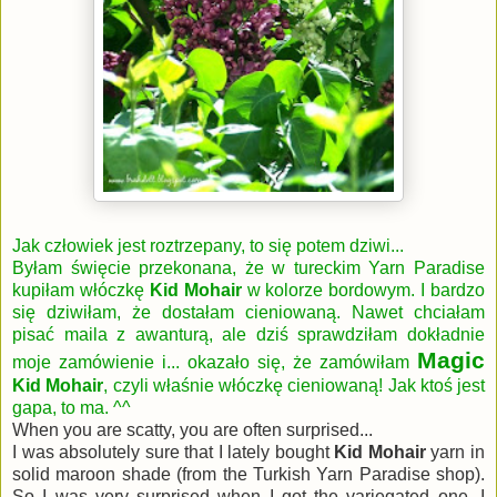
Jak człowiek jest roztrzepany, to się potem dziwi...
Byłam święcie przekonana, że w tureckim Yarn Paradise
kupiłam włóczkę
Kid Mohair
w kolorze bordowym. I bardzo
się dziwiłam, że dostałam cieniowaną. Nawet chciałam
pisać maila z awanturą, ale dziś sprawdziłam dokładnie
Magic
moje zamówienie i... okazało się, że zamówiłam
Kid Mohair
, czyli właśnie włóczkę cieniowaną! Jak ktoś jest
gapa, to ma. ^^
When you are scatty, you are often surprised...
I was absolutely sure that I lately bought
Kid Mohair
yarn in
solid maroon shade (from the Turkish Yarn Paradise shop).
So I was very surprised when I got the variegated one. I