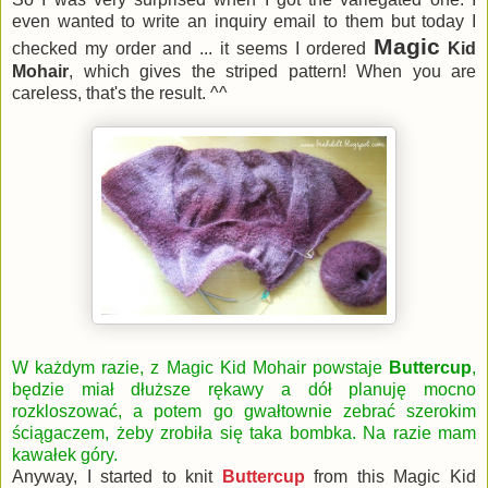
even wanted to write an inquiry email to them but today I
Magic
checked my order and ... it seems I ordered
Kid
Mohair
, which gives the striped pattern! When you are
careless, that's the result. ^^
W każdym razie, z Magic Kid Mohair powstaje
Buttercup
,
będzie miał dłuższe rękawy a dół planuję mocno
rozkloszować, a potem go gwałtownie zebrać szerokim
ściągaczem, żeby zrobiła się taka bombka. Na razie mam
kawałek góry.
Anyway, I started to knit
Buttercup
from this Magic Kid