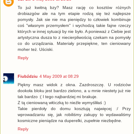
To już kwitną bzy? Masz rację co kosztów różnych
drobiazgów ale na tym etapie rodzą się też najlepsze
pomysły. Jak sie nie ma pieniędzy to człowiek kombinuje
coś "własnym przemysłem" i wychodzą takie fajne rzeczy
których w innej sytuacji by nie było. A ponieważ z Ciebie jest
artystyczna dusza to z niecierpliwością czekam na pomysły
co do urządzania. Materiały przepiękne, ten cieniowany
moher też. Uściski.
Reply
Fiubździu
4 May 2009 at 08:29
Piękny masz widok z okna. Zazdroszczę. U rodziców
dookoła bloku jest bardzo zielono, a u mnie niestety już nie
tak bardzo :( I tego najbardziej mi brakuje.
Z tą cieniowaną włóczką to nieźle wymyśliłaś :)
Takie pierdoły do domu kosztują najwięcej :/ Przy
wprowadzaniu się, jak robiliśmy zakupy to wydawaliśmy
kosmiczne pieniądze na duperelki, zupełnie niezbędne.
Reply