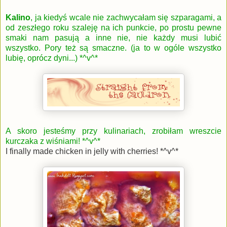
Kalino
, ja kiedyś wcale nie zachwycałam się szparagami, a
od zeszłego roku szaleję na ich punkcie, po prostu pewne
smaki nam pasują a inne nie, nie każdy musi lubić
wszystko. Pory też są smaczne. (ja to w ogóle wszystko
lubię, oprócz dyni...) *^v^*
A skoro jesteśmy przy kulinariach, zrobiłam wreszcie
kurczaka z wiśniami! *^v^*
I finally made chicken in jelly with cherries! *^v^*