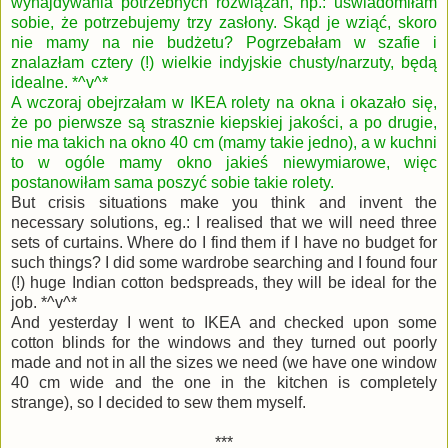
wynajdywania potrzebnych rozwiązań, np.: uświadomiłam
sobie, że potrzebujemy trzy zasłony. Skąd je wziąć, skoro
nie mamy na nie budżetu? Pogrzebałam w szafie i
znalazłam cztery (!) wielkie indyjskie chusty/narzuty, będą
idealne. *^v^*
A wczoraj obejrzałam w IKEA rolety na okna i okazało się,
że po pierwsze są strasznie kiepskiej jakości, a po drugie,
nie ma takich na okno 40 cm (mamy takie jedno), a w kuchni
to w ogóle mamy okno jakieś niewymiarowe, więc
postanowiłam sama poszyć sobie takie rolety.
But crisis situations make you think and invent the
necessary solutions, eg.: I realised that we will need three
sets of curtains. Where do I find them if I have no budget for
such things? I did some wardrobe searching and I found four
(!) huge Indian cotton bedspreads, they will be ideal for the
job. *^v^*
And yesterday I went to IKEA and checked upon some
cotton blinds for the windows and they turned out poorly
made and not in all the sizes we need (we have one window
40 cm wide and the one in the kitchen is completely
strange), so I decided to sew them myself.
***