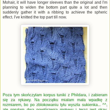
Mohair, it will have longer sleeves than the original and I'm
planning to widen the bottom part quite a lot and then
suddenly gather it with a ribbing to achieve the spheric
effect. I've knitted the top part till now.
Poza tym skończyłam korpus
tuniki z Phildara
, i zabieram
się za rękawy. Na początku miałam mała wpadkę z
rozmiarem, bo po zblokowaniu tyłu wyszła sukienka... ^^,
ale sprułam dwa powtórzenia motywu i teraz jest okay.