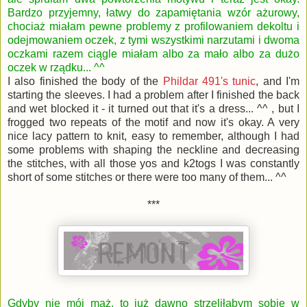
Bardzo przyjemny, łatwy do zapamiętania wzór ażurowy,
chociaż miałam pewne problemy z profilowaniem dekoltu i
odejmowaniem oczek, z tymi wszystkimi narzutami i dwoma
oczkami razem ciągle miałam albo za mało albo za dużo
oczek w rządku... ^^
I also finished the body of the
Phildar 491's tunic
, and I'm
starting the sleeves. I had a problem after I finished the back
and wet blocked it - it turned out that it's a dress... ^^ , but I
frogged two repeats of the motif and now it's okay. A very
nice lacy pattern to knit, easy to remember, although I had
some problems with shaping the neckline and decreasing
the stitches, with all those yos and k2togs I was constantly
short of some stitches or there were too many of them... ^^
***
Gdyby nie mój mąż, to już dawno strzeliłabym sobie w