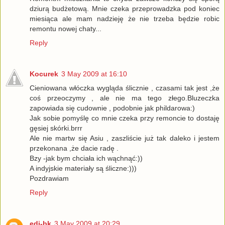
dziurą budżetową. Mnie czeka przeprowadzka pod koniec
miesiąca ale mam nadzieję że nie trzeba będzie robic
remontu nowej chaty...
Reply
Kocurek
3 May 2009 at 16:10
Cieniowana włóczka wygląda ślicznie , czasami tak jest ,że
coś przeoczymy , ale nie ma tego złego.Bluzeczka
zapowiada się cudownie , podobnie jak phildarowa:)
Jak sobie pomyślę co mnie czeka przy remoncie to dostaję
gęsiej skórki.brrr
Ale nie martw się Asiu , zaszliście już tak daleko i jestem
przekonana ,że dacie radę .
Bzy -jak bym chciała ich wąchnąć:))
A indyjskie materiały są śliczne:)))
Pozdrawiam
Reply
edi-bk
3 May 2009 at 20:29