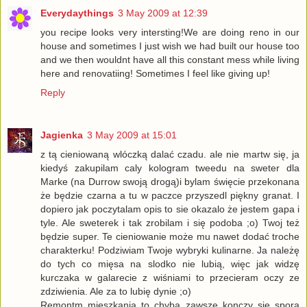
Everydaythings
3 May 2009 at 12:39
you recipe looks very intersting!We are doing reno in our
house and sometimes I just wish we had built our house too
and we then wouldnt have all this constant mess while living
here and renovatiing! Sometimes I feel like giving up!
Reply
Jagienka
3 May 2009 at 15:01
z tą cieniowaną wlóczką dalać czadu. ale nie martw się, ja
kiedyś zakupilam caly kologram tweedu na sweter dla
Marke (na Durrow swoją drogą)i bylam święcie przekonana
że będzie czarna a tu w paczce przyszedl piękny granat. I
dopiero jak poczytalam opis to sie okazalo że jestem gapa i
tyle. Ale sweterek i tak zrobilam i się podoba ;o) Twoj też
będzie super. Te cieniowanie może mu nawet dodać troche
charakterku! Podziwiam Twoje wybryki kulinarne. Ja należę
do tych co mięsa na slodko nie lubią, więc jak widzę
kurczaka w galarecie z wiśniami to przecieram oczy ze
zdziwienia. Ale za to lubię dynie ;o)
Remontm mieszkania to chyba zawsze konczy się sporą