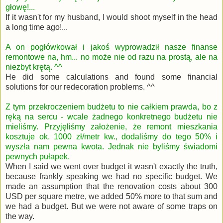
głowę!...
If it wasn't for my husband, I would shoot myself in the head
a long time ago!...
A on pogłówkował i jakoś wyprowadził nasze finanse
remontowe na, hm... no może nie od razu na prostą, ale na
niezbyt krętą. ^^
He did some calculations and found some financial
solutions for our redecoration problems. ^^
Z tym przekroczeniem budżetu to nie całkiem prawda, bo z
ręką na sercu - wcale żadnego konkretnego budżetu nie
mieliśmy. Przyjęliśmy założenie, że remont mieszkania
kosztuje ok. 1000 zł/metr kw., dodaliśmy do tego 50% i
wyszła nam pewna kwota. Jednak nie byliśmy świadomi
pewnych pułapek.
When I said we went over budget it wasn't exactly the truth,
because frankly speaking we had no specific budget. We
made an assumption that the renovation costs about 300
USD per square metre, we added 50% more to that sum and
we had a budget. But we were not aware of some traps on
the way.