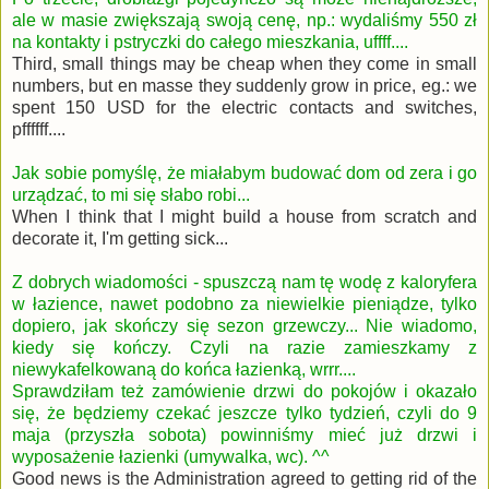
ale w masie zwięks
zają swoją cenę, np.: wydaliśmy 550 zł
na kontakty i pstryczki do całego mieszkania, uffff....
Third, small things may be cheap when they come in small
numbers, but en masse they suddenly grow in price, eg.: we
spent 150 USD for the electric contacts and switches,
pffffff....
Jak sobie pomyślę, że miałabym budować dom od zera i go
urządzać, to mi się słabo robi...
When I think that I might build a house from scratch and
decorate it, I'm getting sick...
Z dobrych wiadomości - spuszczą nam tę wodę z kaloryfera
w łazience, nawet podobno za niewielkie pieniądze, tylko
dopiero, jak skończy się sezon grzewczy... Nie wiadomo,
kiedy się kończy. Czyli na razie zamieszkamy z
niewykafelkowaną do końca łazienką, wrrr....
Sprawdziłam też zamówienie drzwi do pokojów i okazało
się, że będziemy czekać jeszcze tylko tydzień, czyli do 9
maja (przyszła sobota) powinniśmy mieć już drzwi i
wyposażenie łazienki (umywalka, wc). ^^
Good news is the Administration agreed to getting rid of the