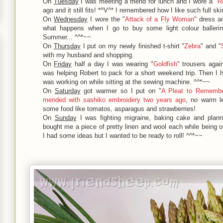
On
Tuesday
I was meeting a friend for lunch and I wore a "
R
ago and it still fits! *^V^* I remembered how I like such full skir
On
Wednesday
I wore the "
Attack of a Fly Woman
" dress a
what happens when I go to buy some light colour balleri
Summer... ^^*~~
On
Thursday
I put on my newly finished t-shirt "
Zebra
" and "
with my husband and shopping.
On
Friday
half a day I was wearing "
Goldfish
" trousers aga
was helping Robert to pack for a short weekend trip. Then I h
was working on while sitting at the sewing machine. ^^*~~
On
Saturday
got warmer so I put on "
A Pleat to Rememb
mended with sashiko embroidery two years ago
, no warm l
some food like tomatos, asparagus and strawberries!
On
Sunday
I was fighting migraine, baking cake and plan
bought me a piece of pretty linen and wool each while being o
I had some ideas but I wanted to be ready to roll! ^^*~~