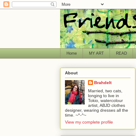
Home
MY ART
READ
About
Brahdelt
Married, two cats,
longing to live in
Tokio, watercolour
artist, ABJD clothes
designer, wearing dresses all the
time. ~^-^~
View my complete profile