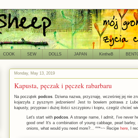
COOK
SEW
DOLLS
JAPAN
KintheB
BENT
Monday, May 13, 2019
Kapusta, pęczak i pęczek rabarbaru
Na początek
podcos
. Dziwna nazwa, przyznaję, wcześniej jej nie z
kojarzyła z pysznym jedzeniem! Jest to bowiem potrawa z Lube
kapusty, przypraw i dużej ilości szczypioru i kopru, czegóż chcieć w
Let's start with
podcos
. A strange name, I admit, I've never he
good one! It's a combination of young cabbage, pearl barley, 
onions, what would you need more?... ^^*~~ Recipe
here
, I r