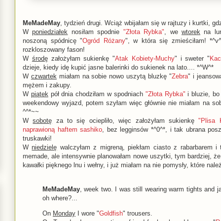
MeMadeMay
, tydzień drugi. Wciąż wbijałam się w rajtuzy i kurtki, gd
W
poniedziałek
nosiłam spodnie
"Złota Rybka"
, we
wtorek
na lun
noszoną spódnicę "
Ogród Różany
", w która się zmieściłam! *^v
rozkloszowany fason!
W
środę
założyłam sukienkę "
Atak Kobiety-Muchy
" i sweter "
Kac
dzieje, kiedy idę kupić jasne balerinki do sukienek na lato.... *^W^*
W
czwartek
miałam na sobie nowo uszytą bluzkę "
Zebra
" i jeansow
mężem i zakupy.
W
piątek
pół dnia chodziłam w spodniach
"Złota Rybka"
i bluzie, b
weekendowy wyjazd, potem szyłam więc głównie nie miałam na sobi
^^*~~
W
sobotę
za to się ociepliło, więc założyłam sukienkę
"Plisa 
naprawioną haftem sashiko
, bez legginsów *^0^*, i tak ubrana pos
truskawki!
W
niedzielę
walczyłam z migreną, piekłam ciasto z rabarbarem i 
memade, ale intensywnie planowałam nowe uszytki, tym bardziej, że
kawałki pięknego lnu i wełny, i już miałam na nie pomysły, które nal
MeMadeMay
, week two. I was still wearing warm tights and
oh where?...
On
Monday
I wore "
Goldfish
" trousers.