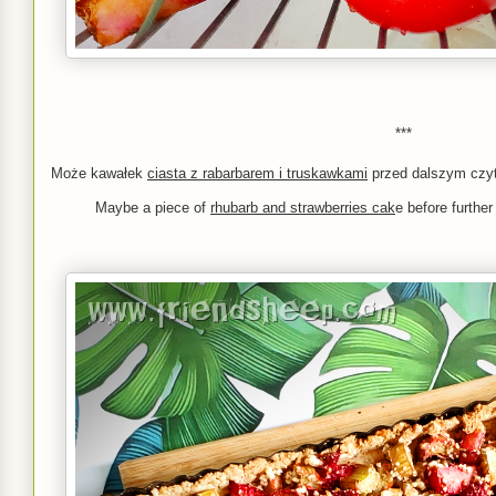
***
Może kawałek
ciasta z rabarbarem i truskawkami
przed dalszym czyt
Maybe a piece of
rhubarb and strawberries cak
e before further