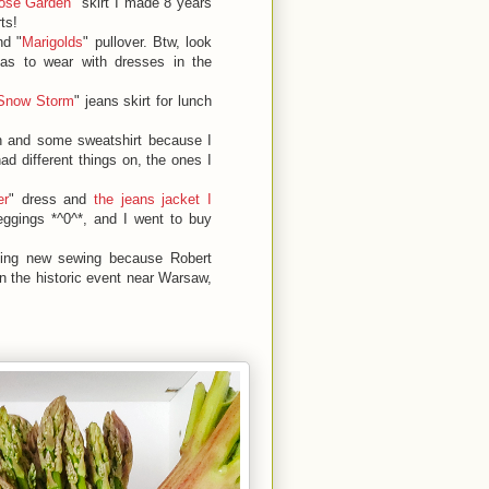
ose Garden
" skirt I made 8 years
ts!
nd "
Marigolds
" pullover. Btw, look
nas to wear with dresses in the
Snow Storm
" jeans skirt for lunch
in and some sweatshirt because I
ad different things on, the ones I
er
" dress and
the jeans jacket I
eggings *^0^*, and I went to buy
ning new sewing because Robert
n the historic event near Warsaw,