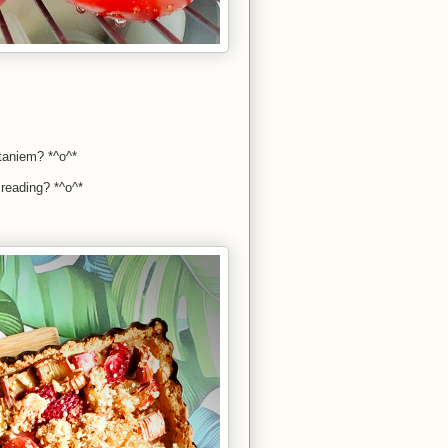
aniem? *^o^*
 reading? *^o^*