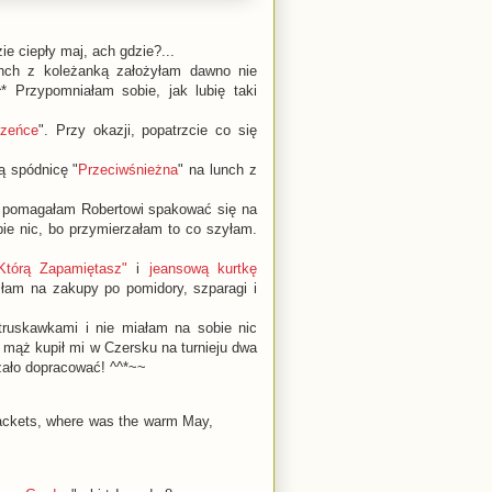
zie ciepły maj, ach gdzie?...
ch z koleżanką założyłam dawno nie
^* Przypomniałam sobie, jak lubię taki
zeńce
". Przy okazji, popatrzcie co się
ą spódnicę "
Przeciwśnieżna
" na lunch z
o pomagałam Robertowi spakować się na
e nic, bo przymierzałam to co szyłam.
Którą Zapamiętasz"
i
jeansową kurtkę
złam na zakupy po pomidory, szparagi i
truskawkami i nie miałam na sobie nic
 mąż kupił mi w Czersku na turnieju dwa
eżało dopracować! ^^*~~
 jackets, where was the warm May,