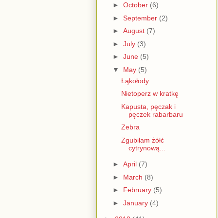
►
October
(6)
►
September
(2)
►
August
(7)
►
July
(3)
►
June
(5)
▼
May
(5)
Łąkołody
Nietoperz w kratkę
Kapusta, pęczak i
pęczek rabarbaru
Zebra
Zgubiłam żółć
cytrynową...
►
April
(7)
►
March
(8)
►
February
(5)
►
January
(4)