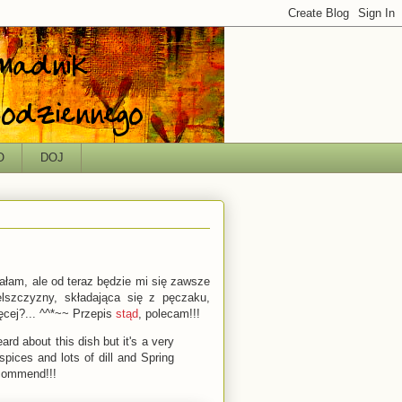
O
DOJ
nałam, ale od teraz będzie mi się zawsze
lszczyzny, składająca się z pęczaku,
ięcej?... ^^*~~ Przepis
stąd
, polecam!!!
ard about this dish but it's a very
spices and lots of dill and Spring
ecommend!!!