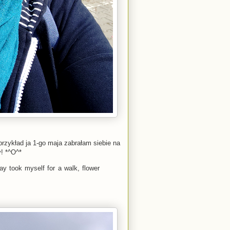
rzykład ja 1-go maja zabrałam siebie na
! *^O^*
y took myself for a walk, flower