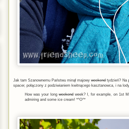
Jak tam Szanownemu Państwu minął majowy
weekend
tydzień? Na p
spacer, połączony z podziwianiem kwitnącego kasztanowca, i na lody
How was your long
weekend
week? I, for example, on 1st Ma
admiring and some ice cream! *^O^*