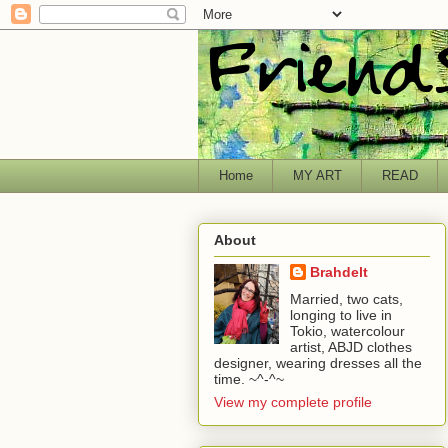
Home
MY ART
READ
About
Brahdelt
Married, two cats,
longing to live in
Tokio, watercolour
artist, ABJD clothes
designer, wearing dresses all the
time. ~^-^~
View my complete profile