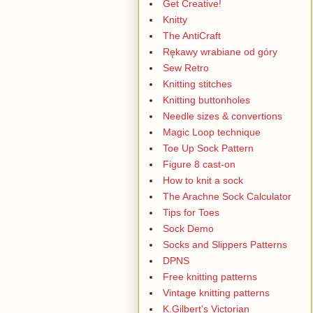
Get Creative!
Knitty
The AntiCraft
Rękawy wrabiane od góry
Sew Retro
Knitting stitches
Knitting buttonholes
Needle sizes & convertions
Magic Loop technique
Toe Up Sock Pattern
Figure 8 cast-on
How to knit a sock
The Arachne Sock Calculator
Tips for Toes
Sock Demo
Socks and Slippers Patterns
DPNS
Free knitting patterns
Vintage knitting patterns
K.Gilbert's Victorian