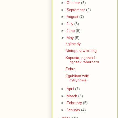
►
October
(6)
►
September
(2)
►
August
(7)
►
July
(3)
►
June
(5)
▼
May
(5)
Łąkołody
Nietoperz w kratkę
Kapusta, pęczak i
pęczek rabarbaru
Zebra
Zgubiłam żółć
cytrynową...
►
April
(7)
►
March
(8)
►
February
(5)
►
January
(4)