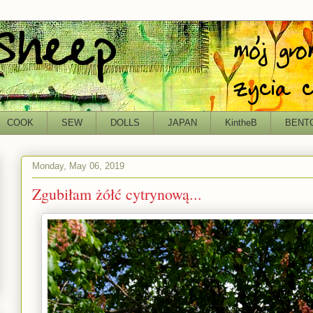
COOK
SEW
DOLLS
JAPAN
KintheB
BENT
Monday, May 06, 2019
Zgubiłam żółć cytrynową...