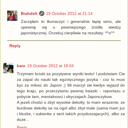
Brahdelt
19 October 2012 at 21:14
Zaczęłam to tłumaczyć i generalnie łapię sens, ale
upewnię się u pewniejszego źródła wiedzy
japonistycznej. Oczekuj cierpliwie na rezultaty. *^o^*
Reply
karo
19 October 2012 at 18:04
Trzymam kciuki za pozytywne wyniki testu! I podziwiam Cie
za zapal do nauki tak egzotycznego jezyka - coz to musi
byc za milosc do Japoni ;) Mi marzyl sie kiedys wyjazd do
tego kraju, po przeczytaniu pewnej ksiazki - reportazu o
pobycie tam, mentalnosci i obyczajach Japonczykow.
A jezeli chodzi o zbyt wysokie dekolty, to mam wrazenie, ze
burdowe dekolty sa na ogol albo zbyt male (sama mam juz
i bluzke, i sukienke z serii takich przyduszajacych), albo za
duze...
Reply