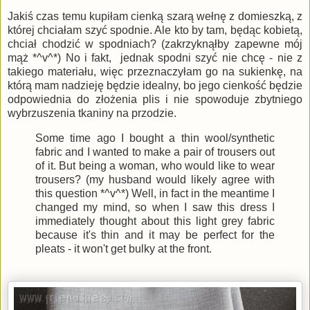
Jakiś czas temu kupiłam cienką szarą wełnę z domieszką, z
której chciałam szyć spodnie. Ale kto by tam, będąc kobietą,
chciał chodzić w spodniach? (zakrzyknąłby zapewne mój
mąż *^v^*) No i fakt, jednak spodni szyć nie chcę - nie z
takiego materiału, więc przeznaczyłam go na sukienkę, na
którą mam nadzieję będzie idealny, bo jego cienkość będzie
odpowiednia do złożenia plis i nie spowoduje zbytniego
wybrzuszenia tkaniny na przodzie.
Some time ago I bought a thin wool/synthetic
fabric and I wanted to make a pair of trousers out
of it. But being a woman, who would like to wear
trousers? (my husband would likely agree with
this question *^v^*) Well, in fact in the meantime I
changed my mind, so when I saw this dress I
immediately thought about this light grey fabric
because it's thin and it may be perfect for the
pleats - it won't get bulky at the front.