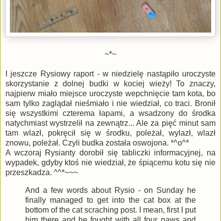
~*~
I jeszcze Rysiowy raport - w niedzielę nastąpiło uroczyste
skorzystanie z dolnej budki w kociej wieży! To znaczy,
najpierw miało miejsce uroczyste wepchnięcie tam kota, bo
sam tylko zaglądał nieśmiało i nie wiedział, co traci. Bronił
się wszystkimi czterema łapami, a wsadzony do środka
natychmiast wystrzelił na zewnątrz... Ale za pięć minut sam
tam wlazł, pokręcił się w środku, poleżał, wylazł, wlazł
znowu, poleżał. Czyli budka została oswojona. *^o^*
A wczoraj Rysianty dorobił się tabliczki informacyjnej, na
wypadek, gdyby ktoś nie wiedział, że śpiącemu kotu się nie
przeszkadza. ^^*~~~
And a few words about Rysio - on Sunday he
finally managed to get into the cat box at the
bottom of the cat scraching post. I mean, first I put
him there and he fought with all four paws and