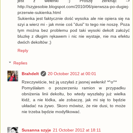
jest z wełenki :) Proszę zerknąć ->
http://szyjesobie.blogspot.com/2010/06/pierwsza-po-dugiej-
przerwie-sukienka.html
Sukienka jest faktycznie dość wysoka ale nie opiera się na
szyi a wierz mi - jak mnie coś "dusi" to tego nie noszę. Poza
tym można bez problemu pod taki wysoki dekolt założyć
bluzkę z długim rękawem i nic nie wystaje, nie ma efektu
dwóch dekoltów ;)
Reply
Replies
Brahdelt
20 October 2012 at 00:01
Rzeczywiście, też ją uszyłaś z jasnej wełenki! *^o^*
Pomyślałam o poszerzeniu ramion w przypadku
obniżenia linii dekoltu, bo wtedy wyszłaby już wielka
łódź, a nie łódka, ale zobaczę, jak mi się to będzie
układać na żywo. Skoro mówisz, że nie dusi, to może
nie trzeba będzie modyfikować.
Susanna szyje
21 October 2012 at 18:11