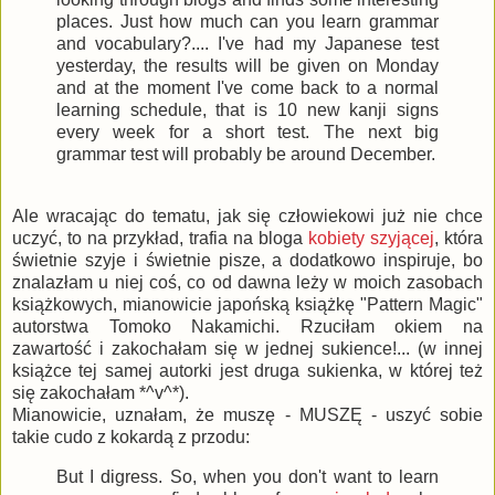
places. Just how much can you learn grammar
and vocabulary?.... I've had my Japanese test
yesterday, the results will be given on Monday
and at the moment I've come back to a normal
learning schedule, that is 10 new kanji signs
every week for a short test. The next big
grammar test will probably be around December.
Ale wracając do tematu, jak się człowiekowi już nie chce
uczyć, to na przykład, trafia na bloga
kobiety szyjącej
, która
świetnie szyje i świetnie pisze, a dodatkowo inspiruje, bo
znalazłam u niej coś, co od dawna leży w moich zasobach
książkowych, mianowicie japońską książkę "Pattern Magic"
autorstwa Tomoko Nakamichi. Rzuciłam okiem na
zawartość i zakochałam się w jednej sukience!... (w innej
książce tej samej autorki jest druga sukienka, w której też
się zakochałam *^v^*).
Mianowicie, uznałam, że muszę - MUSZĘ - uszyć sobie
takie cudo z kokardą z przodu:
But I digress. So, when you don't want to learn