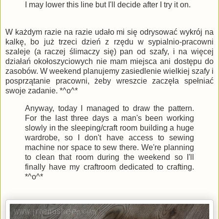
I may lower this line but I'll decide after I try it on.
W każdym razie na razie udało mi się odrysować wykrój na
kalkę, bo już trzeci dzień z rzędu w sypialnio-pracowni
szaleje (a raczej ślimaczy się) pan od szafy, i na więcej
działań okołoszyciowych nie mam miejsca ani dostępu do
zasobów. W weekend planujemy zasiedlenie wielkiej szafy i
posprzątanie pracowni, żeby wreszcie zaczęła spełniać
swoje zadanie. *^o^*
Anyway, today I managed to draw the pattern.
For the last three days a man's been working
slowly in the sleeping/craft room building a huge
wardrobe, so I don't have access to sewing
machine nor space to sew there. We're planning
to clean that room during the weekend so I'll
finally have my craftroom dedicated to crafting.
*^o^*