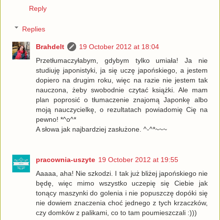
Reply
Replies
Brahdelt
19 October 2012 at 18:04
Przetłumaczyłabym, gdybym tylko umiała! Ja nie
studiuję japonistyki, ja się uczę japońskiego, a jestem
dopiero na drugim roku, więc na razie nie jestem tak
nauczona, żeby swobodnie czytać książki. Ale mam
plan poprosić o tłumaczenie znajomą Japonkę albo
moją nauczycielkę, o rezultatach powiadomię Cię na
pewno! *^o^*
A słowa jak najbardziej zasłużone. ^-^*~~~
pracownia-uszyte
19 October 2012 at 19:55
Aaaaa, aha! Nie szkodzi. I tak już bliżej japońskiego nie
będę, więc mimo wszystko uczepię się Ciebie jak
tonący maszynki do golenia i nie popuszczę dopóki się
nie dowiem znaczenia choć jednego z tych krzaczków,
czy domków z palikami, co to tam poumieszczali :)))