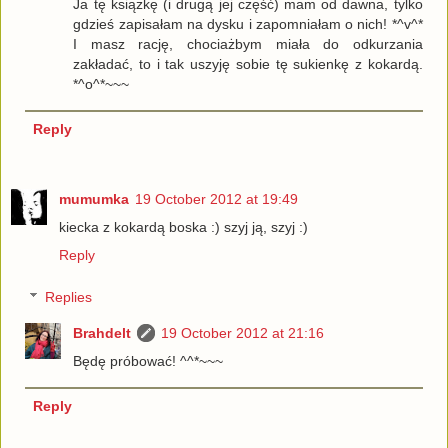
Ja tę książkę (i drugą jej część) mam od dawna, tylko
gdzieś zapisałam na dysku i zapomniałam o nich! *^v^*
I masz rację, chociażbym miała do odkurzania
zakładać, to i tak uszyję sobie tę sukienkę z kokardą.
*^o^*~~~
Reply
mumumka
19 October 2012 at 19:49
kiecka z kokardą boska :) szyj ją, szyj :)
Reply
Replies
Brahdelt
19 October 2012 at 21:16
Będę próbować! ^^*~~~
Reply