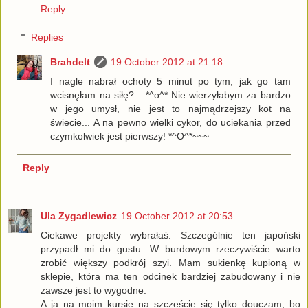
Reply
Replies
Brahdelt
19 October 2012 at 21:18
I nagle nabrał ochoty 5 minut po tym, jak go tam
wcisnęłam na siłę?... *^o^* Nie wierzyłabym za bardzo
w jego umysł, nie jest to najmądrzejszy kot na
świecie... A na pewno wielki cykor, do uciekania przed
czymkolwiek jest pierwszy! *^O^*~~~
Reply
Ula Zygadlewicz
19 October 2012 at 20:53
Ciekawe projekty wybrałaś. Szczególnie ten japoński
przypadł mi do gustu. W burdowym rzeczywiście warto
zrobić większy podkrój szyi. Mam sukienkę kupioną w
sklepie, która ma ten odcinek bardziej zabudowany i nie
zawsze jest to wygodne.
A ja na moim kursie na szczeście się tylko douczam, bo