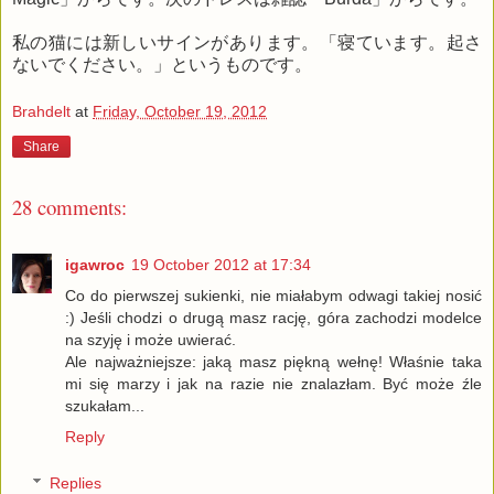
私の猫には新しいサインがあります。「寝ています。起さ
ないでください。」というものです。
Brahdelt
at
Friday, October 19, 2012
Share
28 comments:
igawroc
19 October 2012 at 17:34
Co do pierwszej sukienki, nie miałabym odwagi takiej nosić
:) Jeśli chodzi o drugą masz rację, góra zachodzi modelce
na szyję i może uwierać.
Ale najważniejsze: jaką masz piękną wełnę! Właśnie taka
mi się marzy i jak na razie nie znalazłam. Być może źle
szukałam...
Reply
Replies