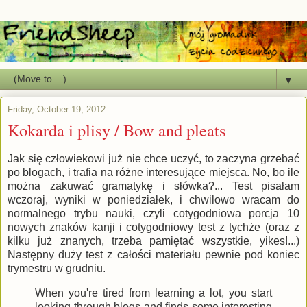
▼
Friday, October 19, 2012
Kokarda i plisy / Bow and pleats
Jak się człowiekowi już nie chce uczyć, to zaczyna grzebać
po blogach, i trafia na różne interesujące miejsca. No, bo ile
można zakuwać gramatykę i słówka?... Test pisałam
wczoraj, wyniki w poniedziałek, i chwilowo wracam do
normalnego trybu nauki, czyli cotygodniowa porcja 10
nowych znaków kanji i cotygodniowy test z tychże (oraz z
kilku już znanych, trzeba pamiętać wszystkie, yikes!...)
Następny duży test z całości materiału pewnie pod koniec
trymestru w grudniu.
When you're tired from learning a lot, you start
looking through blogs and finds some interesting