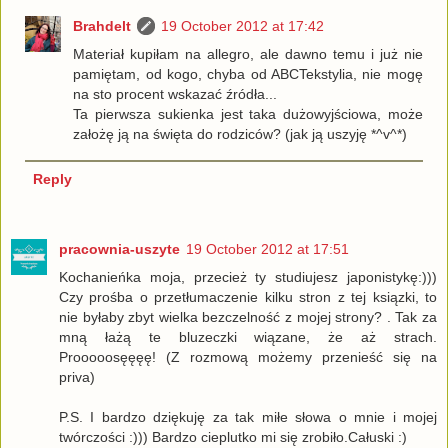
Brahdelt
19 October 2012 at 17:42
Materiał kupiłam na allegro, ale dawno temu i już nie
pamiętam, od kogo, chyba od ABCTekstylia, nie mogę
na sto procent wskazać źródła...
Ta pierwsza sukienka jest taka dużowyjściowa, może
założę ją na święta do rodziców? (jak ją uszyję *^v^*)
Reply
pracownia-uszyte
19 October 2012 at 17:51
Kochanieńka moja, przecież ty studiujesz japonistykę:)))
Czy prośba o przetłumaczenie kilku stron z tej ksiązki, to
nie byłaby zbyt wielka bezczelność z mojej strony? . Tak za
mną łażą te bluzeczki wiązane, że aż strach.
Prooooosęęęę! (Z rozmową możemy przenieść się na
priva)
P.S. I bardzo dziękuję za tak miłe słowa o mnie i mojej
twórczości :))) Bardzo cieplutko mi się zrobiło.Całuski :)