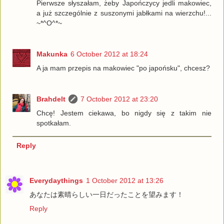
Pierwsze słyszałam, żeby Japończycy jedli makowiec,
a już szczególnie z suszonymi jabłkami na wierzchu!...
~*^O^*~
Makunka
6 October 2012 at 18:24
A ja mam przepis na makowiec "po japońsku", chcesz?
Brahdelt
7 October 2012 at 23:20
Chcę! Jestem ciekawa, bo nigdy się z takim nie
spotkałam.
Reply
Everydaythings
1 October 2012 at 13:26
あなたは素晴らしい一日だったことを望みます！
Reply