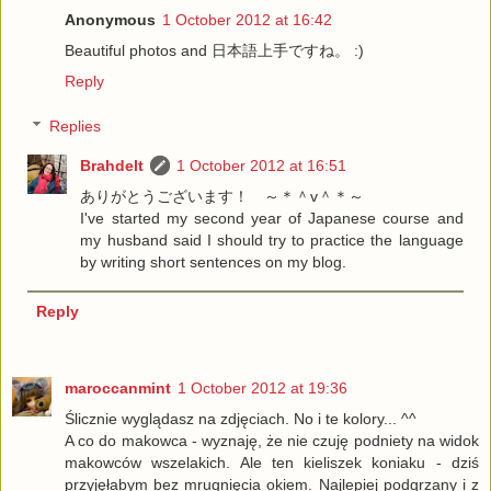
Anonymous
1 October 2012 at 16:42
Beautiful photos and 日本語上手ですね。 :)
Reply
Replies
Brahdelt
1 October 2012 at 16:51
ありがとうございます！ ～＊＾v＾＊～
I've started my second year of Japanese course and
my husband said I should try to practice the language
by writing short sentences on my blog.
Reply
maroccanmint
1 October 2012 at 19:36
Ślicznie wyglądasz na zdjęciach. No i te kolory... ^^
A co do makowca - wyznaję, że nie czuję podniety na widok
makowców wszelakich. Ale ten kieliszek koniaku - dziś
przyjęłabym bez mrugnięcia okiem. Najlepiej podgrzany i z