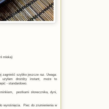
ml mleka)
ej zagnieść szybko jeszcze raz. Uwaga:
 użyłam drożdży instant, może to
lepić - standardowo.
minkiem, pestkami słonecznika, dyni,
do wyrośnięcia. Piec do zrumienienia w