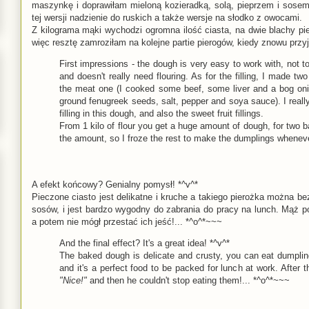
maszynkę i doprawiłam mieloną kozieradką, solą, pieprzem i sos
tej wersji nadzienie do ruskich a także wersje na słodko z owocami.
Z kilograma mąki wychodzi ogromna ilość ciasta, na dwie blachy pi
więc resztę zamroziłam na kolejne partie pierogów, kiedy znowu przy
First impressions - the dough is very easy to work with, not t
and doesn't really need flouring. As for the filling, I made t
the meat one (I cooked some beef, some liver and a bog oni
ground fenugreek seeds, salt, pepper and soya sauce). I reall
filling in this dough, and also the sweet fruit fillings.
From 1 kilo of flour you get a huge amount of dough, for two 
the amount, so I froze the rest to make the dumplings whenever 
A efekt końcowy? Genialny pomysł! *^v^*
Pieczone ciasto jest delikatne i kruche a takiego pierożka można be
sosów, i jest bardzo wygodny do zabrania do pracy na lunch. Mąż 
a potem nie mógł przestać ich jeść!... *^o^*~~~
And the final effect? It's a great idea! *^v^*
The baked dough is delicate and crusty, you can eat dumplin
and it's a perfect food to be packed for lunch at work. After 
"Nice!"
and then he couldn't stop eating them!... *^o^*~~~