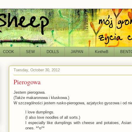
COOK
SEW
DOLLS
JAPAN
KintheB
BENT
Tuesday, October 30, 2012
Pierogowa
Jestem pierogowa.
(Także makaronowa i kluskowa.)
W szczególności jestem rusko-pierogowa, azjatycko gyozowa i od ni
I love dumplings.
(I also love noodles of all sorts.)
I especially like dumplings with cheese and potatoes, Asia
ones. *^o^*