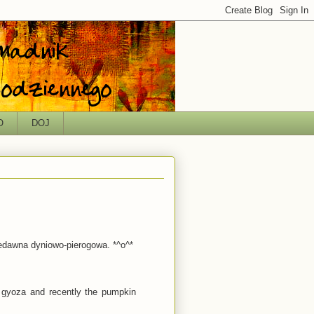
O
DOJ
edawna dyniowo-pierogowa. *^o^*
n gyoza and recently the pumpkin