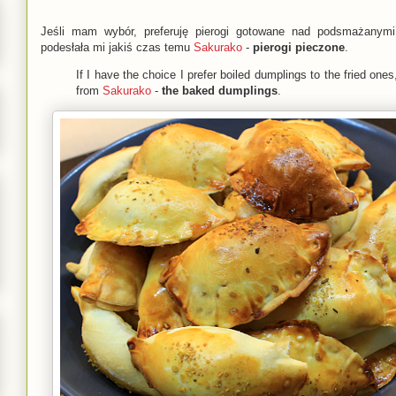
Jeśli mam wybór, preferuję pierogi gotowane nad podsmażanymi
podesłała mi jakiś czas temu
Sakurako
-
pierogi pieczone
.
If I have the choice I prefer boiled dumplings to the fried ones,
from
Sakurako
-
the baked dumplings
.