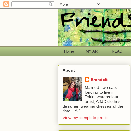
Home
MY ART
READ
About
Brahdelt
Married, two cats,
longing to live in
Tokio, watercolour
artist, ABJD clothes
designer, wearing dresses all the
time. ~^-^~
View my complete profile