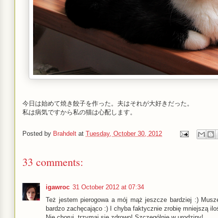
今日は始めて焼き餃子を作った。夫はそれが大好きだった。
私は病気ですから私の猫は心配します。
Posted by
Brahdelt
at
Tuesday, October 30, 2012
33 comments:
igawroc
31 October 2012 at 07:34
Też jestem pierogowa a mój mąż jeszcze bardziej :) Musz
bardzo zachęcająco :) I chyba faktycznie zrobię mniejszą ilo
Nie choruj, trzymaj się zdrowo! Szczególnie w urodziny!