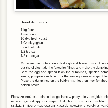
Baked dumplings
1 kg flour
1 margarine
10 dkg fresh yeast
1 Greek yoghurt
a dash of milk
1/2 tsp salt
1/2 tsp sugar
Mix everything into a smooth dough and leave to rise. Then kn
out the circles, add the favourite filings and make the dumplin
Beat the egg and spread it on the dumplings, sprinkle some
seeds, pumpkin seeds, ect for the savoury ones or sugar + le
Place the dumplings on the baking tray, let them rise for abou
golden brown.
Pierwsze wrażenia - ciasto jest genialne w pracy, nie za miękkie, ni
nie wymaga podsypywania mąką. Jeśli chodzi o nadzienie, zrobiłam 
szałwia i mięsne (ugotowałam kawałek wołowiny z odrobiną wątró