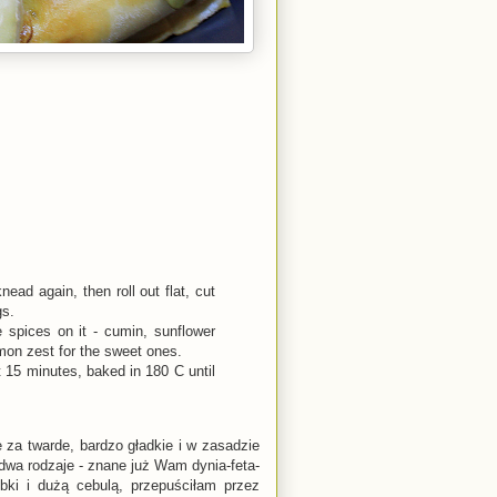
ead again, then roll out flat, cut
gs.
 spices on it - cumin, sunflower
mon zest for the sweet ones.
t 15 minutes, baked in 180 C until
e za twarde, bardzo gładkie i w zasadzie
dwa rodzaje - znane już Wam dynia-feta-
bki i dużą cebulą, przepuściłam przez