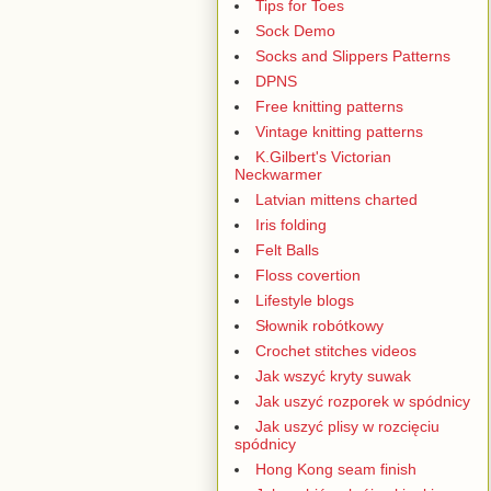
Tips for Toes
Sock Demo
Socks and Slippers Patterns
DPNS
Free knitting patterns
Vintage knitting patterns
K.Gilbert's Victorian
Neckwarmer
Latvian mittens charted
Iris folding
Felt Balls
Floss covertion
Lifestyle blogs
Słownik robótkowy
Crochet stitches videos
Jak wszyć kryty suwak
Jak uszyć rozporek w spódnicy
Jak uszyć plisy w rozcięciu
spódnicy
Hong Kong seam finish