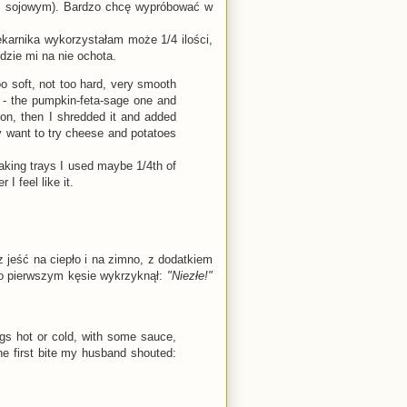
em sojowym). Bardzo chcę wypróbować w
ekarnika wykorzystałam może 1/4 ilości,
jdzie mi na nie ochota.
oo soft, not too hard, very smooth
wo - the pumpkin-feta-sage one and
on, then I shredded it and added
y want to try cheese and potatoes
baking trays I used maybe 1/4th of
I feel like it.
z jeść na ciepło i na zimno, z dodatkiem
po pierwszym kęsie wykrzyknął:
"Niezłe!"
gs hot or cold, with some sauce,
the first bite my husband shouted: