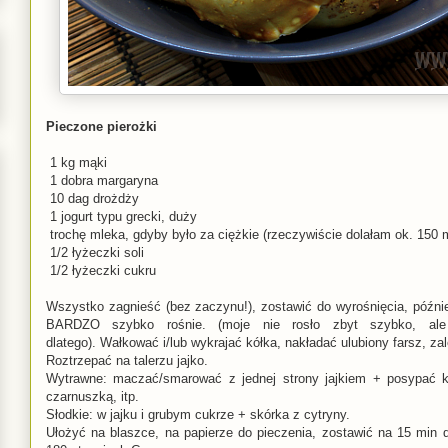
Pieczone pierożki
1 kg mąki
1 dobra margaryna
10 dag drożdży
1 jogurt typu grecki, duży
trochę mleka, gdyby było za ciężkie (rzeczywiście dolałam ok. 150 
1/2 łyżeczki soli
1/2 łyżeczki cukru
Wszystko zagnieść (bez zaczynu!), zostawić do wyrośnięcia, późni
BARDZO szybko rośnie. (moje nie rosło zbyt szybko, ale
dlatego). Wałkować i/lub wykrajać kółka, nakładać ulubiony farsz, za
Roztrzepać na talerzu jajko.
Wytrawne: maczać/smarować z jednej strony jajkiem + posypać k
czarnuszką, itp.
Słodkie: w jajku i grubym cukrze + skórka z cytryny.
Ułożyć na blaszce, na papierze do pieczenia, zostawić na 15 min 