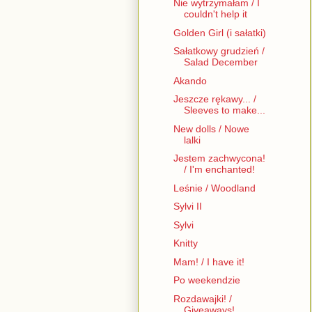
Nie wytrzymałam / I
couldn't help it
Golden Girl (i sałatki)
Sałatkowy grudzień /
Salad December
Akando
Jeszcze rękawy... /
Sleeves to make...
New dolls / Nowe
lalki
Jestem zachwycona!
/ I'm enchanted!
Leśnie / Woodland
Sylvi II
Sylvi
Knitty
Mam! / I have it!
Po weekendzie
Rozdawajki! /
Giveaways!