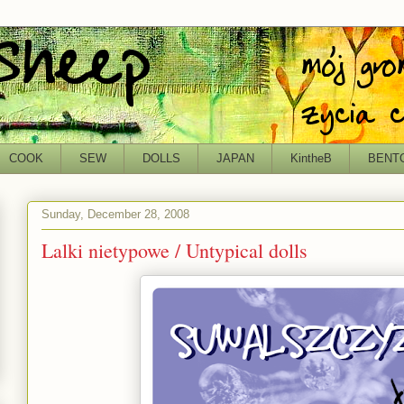
COOK
SEW
DOLLS
JAPAN
KintheB
BENT
Sunday, December 28, 2008
Lalki nietypowe / Untypical dolls