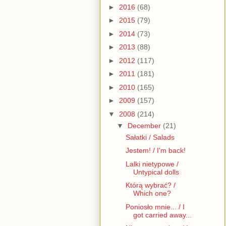
►
2016
(68)
►
2015
(79)
►
2014
(73)
►
2013
(88)
►
2012
(117)
►
2011
(181)
►
2010
(165)
►
2009
(157)
▼
2008
(214)
▼
December
(21)
Sałatki / Salads
Jestem! / I'm back!
Lalki nietypowe /
Untypical dolls
Którą wybrać? /
Which one?
Poniosło mnie... / I
got carried away...