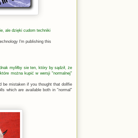
, ale dzięki cudom techniki
echnology I'm publishing this
dnak myliłby sie ten, który by sądził, że
, które można kupić w wersji "normalnej"
 be mistaken if you thought that dollfie
ls which are available both in "normal"