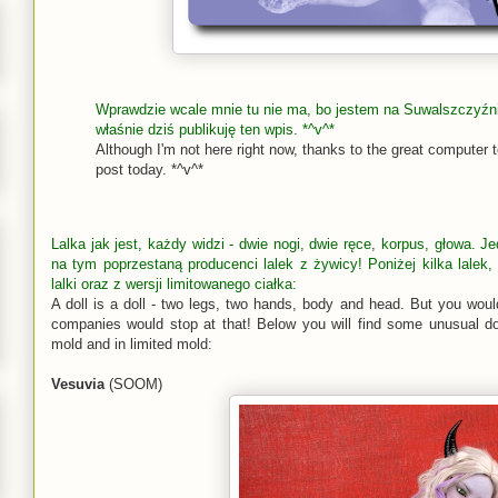
Wprawdzie wcale mnie tu nie ma, bo jestem na Suwalszczyźnie
właśnie dziś publikuję ten wpis. *^v^*
Although I'm not here right now, thanks to the great computer t
post today. *^v^*
Lalka jak jest, każdy widzi - dwie nogi, dwie ręce, korpus, głowa. Je
na tym poprzestaną producenci lalek z żywicy!
Poniżej kilka lalek
lalki oraz z wersji limitowanego ciałka:
A doll is a doll - two legs, two hands, body and head. But you would
companies would stop at that! Below you will find some unusual dol
mold and in limited mold:
Vesuvia
(SOOM)