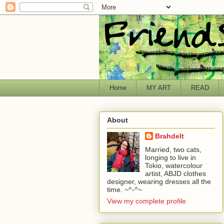
Home
MY ART
READ
About
Brahdelt
Married, two cats,
longing to live in
Tokio, watercolour
artist, ABJD clothes
designer, wearing dresses all the
time. ~^-^~
View my complete profile