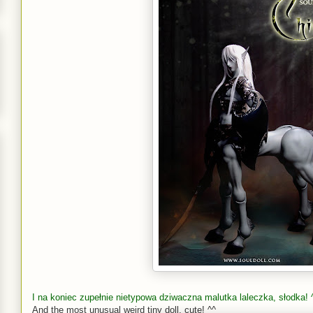
I na koniec zupełnie nietypowa dziwaczna malutka laleczka, słodka! 
And the most unusual weird tiny doll, cute! ^^