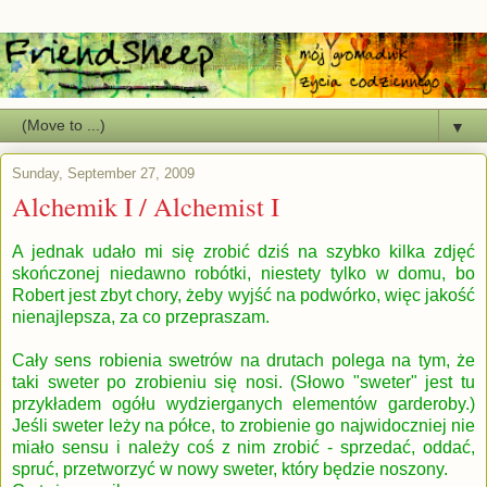
▼
Sunday, September 27, 2009
Alchemik I / Alchemist I
A jednak udało mi się zrobić dziś na szybko kilka zdjęć
skończonej niedawno robótki, niestety tylko w domu, bo
Robert jest zbyt chory, żeby wyjść na podwórko, więc jakość
nienajlepsza, za co przepraszam.
Cały sens robienia swetrów na drutach polega na tym, że
taki sweter po zrobieniu się nosi. (Słowo "sweter" jest tu
przykładem ogółu wydzierganych elementów garderoby.)
Jeśli sweter leży na półce, to zrobienie go najwidoczniej nie
miało sensu i należy coś z nim zrobić - sprzedać, oddać,
spruć, przetworzyć w nowy sweter, który będzie noszony.