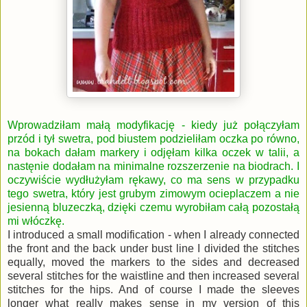
Wprowadziłam małą modyfikację - kiedy już połączyłam
przód i tył swetra, pod biustem podzieliłam oczka po równo,
na bokach dałam markery i odjęłam kilka oczek w talii, a
nastęnie dodałam na minimalne rozszerzenie na biodrach. I
oczywiście wydłużyłam rękawy, co ma sens w przypadku
tego swetra, który jest grubym zimowym ocieplaczem a nie
jesienną bluzeczką, dzięki czemu wyrobiłam całą pozostałą
mi włóczkę.
I introduced a small modification - when I already connected
the front and the back under bust line I divided the stitches
equally, moved the markers to the sides and decreased
several stitches for the waistline and then increased several
stitches for the hips. And of course I made the sleeves
longer what really makes sense in my version of this