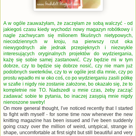
A w ogóle zauważyłam, że zaczęłam ze sobą walczyć - od
jakiegoś czasu kiedy wychodzi nowy magazyn robótkowy i
nagle zachwycam się milionem fikuśnych nietypowych,
niecodziennych w kroju, na pierwszy rzut oka
niewygodnych ale jednak przepięknych i niezwykle
interesujących oryginalnych projektów do wydziergania,
każę się sobie samej zastanowić. Czy będzie mi w tym
dobrze, czy to będzie się dobrze nosić, czy nie mam już
podobnych sweterków, czy to w ogóle jest dla mnie, czy po
prostu wpadło mi w oko coś, co po wydzierganiu zasili półkę
w szafie i nigdy nie zostanie założone, bo okazało się, że to
kompletnie nie TO. Nadszedł u mnie czas, żeby zacząć
zadawać sobie te pytania, bo inaczej zasypią mnie nigdy
nienoszone swetry!
On more general thought, I've noticed recently that I started
to fight with myself - for some time now whenever the new
knitting magazine has been issued and I've been suddenly
going crazy over the million of weird, untypical, strange in
shape, uncomfortable at first sight but still beautiful and very