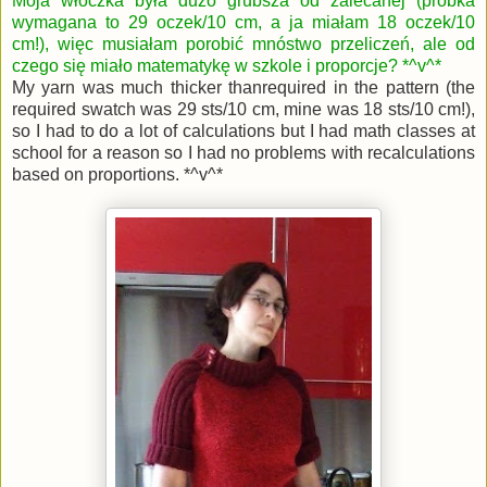
Moja włóczka była dużo grubsza od zalecanej (próbka
wymagana to 29 oczek/10 cm, a ja miałam 18 oczek/10
cm!), więc musiałam porobić mnóstwo przeliczeń, ale od
czego się miało matematykę w szkole i proporcje? *^v^*
My yarn was much thicker thanrequired in the pattern (the
required swatch was 29 sts/10 cm, mine was 18 sts/10 cm!),
so I had to do a lot of calculations but I had math classes at
school for a reason so I had no problems with recalculations
based on proportions. *^v^*