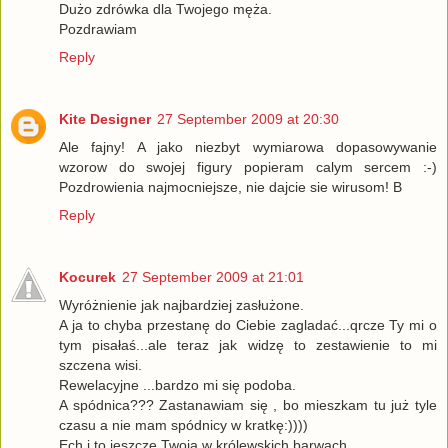
Dużo zdrówka dla Twojego męża.
Pozdrawiam
Reply
Kite Designer
27 September 2009 at 20:30
Ale fajny! A jako niezbyt wymiarowa dopasowywanie
wzorow do swojej figury popieram calym sercem :-)
Pozdrowienia najmocniejsze, nie dajcie sie wirusom! B
Reply
Kocurek
27 September 2009 at 21:01
Wyróżnienie jak najbardziej zasłużone.
A ja to chyba przestanę do Ciebie zagladać...qrcze Ty mi o
tym pisałaś...ale teraz jak widzę to zestawienie to mi
szczena wisi.
Rewelacyjne ...bardzo mi się podoba.
A spódnica??? Zastanawiam się , bo mieszkam tu już tyle
czasu a nie mam spódnicy w kratkę:))))
Ech i to jeszcze Twoja w królewskich barwach....