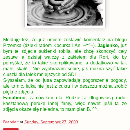
Melduję też, że już umiem zostawić komentarz na blogu
Przemka (dzięki radom Kocurka i Ani ~^^~).
Jagienko
, już
bym te zdjęcia sukienki robiła, ale chcę skończyć cały
zestaw, a dzisiaj walczę z żakietem dla Rori, kto by
pomyślał, że to takie skomplikowane, a dodatkowo w tak
małej skali!... Nie wyobrażam sobie, jak można szyć takie
ciuszki dla lalek mniejszych od SD!
Słyszałam, że od jutra zapowiadają pogorszenie pogody,
ale to nic, lalka nie jest z cukru i w deszczu można zrobić
piękne zdjęcia.
Fanaberio
, zamówiłam dla Rudzielca długowłosą rudo-
kasztanową perukę innej firmy, więc nawet jeśli ta ze
zdjęcia okaże się nieładna, to mam plan B. ^^
Brahdelt
at
Sunday, September 27, 2009