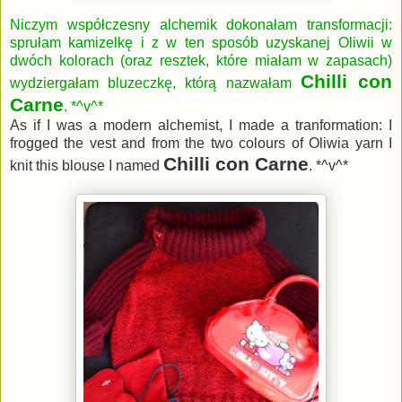
Niczym współczesny alchemik
dokonałam transformacji:
sprułam kamizelkę i z w ten sposób uzyskanej Oliwii w
dwóch kolorach (oraz resztek, które miałam w zapasach)
Chilli con
wydziergałam bluzeczkę, którą nazwałam
Carne
. *^v^*
As if I was a modern alchemist, I made a tranformation: I
frogged the vest and from the two colours of Oliwia yarn I
Chilli con Carne
knit this blouse I named
. *^v^*