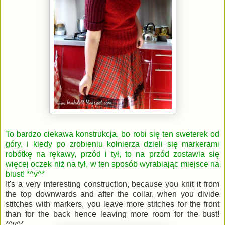
To bardzo ciekawa konstrukcja, bo robi się ten sweterek od
góry, i kiedy po zrobieniu kołnierza dzieli się markerami
robótkę na rękawy, przód i tył, to na przód zostawia się
więcej oczek niż na tył, w ten sposób wyrabiając miejsce na
biust! *^v^*
It's a very interesting construction, because you knit it from
the top downwards and after the collar, when you divide
stitches with markers, you leave more stitches for the front
than for the back hence leaving more room for the bust!
*^v^*