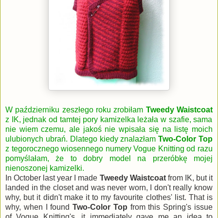
W październiku zeszłego roku zrobiłam
Tweedy Waistcoat
z IK, jednak od tamtej pory kamizelka leżała w szafie, sama
nie wiem czemu, ale jakoś nie wpisała się na listę moich
ulubionych ubrań. Dlatego kiedy znalazłam
Two-Color Top
z tegorocznego wiosennego numery Vogue Knitting od razu
pomyślałam, że to dobry model na przeróbkę mojej
nienoszonej kamizelki.
In October last year I made
Tweedy Waistcoat
from IK, but it
landed in the closet and was never worn, I don't really know
why, but it didn't make it to my favourite clothes' list. That is
why, when I found
Two-Color Top
from this Spring's issue
of Vogue Knitting's, it immediately gave me an idea to