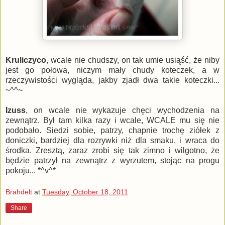
Kruliczyco
, wcale nie chudszy, on tak umie usiąść, że niby
jest go połowa, niczym mały chudy koteczek, a w
rzeczywistości wygląda, jakby zjadł dwa takie koteczki...
~^^~
Izuss
, on wcale nie wykazuje chęci wychodzenia na
zewnątrz. Był tam kilka razy i wcale, WCALE mu się nie
podobało. Siedzi sobie, patrzy, chapnie trochę ziółek z
doniczki, bardziej dla rozrywki niż dla smaku, i wraca do
środka. Zresztą, zaraz zrobi się tak zimno i wilgotno, że
będzie patrzył na zewnątrz z wyrzutem, stojąc na progu
pokoju... *^v^*
Brahdelt
at
Tuesday, October 18, 2011
Share