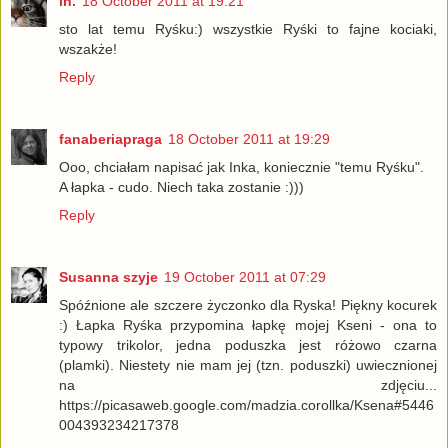
in.
18 October 2011 at 19:21
sto lat temu Ryśku:) wszystkie Ryśki to fajne kociaki,
wszakże!
Reply
fanaberiapraga
18 October 2011 at 19:29
Ooo, chciałam napisać jak Inka, koniecznie "temu Ryśku".
A łapka - cudo. Niech taka zostanie :)))
Reply
Susanna szyje
19 October 2011 at 07:29
Spóźnione ale szczere życzonko dla Ryska! Piękny kocurek
:) Łapka Ryśka przypomina łapkę mojej Kseni - ona to
typowy trikolor, jedna poduszka jest różowo czarna
(plamki). Niestety nie mam jej (tzn. poduszki) uwiecznionej
na zdjęciu...
https://picasaweb.google.com/madzia.corollka/Ksena#5446
004393234217378