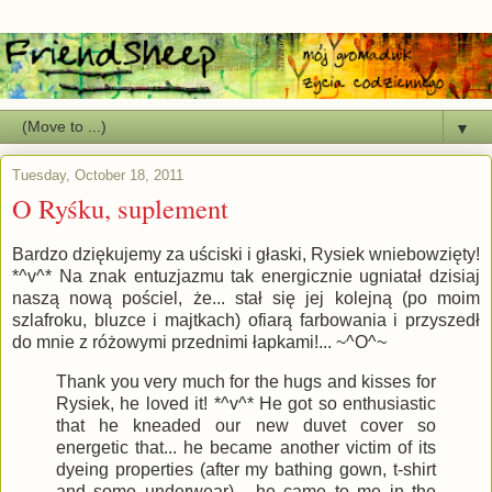
▼
Tuesday, October 18, 2011
O Ryśku, suplement
Bardzo dziękujemy za uściski i głaski, Rysiek wniebowzięty!
*^v^* Na znak entuzjazmu tak energicznie ugniatał dzisiaj
naszą nową pościel, że... stał się jej kolejną (po moim
szlafroku, bluzce i majtkach) ofiarą farbowania i przyszedł
do mnie z różowymi przednimi łapkami!... ~^O^~
Thank you very much for the hugs and kisses for
Rysiek, he loved it! *^v^* He got so enthusiastic
that he kneaded our new duvet cover so
energetic that... he became another victim of its
dyeing properties (after my bathing gown, t-shirt
and some underwear) - he came to me in the