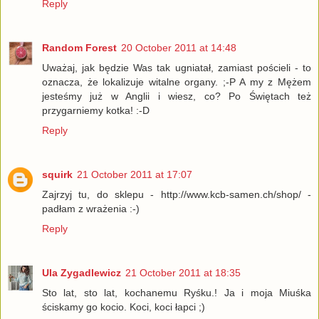
Reply
Random Forest
20 October 2011 at 14:48
Uważaj, jak będzie Was tak ugniatał, zamiast pościeli - to
oznacza, że lokalizuje witalne organy. ;-P A my z Mężem
jesteśmy już w Anglii i wiesz, co? Po Świętach też
przygarniemy kotka! :-D
Reply
squirk
21 October 2011 at 17:07
Zajrzyj tu, do sklepu - http://www.kcb-samen.ch/shop/ -
padłam z wrażenia :-)
Reply
Ula Zygadlewicz
21 October 2011 at 18:35
Sto lat, sto lat, kochanemu Ryśku.! Ja i moja Miuśka
ściskamy go kocio. Koci, koci łapci ;)